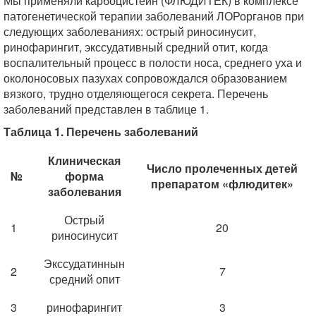
Мы применяли карбоцистеин (ФЛЮДИТЕК) в комплексе
патогенетической терапии заболеваний ЛОРорганов при
следующих заболеваниях: острый риносинусит,
ринофарингит, экссудативный средний отит, когда
воспалительный процесс в полости носа, среднего уха и
околоносовых пазухах сопровождался образованием
вязкого, трудно отделяющегося секрета. Перечень
заболеваний представлен в таблице 1.
Таблица 1. Перечень заболеваний
Клиническая
Число пролеченных детей
№
форма
препаратом «флюдитек»
заболевания
Острый
1
20
риносинусит
Экссудатиннын
2
7
средний опит
3
ринофарингит
3