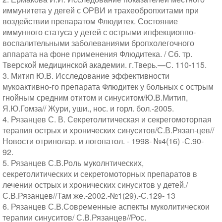
иммунитета у дегей с ОРВИ и трахеобропхитами при
воздействии препаратом Флюдитек. Состояние
иммунного статуса у детей с острыми ипфекциоппо-
воспалительными заболеваниями бропхолегочного
аппарата на фоне применения Флюдитека. / Сб. тр.
Тверской медицинской академии. г.Тверь.—С. 110-115.
3. Митип Ю.В. Исследование эффективности
мукоактивно-го препарата Флюдитек у больных с острым
гнойным средним отитом и синуситом/Ю.В.Митип,
Я.Ю.Гомза// Жури, уши., нос. и горл. бол.-2005.
4. Рязанцев С. В. Секретолитическая и секрегомоторпая
терапия острых и хронических синуситов/С.В.Рязап-цев//
Новости отринолар. и логопатол. - 1998- №4(16) -С.90-
92.
5. Рязанцев С.В.Роль муколнтических,
секретолитических и секретомоторных препаратов в
лечении острых и хронических синуситов у детей./
С.В.Рязанцев//Там же.-2002.-№1(29).-С.129- 13
6. Рязанцев С.В.Современные аспекты муколитическои
терапии синуситов/ С.В.Рязанцев//Рос.