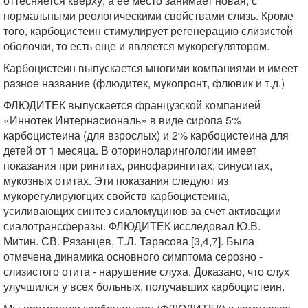
оттесняется кверху, а ее место занимает новая, с
нормальными реологическими свойствами слизь. Кроме
того, карбоцистеин стимулирует регенерацию слизистой
оболочки, то есть еще и является мукорегулятором.
Карбоцистеин выпускается многими компаниями и имеет
разное название (флюдитек, мукопронт, флювик и т.д.)
ФЛЮДИТЕК выпускается французской компанией
«Иннотек Интернасиональ» в виде сиропа 5%
карбоцистеина (для взрослых) и 2% карбоцистеина для
детей от 1 месяца. В оториноларингологии имеет
показания при ринитах, ринофарингитах, синуситах,
мукозных отитах. Эти показания следуют из
мукорегулируюгцих свойств карбоцистеина,
усиливающих синтез сиаломуцинов за счет активации
сиалотрансферазы. ФЛЮДИТЕК исследовал Ю.В.
Митин. СВ. Рязанцев, Т.Л. Тарасова [3,4,7]. Была
отмечена динамика основного симптома серозно -
слизистого отита - нарушение слуха. Доказано, что слух
улучшился у всех больных, получавших карбоцистеин.