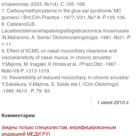
оторинолар.-2003.-№1(4).-С.165- 168.
7. Carboxymethylcysteine in the glue ear syndrome/ MC
gumecc/ / Brit.Clin.Practice - 1977,-V31,-№7-8.-P.105-106.
8. CatalanoG.B.
Lacarbocisteinanellapatologiaflogisticacronica rinosinusale
/N.Mallanino, A. Serra// Ololorinolaringologia -1981.-№31.-P.
1-11.
9. Effect of 5CMC on nasal mucociliary clearance and
viscoelansticity of nasal mucus, in chronic sinusitis/
Y.Majima, M. Inagaki .K.Hirata et al..//Pract.Otol.-1987 -
№80-V8-P. 1313-1319.
10. Reversibility of reduced mocociliary. in chronic sinusitis/
Y.Sakakura, V.Majima, S. Saido eta I .//Clin.Otoloringol.
-1985 -№10 - P. 79- 83.
1 июня 2010 г.
Комментарии
(видны только специалистам, верифицированным
редакцией МЕДИ РУ)