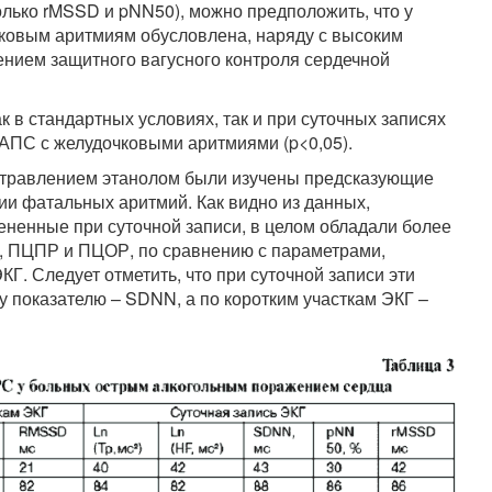
лько rMSSD и pNN50), можно предположить, что у
ковым аритмиям обусловлена, наряду с высоким
ением защитного вагусного контроля сердечной
 в стандартных условиях, так и при суточных записях
х АПС с желудочковыми аритмиями (p<0,05).
отравлением этанолом были изучены предсказующие
и фатальных аритмий. Как видно из данных,
цененные при суточной записи, в целом обладали более
, ПЦПР и ПЦОР, по сравнению с параметрами,
Г. Следует отметить, что при суточной записи эти
 показателю – SDNN, а по коротким участкам ЭКГ –