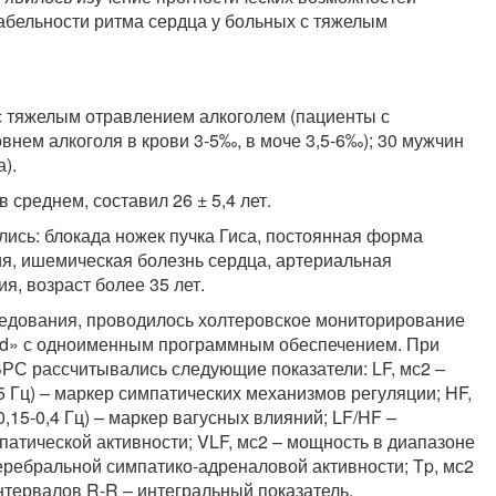
абельности ритма сердца у больных с тяжелым
с тяжелым отравлением алкоголем (пациенты с
внем алкоголя в крови 3-5‰, в моче 3,5-6‰); 30 мужчин
).
в среднем, составил 26 ± 5,4 лет.
ись: блокада ножек пучка Гиса, постоянная форма
я, ишемическая болезнь сердца, артериальная
я, возраст более 35 лет.
едования, проводилось холтеровское мониторирование
ard» с одноименным программным обеспечением. При
РС рассчитывались следующие показатели: LF, мс2 –
15 Гц) – маркер симпатических механизмов регуляции; HF,
,15-0,4 Гц) – маркер вагусных влияний; LF/HF –
патической активности; VLF, мс2 – мощность в диапазоне
 церебральной симпатико-адреналовой активности; Tp, мс2
тервалов R-R – интегральный показатель,