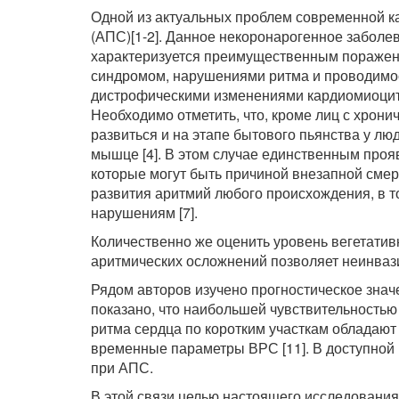
Одной из актуальных проблем современной к
(АПС)[1-2]. Данное некоронарогенное заболе
характеризуется преимущественным поражен
синдромом, нарушениями ритма и проводимос
дистрофическими изменениями кардиомиоцито
Необходимо отметить, что, кроме лиц с хрон
развиться и на этапе бытового пьянства у л
мышце [4]. В этом случае единственным про
которые могут быть причиной внезапной смерт
развития аритмий любого происхождения, в т
нарушениям [7].
Количественно же оценить уровень вегетатив
аритмических осложнений позволяет неинваз
Рядом авторов изучено прогностическое зна
показано, что наибольшей чувствительность
ритма сердца по коротким участкам обладают 
временные параметры ВРС [11]. В доступной
при АПС.
В этой связи целью настоящего исследования