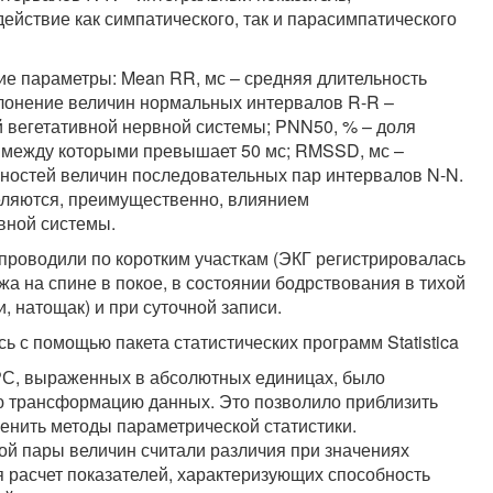
ействие как симпатического, так и парасимпатического
е параметры: Mean RR, мс – средняя длительность
клонение величин нормальных интервалов R-R –
й вегетативной нервной системы; PNN50, % – доля
 между которыми превышает 50 мс; RMSSD, мс –
зностей величин последовательных пар интервалов N-N.
еляются, преимущественно, влиянием
вной системы.
проводили по коротким участкам (ЭКГ регистрировалась
жа на спине в покое, в состоянии бодрствования в тихой
, натощак) и при суточной записи.
 с помощью пакета статистических программ Statistica
ВРС, выраженных в абсолютных единицах, было
 трансформацию данных. Это позволило приблизить
енить методы параметрической статистики.
ой пары величин считали различия при значениях
я расчет показателей, характеризующих способность