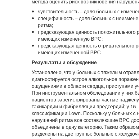
метода оценить риск возникновения нарушени
чувствительность – доля больных с измен
специфичность – доля больных с неизменен
ритма;
предсказующая ценность положительного р
имеющих измененную ВРС;
предсказующая ценность отрицательного р
имеющих измененной ВРС.
Результаты и обсуждение
Установлено, что у больных с тяжелым отрав
диагностируется острое алкогольное пораже
ощущениями в области сердца, приступами у
При инструментальном обследовании у них 
пациентов зарегистрированы частые наджелу
тахикардии и фибрилляции предсердий; у 15 
классификации Lown. Поскольку у больных с 
нарушений ритма все составляющие ВРС дос
объединены в одну категорию. Таким образо
разделены на две группы: больные с желудо