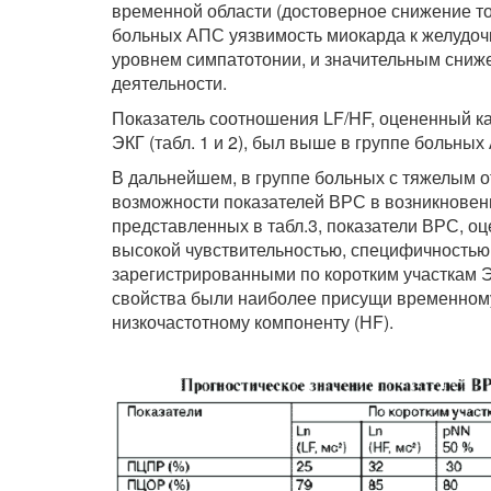
временной области (достоверное снижение то
больных АПС уязвимость миокарда к желудоч
уровнем симпатотонии, и значительным сниж
деятельности.
Показатель соотношения LF/HF, оцененный как
ЭКГ (табл. 1 и 2), был выше в группе больны
В дальнейшем, в группе больных с тяжелым 
возможности показателей ВРС в возникновени
представленных в табл.3, показатели ВРС, о
высокой чувствительностью, специфичностью
зарегистрированными по коротким участкам ЭК
свойства были наиболее присущи временному
низкочастотному компоненту (НF).