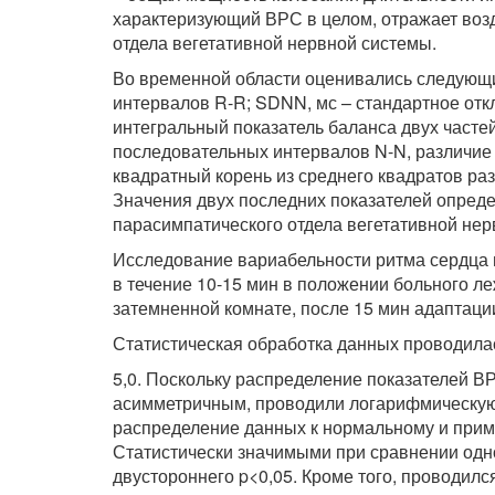
характеризующий ВРС в целом, отражает возд
отдела вегетативной нервной системы.
Во временной области оценивались следующи
интервалов R-R; SDNN, мс – стандартное от
интегральный показатель баланса двух часте
последовательных интервалов N-N, различие
квадратный корень из среднего квадратов ра
Значения двух последних показателей опред
парасимпатического отдела вегетативной нер
Исследование вариабельности ритма сердца 
в течение 10-15 мин в положении больного ле
затемненной комнате, после 15 мин адаптации
Статистическая обработка данных проводилась
5,0. Поскольку распределение показателей 
асимметричным, проводили логарифмическую
распределение данных к нормальному и прим
Статистически значимыми при сравнении одн
двустороннего p<0,05. Кроме того, проводилс