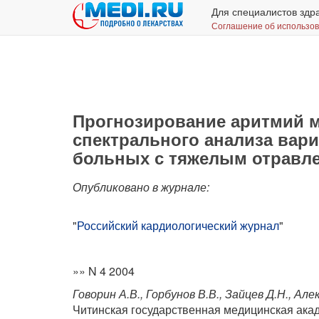
Для специалистов здр
Соглашение об использо
Прогнозирование аритмий 
спектрального анализа вари
больных с тяжелым отравл
Опубликовано в журнале:
"
Российский кардиологический журнал
"
»» N 4 2004
Говорин А.В., Горбунов В.В., Зайцев Д.Н., Але
Читинская государственная медицинская ака