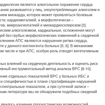
ардиологии является алкогольное поражение сердца
вание развивается у лиц, злоупотребляющих алкоголем и
ием миокарда, которое может проявляться болевым
ти, кардиомегалией, а морфологически –
в, микроангиопатией и миокардиосклерозом [3].
ическим алкоголизмом, кардиальные, осложнения могут
юдей без грубых морфологических изменений в сердечной
явлением АПС являются нарушения ритма сердца,
и у данного контингента больных [5, 6]. В механизме
ом числе и при АПС, особую роль отводят вегетативным
ных влияний на сердечную деятельность и оценить риск
ивный инструментальный метод анализа ВРС [8-10].
чение отдельных показателей ВРС у больных ИБС и
ю и специфичностью в плане стратификации нарушений
спектральные показатели, а при суточной записи –
 нам литературе мы не обнаружили подобных сведений
 явилось изучение прогностических возможностей