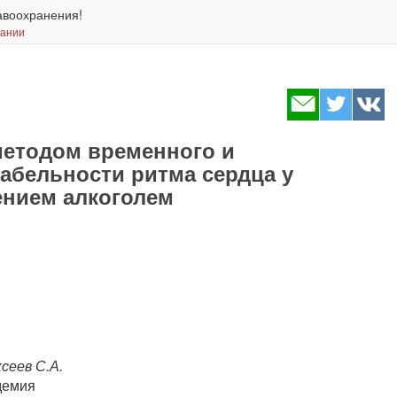
авоохранения!
вании
методом временного и
абельности ритма сердца у
ением алкоголем
ксеев С.А.
демия