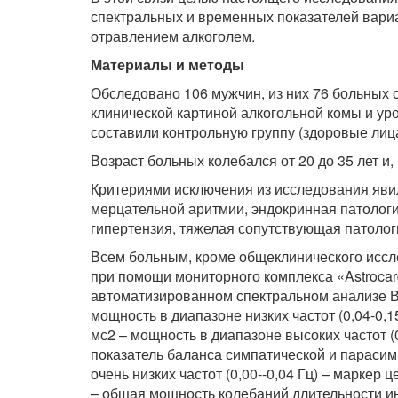
спектральных и временных показателей вари
отравлением алкоголем.
Материалы и методы
Обследовано 106 мужчин, из них 76 больных 
клинической картиной алкогольной комы и уро
составили контрольную группу (здоровые лица
Возраст больных колебался от 20 до 35 лет и, 
Критериями исключения из исследования явил
мерцательной аритмии, эндокринная патологи
гипертензия, тяжелая сопутствующая патологи
Всем больным, кроме общеклинического иссл
при помощи мониторного комплекса «Astroc
автоматизированном спектральном анализе В
мощность в диапазоне низких частот (0,04-0,
мс2 – мощность в диапазоне высоких частот (0
показатель баланса симпатической и парасим
очень низких частот (0,00--0,04 Гц) – маркер
– общая мощность колебаний длительности ин