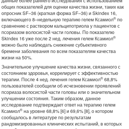
данные более раннего исследования с использованием
общих показателей для оценки качества жизни, таких как
опросник SF–36 (краткая форма SF–36) и Skindex 16,
®
включающего 8–недельную терапию гелем Ксамиол
по
сравнению с раствором кальципотриола у пациентов с
псориазом волосистой части головы. По показателю
®
Skindex 16 уже после 2 нед. лечения гелем Ксамиол
можно было наблюдать снижение субъективного
бремени заболевания по всем показателям качества
жизни на 50%.
Значительное улучшение качества жизни, связанного с
состоянием здоровья, коррелирует с эффективностью
®
терапии. После 4 нед. лечения гелем Ксамиол
68,8%
пользователей сообщили об исчезновении проявлений
псориаза волосистой части головы или о значительном
улучшении состояния. Таким образом, данное
исследование подтверждает ответ на терапию гелем
®
Ксамиол
на уровне 68,8% [6] и 69,6% [8], о котором
сообщалось в литературе по результатам
рандомизированных клинических испытаний, в которых