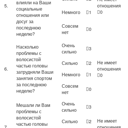
влияли на Ваши
5.
отношения
социальные
0
Немного
1
отношения или
досуг за
Совсем
последнюю
0
нет
неделю?
Очень
Насколько
3
сильно
проблемы с
волосистой
Не имеет
Сильно
2
частью головы
6.
отношения
затрудняли Ваши
Немного
1
0
занятия спортом
за последнюю
Совсем
0
неделю?
нет
Очень
Мешали ли Вам
3
сильно
проблемы с
волосистой
Не имеет
Сильно
2
частью головы
7.
отношения