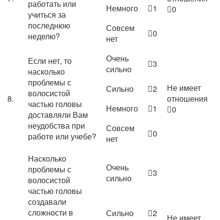
работать или
Немного
1
0
учиться за
последнюю
Совсем
0
неделю?
нет
Очень
Если нет, то
3
сильно
насколько
проблемы с
Не имеет
Сильно
2
волосистой
8.
отношения
частью головы
Немного
1
0
доставляли Вам
неудобства при
Совсем
0
работе или учебе?
нет
Насколько
Очень
проблемы с
3
сильно
волосистой
частью головы
создавали
сложности в
Сильно
2
Не имеет