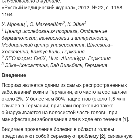
Опубликовано в журнале:
«Русский медицинский журнал», 2012, № 22, с. 1158-
1164
1
2
3
У. Мровиц
, О. Макелейдт
, К. Эйке
1
Центр исследования псориаза, Отделение
дерматологии, венерологии и аллергологии,
Медицинский центр университета Шлесвига–
Холстейна, Кампус Киль, Германия
2
ЛЕО Фарма ГмбХ, Нью–Айзенбург, Германия
3
Эйке–Консалтинг, Бад Вильбель, Германия
Введение
Псориаз является одним из самых распространенных
заболеваний кожи в Германии, его частота составляет
около 2%. У более чем 80% пациентов (около 1,5 млн
случаев в Германии) признаки поражения также
обнаруживаются на волосистой части головы при
манифестации заболевания или в ходе его течения [1].
Видимые проявления болезни в области головы
представляют собой серьезную проблему [2], связанную