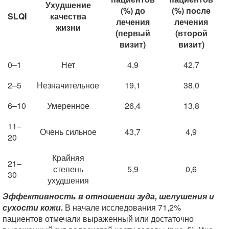
Ухудшение
(%) до
(%) после
SLQI
качества
лечения
лечения
жизни
(первый
(второй
визит)
визит)
0–1
Нет
4,9
42,7
2–5
Незначительное
19,1
38,0
6–10
Умеренное
26,4
13,8
11–
Очень сильное
43,7
4,9
20
Крайняя
21–
степень
5,9
0,6
30
ухудшения
Эффективность в отношении зуда, шелушения и
сухости кожи.
В начале исследования 71,2%
пациентов отмечали выраженный или достаточно