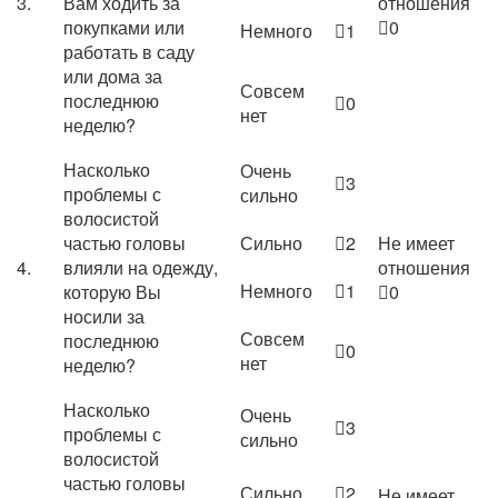
3.
Вам ходить за
отношения
покупками или
0
Немного
1
работать в саду
или дома за
Совсем
последнюю
0
нет
неделю?
Насколько
Очень
3
проблемы с
сильно
волосистой
частью головы
Сильно
2
Не имеет
4.
влияли на одежду,
отношения
Немного
1
которую Вы
0
носили за
Совсем
последнюю
0
нет
неделю?
Насколько
Очень
3
проблемы с
сильно
волосистой
частью головы
Сильно
2
Не имеет