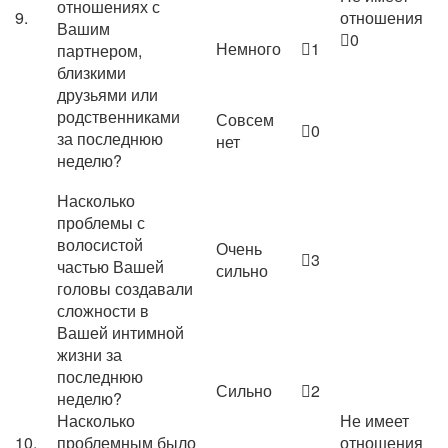
отношениях с
9.
отношения
Вашим
0
Немного
1
партнером,
близкими
друзьями или
родственниками
Совсем
0
за последнюю
нет
неделю?
Насколько
проблемы с
волосистой
Очень
3
частью Вашей
сильно
головы создавали
сложности в
Вашей интимной
жизни за
последнюю
Сильно
2
неделю?
Насколько
Не имеет
10.
проблемным было
отношения