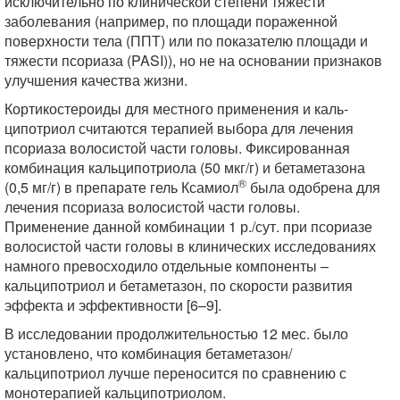
исключительно по клинической степени тяжести
заболевания (например, по площади пораженной
поверхности тела (ППТ) или по показателю площади и
тяжести псориаза (PASI)), но не на основании признаков
улучшения качества жизни.
Кортикостероиды для местного применения и каль-
ципотриол считаются терапией выбора для лечения
псориаза волосистой части головы. Фиксированная
комбинация кальципотриола (50 мкг/г) и бетаметазона
®
(0,5 мг/г) в препарате гель Ксамиол
была одобрена для
лечения псориаза волосистой части головы.
Применение данной комбинации 1 р./сут. при псориазе
волосистой части головы в клинических исследованиях
намного превосходило отдельные компоненты –
кальципотриол и бетаметазон, по скорости развития
эффекта и эффективности [6–9].
В исследовании продолжительностью 12 мес. было
установлено, что комбинация бетаметазон/
кальципотриол лучше переносится по сравнению с
монотерапией кальципотриолом.