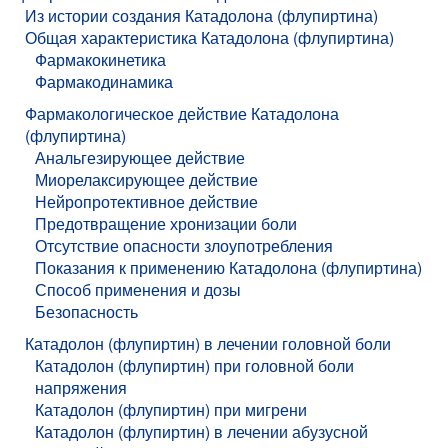
Из истории создания Катадолона (флупиртина)
Общая характеристика Катадолона (флупиртина)
Фармакокинетика
Фармакодинамика
Фармакологическое действие Катадолона
(флупиртина)
Анальгезирующее действие
Миорелаксирующее действие
Нейропротективное действие
Предотвращение хронизации боли
Отсутствие опасности злоупотребления
Показания к применению Катадолона (флупиртина)
Способ применения и дозы
Безопасность
Катадолон (флупиртин) в лечении головной боли
Катадолон (флупиртин) при головной боли
напряжения
Катадолон (флупиртин) при мигрени
Катадолон (флупиртин) в лечении абузусной