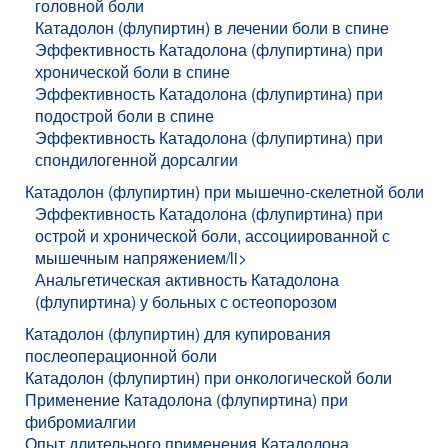
головной боли
Катадолон (флупиртин) в лечении боли в спине
Эффективность Катадолона (флупиртина) при
хронической боли в спине
Эффективность Катадолона (флупиртина) при
подострой боли в спине
Эффективность Катадолона (флупиртина) при
спондилогенной дорсалгии
Катадолон (флупиртин) при мышечно-скелетной боли
Эффективность Катадолона (флупиртина) при
острой и хронической боли, ассоциированной с
мышечным напряжением/li>
Анальгетическая активность Катадолона
(флупиртина) у больных с остеопорозом
Катадолон (флупиртин) для купирования
послеоперационной боли
Катадолон (флупиртин) при онкологической боли
Применение Катадолона (флупиртина) при
фибромиалгии
Опыт длительного применения Катадолона