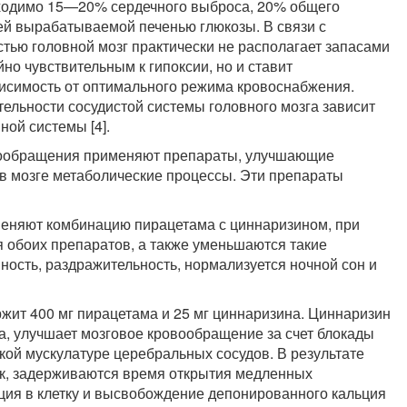
бходимо 15—20% сердечного выброса, 20% общего
ей вырабатываемой печенью глюкозы. В связи с
тью головной мозг практически не располагает запасами
йно чувствительным к гипоксии, но и ставит
висимость от оптимального режима кровоснабжения.
тельности сосудистой системы головного мозга зависит
ой системы [4].
вообращения применяют препараты, улучшающие
 мозге метаболические процессы. Эти препараты
именяют комбинацию пирацетама с циннаризином, при
 обоих препаратов, а также уменьшаются такие
ость, раздражительность, нормализуется ночной сон и
жит 400 мг пирацетама и 25 мг циннаризина. Циннаризин
га, улучшает мозговое кровообращение за счет блокады
ой мускулатуре церебральных сосудов. В результате
к, задерживаются время открытия медленных
ция в клетку и высвобождение депонированного кальция