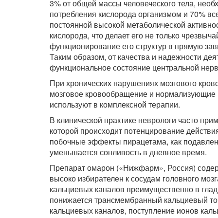
3% от общей массы человеческого тела, нео
потребления кислорода организмом и 70% вс
постоянной высокой метаболической активнос
кислорода, что делает его не только чрезвыча
функционирование его структур в прямую за
Таким образом, от качества и надежности дея
функциональное состояние центральной нервн
При хронических нарушениях мозгового кро
мозговое кровообращение и нормализующие в
используют в комплексной терапии.
В клинической практике неврологи часто пр
которой происходит потенцирование действия
побочные эффекты пирацетама, как подавленн
уменьшается сонливость в дневное время.
Препарат омарон («Нижфарм», Россия) содер
высоко избирателен к сосудам головного моз
кальциевых каналов преимущественно в гладк
понижается трансмембранный кальциевый то
кальциевых каналов, поступление ионов каль