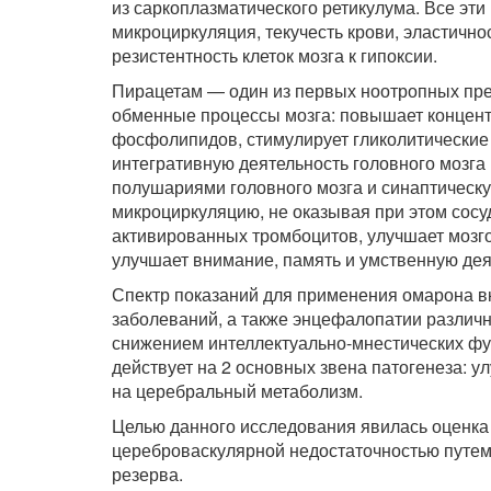
из саркоплазматического ретикулума. Все эт
микроциркуляция, текучесть крови, эластичн
резистентность клеток мозга к гипоксии.
Пирацетам — один из первых ноотропных пре
обменные процессы мозга: повышает концентр
фосфолипидов, стимулирует гликолитические 
интегративную деятельность головного мозга 
полушариями головного мозга и синаптическу
микроциркуляцию, не оказывая при этом сос
активированных тромбоцитов, улучшает мозг
улучшает внимание, память и умственную дея
Спектр показаний для применения омарона в
заболеваний, а также энцефалопатии различ
снижением интеллектуально-мнестических фу
действует на 2 основных звена патогенеза: у
на церебральный метаболизм.
Целью данного исследования явилась оценка
цереброваскулярной недостаточностью путем
резерва.