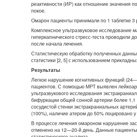
реактивности (ИР) как отношение значения по
покое.
Омарон пациенты принимали по 1 таблетке 3 р
Комплексное ультразвуковое исследование ма
гиперкапнического стресс-теста проводили до
после начала лечения.
Статистическую обработку полученных данн
статистики [2, 5] с использованием прикладн
Результаты
Легкое нарушение когнитивных функций (24—
пациентов. С помощью МРТ выявлен лейкоарео
ультразвукового исследования экстракраниал
бифуркации общей сонной артерии более 1,1 
сосудистой стенки экстракраниальных артерий
(100%), наличие атером до 50% лоцировано у 
В процессе лечения омароном нарушение зас
отменено на 12—20-й день. Данные пациенты
статистического анализа.