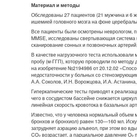
Материал и методы
Обследованы 27 пациентов (21 мужчина и 6 же
ишемией головного мозга на фоне церебраль
Все пациенты были осмотрены неврологом, пр
MMSE, исследованы свертывающая система и
сканирование сонных и позвоночных артерий
В качестве нагрузочного теста использовал
пробу (м-ГГП), которую проводили по методу
на изобретение №2194986 от 20.12.02 «Спосо
недостаточности у больных со стенозирующим
А.А. Соколов, И.Н. Ворожцова, И.А. Астанина,
Гиперкапнические тесты приводят к реализац
чего в сосудистом бассейне снижается цирку
линейная скорость кровотока в базальных арт
Известно, что у человека нормальный объем м
бронхов и бронхиол) равен 130—160 мл. Иск
затрудняет аэрацию альвеол, при этом во в
CO
возрастает, а парциальное давление O
п
2
2