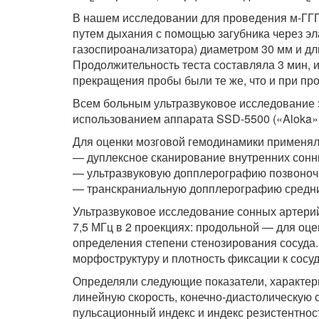
В нашем исследовании для проведения м-ГГП
путем дыхания с помощью загубника через эл
газоспироанализатора) диаметром 30 мм и дл
Продолжительность теста составляла 3 мин, 
прекращения пробы были те же, что и при пр
Всем больным ультразвуковое исследование 
использованием аппарата SSD-5500 («Aloka», 
Для оценки мозговой гемодинамики применял
— дуплексное сканирование внутренних сонн
— ультразвуковую допплерографию позвоночн
— транскраниальную допплерографию средни
Ультразвуковое исследование сонных артери
7,5 МГц в 2 проекциях: продольной — для оц
определения степени стенозирования сосуда
морфоструктуру и плотность фиксации к сосуд
Определяли следующие показатели, характе
линейную скорость, конечно-диастолическую с
пульсационный индекс и индекс резистентнос