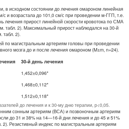
, в исходном состоянии до лечения омароном линейная
/с и возрастала до 101,0 см/с при проведении м-ГГП, т.е.
день лечения прирост линейной скорости кровотока по СМА
м. табл. 2). Максимальный прирост наблюдался на 30-й
 табл. 2).
ей по магистральным артериям головы при проведении
вного мозга до и после лечения омароном (M±m, n=24).
ечения
30-й день лечения
1,452±0,096*
1,468±0,112*
1,512±0,118*
зателей до лечения и к 30-му дню терапии, р<0,05.
ренним сонным артериям (ВСА) и позвоночным артериям
осли до 31 и 38% на 14—16-й дни лечения и до 45 и 51%
бл. 2). Резистивный индекс по магистральным артериям