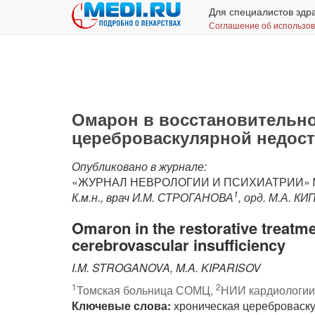
Для специалистов здр
Соглашение об использо
Омарон в восстановительно
цереброваскулярной недос
Опубликовано в журнале:
«ЖУРНАЛ НЕВРОЛОГИИ И ПСИХИАТРИИ» № 1;
1
К.м.н., врач И.М. СТРОГАНОВА
, орд. М.А. 
Omaron in the restorative treatme
cerebrovascular insufficiency
I.M. STROGANOVA, M.A. KIPARISOV
1
2
Томская больница СОМЦ,
НИИ кардиологии
Ключевые слова:
хроническая цереброваску