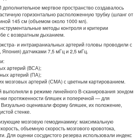
 дополнительное мертвое пространство создавалось
астичную горизонтально расположенную трубку (шланг от
иной 145 см (объемом около 1000 мл).
инструментальные методы контроля и критерии
обе с возвратным дыханием.
экстра- и интракраниальных артерий головы проводили с
Япония) датчиками 7,5 мГц и 2,5 мГц.
и:
ых артерий (ВСА);
ых артерий (ПА);
х мозговых артерий (СМА) с цветным картированием.
й выполняли в режиме линейного В-сканирования зондом
енки протяженности бляшек и поперечной — для
. Визуально оценивали форму бляшек, их положение,
истой стенке.
ризующие мозговую гемодинамику: максимальную
корость, объемную скорость мозгового кровотока,
ти. Для оценки сосудистого резерва использовали индекс