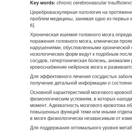
Key words:
chronic cerebrovascular insufficienc
Цереброваскулярная патология на протяжении
проблем медицины, занимая одно из первых ме
6].
Хроническая ишемия головного мозга опреде
поражения головного мозга, клинически про
нарушениями, обусловленными хронической с
нозологических форм ведут к подобным посл
сосудов, гипертоническая болезнь, аномалии 
кровоснабжение нейронов мозга и развивается 
Для эффективного лечения сосудистых забол
получение детальной информации о состоянии
Основной характеристикой мозгового кровооб
физиологическим условиям, в которых находи
момент. Адекватность мозгового кровотока о
повышенных функций теми или иными отделам
в мозге физиологически независимым от измен
Для поддержания оптимального уровня метабо