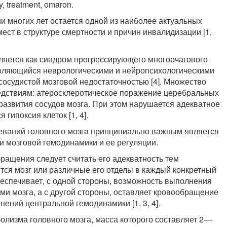
y, treatment, omaron.
 многих лет остается одной из наиболее актуальных
ст в структуре смертности и причин инвалидизации [1,
ляется как синдром прогрессирующего многоочагового
являющийся неврологическими и нейропсихологическими
осудистой мозговой недостаточностью [4]. Множество
едствиям: атеросклеротическое поражение церебральных
развития сосудов мозга. При этом нарушается адекватное
гипоксия клеток [1, 4].
еваний головного мозга принципиально важным является
 мозговой гемодинамики и ее регуляции.
ращения следует считать его адекватность тем
тся мозг или различные его отделы в каждый конкретный
беспечивает, с одной стороны, возможность выполнения
и мозга, а с другой стороны, оставляет кровообращение
ений центральной гемодинамики [1, 3, 4].
лизма головного мозга, масса которого составляет 2—