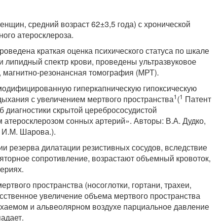
нщин, средний возраст 62±3,5 года) с хронической
ного атеросклероза.
оведена краткая оценка психического статуса по шкале
 липидный спектр крови, проведены ультразвуковое
, магнитно-резонансная томография (МРТ).
и модифицированную гиперкапническую гипоксическую
1
1
 дыхания с увеличением мертвого пространства
(
Патент
б диагностики скрытой церебрососудистой
 атеросклерозом сонных артерий». Авторы: В.А. Дудко,
 И.М. Шарова.).
ии резерва дилатации резистивных сосудов, вследствие
ляторное сопротивление, возрастают объемный кровоток,
ериях.
ертвого пространства (носоглотки, гортани, трахеи,
усственное увеличение объема мертвого пространства
дыхаемом и альвеолярном воздухе парциальное давление
адает.