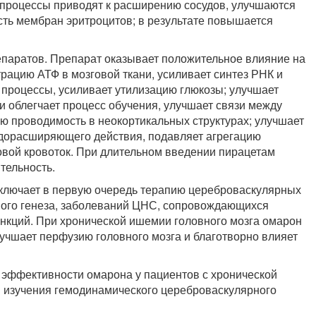
и процессы приводят к расширению сосудов, улучшаются
ость мембран эритроцитов; в результате повышается
паратов. Препарат оказывает положительное влияние на
ацию АТФ в мозговой ткани, усиливает синтез РНК и
процессы, усиливает утилизацию глюкозы; улучшает
и облегчает процесс обучения, улучшает связи между
ю проводимость в неокортикальных структурах; улучшает
удорасширяющего действия, подавляет агрегацию
овой кровоток. При длительном введении пирацетам
тельность.
ключает в первую очередь терапию цереброваскулярных
ного генеза, заболеваний ЦНС, сопровождающихся
нкций. При хронической ишемии головного мозга омарон
лучшает перфузию головного мозга и благотворно влияет
 эффективности омарона у пациентов с хронической
 изучения гемодинамического цереброваскулярного