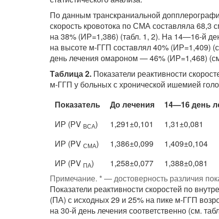
По данным транскраниальной допплерографии
скорость кровотока по СМА составляла 68,3 см
на 38% (ИР=1,386) (табл. 1, 2). На 14—16-й 
на высоте м-ГГП составлял 40% (ИР=1,409) (с
день лечения омароном — 46% (ИР=1,468) (см.
Таблица 2.
Показатели реактивности скорост
м-ГГП у больных с хронической ишемией голо
Показатель
До лечения
14—16 день л
ИР (РV
)
1,291±0,101
1,31±0,081
ВСА
ИР (PV
)
1,386±0,099
1,409±0,104
СМА
ИР (PV
)
1,258±0,077
1,388±0,081
ПА
Примечание. * — достоверность различия пока
Показатели реактивности скоростей по внут
(ПА) с исходных 29 и 25% на пике м-ГГП возр
на 30-й день лечения соответственно (см. та