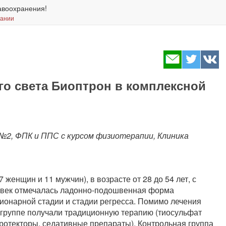
авоохранения!
вании
о света Биоптрон в комплексной
 №2, ФПК и ППС с курсом физиотерапии, Клиника
 женщин и 11 мужчин), в возрасте от 28 до 54 лет, с
еловек отмечалась ладонно-подошвенная форма
ционарной стадии и стадии регресса. Помимо лечения
группе получали традиционную терапию (тиосульфат
ротекторы, седативные препараты). Контрольная группа