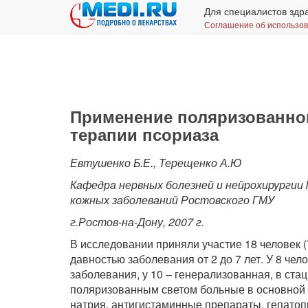
Для специалистов здр
Соглашение об использо
Применение поляризованног
терапии псориаза
Евтушенко Б.Е., Терещенко А.Ю
Кафедра нервных болезней и нейрохирургии
кожных заболеваний Ростовского ГМУ
г.Ростов-на-Дону, 2007 г.
В исследовании приняли участие 18 человек (7
давностью заболевания от 2 до 7 лет. У 8 ч
заболевания, у 10 – генерализованная, в ста
поляризованным светом больные в основной 
натрия, антигистаминные препараты, гепатоп