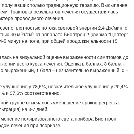
), получавших только традиционную терапию. Высыпания
и. Трактовка результатов лечения осуществлялась
актере проводимого лечения.
ет с плотностью потока световой энергии 2,4 Дж/мин, с
2
стью 40 мВт/см
от аппарата Биоптрон 2 (фирма "Цептер",
4-5 минут на поле, при общей продолжительности 15
лась на визуальной оценке выраженности симптомов до
жении всего курса лечения. Оценка в баллах: 3 балла –
о выраженный, 1 балл – незначительно выраженный, 0 –
е улучшение у 78,6%, незначительное улучшение у 20,4%
4% и 37,6% соответственно.
вной группе отмечалось уменьшение сроков регресса
ьтрация) на 3-7 дней.
рименение поляризованного света прибора Биоптрон
дом лечения при псориазе.