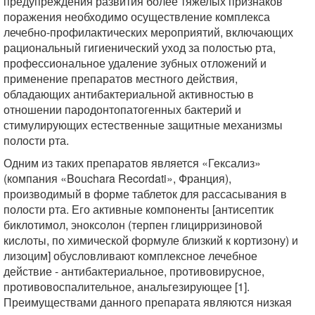
предупреждения развития более тяжелых признаков
поражения необходимо осуществление комплекса
лечебно-профилактических мероприятий, включающих
рациональный гигиенический уход за полостью рта,
профессиональное удаление зубных отложений и
применение препаратов местного действия,
обладающих антибактериальной активностью в
отношении пародонтопатогенных бактерий и
стимулирующих естественные защитные механизмы
полости рта.
Одним из таких препаратов является «Гексализ»
(компания «Bouchara Recordati», Франция),
производимый в форме таблеток для рассасывания в
полости рта. Его активные компоненты [антисептик
биклотимол, эноксолон (терпен глицирризиновой
кислоты, по химической формуле близкий к кортизону) и
лизоцим] обусловливают комплексное лечебное
действие - антибактериальное, противовирусное,
противовоспалительное, анальгезирующее [1].
Преимуществами данного препарата являются низкая