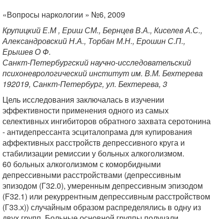
«Вопросы наркологии » №6, 2009
Крупицкий Е.М , Ериш СМ., Бернцев В.А., Киселев А.С.,
Александровский Н.А., Торбан М.Н., Ерошин С.П.,
Ерышев О Ф.
Санкт-Петербургский научно-исследовательский
психоневрологический институт им. В.М. Бехтерева
192019, Санкт-Петербург, ул. Бехтерева, 3
Цель исследования заключалась в изучении
эффективности применения одного из самых
селективных ингибиторов обратного захвата серотонина
- антидепрессанта эсциталопрама для купирования
аффективных расстройств депрессивного круга и
стабилизации ремиссии у больных алкоголизмом.
60 больных алкоголизмом с коморбидными
депрессивными расстройствами (депрессивным
эпизодом (Г32.0), умеренным депрессивным эпизодом
(F32.1) или рекуррентным депрессивным расстройством
(Г33.х)) случайным образом распределялись в одну из
двух групп. Больные основной группы получали