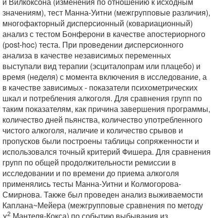
и Вилкоксона (изменения по отношению к исходным
значениям), тест Манна-Уитни (межгрупповые различия),
многофакторный дисперсионный (ковариационный)
анализ с тестом Бонферони в качестве апостериорного
(post-hoc) теста. При проведении дисперсионного
анализа в качестве независимых переменных
выступали вид терапии (эсциталопрам или плацебо) и
время (неделя) с момента включения в исследование, а
в качестве зависимых - показатели психометрических
шкал и потребления алкоголя. Для сравнения групп по
таким показателям, как причина завершения программы,
количество дней пьянства, количество употребленного
чистого алкоголя, наличие и количество срывов и
пропусков были построены таблицы сопряженности и
использовался точный критерий Фишера. Для сравнения
групп по общей продолжительности ремиссии в
исследовании и по времени до приема алкоголя
применялись тесты Манна-Уитни и Колмогорова-
Смирнова. Также был проведен анализ выживаемости
Каплана~Мейера (межгрупповые сравнения по методу
2
χ
Мантеля-Кокса) по событию выбывания из