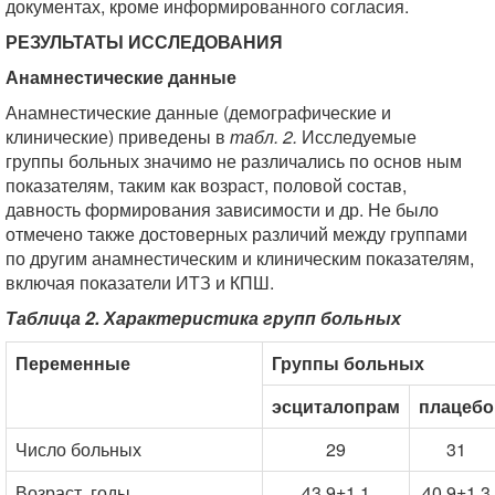
документах, кроме информированного согласия.
РЕЗУЛЬТАТЫ ИССЛЕДОВАНИЯ
Анамнестические данные
Анамнестические данные (демографические и
клинические) приведены в
табл. 2.
Исследуемые
группы больных значимо не различались по основ ным
показателям, таким как возраст, половой состав,
давность формирования зависимости и др. Не было
отмечено также достоверных различий между группами
по другим анамнестическим и клиническим показателям,
включая показатели ИТЗ и КПШ.
Таблица 2. Характеристика групп больных
Переменные
Группы больных
эсциталопрам
плацебо
Число больных
29
31
Возраст, годы
43,9±1,1
40.9±1,3