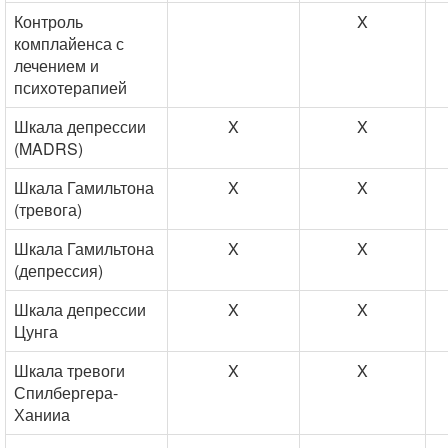
Контроль
X
комплайенса с
лечением и
психотерапией
Шкала депрессии
X
X
(MADRS)
Шкала Гамильтона
X
X
(тревога)
Шкала Гамильтона
X
X
(депрессия)
Шкала депрессии
X
X
Цунга
Шкала тревоги
X
X
Спилбергера-
Ханииа