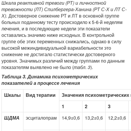
Шкала реактивной тревоги (РТ) и личностной
тревожности (ЛТ) Спилбергера-Ханина (РТ С-Х и ЛТ С-
Х).
Достоверное снижение РТ и ЛТ в основной группе
больных поданному тесту происходило к 5-6-й неделям
лечения, и в последующие недели эти показатели
оставались значимо ниже исходных. В контрольной
группе обе этих переменных снижались, однако в силу
высокой межиндивидуальной вариабельности это
снижение не достигало статистически достоверного
уровня. Значимых различий между группами по данным
показателям выявлено не было (
табл. 3
).
Таблица 3. Динамика психометрических
показателей а процессе лечения
Шкалы
Вид терапии
Значения психометрических 
1
2
3
ШДМА
эсциталопрам
14,9±0,6
13,2±0,6
12,2±0,6