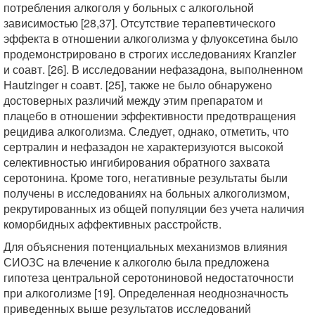
потребления алкоголя у больных с алкогольной
зависимостью [28,37]. Отсутствие терапевтического
эффекта в отношении алкоголизма у флуоксетина было
продемонстрировано в строгих исследованиях Kranzler
и соавт. [26]. В исследовании нефазадона, выполненном
Hautzinger н соавт. [25], также не было обнаружено
достоверных различий между этим препаратом и
плацебо в отношении эффективности предотвращения
рецидива алкоголизма. Следует, однако, отметить, что
сертралин и нефазадон не характеризуются высокой
селективностью ингибирования обратного захвата
серотонина. Кроме того, негативные результаты были
получены в исследованиях на больных алкоголизмом,
рекрутированных из общей популяции без учета наличия
коморбидных аффективных расстройств.
Для объяснения потенциальных механизмов влияния
СИОЗС на влечение к алкоголю была предложена
гипотеза центральной серотониновой недостаточности
при алкоголизме [19]. Определенная неоднозначность
приведенных выше результатов исследований