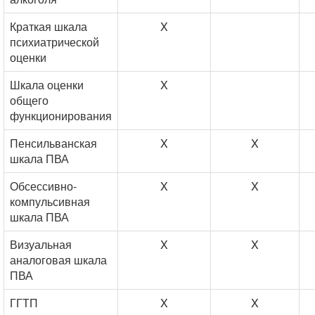
Краткая шкала
X
психиатрической
оценки
Шкала оценки
X
общего
функционирования
Пенсильванская
X
X
шкала ПВА
Обсессивно-
X
X
компульсивная
шкала ПВА
Визуальная
X
X
аналоговая шкала
ПВА
ГГТП
X
X