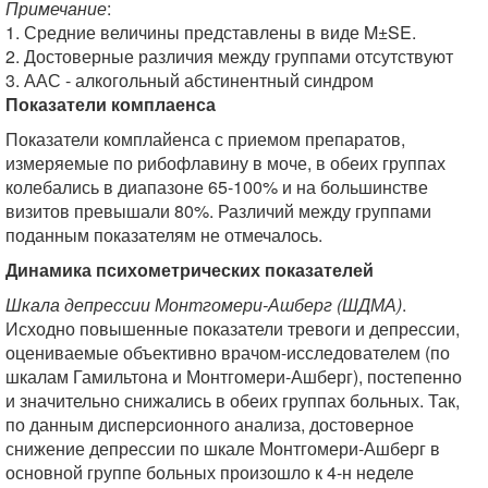
Примечание
:
1. Средние величины представлены в виде M±SE.
2. Достоверные различия между группами отсутствуют
3. ААС - алкогольный абстинентный синдром
Показатели комплаенса
Показатели комплайенса с приемом препаратов,
измеряемые по рибофлавину в моче, в обеих группах
колебались в диапазоне 65-100% и на большинстве
визитов превышали 80%. Различий между группами
поданным показателям не отмечалось.
Динамика психометрических показателей
Шкала депрессии Монтгомери-Ашберг (ШДМА)
.
Исходно повышенные показатели тревоги и депрессии,
оцениваемые объективно врачом-исследователем (по
шкалам Гамильтона и Монтгомери-Ашберг), постепенно
и значительно снижались в обеих группах больных. Так,
по данным дисперсионного анализа, достоверное
снижение депрессии по шкале Монтгомери-Ашберг в
основной группе больных произошло к 4-н неделе