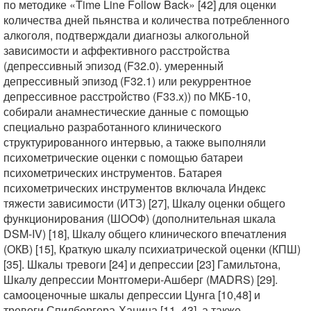
по методике «Time Line Follow Back» [42] для оценки
количества дней пьянства и количества потребленного
алкоголя, подтверждали диагнозы алкогольной
зависимости и аффективного расстройства
(депрессивный эпизод (F32.0). умеренный
депрессивный эпизод (F32.1) или рекуррентное
депрессивное расстройство (F33.x)) по МКБ-10,
собирали анамнестические данные с помощью
специально разработанного клинического
структурированного интервью, а также выполняли
психометрические оценки с помощью батареи
психометрических инструментов. Батарея
психометрических инструментов включала Индекс
тяжести зависимости (ИТЗ) [27], Шкалу оценки общего
функционирования (ШООФ) (дополнительная шкала
DSM-IV) [18], Шкалу общего клинического впечатления
(ОКВ) [15], Краткую шкалу психиатрической оценки (КПШ)
[35]. Шкалы тревоги [24] и депрессии [23] Гамильтона,
Шкалу депрессии Монтгомери-Ашберг (MADRS) [29].
самооценочные шкалы депрессии Цунга [10,48] и
тревоги Спилбергера-Ханина [11, 43], а также