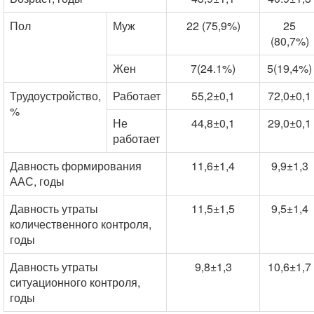
Пол
Муж
22 (75,9%)
25
(80,7%)
Жен
7(24.1%)
5(19,4%)
Трудоустройство,
Работает
55,2±0,1
72,0±0,1
%
Не
44,8±0,1
29,0±0,1
работает
Давность формирования
11,6±1,4
9,9±1,3
ААС, годы
Давность утраты
11,5±1,5
9,5±1,4
количественного контроля,
годы
Давность утраты
9,8±1,3
10,6±1,7
ситуационного контроля,
годы