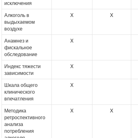
исключения
Алкоголь в
X
X
выдыхаемом
воздухе
Анамнез и
X
фискальное
обследование
Индекс тяжести
X
зависимости
Шкала общего
X
клинического
впечатления
Методика
X
X
ретроспективного
анализа
потребления
алкоголя