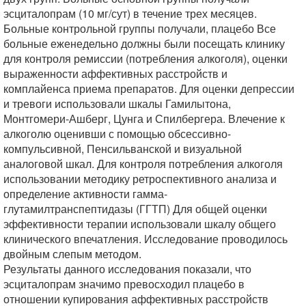
эсциталопрам (10 мг/сут) в течение трех месяцев.
Больные контрольной группы получали, плацебо Все
больные еженедельно должны были посещать клинику
для контроля ремиссии (потребления алкоголя), оценки
выраженности аффективных расстройств и
комплайенса приема препаратов. Для оценки депрессии
и тревоги использовали шкалы Гамилытона,
Монтгомери-Ашберг, Цунга и Спилбергера. Влечение к
алкоголю оценивши с помощью обсессивно-
компульсивной, Пенсильванской и визуальной
аналоговой шкал. Для контроля потребления алкоголя
использовании методику ретроспективного анализа и
определение активности гамма-
глутамилтранспептидазы (ГГТП) Для общей оценки
эффективности терапии использовали шкалу общего
клинического впечатления. Исследование проводилось
двойным слепым методом.
Результаты данного исследования показали, что
эсциталопрам значимо превосходил плацебо в
отношении купирования аффективных расстройств