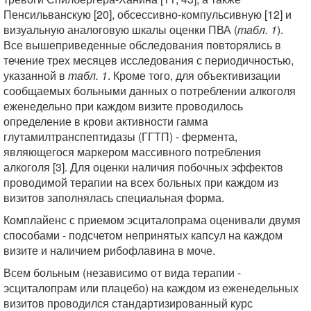
Пенсильванскую [20], обсессивно-компульсивную [12] и
визуальную аналоговую шкалы оценки ПВА (
табл. 1
).
Все вышеприведенные обследования повторялись в
течение трех месяцев исследования с периодичностью,
указанной в
табл. 1
. Кроме того, для объективизации
сообщаемых больными данных о потреблении алкоголя
еженедельно при каждом визите проводилось
определение в крови активности гамма
глутамилтранспептидазы (ГГТП) - фермента,
являющегося маркером массивного потребления
алкоголя [3]. Для оценки наличия побочных эффектов
проводимой терапии на всех больных при каждом из
визитов заполнялась специальная форма.
Комплайенс с приемом эсциталопрама оценивали двумя
способами - подсчетом непринятых капсул на каждом
визите и наличием рибофлавина в моче.
Всем больным (независимо от вида терапии -
эсциталопрам или плацебо) на каждом из еженедельных
визитов проводился стандартизированный курс