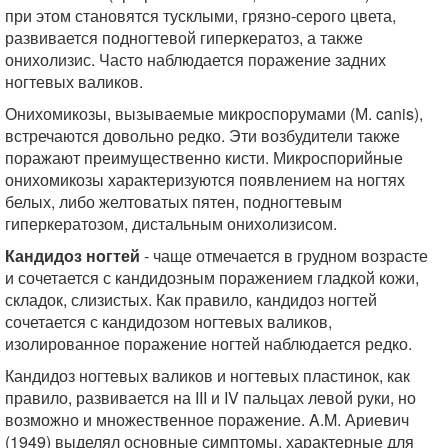
при этом становятся тусклыми, грязно-серого цвета,
развивается подногтевой гиперкератоз, а также
онихолизис. Часто наблюдается поражение задних
ногтевых валиков.
Онихомикозы, вызываемые микроспорумами (М. canis),
встречаются довольно редко. Эти возбудители также
поражают преимущественно кисти. Микроспорийные
онихомикозы характеризуются появлением на ногтях
белых, либо желтоватых пятен, подногтевым
гиперкератозом, дистальным онихолизисом.
Кандидоз ногтей
- чаще отмечается в грудном возрасте
и сочетается с кандидозным поражением гладкой кожи,
складок, слизистых. Как правило, кандидоз ногтей
сочетается с кандидозом ногтевых валиков,
изолированное поражение ногтей наблюдается редко.
Кандидоз ногтевых валиков и ногтевых пластинок, как
правило, развивается на III и IV пальцах левой руки, но
возможно и множественное поражение. A.M. Ариевич
(1949) выделял основные симптомы, характерные для