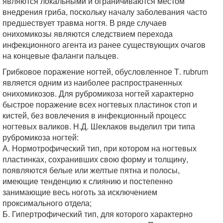
являются локальными и ограничиваются местом
внедрения гриба, поскольку началу заболевания часто
предшествует травма ногтя. В ряде случаев
онихомикозы являются следствием перехода
инфекционного агента из ранее существующих очагов
на концевые фаланги пальцев.
Грибковое поражение ногтей, обусловленное Т. rubrum
является одним из наиболее распространенных
онихомикозов. Для рубромикоза ногтей характерно
быстрое поражение всех ногтевых пластинок стоп и
кистей, без вовлечения в инфекционный процесс
ногтевых валиков. Н.Д. Шеклаков выделил три типа
рубромикоза ногтей:
А. Нормотрофический тип, при котором на ногтевых
пластинках, сохранивших свою форму и толщину,
появляются белые или желтые пятна и полосы,
имеющие тенденцию к слиянию и постепенно
занимающие весь ноготь за исключением
проксимального отдела;
Б. Гипертрофический тип, для которого характерно