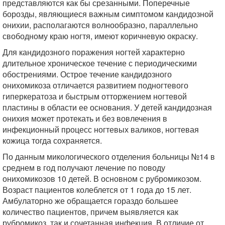
представляются как бы срезанными. Поперечные
борозды, являющиеся важным симптомом кандидозной
онихии, располагаются волнообразно, параллельно
свободному краю ногтя, имеют коричневую окраску.
Для кандидозного поражения ногтей характерно
длительное хроническое течение с периодическими
обострениями. Острое течение кандидозного
онихомикоза отличается развитием подногтевого
гиперкератоза и быстрым отторжением ногтевой
пластины в области ее основания. У детей кандидозная
онихия может протекать и без вовлечения в
инфекционный процесс ногтевых валиков, ногтевая
кожица тогда сохраняется.
По данным микологического отделения больницы №14 в
среднем в год получают лечение по поводу
онихомикозов 10 детей. В основном с рубромикозом.
Возраст пациентов колеблется от 1 года до 15 лет.
Амбулаторно же обращается гораздо большее
количество пациентов, причем выявляется как
рубромикоз, так и сочетанная инфекция. В отличие от