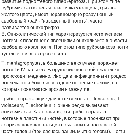
развитие подногтевого гиперкератоза. При этом типе
рубромикоза ногтевая пластинка утолщена, грязно-
желтого цвета, имеет неравномерно разрушенный
свободный край - "изъеденный ноготь", часто
развивается онихогрифоз.
В. Онихолитический тип характеризуется истончением
ногтевых пластинок с явлениями онихолизиса в области
свободного края ногтя. При этом типе рубромикоза ногти
тусклые, грязно-серого цвета.
Т. mentagrophytes, в большинстве случаев, поражает
ногти I и IV пальцев. Разрушение ногтевой пластинки
происходит медленно. Иногда в инфекционный процесс
вовлекаются боковые и задние ногтевые валики, на
которых появляются эрозии и мокнутие.
Грибы, поражающие длинные волосы (Т. tonsurans, T.
violaceum, Т. schonleinii), очень редко вызывают
онихомикозы. Как правило, эти грибы поражают
ногтевые пластинки кистей, в которые проникают при
соприкосновении пальцев с очагами на волосистой
части головы (при расчесывании, мытье головы). Ногти