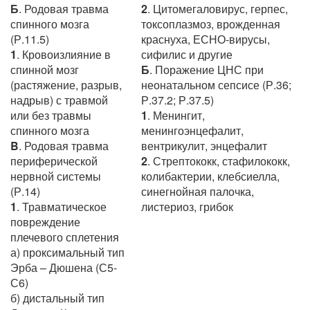
Б
. Родовая травма
2
. Цитомегаловирус, герпес,
спинного мозга
токсоплазмоз, врожденная
(Р.11.5)
краснуха, ЕСНО-вирусы,
1
. Кровоизлияние в
сифилис и другие
спинной мозг
Б
. Поражение ЦНС при
(растяжение, разрыв,
неонатальном сепсисе (Р.36;
надрыв) с травмой
Р.37.2; Р.37.5)
или без травмы
1
. Менингит,
спинного мозга
менингоэнцефалит,
B
. Родовая травма
вентрикулит, энцефалит
периферической
2
. Стрептококк, стафилококк,
нервной системы
колибактерии, клебсиелла,
(Р.14)
синегнойная палочка,
1
. Травматическое
листериоз, грибок
повреждение
плечевого сплетения
а) проксимальный тип
Эрба – Дюшена (С5-
С6)
б) дистальный тип