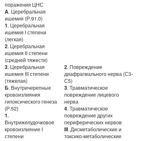
поражения ЦНС
A
. Церебральная
ишемия (Р.91.0)
1
. Церебральная
ишемия I степени
(легкая)
2
. Церебральная
ишемия II степени
(средней тяжести)
3
. Церебральная
2
. Повреждение
ишемия III степени
диафрагмального нерва (С3-
(тяжелая)
С5)
Б
. Внутричерепные
3
. Травматическое
кровоизлияния
повреждение лицевого
гипоксического генеза
нерва
(Р.52)
4
. Травматическое
1
.
повреждение других
Внутрижелудочковое
периферических нервов
кровоизлияние I
III
. Дисметаболические и
степени
токсико-метаболические