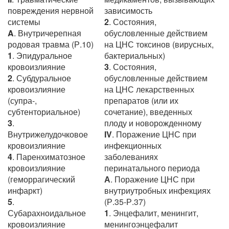
повреждения нервной
зависимость
системы
2
. Состояния,
A
. Внутричерепная
обусловленные действием
родовая травма (Р.10)
на ЦНС токсинов (вирусных,
1
. Эпидуральное
бактериальных)
кровоизлияние
3
. Состояния,
2
. Субдуральное
обусловленные действием
кровоизлияние
на ЦНС лекарственных
(супра-,
препаратов (или их
субтенториальное)
сочетание), введенных
3
.
плоду и новорожденному
Внутрижелудочковое
IV
. Поражение ЦНС при
кровоизлияние
инфекционных
4
. Паренхиматозное
заболеваниях
кровоизлияние
перинатального периода
(геморрагический
А
. Поражение ЦНС при
инфаркт)
внутриутробных инфекциях
5
.
(Р.35-Р.37)
Субарахноидальное
1
. Энцефалит, менингит,
кровоизлияние
менингоэнцефалит