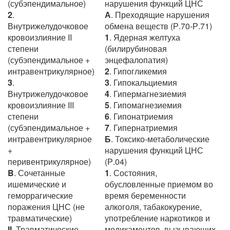
(субэпендимальное)
нарушения функций ЦНС
2
.
А
. Преходящие нарушения
Внутрижелудочковое
обмена веществ (Р.70-Р.71)
кровоизлияние II
1
. Ядерная желтуха
степени
(билирубиновая
(субэпендимальное +
энцефалопатия)
интравентрикулярное)
2
. Гипогликемия
3
.
3
. Гипокальциемия
Внутрижелудочковое
4
. Гипермагнезиемия
кровоизлияние III
5
. Гипомагнезиемия
степени
6
. Гипонатриемия
(субэпендимальное +
7
. Гипернатриемия
интравентрикулярное
Б
. Токсико-метаболические
+
нарушения функций ЦНС
перивентрикулярное)
(Р.04)
B
. Сочетанные
1
. Состояния,
ишемические и
обусловленные приемом во
геморрагические
время беременности
поражения ЦНС (не
алкоголя, табакокурение,
травматические)
употребление наркотиков и
II
. Травматические
медикаментов, вызывающих