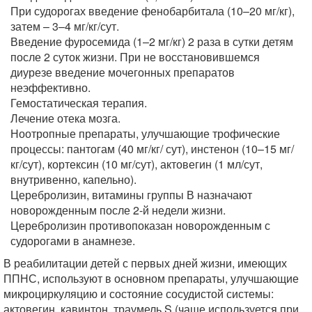
При судорогах введение фенобарбитала (10–20 мг/кг),
затем – 3–4 мг/кг/сут.
Введение фуросемида (1–2 мг/кг) 2 раза в сутки детям
после 2 суток жизни. При не восстановившемся
диурезе введение мочегонных препаратов
неэффективно.
Гемостатическая терапия.
Лечение отека мозга.
Ноотропные препараты, улучшающие трофические
процессы: пантогам (40 мг/кг/ сут), инстенон (10–15 мг/
кг/сут), кортексин (10 мг/сут), актовегин (1 мл/сут,
внутривенно, капельно).
Церебролизин, витамины группы В назначают
новорожденным после 2-й недели жизни.
Церебролизин противопоказан новорожденным с
судорогами в анамнезе.
В реабилитации детей с первых дней жизни, имеющих
ППНС, используют в основном препараты, улучшающие
микроциркуляцию и состояние сосудистой системы:
актовегин, кавинтон, траумель S (чаще используется при