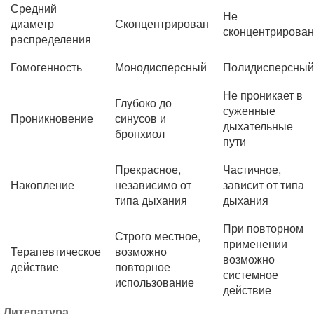
Средний
Не
диаметр
Сконцентрирован
сконцентрирован
распределения
Гомогенность
Монодисперсный
Полидисперсный
Не проникает в
Глубоко до
суженные
Проникновение
синусов и
дыхательные
бронхиол
пути
Прекрасное,
Частичное,
Накопление
независимо от
зависит от типа
типа дыхания
дыхания
При повторном
Строго местное,
применении
Терапевтическое
возможно
возможно
действие
повторное
системное
использование
действие
Литература