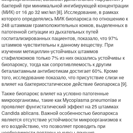
бактерий при минимальной ингибирующей концентрации
(МИК) от 16 до 32 мкг/мл [8]. Исследование, в рамках
которого определялись МИК биопарокса по отношению к
248 штаммам грамположительных кокков, выделенных в
патогенной ситуации из дыхательных путей
госпитализированных пациентов, показало, что 97%
штаммов чувствительны к данному веществу. При
изучении метициллин-устойчивых штаммов
стафилококков только 7% из них оказались устойчивы к
биопароксу, тогда как сопротивляемость к другим
беталактамным антибиотикам достигает 60%. Кроме
того, исследование показало, что присутствие слизи не
влияет на бактериостатическое действие биопарокса [9].
Также биопарокс влияет на условно патогенные
микроорганизмы, такие как Mycoplasma pneumoniae и
проявляет фунгистатический эффект на 25 штаммах
Candida ablicans. Важной особенностью биопарокса
является отсутствие устойчивости микроорганизмов к
его воздействию, что позволяет проводить при
необходимости повторные курсы лечения.