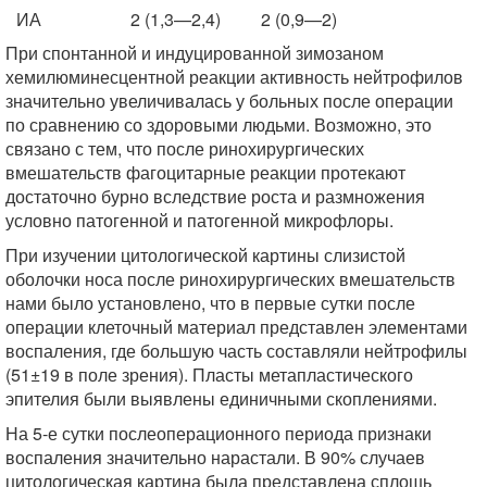
ИА
2 (1,3—2,4)
2 (0,9—2)
При спонтанной и индуцированной зимозаном
хемилюминесцентной реакции активность нейтрофилов
значительно увеличивалась у больных после операции
по сравнению со здоровыми людьми. Возможно, это
связано с тем, что после ринохирургических
вмешательств фагоцитарные реакции протекают
достаточно бурно вследствие роста и размножения
условно патогенной и патогенной микрофлоры.
При изучении цитологической картины слизистой
оболочки носа после ринохирургических вмешательств
нами было установлено, что в первые сутки после
операции клеточный материал представлен элементами
воспаления, где большую часть составляли нейтрофилы
(51±19 в поле зрения). Пласты метапластического
эпителия были выявлены единичными скоплениями.
На 5-е сутки послеоперационного периода признаки
воспаления значительно нарастали. В 90% случаев
цитологическая картина была представлена сплошь