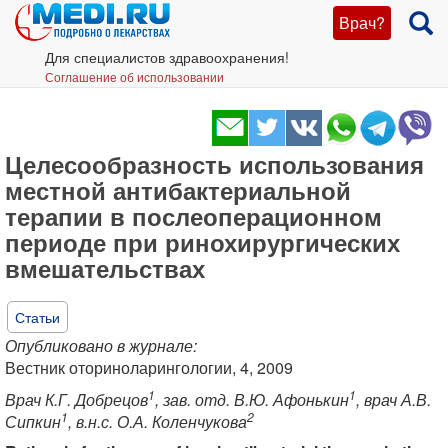
Врач?
Для специалистов здравоохранения!
Соглашение об использовании
Целесообразность использования
местной антибактериальной
терапии в послеоперационном
периоде при ринохирургических
вмешательствах
Статьи
Опубликовано в журнале:
Вестник оториноларингологии, 4, 2009
1
1
Врач К.Г. Добрецов
, зав. отд. В.Ю. Афонькин
, врач А.В.
1
2
Сипкин
, в.н.с. О.А. Коленчукова