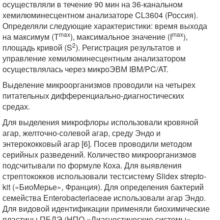
осуществляли в течение 90 мин на 36-канальном
хемилюминесцентном анализаторе CL3604 (Россия).
Определяли следующие характеристики: время выхода
max
max
на максимум (Т
), максимальное значение (I
),
2
площадь кривой (S
). Регистрация результатов и
управление хемилюминесцентным анализатором
осуществлялась через микроЭВМ IBM/PC/AT.
Выделение микроорганизмов проводили на четырех
питательных дифференциально-диагностических
средах.
Для выделения микрофлоры использовали кровяной
агар, желточно-солевой агар, среду Эндо и
энтерококковый агар [6]. Посев проводили методом
серийных разведений. Количество микроорганизмов
подсчитывали по формуле Коха. Для выявления
стрептококков использовали тестсистему Slidex strepto-
kit («БиоМерье», Франция). Для определения бактерий
семейства Enterobacteriaceae использовали агар Эндо.
Для видовой идентификации применяли биохимические
пластины ПБДЭ (НПО «Диагностические системы»,