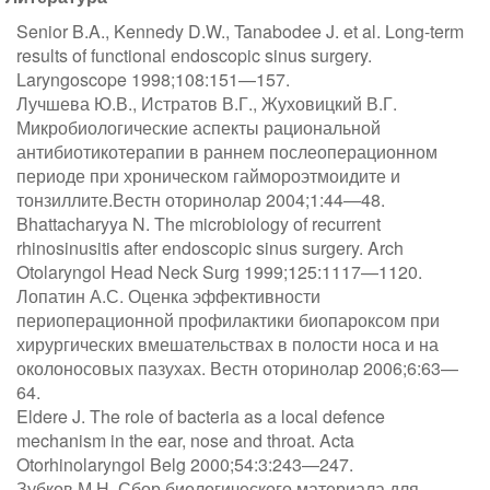
Senior B.A., Kennedy D.W., Tanabodee J. et al. Long-term
results of functional endoscopic sinus surgery.
Laryngoscope 1998;108:151—157.
Лучшева Ю.В., Истратов В.Г., Жуховицкий В.Г.
Микробиологические аспекты рациональной
антибиотикотерапии в раннем послеоперационном
периоде при хроническом гаймороэтмоидите и
тонзиллите.Вестн оторинолар 2004;1:44—48.
Bhattacharyya N. The microbiology of recurrent
rhinosinusitis after endoscopic sinus surgery. Arch
Otolaryngol Head Neck Surg 1999;125:1117—1120.
Лопатин А.С. Оценка эффективности
периоперационной профилактики биопароксом при
хирургических вмешательствах в полости носа и на
околоносовых пазухах. Вестн оторинолар 2006;6:63—
64.
Eldere J. The role of bacteria as a local defence
mechanism in the ear, nose and throat. Acta
Otorhinolaryngol Belg 2000;54:3:243—247.
Зубков М.Н. Сбор биологического материала для