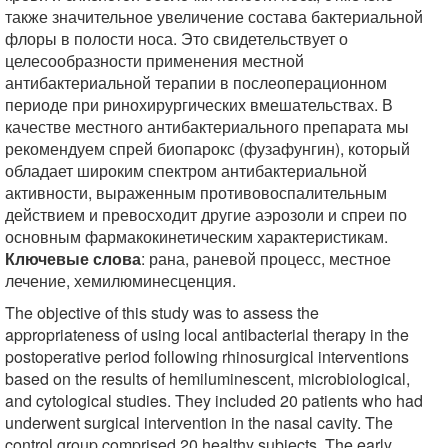
также значительное увеличение состава бактериальной
флоры в полости носа. Это свидетельствует о
целесообразности применения местной
антибактериальной терапии в послеоперационном
периоде при ринохирургических вмешательствах. В
качестве местного антибактериального препарата мы
рекомендуем спрей биопарокс (фузафунгин), который
обладает широким спектром антибактериальной
активности, выраженным противовоспалительным
действием и превосходит другие аэрозоли и спреи по
основным фармакокинетическим характеристикам.
Ключевые слова
: рана, раневой процесс, местное
лечение, хемилюминесценция.
The objective of this study was to assess the
appropriateness of using local antibacterial therapy in the
postoperative period following rhinosurgical interventions
based on the results of hemiluminescent, microbiological,
and cytological studies. They included 20 patients who had
underwent surgical intervention in the nasal cavity. The
control group comprised 20 healthy subjects. The early