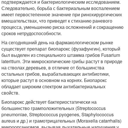
подтверждается и бактериологическим исследованием.
Следовательно, борьба с бактериальным воспалением
имеет первостепенное значение при ринохирургических
вмешательствах, что приведет к стиханию раневого
процесса, уменьшению риска осложнений и сокращению
сроков нетрудоспособности.
На сегодняшний день на фармакологическом рынке
существует препарат биопарокс (фузафунгин), который
был выделен из специального штамма грибов Fusarium
lateritium. Эти микроскопические грибы растут в природе
на стволах деревьев, в отличие от большинства
остальных грибов, вырабатывающих антибиотики,
которые растут в основном на корнях. Биопарокс
обладает широким спектром антибактериальных
свойств.
Биопарокс действует бактериостатически на
большинство грамположительных (Streptococcus
pneumoniae, Streptococcus pyogenes, Staphylococcus
aureus и др.) и грамотрицательных (Moraxella сatarrhalis)
микроорганизмов, вызывая дыхательные нарушения у