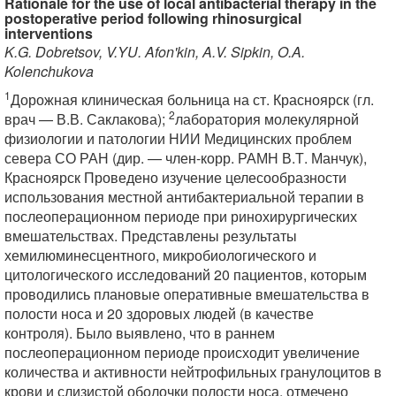
Rationale for the use of local antibacterial therapy in the
postoperative period following rhinosurgical
interventions
K.G. Dobretsov, V.YU. Afon'kin, A.V. Sipkin, O.A.
Kolenchukova
1
Дорожная клиническая больница на ст. Красноярск (гл.
2
врач — В.В. Саклакова);
лаборатория молекулярной
физиологии и патологии НИИ Медицинских проблем
севера СО РАН (дир. — член-корр. РАМН В.Т. Манчук),
Красноярск Проведено изучение целесообразности
использования местной антибактериальной терапии в
послеоперационном периоде при ринохирургических
вмешательствах. Представлены результаты
хемилюминесцентного, микробиологического и
цитологического исследований 20 пациентов, которым
проводились плановые оперативные вмешательства в
полости носа и 20 здоровых людей (в качестве
контроля). Было выявлено, что в раннем
послеоперационном периоде происходит увеличение
количества и активности нейтрофильных гранулоцитов в
крови и слизистой оболочки полости носа, отмечено