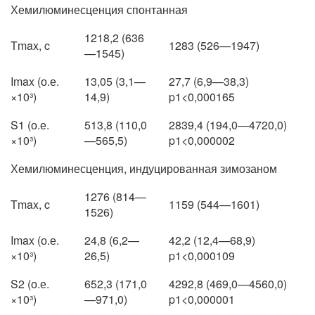
Хемилюминесценция спонтанная
1218,2 (636
Tmax, c
1283 (526—1947)
—1545)
Imax (о.е.
13,05 (3,1—
27,7 (6,9—38,3)
×10³)
14,9)
p1<0,000165
S1 (о.е.
513,8 (110,0
2839,4 (194,0—4720,0)
×10³)
—565,5)
p1<0,000002
Хемилюминесценция, индуцированная зимозаном
1276 (814—
Tmax, c
1159 (544—1601)
1526)
Imax (о.е.
24,8 (6,2—
42,2 (12,4—68,9)
×10³)
26,5)
p1<0,000109
S2 (о.е.
652,3 (171,0
4292,8 (469,0—4560,0)
×10³)
—971,0)
p1<0,000001