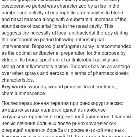
postoperative period was characterized by a rise in the
number and activity of neutrophilic granulocytes in blood
and nasal mucosa along with a substantial increase of the
abundance of bacterial flora in the nasal cavity. This
suggests the necessity of local antibacterial therapy during
the postoperative period following rhinosurgical
interventions. Bioparox (fusafungine) spray is recommended
as the optimal antibacterial preparation for the purpose by
virtue of its broad spectrum of antimicrobial activity and
strong anti-inflammatory action. Bioparox has an advantage
over other sprays and aerosols in terms of pharmacokinetic
characteristics.
Key words
: wounds, wound process, local treatment,
chemiluminescence.
Послеоперационная терапия при ринохирургических
вмешательствах является одной из наиболее
актуальных проблем в современной ринологии. Главной
целью лечения больных после ринохирургических
операций является борьба с профилактикой местных
бактериальных осложнений [1]. Для этого в большинстве