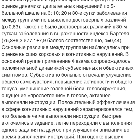
оценке динамики двигательных нарушений по 5-
балльной шкале на 3; 10; 20 и 30-е сутки заболевания
между группами не выявлено достоверных различий
(p>0,63). Также не было достоверных различий к 30-м
суткам заболевания в выраженности индекса Бартеля
(75,8±6,2 и77,1±7,9 баллов соответственно, р=0,44).
Основные различия между группами наблюдались при
оценке высших корковых и когнитивных нарушений. В
основной группе применение Фезама сопровождалось
положительной динамикой субъективных и объективных
симптомов. Субъективно больные отмечали улучшение
общего самочувствия, повышение активности и общего
тонуса, уменьшение головной боли, головокружения,
ощущение «просветления» в голове, активнее
выполняли инструкции. Положительный эффект лечения
в сфере когнитивных нарушений характеризовался тем,
что больные четче выполняли инструкции, быстрее
включались в задание, легче переходили с выполнения
одного задания на другое при улучшении внимания во
время выполнения инструкций. При оценке высших