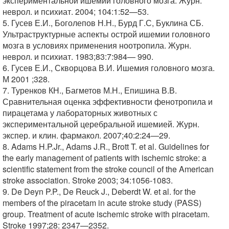
экспериментальной ишемии головного мозга. Журн.
неврол. и психиат. 2004; 104:1:52—53.
5. Гусев Е.И., Боголепов Н.Н., Бурд Г.С, Буклина СБ.
Ультраструктурные аспекты острой ишемии головного
мозга в условиях применения ноотропила. Журн.
неврол. и психиат. 1983;83:7:984— 990.
6. Гусев Е.И., Скворцова В.И. Ишемия головного мозга.
М 2001 ;328.
7. Туренков КН., Багметов М.Н., Епишина В.В.
Сравнительная оценка эффективности фенотропила и
пирацетама у лабораторных животных с
экспериментальной церебральной ишемией. Журн.
экспер. и клин. фармакол. 2007;40:2:24—29.
8. Adams H.P.Jr., Adams J.R., Brott T. et al. Guidelines for
the early management of patients with ischemic stroke: a
scientific statement from the stroke council of the American
stroke association. Stroke 2003; 34:1056-1083.
9. De Deyn P.P., De Reuck J., Deberdt W. et al. for the
members of the piracetam in acute stroke study (PASS)
group. Treatment of acute ischemic stroke with piracetam.
Stroke 1997;28: 2347—2352.