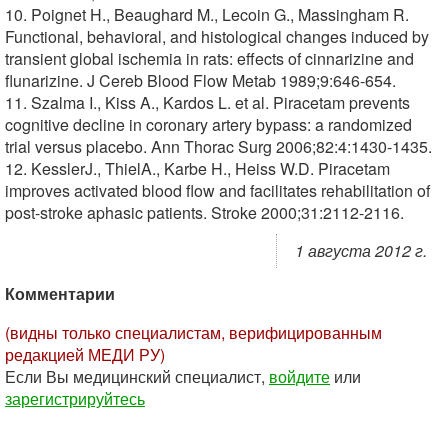
10. Poignet H., Beaughard M., Lecoin G., Massingham R.
Functional, behavioral, and histological changes induced by
transient global ischemia in rats: effects of cinnarizine and
flunarizine. J Cereb Blood Flow Metab 1989;9:646-654.
11. Szalma I., Kiss A., Kardos L. et al. Piracetam prevents
cognitive decline in coronary artery bypass: a randomized
trial versus placebo. Ann Thorac Surg 2006;82:4:1430-1435.
12. KesslerJ., ThielA., Karbe H., Heiss W.D. Piracetam
improves activated blood flow and facilitates rehabilitation of
post-stroke aphasic patients. Stroke 2000;31:2112-2116.
1 августа 2012 г.
Комментарии
(видны только специалистам, верифицированным
редакцией МЕДИ РУ)
Если Вы медицинский специалист,
войдите
или
зарегистрируйтесь