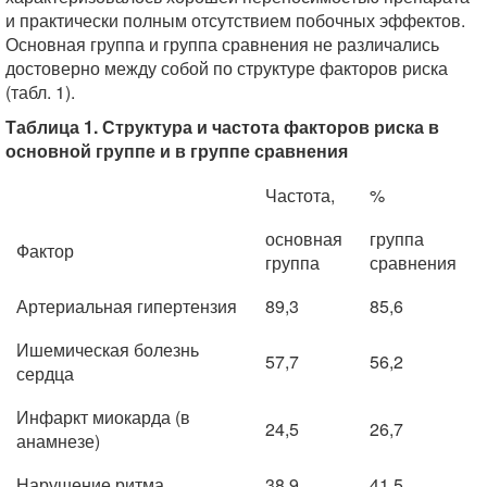
и практически полным отсутствием побочных эффектов.
Основная группа и группа сравнения не различались
достоверно между собой по структуре факторов риска
(табл. 1).
Таблица 1. Структура и частота факторов риска в
основной группе и в группе сравнения
Частота,
%
основная
группа
Фактор
группа
сравнения
Артериальная гипертензия
89,3
85,6
Ишемическая болезнь
57,7
56,2
сердца
Инфаркт миокарда (в
24,5
26,7
анамнезе)
Нарушение ритма
38,9
41,5