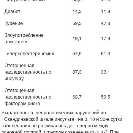
Диабет
14,2
11,9
Курение
59,3
47,8
Злоупотребление
19,1
17,9
алкоголем
Гиперхолестеринемия
57,5
61,3
Отягощенная
наследственность по
37,3
33,1
инсульту
Отягощенная
наследственность по
63,7
59,5
факторам риска
Выраженность неврологических нарушений по
«Скандинавской шкале инсульта» на 3, 10 и 30-е сутки
заболевания не различалась достоверно между
основной группой и группой сравнения (p>0,47). При