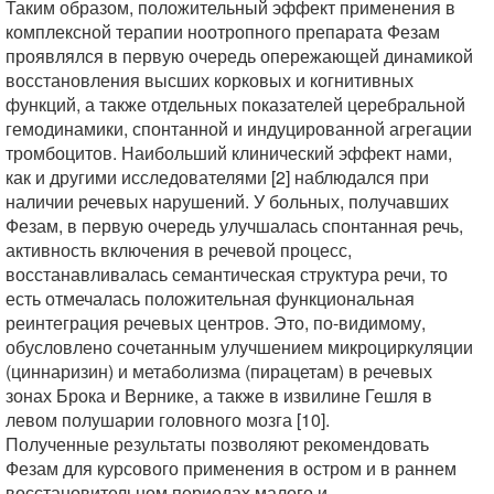
Таким образом, положительный эффект применения в
комплексной терапии ноотропного препарата Фезам
проявлялся в первую очередь опережающей динамикой
восстановления высших корковых и когнитивных
функций, а также отдельных показателей церебральной
гемодинамики, спонтанной и индуцированной агрегации
тромбоцитов. Наибольший клинический эффект нами,
как и другими исследователями [2] наблюдался при
наличии речевых нарушений. У больных, получавших
Фезам, в первую очередь улучшалась спонтанная речь,
активность включения в речевой процесс,
восстанавливалась семантическая структура речи, то
есть отмечалась положительная функциональная
реинтеграция речевых центров. Это, по-видимому,
обусловлено сочетанным улучшением микроциркуляции
(циннаризин) и метаболизма (пирацетам) в речевых
зонах Брока и Вернике, а также в извилине Гешля в
левом полушарии головного мозга [10].
Полученные результаты позволяют рекомендовать
Фезам для курсового применения в остром и в раннем
восстановительном периодах малого и