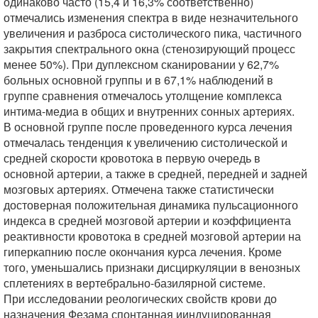
одинаково часто (15,4 и 16,3% соответственно)
отмечались изменения спектра в виде незначительного
увеличения и разброса систолического пика, частичного
закрытия спектрального окна (стенозирующий процесс
менее 50%). При дуплексном сканировании у 62,7%
больных основной группы и в 67,1% наблюдений в
группе сравнения отмечалось утолщение комплекса
интима-медиа в общих и внутренних сонных артериях.
В основной группе после проведенного курса лечения
отмечалась тенденция к увеличению систолической и
средней скорости кровотока в первую очередь в
основной артерии, а также в средней, передней и задней
мозговых артериях. Отмечена также статистически
достоверная положительная динамика пульсационного
индекса в средней мозговой артерии и коэффициента
реактивности кровотока в средней мозговой артерии на
гиперкапнию после окончания курса лечения. Кроме
того, уменьшались признаки дисциркуляции в венозных
сплетениях в вертебрально-базилярной системе.
При исследовании реологических свойств крови до
назначения Фезама спонтанная ииндуцированная