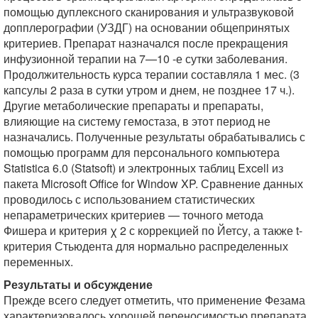
помощью дуплексного сканирования и ультразвуковой
допплерографии (УЗДГ) на основании общепринятых
критериев. Препарат назначался после прекращения
инфузионной терапии на 7—10 -е сутки заболевания.
Продолжительность курса терапии составляла 1 мес. (3
капсулы 2 раза в сутки утром и днем, не позднее 17 ч.).
Другие метаболические препараты и препараты,
влияющие на систему гемостаза, в этот период не
назначались. Полученные результаты обрабатывались с
помощью программ для персонального компьютера
Statistica 6.0 (Statsoft) и электронных таблиц Excell из
пакета Microsoft Office for Window XP. Сравнение данных
проводилось с использованием статистических
непараметрических критериев — точного метода
Фишера и критерия χ 2 с коррекцией по Йетсу, а также t-
критерия Стьюдента для нормально распределенных
переменных.
Результаты и обсуждение
Прежде всего следует отметить, что применение Фезама
характеризовалось хорошей переносимостью препарата