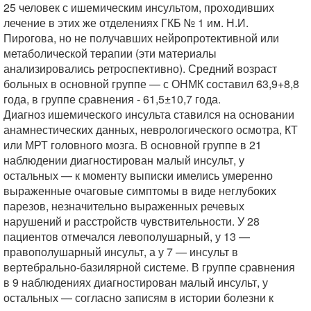
25 человек с ишемическим инсультом, проходивших
лечение в этих же отделениях ГКБ № 1 им. Н.И.
Пирогова, но не получавших нейропротективной или
метаболической терапии (эти материалы
анализировались ретроспективно). Средний возраст
больных в основной группе — с ОНМК составил 63,9+8,8
года, в группе сравнения - 61,5±10,7 года.
Диагноз ишемического инсульта ставился на основании
анамнестических данных, неврологического осмотра, КТ
или МРТ головного мозга. В основной группе в 21
наблюдении диагностирован малый инсульт, у
остальных — к моменту выписки имелись умеренно
выраженные очаговые симптомы в виде неглубоких
парезов, незначительно выраженных речевых
нарушений и расстройств чувствительности. У 28
пациентов отмечался левополушарный, у 13 —
правополушарный инсульт, а у 7 — инсульт в
вертебрально-базилярной системе. В группе сравнения
в 9 наблюдениях диагностирован малый инсульт, у
остальных — согласно записям в истории болезни к