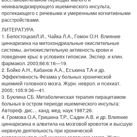
неинвалидизирующего ишемического инсульта,
протекающего с речевыми и умеренными когнитивными
расстройствами.
ЛИТЕРАТУРА
1. БелостоцкаяЛ.И., Чайка Л.А., Гомон О.Н. Влияние
циннаризина на митохондриальные окислительные
системы, антиокислительную активность крови и
поведение крыс в условиях гипоксии. Экспер. и клин.
фармакол. 2003;66:6:16—19.
2. Бойко А.Н., Кабанов А.А., Есъкина T.A и др.
Эффективность Фезама у больных хронической
ишемией головного мозга. Журн. неврол. и психиат.
2005; 105:9:36—41.
3. Буклина СБ. Метаболическая терапия пирацетамом
больных в остром периоде ишемического инсульта:
Автореф. дис.... канд. мед. наук 1987;26.
4. Громова О.А, Гришина T.P., Садин А.В. и др. Влияние
циннаризина и алвитила на мозговой кровоток и высшую
нервную деятельность при хронической