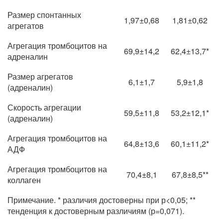
Размер спонтанных
1,97±0,68
1,81±0,62
агрегатов
Агрегация тромбоцитов на
69,9±14,2
62,4±13,7*
адреналин
Размер агрегатов
6,1±1,7
5,9±1,8
(адреналин)
Скорость агрегации
59,5±11,8
53,2±12,1*
(адреналин)
Агрегация тромбоцитов на
64,8±13,6
60,1±11,2*
АДФ
Агрегация тромбоцитов на
70,4±8,1
67,8±8,5**
коллаген
Примечание. * различия достоверны при р<0,05; **
тенденция к достоверным различиям (р=0,071).