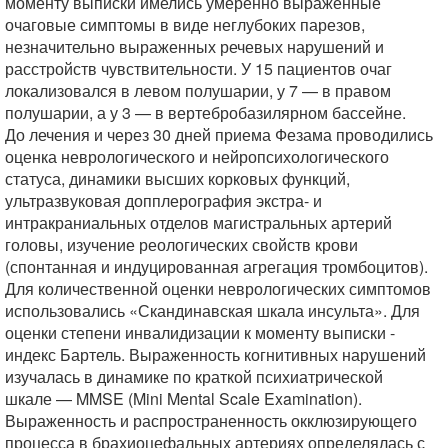
моменту выписки имелись умеренно выраженные
очаговые симптомы в виде неглубоких парезов,
незначительно выраженных речевых нарушений и
расстройств чувствительности. У 15 пациентов очаг
локализовался в левом полушарии, у 7 — в правом
полушарии, а у 3 — в вертебробазилярном бассейне.
До лечения и через 30 дней приема Фезама проводились
оценка неврологического и нейропсихологического
статуса, динамики высших корковых функций,
ультразвуковая допплерография экстра- и
интракраниальных отделов магистральных артерий
головы, изучение реологических свойств крови
(спонтанная и индуцированная агрегация тромбоцитов).
Для количественной оценки неврологических симптомов
использовались «Скандинавская шкала инсульта». Для
оценки степени инвалидизации к моменту выписки -
индекс Бартель. Выраженность когнитивных нарушений
изучалась в динамике по краткой психиатрической
шкале — MMSE (Mini Mental Scale Examination).
Выраженность и распространенность окклюзирующего
процесса в брахиоцефальных артериях определялась с