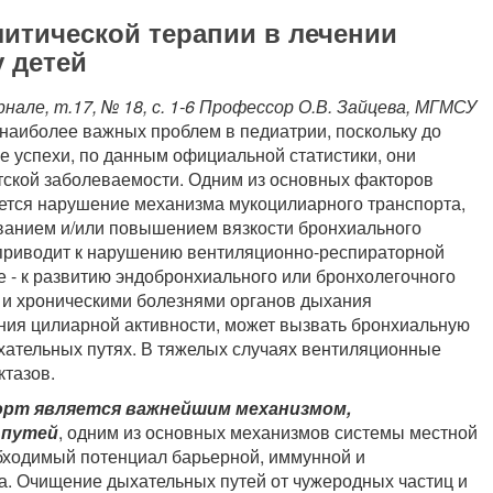
итической терапии в лечении
 детей
ле, т.17, № 18, с. 1-6
Профессор О.В. Зайцева, МГМСУ
наиболее важных проблем в педиатрии, поскольку до
е успехи, по данным официальной статистики, они
етской заболеваемости. Одним из основных факторов
ется нарушение механизма мукоцилиарного транспорта,
ованием и/или повышением вязкости бронхиального
 приводит к нарушению вентиляционно-респираторной
 - к развитию эндобронхиального или бронхолегочного
и и хроническими болезнями органов дыхания
ния цилиарной активности, может вызвать бронхиальную
хательных путях. В тяжелых случаях вентиляционные
тазов.
орт является важнейшим механизмом,
 путей
, одним из основных механизмов системы местной
бходимый потенциал барьерной, иммунной и
а. Очищение дыхательных путей от чужеродных частиц и