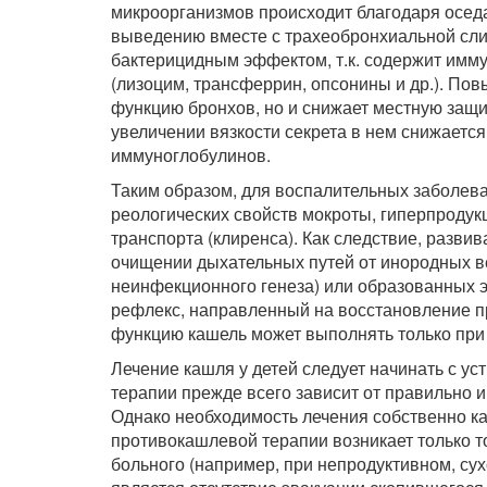
микроорганизмов происходит благодаря осед
выведению вместе с трахеобронхиальной сли
бактерицидным эффектом, т.к. содержит им
(лизоцим, трансферрин, опсонины и др.). По
функцию бронхов, но и снижает местную защи
увеличении вязкости секрета в нем снижается
иммуноглобулинов.
Таким образом, для воспалительных заболев
реологических свойств мокроты, гиперпродук
транспорта (клиренса). Как следствие, развив
очищении дыхательных путей от инородных ве
неинфекционного генеза) или образованных э
рефлекс, направленный на восстановление п
функцию кашель может выполнять только при
Лечение кашля у детей следует начинать с у
терапии прежде всего зависит от правильно 
Однако необходимость лечения собственно ка
противокашлевой терапии возникает только то
больного (например, при непродуктивном, су