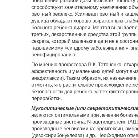
повышение разовой дозы вызывает тошноту и 
способствуют значительному увеличению объ
рвотный рефлекс. Усиливает рвотный и кашле
душица обладают хорошо выраженным слабит
больного ребенка диареи. Ментол вызывает с
третьих, лекарственные средства этой группы
секрета, который маленькие дети не в состоян
называемому «синдрому заболачивания», зн
реинфицированию.
По мнению профессора В.К. Таточенко, отха
эффективность и у маленьких детей могут выз
анафилаксии). Таким образом, их назначение,
отметить, что растительное происхождение ле
безопасности для ребенка: успех фитотерапии
переработки.
Муколитические (или секретолитически
являются оптимальными при лечении болезней
производные цистеина: N-ацетилцистеин (АЦ
производные бензиламина: бромгексин, амбро
(дезоксирибонуклеаза) и др. Необходимо отм