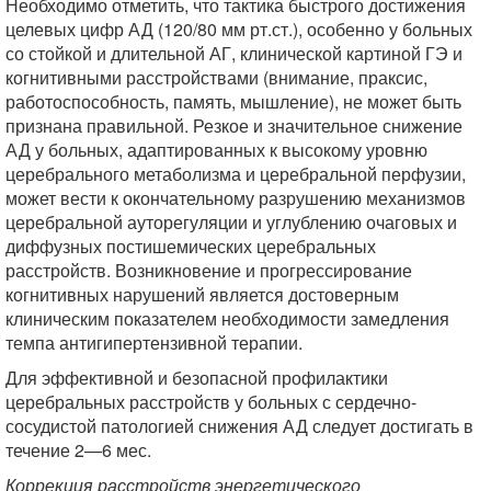
Необходимо отметить, что тактика быстрого достижения
целевых цифр АД (120/80 мм рт.ст.), особенно у больных
со стойкой и длительной АГ, клинической картиной ГЭ и
когнитивными расстройствами (внимание, праксис,
работоспособность, память, мышление), не может быть
признана правильной. Резкое и значительное снижение
АД у больных, адаптированных к высокому уровню
церебрального метаболизма и церебральной перфузии,
может вести к окончательному разрушению механизмов
церебральной ауторегуляции и углублению очаговых и
диффузных постишемических церебральных
расстройств. Возникновение и прогрессирование
когнитивных нарушений является достоверным
клиническим показателем необходимости замедления
темпа антигипертензивной терапии.
Для эффективной и безопасной профилактики
церебральных расстройств у больных с сердечно-
сосудистой патологией снижения АД следует достигать в
течение 2—6 мес.
Коррекция расстройств энергетического