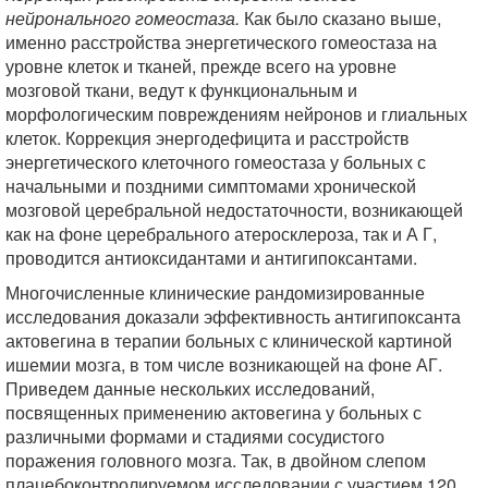
нейронального гомеостаза.
Как было сказано выше,
именно расстройства энергетического гомеостаза на
уровне клеток и тканей, прежде всего на уровне
мозговой ткани, ведут к функциональным и
морфологическим повреждениям нейронов и глиальных
клеток. Коррекция энергодефицита и расстройств
энергетического клеточного гомеостаза у больных с
начальными и поздними симптомами хронической
мозговой церебральной недостаточности, возникающей
как на фоне церебрального атеросклероза, так и А Г,
проводится антиоксидантами и антигипоксантами.
Многочисленные клинические рандомизированные
исследования доказали эффективность антигипоксанта
актовегина в терапии больных с клинической картиной
ишемии мозга, в том числе возникающей на фоне АГ.
Приведем данные нескольких исследований,
посвященных применению актовегина у больных с
различными формами и стадиями сосудистого
поражения головного мозга. Так, в двойном слепом
плацебоконтролируемом исследовании с участием 120