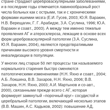
стране страдают цереброваскулярными заболеваниями,
и в последние годы отмечается лавинообразный рост
числа больных как с острыми, так и с хроническими
формами ишемии мозга (Е.И. Гусев, 2003; Ю.Я. Варакин,
Н.В. Верещагин, Г. Г. Арабидзе, З.А. Суслина, 1996; Ю.А.
Варакин и соавт., 2003). А между тем именно тяжелые
проявления АГ и атеросклероза, лежащие в основе всех
форм цереброваскулярной патологии (З.А. Суслина,
Ю.Я. Варакин, 2004), являются предотвратимыми
причинами высокого уровня смертности и
инвалидизации в популяции.
У многих лиц старше 50 лет процессы так называемого
нормального старения быстро сменяются
патологическими изменениями (Н.Н. Яхно и соавт., 2004;
А.Б. Локшина, В.В. Захаров, Н.Н. Яхно, 2006; В.В.
Захаров, Н.Н. Яхно, 2003; А.И. Мартынов и со-авт.,
2000), связанными прежде всего с АГ, которая
формирует замкнутый «порочный круг» сосудистой и
церебральной патологии, включающий несколько этапов
(В.В. Машин, А.С. Кадыков, 2002): повышение АД,