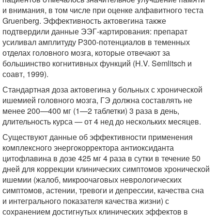
и внимания, в том числе при оценке алфавитного теста
Gruenberg. Эффективность актовегина также
подтвердили данные ЭЭГ-картирования: препарат
усиливал амплитуду Р300-потенциалов в теменных
отделах головного мозга, которые отвечают за
большинство когнитивных функций (H.V. Semlitsch и
соавт, 1999).
Стандартная доза актовегина у больных с хронической
ишемией головного мозга, ГЭ должна составлять не
менее 200—400 мг (1—2 таблетки) 3 раза в день,
длительность курса — от 4 нед до нескольких месяцев.
Существуют данные об эффективности применения
комплексного энергокорректора антиоксиданта
цитофлавина в дозе 425 мг 4 раза в сутки в течение 50
дней для коррекции клинических симптомов хронической
ишемии (жалоб, микроочаговых неврологических
симптомов, астении, тревоги и депрессии, качества сна
и интегрального показателя качества жизни) с
сохранением достигнутых клинических эффектов в