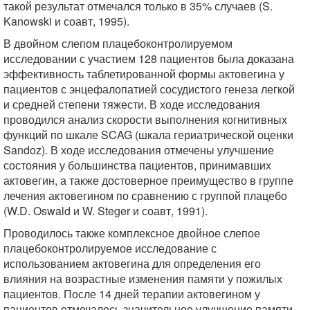
такой результат отмечался только в 35% случаев (S.
Kanowski и соавт, 1995).
В двойном слепом плацебоконтролируемом
исследовании с участием 128 пациентов была доказана
эффективность таблетированной формы актовегина у
пациентов с энцефалопатией сосудистого генеза легкой
и средней степени тяжести. В ходе исследования
проводился анализ скорости выполнения когнитивных
функций по шкале SCAG (шкала гериатрической оценки
Sandoz). В ходе исследования отмечены улучшение
состояния у большинства пациентов, принимавших
актовегин, а также достоверное преимущество в группе
лечения актовегином по сравнению с группой плацебо
(W.D. Oswald и W. Steger и соавт, 1991).
Проводилось также комплексное двойное слепое
плацебоконтролируемое исследование с
использованием актовегина для определения его
влияния на возрастные изменения памяти у пожилых
пациентов. После 14 дней терапии актовегином у
пациентов отмечалось значительное улучшение памяти