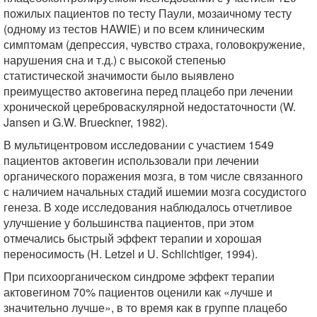
пожилых пациентов по тесту Паули, мозаичному тесту
(одному из тестов HAWIE) и по всем клиническим
симптомам (депрессия, чувство страха, головокружение,
нарушения сна и т.д.) с высокой степенью
статистической значимости было выявлено
преимущество актовегина перед плацебо при лечении
хронической цереброваскулярной недостаточности (W.
Jansen и G.W. Brueckner, 1982).
В мультицентровом исследовании с участием 1549
пациентов актовегин использовали при лечении
органического поражения мозга, в том числе связанного
с наличием начальных стадий ишемии мозга сосудистого
генеза. В ходе исследования наблюдалось отчетливое
улучшение у большинства пациентов, при этом
отмечались быстрый эффект терапии и хорошая
переносимость (H. Letzel и U. Schlichtiger, 1994).
При психоорганическом синдроме эффект терапии
актовегином 70% пациентов оценили как «лучше и
значительно лучше», в то время как в группе плацебо