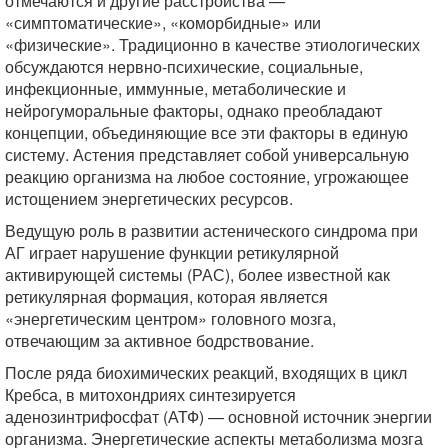
отмечаются и другие расстройства —
«симптоматические», «коморбидные» или
«физические». Традиционно в качестве этиологических
обсуждаются нервно-психические, социальные,
инфекционные, иммунные, метаболические и
нейрогуморальные факторы, однако преобладают
концепции, объединяющие все эти факторы в единую
систему. Астения представляет собой универсальную
реакцию организма на любое состояние, угрожающее
истощением энергетических ресурсов.
Ведущую роль в развитии астенического синдрома при
АГ играет нарушение функции ретикулярной
активирующей системы (РАС), более известной как
ретикулярная формация, которая является
«энергетическим центром» головного мозга,
отвечающим за активное бодрствование.
После ряда биохимических реакций, входящих в цикл
Кребса, в митохондриях синтезируется
аденозинтрифосфат (АТФ) — основной источник энергии
организма. Энергетические аспекты метаболизма мозга