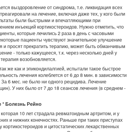
ся выздоровление от синдрома, т.е. ликвидация всех
реагировали на лечение, включая даже тех, у кого были
ультаты были быстрыми и впечатляющими при
нием инъекций кортикостероидов. Нужно отметить, что
иенты, которые лечились 2 раза в день с часовыми
некоторые пациенты чувствуют значительное улучшение
ия и просят прекратить терапию, может быть обманчивым
ние - только кажущееся, т.к. через несколько дней у
 терапия возобновляется.
ак же как и эпикондилалгией, испытали такое быстрое
льность лечения колеблется от 6 до 8 мин. в зависимости
 За 6 мес. не было ни одного рецидива. Лечение
ин). У них было от 7 до 18 сеансов лечения (в среднем -
е * Болезнь Рейно
которая 10 лет страдала ревматоидным артритом, и у
них и нижних конечностях. Раньше при таких приступах
у кортикостероидов и цитостатических лекарственных