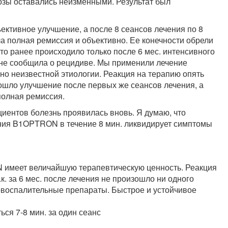
озы оставались неизменными. Результат был
ективное улучшение, а после 8 сеансов лечения по 8
ла полная ремиссия и объективно. Ее конечности обрели
что ранее происходило только после 6 мес. интенсивного
а не сообщила о рецидиве. Мы применили лечение
о неизвестной этиологии. Реакция на терапию опять
ошло улучшение после первых же сеансов лечения, а
полная ремиссия.
ациентов болезнь проявилась вновь. Я думаю, что
ния B1OPTRON в течение 8 мин. ликвидирует симптомы
 имеет величайшую терапевтическую ценность. Реакция
к. за 6 мес. после лечения не произошло ни одного
воспалительные препараты. Быстрое и устойчивое
ься 7-8 мин. за один сеанс