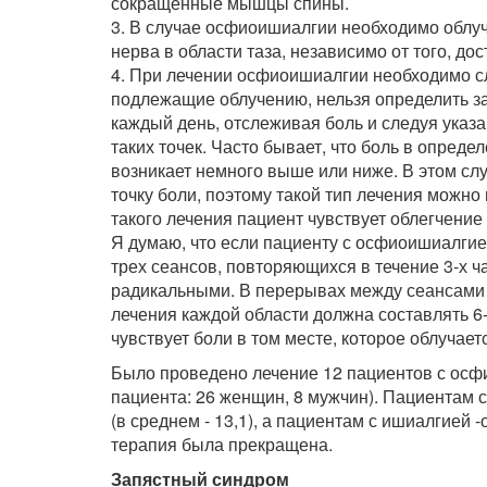
сокращенные мышцы спины.
3. В случае осфиоишиалгии необходимо облу
нерва в области таза, независимо от того, до
4. При лечении осфиоишиалгии необходимо с
подлежащие облучению, нельзя определить зар
каждый день, отслеживая боль и следуя указ
таких точек. Часто бывает, что боль в опреде
возникает немного выше или ниже. В этом с
точку боли, поэтому такой тип лечения можно
такого лечения пациент чувствует облегчени
Я думаю, что если пациенту с осфиоишиалгие
трех сеансов, повторяющихся в течение 3-х ч
радикальными. В перерывах между сеансами 
лечения каждой области должна составлять 6-7
чувствует боли в том месте, которое облуча
Было проведено лечение 12 пациентов с осфи
пациента: 26 женщин, 8 мужчин). Пациентам с
(в среднем - 13,1), а пациентам с ишиалгией -
терапия была прекращена.
Запястный синдром