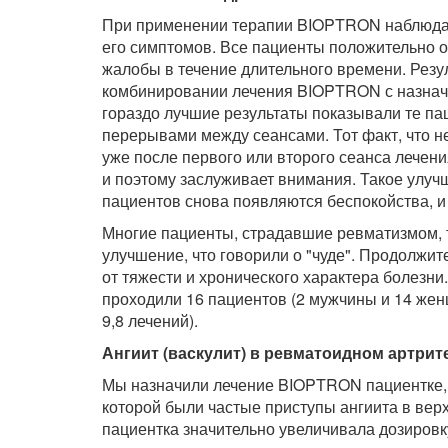
При применении терапии BIOPTRON наблюдает
его симптомов. Все пациенты положительно от
жалобы в течение длительного времени. Рез
комбинировании лечения BIOPTRON с назначе
гораздо лучшие результаты показывали те пац
перерывами между сеансами. Тот факт, что 
уже после первого или второго сеанса лечен
и поэтому заслуживает внимания. Такое улучше
пациентов снова появляются беспокойства, и
Многие пациенты, страдавшие ревматизмом, т
улучшение, что говорили о "чуде". Продолжите
от тяжести и хронического характера болезни.
проходили 16 пациентов (2 мужчины и 14 женщ
9,8 лечений).
Ангиит (васкулит) в ревматоидном артрит
Мы назначили лечение BIOPTRON пациентке, 
которой были частые приступы ангиита в верх
пациентка значительно увеличивала дозировк