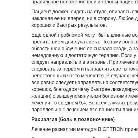
правильное положение шеи и головы пациент
Пациент должен сидеть на стуле, опираясь спи
наклоняя ее ни вперед, ни в сторону. Любое 
хороших и быстрых результатов.
Еще одной проблемой могут быть длинные во
препятствием для луча света. Поэтому волос
области шеи облучение ее сначала сзади, а з
немедленную и достаточную терапию. Если у п
следует направлять и в эти зоны. При лечен
следовать за нервом и направлять свет в точки
непостоянны и часто меняются. В случаях ше
все равно следует направлять на соответств
корешок, благодаря чему быстрее ликвидирую
женщин) с вышеупомянутыми болезнями лечил
лечения - в среднем 9,4. Во всех случаях ре
параллельно с лечением все пациенты прини
Рахиалгия (боль в позвоночнике)
Лечение рахиалгии методом BIOPTRON прино