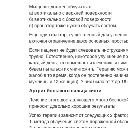
Мыщелок должен облучаться:
а) вертикально с верхней поверхности
б) вертикально с боковой поверхности
в) пронатор тоже нужно облучать светом.
Еще один фактор, существенный для успешной
включая ограничение даже основных, просты
Если пациент не будет следовать инструкция
трудно. Естественно, некоторое улучшение пр
каждый день, это помешает излечению, и симп
будем пытаться их уничтожить. Терапию можно
жалоб в то время, когда он постепенно начин
мужчины и 12 женщин). У них было от 7 до 16 
Артрит большого пальца кисти
Лечение этого доставляющего много беспок
приносит довольно хорошие результаты.
Успех терапии зависит от следующих 2 факто
1. метода облучения светом пораженной обла
2. пассивности пораженного пальца.