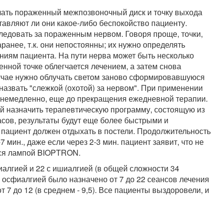
чать пораженный межпозвоночный диск и точку выхода
ставляют ли они какое-либо беспокойство пациенту.
ледовать за пораженным нервом. Говоря проще, точки,
анее, т.к. они непостоянны; их нужно определять
аниям пациента. На пути нерва может быть несколько
ленной точке облегчается лечением, а затем снова
лучае нужно облучать светом заново сформировавшуюся
 назвать "слежкой (охотой) за нервом". При применении
е немедленно, еще до прекращения ежедневной терапии.
й назначить терапевтическую программу, состоящую из
асов, результаты будут еще более быстрыми и
пациент должен отдыхать в постели. Продолжительность
 мин., даже если через 2-3 мин. пациент заявит, что не
ется лампой BIOPTRON.
алгией и 22 с ишиалгией (в общей сложности 34
 осфиалгией было назначено от 7 до 22 сеансов лечения
от 7 до 12 (в среднем - 9,5). Все пациенты выздоровели, и