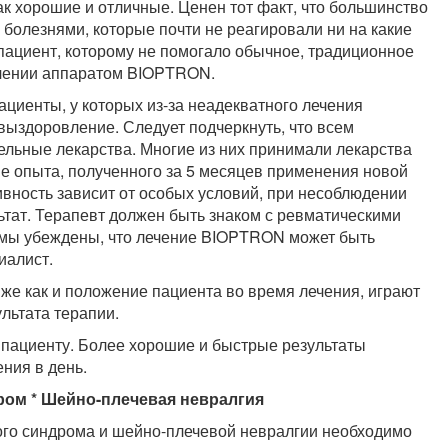
к хорошие и отличные. Ценен тот факт, что большинство
 болезнями, которые почти не реагировали ни на какие
 пациент, которому не помогало обычное, традиционное
ечении аппаратом BIOPTRON.
циенты, у которых из-за неадекватного лечения
ыздоровление. Следует подчеркнуть, что всем
льные лекарства. Многие из них принимали лекарства
е опыта, полученного за 5 месяцев применения новой
ивность зависит от особых условий, при несоблюдении
ьтат. Терапевт должен быть знаком с ревматическими
 мы убеждены, что лечение BIOPTRON может быть
иалист.
же как и положение пациента во время лечения, играют
льтата терапии.
 пациенту. Более хорошие и быстрые результаты
ния в день.
ром * Шейно-плечевая невралгия
ного синдрома и шейно-плечевой невралгии необходимо