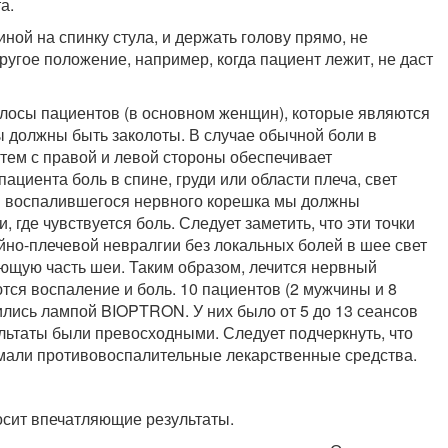
а.
ной на спинку стула, и держать голову прямо, не
другое положение, например, когда пациент лежит, не даст
лосы пациентов (в основном женщин), которые являются
ы должны быть заколоты. В случае обычной боли в
атем с правой и левой стороны обеспечивает
ациента боль в спине, груди или области плеча, свет
ии воспалившегося нервного корешка мы должны
, где чувствуется боль. Следует заметить, что эти точки
йно-плечевой невралгии без локальных болей в шее свет
ующую часть шеи. Таким образом, лечится нервный
тся воспаление и боль. 10 пациентов (2 мужчины и 8
ись лампой BIOPTRON. У них было от 5 до 13 сеансов
зультаты были превосходными. Следует подчеркнуть, что
мали противовоспалительные лекарственные средства.
сит впечатляющие результаты.