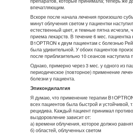
препаратов, которые принимала; теперь же д
впечатляющим.
Вскоре после начала лечения произошло субъ
минут облучения светом у пациентки наступи
естественный цвет, и темные пятна исчезли, 
приема лекарств. В течение 6 мес. пациентк
B1OPTRON к двум пациентам с болезнью Рейн
была удивительной. У обоих пациентов произ
после приблизительно 10 сеансов наступила 
Однако, примерно через 3 мес. у одного из п
периодическое (повторное) применение лече
болезни у пациента.
Эпикондилалгия
Я думаю, что применение терапии B1OPTRON
всех пациентов была быстрой и устойчивой, т.
рецидива. Каждый пациент принимал противо
выздоровление зависит от:
а) времени облучения, которое должно равнят
б) областей, облученных светом