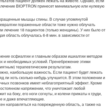
льтатов пациент должен лежать на животе. Однако, если
, лечение BIOPTRON принесет минимальную или нулевую
сокращенные мышцы спины. В случае упомянутой
невралгии пораженные области тоже нужно облучать
 лечение 18 пациентов (только женщины). У них было от
дая область облучалась 6-8 мин. в зависимости от
чение осфиалгии и главным образом ишиалгии методом
ых и необходимых условий. Пренебрежение этими
иятным) терапевтическим результатам.
ожно, наибольшую важность. Если пациент будет лежать
яд ли хоть сколько-нибудь улучшится. В этом положении и
ичных позвонков имеет неблагоприятный эффект. Кроме
 постоянном напряжении, что уничтожает любой
т на боку, его ноги согнуты, и колени прижаты к груди,
ые и даже впечатляющие.
жен направляться на поврежденную область, а также на