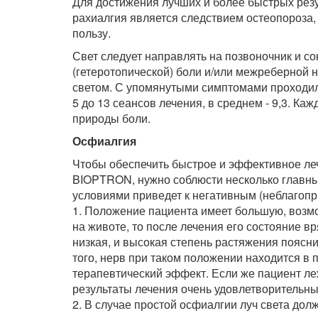
Для достижения лучших и более быстрых резу
рахиалгия является следствием остеопороза
пользу.
Свет следует направлять на позвоночник и 
(гетеротопической) боли и/или межреберной 
светом. С упомянутыми симптомами проходили
5 до 13 сеансов лечения, в среднем - 9,3. Каж
природы боли.
Осфиалгия
Чтобы обеспечить быстрое и эффективное ле
BIOPTRON, нужно соблюсти несколько главн
условиями приведет к негативным (неблагопр
1. Положение пациента имеет большую, возм
на животе, то после лечения его состояние вр
низкая, и высокая степень растяжения поясн
того, нерв при таком положении находится в
терапевтический эффект. Если же пациент лежи
результаты лечения очень удовлетворительн
2. В случае простой осфиалгии луч света дол