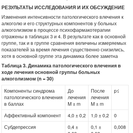
РЕЗУЛЬТАТЫ ИССЛЕДОВАНИЯ И ИХ ОБСУЖДЕНИЕ
Изменения интенсивности патологического влечения к
алкоголю и его структурных компонентов у больных
алкоголизмом в процессе психофармакотерапии
отражены в таблицах 3 и 4. В результате как в основной
группе, так и в группе сравнения величины измеряемых
показателей за время лечения существенно снизились,
хотя в основной группе эта динамика более заметна
Таблица 3. Динамика патологического влечения в
ходе лечения основной группы больных
алкоголизмом (n = 30)
Компоненты синдрома
До
После
p≤
патологического влечения
лечения
лечения
в баллах
M ± m
M ± m
Аффективный компонент
4,0 ± 0,2
1,0 ± 0,2
0
Субдепрессия
0,4 ±
0,1 ±
0,008