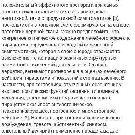
положительный эффект этого препарата при самых
разных психопатологических состояниях, как с
негативной, так и с продуктивной симптоматикой [8],
поскольку они в конечном счете формируются на основе
патологии нервной ткани. Можно предположить, что
конкретное клиническое содержание лечебного эффекта
пирацетама определяется исходной болезненной
симптоматикой, которая в свою очередь отражает то
выключение, то активацию различных структурных
элементов психической деятельности. Отсюда,
вероятно, вытекают противоречия в оценках лечебного
действия пирацетама и показаний к его назначению. В
частности, при состояниях, отмеченных ослаблением
высших психических функций (астения, гипомнезия,
деменция, угнетение или помрачение сознания),
пирацетам оказывает антиастеническое,
психотонизирующее, ноотропное и мнемотропное
действие [3]. Наоборот, при состояниях психического
возбуждения (тревога, абстинентный синдром,
алкогольный делирий) применение пирацетама дает