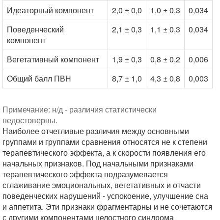
Идеаторный компонент
2,0 ± 0,0
1,0 ± 0,3
0,034
Поведенческий
2,1 ± 0,3
1,1 ± 0,3
0,034
компонент
Вегетативный компонент
1,9 ± 0,3
0,8 ± 0,2
0,006
Общий балл ПВН
8,7 ± 1,0
4,3 ± 0,8
0,003
Примечание: н/д - различия статистически
недостоверны.
Наиболее отчетливые различия между основными
группами и группами сравнения относятся не к степени
терапевтического эффекта, а к скорости появления его
начальных признаков. Под начальными признаками
терапевтического эффекта подразумевается
сглаживание эмоциональных, вегетативных и отчасти
поведенческих нарушений - успокоение, улучшение сна
и аппетита. Эти признаки фрагментарны и не сочетаются
с другими компонентами целостного синдрома