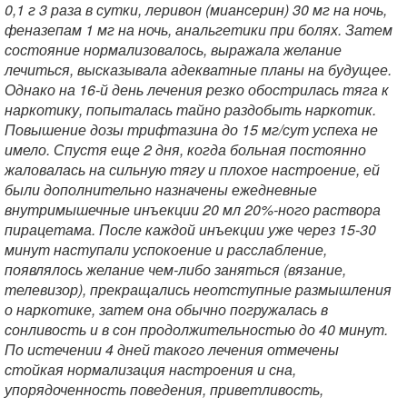
0,1 г 3 раза в сутки, леривон (миансерин) 30 мг на ночь,
феназепам 1 мг на ночь, анальгетики при болях. Затем
состояние нормализовалось, выражала желание
лечиться, высказывала адекватные планы на будущее.
Однако на 16-й день лечения резко обострилась тяга к
наркотику, попыталась тайно раздобыть наркотик.
Повышение дозы трифтазина до 15 мг/сут успеха не
имело. Спустя еще 2 дня, когда больная постоянно
жаловалась на сильную тягу и плохое настроение, ей
были дополнительно назначены ежедневные
внутримышечные инъекции 20 мл 20%-ного раствора
пирацетама. После каждой инъекции уже через 15-30
минут наступали успокоение и расслабление,
появлялось желание чем-либо заняться (вязание,
телевизор), прекращались неотступные размышления
о наркотике, затем она обычно погружалась в
сонливость и в сон продолжительностью до 40 минут.
По истечении 4 дней такого лечения отмечены
стойкая нормализация настроения и сна,
упорядоченность поведения, приветливость,