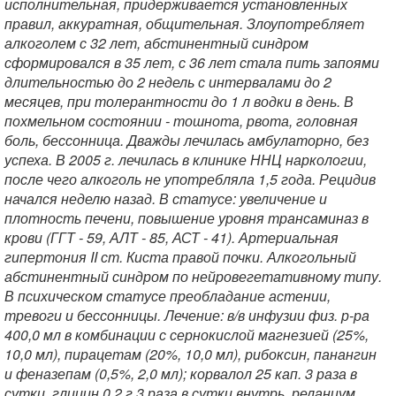
исполнительная, придерживается установленных
правил, аккуратная, общительная. Злоупотребляет
алкоголем с 32 лет, абстинентный синдром
сформировался в 35 лет, с 36 лет стала пить запоями
длительностью до 2 недель с интервалами до 2
месяцев, при толерантности до 1 л водки в день. В
похмельном состоянии - тошнота, рвота, головная
боль, бессонница. Дважды лечилась амбулаторно, без
успеха. В 2005 г. лечилась в клинике ННЦ наркологии,
после чего алкоголь не употребляла 1,5 года. Рецидив
начался неделю назад. В статусе: увеличение и
плотность печени, повышение уровня трансаминаз в
крови (ГГТ - 59, АЛТ - 85, АСТ - 41). Артериальная
гипертония II ст. Киста правой почки. Алкогольный
абстинентный синдром по нейровегетативному типу.
В психическом статусе преобладание астении,
тревоги и бессонницы. Лечение: в/в инфузии физ. р-ра
400,0 мл в комбинации с сернокислой магнезией (25%,
10,0 мл), пирацетам (20%, 10,0 мл), рибоксин, панангин
и феназепам (0,5%, 2,0 мл); корвалол 25 кап. 3 раза в
сутки, глицин 0,2 г 3 раза в сутки внутрь, реланиум