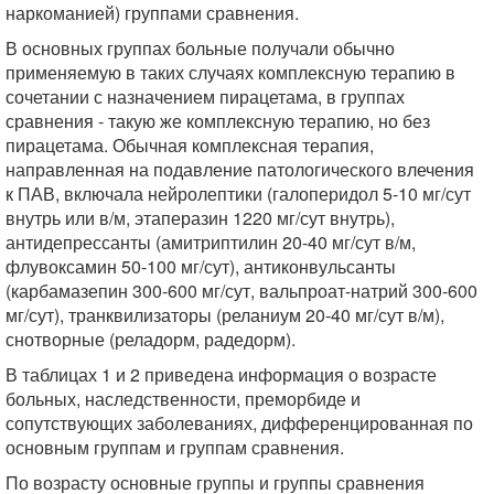
наркоманией) группами сравнения.
В основных группах больные получали обычно
применяемую в таких случаях комплексную терапию в
сочетании с назначением пирацетама, в группах
сравнения - такую же комплексную терапию, но без
пирацетама. Обычная комплексная терапия,
направленная на подавление патологического влечения
к ПАВ, включала нейролептики (галоперидол 5-10 мг/сут
внутрь или в/м, этаперазин 1220 мг/сут внутрь),
антидепрессанты (амитриптилин 20-40 мг/сут в/м,
флувоксамин 50-100 мг/сут), антиконвульсанты
(карбамазепин 300-600 мг/сут, вальпроат-натрий 300-600
мг/сут), транквилизаторы (реланиум 20-40 мг/сут в/м),
снотворные (реладорм, радедорм).
В таблицах 1 и 2 приведена информация о возрасте
больных, наследственности, преморбиде и
сопутствующих заболеваниях, дифференцированная по
основным группам и группам сравнения.
По возрасту основные группы и группы сравнения