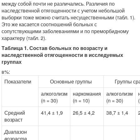
между собой почти не различались. Различия по
наследственной отягощенности с учетом небольшой
выборки тоже можно считать несущественными (табл. 1).
Это же касается соотношений больных с
сопутствующими заболеваниями и по преморбидному
характеру (табл. 2).
Таблица 1. Состав больных по возрасту и
наследственной отягощенности в исследуемых
группах
в%:
Показатели
Основные группы
Группы ср
алкоголизм
наркомания
алкоголизм
(n = 30)
(n = 10)
(n = 30)
Средний
41,4 ± 1,9
26,5 ± 4,2
38,7 ± 1,4
возраст
Диапазон
возраста