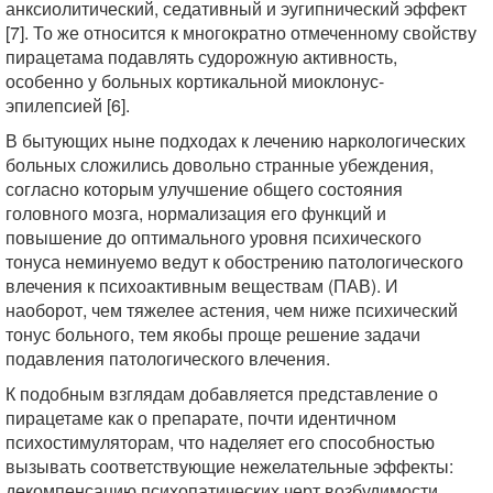
анксиолитический, седативный и эугипнический эффект
[7]. То же относится к многократно отмеченному свойству
пирацетама подавлять судорожную активность,
особенно у больных кортикальной миоклонус-
эпилепсией [6].
В бытующих ныне подходах к лечению наркологических
больных сложились довольно странные убеждения,
согласно которым улучшение общего состояния
головного мозга, нормализация его функций и
повышение до оптимального уровня психического
тонуса неминуемо ведут к обострению патологического
влечения к психоактивным веществам (ПАВ). И
наоборот, чем тяжелее астения, чем ниже психический
тонус больного, тем якобы проще решение задачи
подавления патологического влечения.
К подобным взглядам добавляется представление о
пирацетаме как о препарате, почти идентичном
психостимуляторам, что наделяет его способностью
вызывать соответствующие нежелательные эффекты:
декомпенсацию психопатических черт возбудимости,