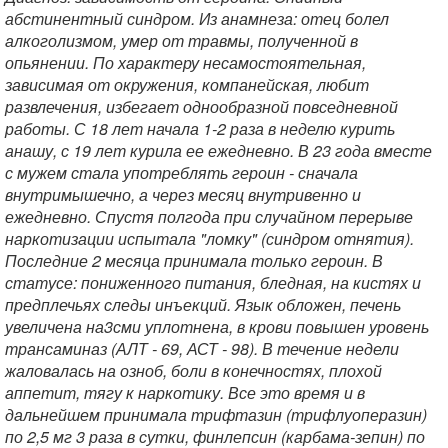
абстинентный синдром. Из анамнеза: отец болел
алкоголизмом, умер от травмы, полученной в
опьянении. По характеру несамостоятельная,
зависимая от окружения, компанейская, любит
развлечения, избегает однообразной повседневной
работы. С 18 лет начала 1-2 раза в неделю курить
анашу, с 19 лет курила ее ежедневно. В 23 года вместе
с мужем стала употреблять героин - сначала
внутримышечно, а через месяц внутривенно и
ежедневно. Спустя полгода при случайном перерыве
наркотизации испытала "ломку" (синдром отнятия).
Последние 2 месяца принимала только героин. В
статусе: пониженного питания, бледная, на кистях и
предплечьях следы инъекций. Язык обложен, печень
увеличена на3сми уплотнена, в крови повышен уровень
трансаминаз (АЛТ - 69, АСТ - 98). В течение недели
жаловалась на озноб, боли в конечностях, плохой
аппетит, тягу к наркотику. Все это время и в
дальнейшем принимала трифтазин (трифлуоперазин)
по 2,5 мг 3 раза в сутки, финлепсин (карбама-зепин) по