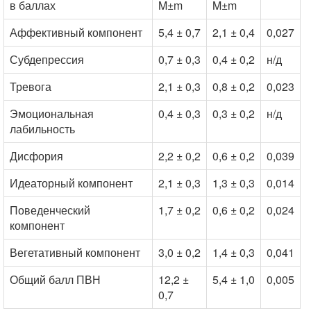
в баллах
M±m
M±m
Аффективный компонент
5,4 ± 0,7
2,1 ± 0,4
0,027
Субдепрессия
0,7 ± 0,3
0,4 ± 0,2
н/д
Тревога
2,1 ± 0,3
0,8 ± 0,2
0,023
Эмоциональная
0,4 ± 0,3
0,3 ± 0,2
н/д
лабильность
Дисфория
2,2 ± 0,2
0,6 ± 0,2
0,039
Идеаторный компонент
2,1 ± 0,3
1,3 ± 0,3
0,014
Поведенческий
1,7 ± 0,2
0,6 ± 0,2
0,024
компонент
Вегетативный компонент
3,0 ± 0,2
1,4 ± 0,3
0,041
Общий балл ПВН
12,2 ±
5,4 ± 1,0
0,005
0,7