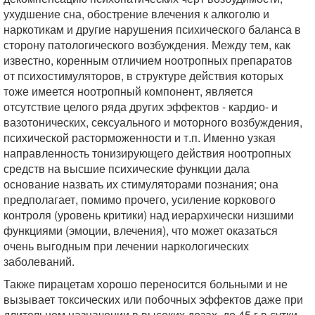
ухудшение сна, обострение влечения к алкоголю и
наркотикам и другие нарушения психического баланса в
сторону патологического возбуждения. Между тем, как
известно, коренным отличием ноотропных препаратов
от психостимуляторов, в структуре действия которых
тоже имеется ноотропный компонент, является
отсутствие целого ряда других эффектов - кардио- и
вазотонических, сексуального и моторного возбуждения,
психической расторможенности и т.п. Именно узкая
направленность тонизирующего действия ноотропных
средств на высшие психические функции дала
основание назвать их стимуляторами познания; она
предполагает, помимо прочего, усиление коркового
контроля (уровень критики) над иерархически низшими
функциями (эмоции, влечения), что может оказаться
очень выгодным при лечении наркологических
заболеваний.
Также пирацетам хорошо переносится больными и не
вызывает токсических или побочных эффектов даже при
длительном назначении в высоких дозах, до 45 г в сутки