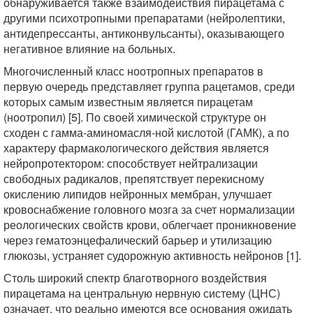
обнаруживается также взаимодействия пирацетама с
другими психотропными препаратами (нейролептики,
антидепрессанты, антиконвульсанты), оказывающего
негативное влияние на больных.
Многочисленный класс ноотропных препаратов в
первую очередь представляет группа рацетамов, среди
которых самым известным является пирацетам
(ноотропил) [5]. По своей химической структуре он
сходен с гамма-аминомасля-ной кислотой (ГАМК), а по
характеру фармакологического действия является
нейропротектором: способствует нейтрализации
свободных радикалов, препятствует перекисному
окислению липидов нейронных мембран, улучшает
кровоснабжение головного мозга за счет нормализации
реологических свойств крови, облегчает проникновение
через гематоэнцефалический барьер и утилизацию
глюкозы, устраняет судорожную активность нейронов [1].
Столь широкий спектр благотворного воздействия
пирацетама на центральную нервную систему (ЦНС)
означает, что реально имеются все основания ожидать