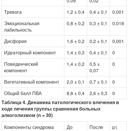
0,09
0,02
Тревога
1,2 ± 0,4
0,4 ± 0,1
0,001
Эмоциональная
0,8 ± 0,2
0,3 ± 0,1
0,018
лабильность
Дисфория
1,6 ± 0,2
0,2 ± 0,1
0,001
Идеаторный компонент
1,4 ± 0,3
0,4 ± 0,1
0
Поведенческий
1,4 ± 0,2
0,5 ±
0
компонент
0,07
Вегетативный компонент
2,0 ± 0,1
0,7 ± 0,1
0
Общий балл ПВА
8,8 ± 0,4
2,6 ± 0,3
0
Таблица 4. Динамика патологического влечения в
ходе лечения группы сравнения больных
алкоголизмом (n = 30)
Компоненты синдрома
До
После
p≤