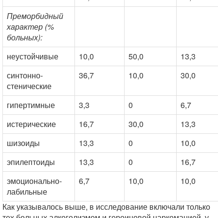
Преморбидный
характер (%
больных):
неустойчивые
10,0
50,0
13,3
синтонно-
36,7
10,0
30,0
стенические
гипертимные
3,3
0
6,7
истерические
16,7
30,0
13,3
шизоиды
13,3
0
10,0
эпилептоиды
13,3
0
16,7
эмоционально-
6,7
10,0
10,0
лабильные
Как указывалось выше, в исследование включали только
тех больных алкоголизмом и героиновой наркоманией, у