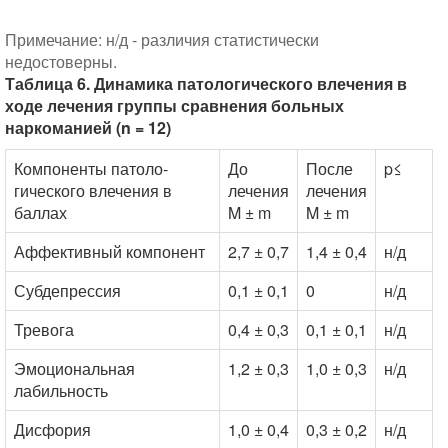
Примечание: н/д - различия статистически
недостоверны.
Таблица 6. Динамика патологического влечения в
ходе лечения группы сравнения больных
наркоманией (n = 12)
Компоненты патоло-
До
После
p≤
гического влечения в
лечения
лечения
баллах
M ± m
M ± m
Аффективный компонент
2,7 ± 0,7
1,4 ± 0,4
н/д
Субдепрессия
0,1 ± 0,1
0
н/д
Тревога
0,4 ± 0,3
0,1 ± 0,1
н/д
Эмоциональная
1,2 ± 0,3
1,0 ± 0,3
н/д
лабильность
Дисфория
1,0 ± 0,4
0,3 ± 0,2
н/д