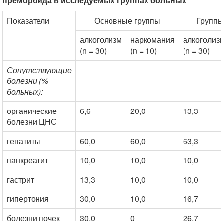
преморбида в исследуемых группах больных
Показатели
Основные группы
Групп
алкоголизм
наркомания
алкоголиз
(n = 30)
(n = 10)
(n = 30)
Сопутствующие
болезни (%
больных):
органические
6,6
20,0
13,3
болезни ЦНС
гепатиты
60,0
60,0
63,3
панкреатит
10,0
10,0
10,0
гастрит
13,3
10,0
10,0
гипертония
30,0
10,0
16,7
болезни почек
30,0
0
26,7