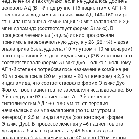
нед лечения в тех случаях, если не удавалось достичь
целевого АД (В 1-й подгруппе 118 пациентам с АГ 1-й
степени и исходным систолическим АД 140–160 мм рт.
ст. была назначена комбинация 10 мг эналаприла и 2,5
мг индапамида (соответствует форме Энзикс). В
процессе лечения 88 (74,6%) из них продолжали
принимать первоначальную дозу, а у 26 (22,1%) – доза
эналаприла была удвоена (10 мг утром + 10 мг вечером)
при сохранявшейся дозе индапамида (2,5 мг утром), что
соответствовало форме Энзикс Дуо. Только 1 больному
АГ 1-й степени потребовалось назначение комбинации
40 мг эналаприла (20 мг утром + 20 мг вечером) и 2,5 мг
индапамида, что соответствовало форме Энзикс Дуо
Форте. Трое пациентов не завершили исследование. Во
2-й подгруппе 93 пациентам с АГ 2-й степени и
систолическим АД 160–180 мм рт. ст. терапия
начиналась с 20 мг эналаприла (по 10 мг утром и
вечером) и 2,5 мг индапамида (соответствует форме
Энзикс Дуо). В процессе лечения у 46 пациентов эта
дозировка была сохранена, а у 45 больных доза
эналаприла была увеличена до 40 мг/сут (20 мг утром +