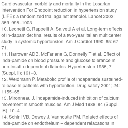
Cardiovascular morbidity and mortality in the Losartan
Intervention For Endpoint reduction in hypertension study
(LIFE): a randomized trial against atenolol. Lancet 2002;
359: 995–1003.
10. Leonetti G, Rappelli A, Salvetti A et al. Long-term effects
of in-dapamide: final results of a two-year Italian multicenter
study in systemic hypertension. Am J Cardiol 1990; 65: 67–
71.
11. Harrower ADB, McFarlane G, Donnelly T et al. Effect of
inda-pamide on blood pressure and glucose tolerance in
non-insulin-dependent diabetes. Hypertension 1985; 7
(Suppl. II): 161–3.
12. Weidmann P. Metabolic profile of indapamide sustained-
release in patients with hypertention. Drug safety 2001; 24:
1155–65.
13. Mironneau J. Indapamide-induced inhibition of calcium
movement in smooth muscles. Am J Med 1988; 84 (Suppl.
IB): 10–4.
14. Schini VB, Dewey J, Vanhoutte PM. Related effects of
inda-pamide on endothelium – dependent relaxations in