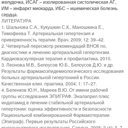
желудочка, ИСАГ – изолированная систолическая АГ,
ИМ – инфаркт миокарда, ИБС – ишемическая болезнь
сердца.
ЛИТЕРАТУРА
1. Шальнова С.А., Кукушкин С.К., Маношкина Е.,
Тимофеева Т. Артериальная гипертензия и
приверженность терапии. Врач. 2009; 12: 39–42.
2. Четвертый пересмотр рекомендаций ВНОК по,
диагностике и лечению артериальной гипертензии.
Кардиоваскулярная терапия и профилактика. 2010.
3. Леонова М.В., Белоусов Ю.Б., Белоусов Д.Ю. и др.
Результаты фармакоэпидемиологического исследования
больных артериальной гипертонией в России.
Качественная клин. практика. 2004; 1: 17–27.
4. Беленков Ю.Н., Мареев В.Ю. От имени рабочей
группы исследования ЭПИГРАФ. Эналаприл плюс
индапамид в лечении стабильной артериальной
гипертонии: оценка эффективности и безопасности
Рациональной комбинированной Фармакотерапии
(Эпиграф). Первые результаты Российского
многоцентрового исследования. Сердце. 2005; 2 (4): 3–7.