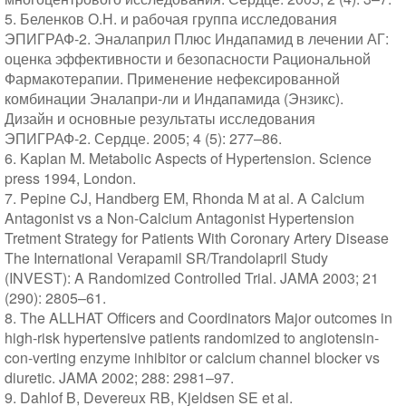
5. Беленков О.Н. и рабочая группа исследования
ЭПИГРАФ-2. Эналаприл Плюс Индапамид в лечении АГ:
оценка эффективности и безопасности Рациональной
Фармакотерапии. Применение нефексированной
комбинации Эналапри-ли и Индапамида (Энзикс).
Дизайн и основные результаты исследования
ЭПИГРАФ-2. Сердце. 2005; 4 (5): 277–86.
6. Kaplan M. Metabolic Aspects of Hypertension. Science
press 1994, London.
7. Pepine CJ, Handberg EM, Rhonda M at al. A Calcium
Antagonist vs a Non-Calcium Antagonist Hypertension
Tretment Strategy for Patients With Coronary Artery Disease
The International Verapamil SR/Trandolapril Study
(INVEST): A Randomized Controlled Trial. JAMA 2003; 21
(290): 2805–61.
8. The ALLHAT Officers and Coordinators Major outcomes in
high-risk hypertensive patients randomized to angiotensin-
con-verting enzyme inhibitor or calcium channel blocker vs
diuretic. JAMA 2002; 288: 2981–97.
9. Dahlof B, Devereux RB, Kjeldsen SE et al.