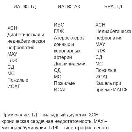
ИАПФ+ТД
ИАПФ+АК
БРА+ТД
ИБС
ХСН
ХСН
ГЛЖ
Недиабетическа
Диабетическая и
Атеросклероз
нефропатия
недиабетическая
сонных и
МАУ
нефропатия
коронарных
ГЛЖ
МАУ
артерий
СД
ГЛЖ
Дислипидемия
МС
СД
СД
Пожилые
МС
МС
ИСАГ
Пожилые
Пожилые
Кашель при
ИСАГ
ИСАГ
приеме ИАПФ
Примечание. ТД – тиазидный диуретик, ХСН –
хроническая сердечная недостаточность, МАУ –
микроальбуминурия, ГЛЖ – гипертрофия левого