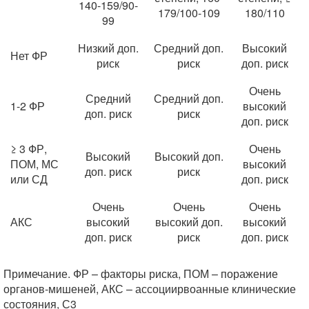
140-159/90-
179/100-109
180/110
99
Низкий доп.
Средний доп.
Высокий
Нет ФР
риск
риск
доп. риск
Очень
Средний
Средний доп.
1-2 ФР
высокий
доп. риск
риск
доп. риск
≥ 3 ФР,
Очень
Высокий
Высокий доп.
ПОМ, МС
высокий
доп. риск
риск
или СД
доп. риск
Очень
Очень
Очень
АКС
высокий
высокий доп.
высокий
доп. риск
риск
доп. риск
Примечание. ФР – факторы риска, ПОМ – поражение
органов-мишеней, АКС – ассоциирвоанные клинические
состояния, С3