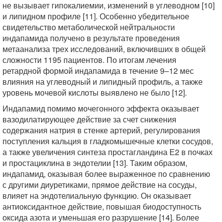
не вызывает гипокалиемии, изменений в углеводном [10]
и липидном профиле [11]. Особенно убедительное
свидетельство метаболической нейтральности
индапамида получено в результате проведения
метаанализа трех исследований, включивших в общей
сложности 1195 пациентов. По итогам лечения
ретардной формой индапамида в течение 9–12 мес
влияния на углеводный и липидный профиль, а также
уровень мочевой кислоты выявлено не было [12].
Индапамид помимо мочегонного эффекта оказывает
вазодилатирующее действие за счет снижения
содержания натрия в стенке артерий, регулирования
поступления кальция в гладкомышечные клетки сосудов,
а также увеличения синтеза простагландина Е2 в почках
и простациклина в эндотелии [13]. Таким образом,
индапамид, оказывая более выраженное по сравнению
с другими диуретиками, прямое действие на сосуды,
влияет на эндотелиальную функцию. Он оказывает
антиоксидантное действие, повышая биодоступность
оксида азота и уменьшая его разрушение [14]. Более