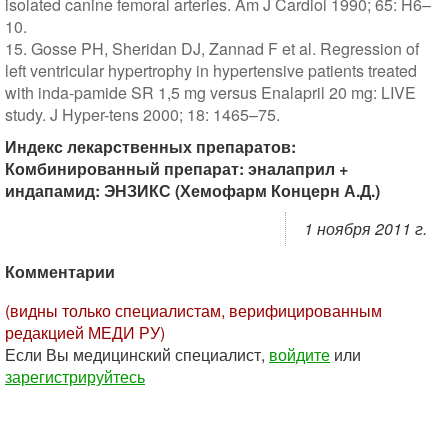
isolated canine femoral arteries. Am J Cardiol 1990; 65: H6–
10.
15. Gosse PH, Sheridan DJ, Zannad F et al. Regression of
left ventricular hypertrophy in hypertensive patients treated
with inda-pamide SR 1,5 mg versus Enalapril 20 mg: LIVE
study. J Hyper-tens 2000; 18: 1465–75.
Индекс лекарственных препаратов:
Комбинированный препарат: эналаприл +
индапамид: ЭНЗИКС (Хемофарм Концерн А.Д.)
1 ноября 2011 г.
Комментарии
(видны только специалистам, верифицированным
редакцией МЕДИ РУ)
Если Вы медицинский специалист,
войдите
или
зарегистрируйтесь