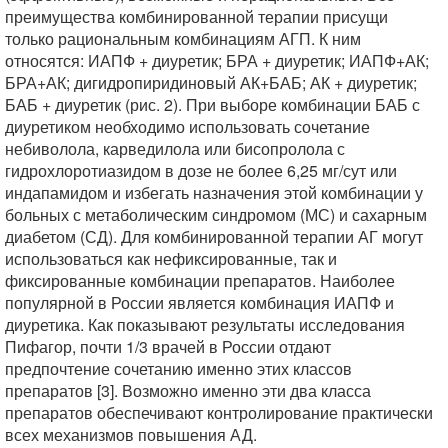
преимущества комбинированной терапии присущи
только рациональным комбинациям АГП. К ним
относятся: ИАПФ + диуретик; БРА + диуретик; ИАПФ+АК;
БРА+АК; дигидропиридиновый АК+БАБ; АК + диуретик;
БАБ + диуретик (рис. 2). При выборе комбинации БАБ с
диуретиком необходимо использовать сочетание
небиволола, карведилола или бисопролола с
гидрохлоротиазидом в дозе не более 6,25 мг/сут или
индапамидом и избегать назначения этой комбинации у
больных с метаболическим синдромом (МС) и сахарным
диабетом (СД). Для комбинированной терапии АГ могут
использоваться как нефиксированные, так и
фиксированные комбинации препаратов. Наиболее
популярной в России является комбинация ИАПФ и
диуретика. Как показывают результаты исследования
Пифагор, почти 1/3 врачей в России отдают
предпочтение сочетанию именно этих классов
препаратов [3]. Возможно именно эти два класса
препаратов обеспечивают контролирование практически
всех механизмов повышения АД.