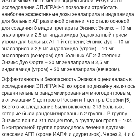
ИАПФ может быть менее эффективной. Результаты
исследования ЭПИГРАФ-1 позволили отработать
наиболее эффективные дозы эналаприла и индапамида
для больных АГ различной степени, что стало основой
для создания 3 видов препарата Энзикс: Энзикс – 10 мг
эналаприла и 2,5 мг индапамида (однократный прием
утром) для больных АГ 1-й степени; Энзикс Дуо – 10 мг
эналаприла и 2,5 мг индапамида (утром) + 10 мг
эналаприла (вечером) для больных АГ 2-й степени;
Энзикс Дуо Форте – 20 мг эналаприла и 2,5 мг
индапамида (утром) + 20 мг эналаприла (вечером).
Эффективность и безопасность Энзикса оценивалась в
исследовании ЭПИГРАФ-2, которое по дизайну являлось
сравнительным рандомизированным многоцентровым,
включавшим 9 центров в России и 1 центр в Сербии [5].
Всего в исследование были включены 313 больных,
которые были рандомизированы в 2 группы. В группу
Энзикса вошли 211 пациентов, в группу контроля – 102.
В контрольной группе проводилось лечение другими
классами АГП (кроме ИАПФ и диуретиков). Через 2, 4 и 6