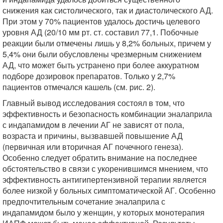
снижения как систолического, так и диастолического АД.
При этом у 70% пациентов удалось достичь целевого
уровня АД (20/10 мм рт. ст. составил 77,1. Побочные
реакции были отмечены лишь у 8,2% больных, причем у
5,4% они были обусловлены чрезмерным снижением
АД, что может быть устранено при более аккуратном
подборе дозировок препаратов. Только у 2,7%
пациентов отмечался кашель (см. рис. 2).
Главный вывод исследования состоял в том, что
эффективность и безопасность комбинации эналаприла
с индапамидом в лечении АГ не зависят от пола,
возраста и причины, вызвавшей повышение АД
(первичная или вторичная АГ почечного генеза).
Особенно следует обратить внимание на последнее
обстоятельство в связи с укоренившимся мнением, что
эффективность антигипертензивной терапии является
более низкой у больных симптоматической АГ. Особенно
предпочтительным сочетание эналаприла с
индапамидом было у женщин, у которых монотерапия