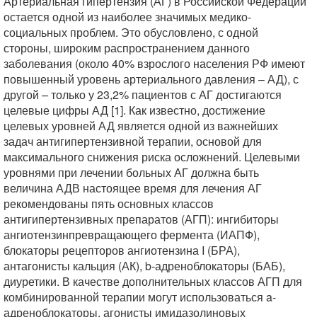
Артериальная гипертензия (АГ) в Российской Федерации
остается одной из наиболее значимых медико-
социальных проблем. Это обусловлено, с одной
стороны, широким распространением данного
заболевания (около 40% взрослого населения РФ имеют
повышенный уровень артериального давления – АД), с
другой – только у 23,2% пациентов с АГ достигаются
целевые цифры АД [1]. Как известно, достижение
целевых уровней АД является одной из важнейших
задач антигипертензивной терапии, основой для
максимального снижения риска осложнений. Целевыми
уровнями при лечении больных АГ должна быть
величина АДВ настоящее время для лечения АГ
рекомендованы пять основных классов
антигипертензивных препаратов (АГП): ингибиторы
ангиотензинпревращающего фермента (ИАПФ),
блокаторы рецепторов ангиотензина I (БРА),
антагонисты кальция (АК), b-адреноблокаторы (БАБ),
диуретики. В качестве дополнительных классов АГП для
комбинированной терапии могут использоваться a-
адреноблокаторы, агонисты имидазолиновых