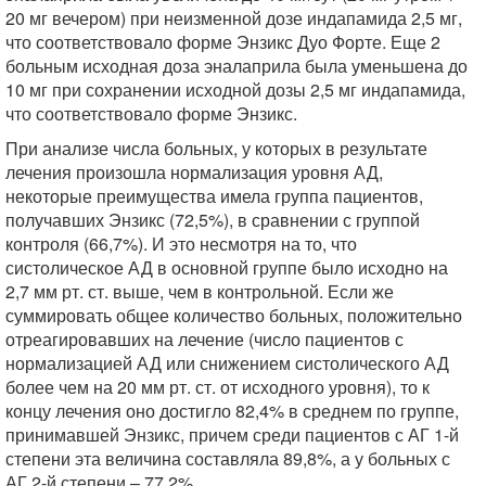
20 мг вечером) при неизменной дозе индапамида 2,5 мг,
что соответствовало форме Энзикс Дуо Форте. Еще 2
больным исходная доза эналаприла была уменьшена до
10 мг при сохранении исходной дозы 2,5 мг индапамида,
что соответствовало форме Энзикс.
При анализе числа больных, у которых в результате
лечения произошла нормализация уровня АД,
некоторые преимущества имела группа пациентов,
получавших Энзикс (72,5%), в сравнении с группой
контроля (66,7%). И это несмотря на то, что
систолическое АД в основной группе было исходно на
2,7 мм рт. ст. выше, чем в контрольной. Если же
суммировать общее количество больных, положительно
отреагировавших на лечение (число пациентов с
нормализацией АД или снижением систолического АД
более чем на 20 мм рт. ст. от исходного уровня), то к
концу лечения оно достигло 82,4% в среднем по группе,
принимавшей Энзикс, причем среди пациентов с АГ 1-й
степени эта величина составляла 89,8%, а у больных с
АГ 2-й степени – 77,2%.