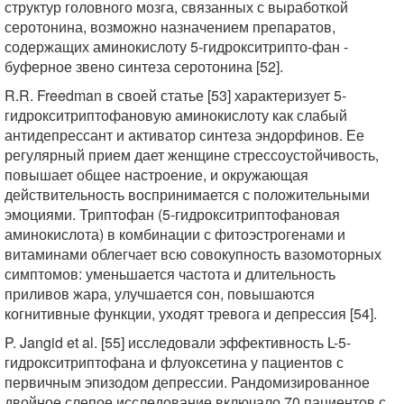
структур головного мозга, связанных с выработкой
серотонина, возможно назначением препаратов,
содержащих аминокислоту 5-гидрокситрипто-фан -
буферное звено синтеза серотонина [52].
R.R. Freedman в своей статье [53] характеризует 5-
гидрокситриптофановую аминокислоту как слабый
антидепрессант и активатор синтеза эндорфинов. Ее
регулярный прием дает женщине стрессоустойчивость,
повышает общее настроение, и окружающая
действительность воспринимается с положительными
эмоциями. Триптофан (5-гидрокситриптофановая
аминокислота) в комбинации с фитоэстрогенами и
витаминами облегчает всю совокупность вазомоторных
симптомов: уменьшается частота и длительность
приливов жара, улучшается сон, повышаются
когнитивные функции, уходят тревога и депрессия [54].
P. Jangid et al. [55] исследовали эффективность L-5-
гидрокситриптофана и флуоксетина у пациентов с
первичным эпизодом депрессии. Рандомизированное
двойное слепое исследование включало 70 пациентов с