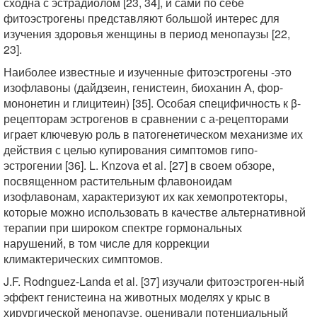
сходна с эстрадиолом [23, 34], и сами по себе
фитоэстрогены представляют большой интерес для
изучения здоровья женщины в период менопаузы [22,
23].
Наиболее известные и изученные фитоэстрогены -это
изофлавоны (дайдзеин, генистеин, биоханин А, фор-
мононетин и глицитеин) [35]. Особая специфичность к β-
рецепторам эстрогенов в сравнении с а-рецепторами
играет ключевую роль в патогенетическом механизме их
действия с целью купирования симптомов гипо-
эстрогении [36]. L. Knzova et al. [27] в своем обзоре,
посвященном растительным флавоноидам
изофлавонам, характеризуют их как хемопротекторы,
которые можно использовать в качестве альтернативной
терапии при широком спектре гормональных
нарушений, в том числе для коррекции
климактерических симптомов.
J.F. Rodnguez-Landa et al. [37] изучали фитоэстроген-ный
эффект генистеина на животных моделях у крыс в
хирургической менопаузе, оценивали потенциальный