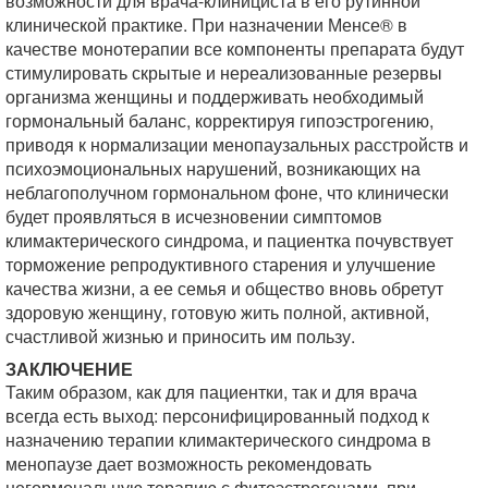
возможности для врача-клинициста в его рутинной
клинической практике. При назначении Менсе® в
качестве монотерапии все компоненты препарата будут
стимулировать скрытые и нереализованные резервы
организма женщины и поддерживать необходимый
гормональный баланс, корректируя гипоэстрогению,
приводя к нормализации менопаузальных расстройств и
психоэмоциональных нарушений, возникающих на
неблагополучном гормональном фоне, что клинически
будет проявляться в исчезновении симптомов
климактерического синдрома, и пациентка почувствует
торможение репродуктивного старения и улучшение
качества жизни, а ее семья и общество вновь обретут
здоровую женщину, готовую жить полной, активной,
счастливой жизнью и приносить им пользу.
ЗАКЛЮЧЕНИЕ
Таким образом, как для пациентки, так и для врача
всегда есть выход: персонифицированный подход к
назначению терапии климактерического синдрома в
менопаузе дает возможность рекомендовать
негормональную терапию с фитоэстрогенами, при