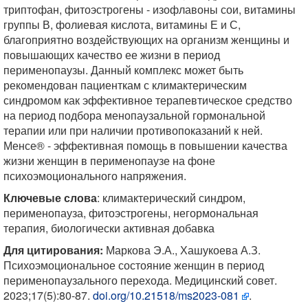
триптофан, фитоэстрогены - изофлавоны сои, витамины
группы В, фолиевая кислота, витамины Е и С,
благоприятно воздействующих на организм женщины и
повышающих качество ее жизни в период
перименопаузы. Данный комплекс может быть
рекомендован пациенткам с климактерическим
синдромом как эффективное терапевтическое средство
на период подбора менопаузальной гормональной
терапии или при наличии противопоказаний к ней.
Менсе® - эффективная помощь в повышении качества
жизни женщин в перименопаузе на фоне
психоэмоционального напряжения.
Ключевые слова
: климактерический синдром,
перименопауза, фитоэстрогены, негормональная
терапия, биологически активная добавка
Для цитирования:
Маркова Э.А., Хашукоева А.З.
Психоэмоциональное состояние женщин в период
перименопаузального перехода. Медицинский совет.
2023;17(5):80-87.
doi.org/10.21518/ms2023-081
.