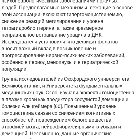
психоневрологическими заболеваниями пожилых
людей. Предполагаемые механизмы, лежащие в основе
этой ассоциации, включают гипергомоцистеинемию,
снижение реакций метилирования и уровня
тетрагидробиоптерина, а также чрезмерное
неправильное встраивание урацила в ДНК.
Исследователи установили, что дефицит фолатов
вносит важный вклад в возникновение и
прогрессирование нервно-психических заболеваний,
особенно в период менопаузы и в гериатрической
популяции.
Группа исследователей из Оксфордского университета,
Великобритания, и Университета фундаментальных
медицинских наук, Осло, изучали эффекты гомоцистеина
в плазме крови как предиктора сосудистой деменции и
болезни Альцгеймера [60]. Повышенный уровень
гомоцистеина связан со снижением когнитивных
способностей, повреждением белого вещества,
атрофией мозга, нейрофибриллярными клубками и
деменцией. Несомненно, данные органические