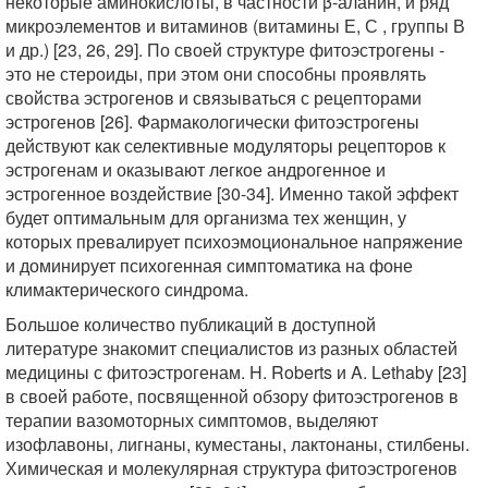
некоторые аминокислоты, в частности β-аланин, и ряд
микроэлементов и витаминов (витамины Е, С , группы В
и др.) [23, 26, 29]. По своей структуре фитоэстрогены -
это не стероиды, при этом они способны проявлять
свойства эстрогенов и связываться с рецепторами
эстрогенов [26]. Фармакологически фитоэстрогены
действуют как селективные модуляторы рецепторов к
эстрогенам и оказывают легкое андрогенное и
эстрогенное воздействие [30-34]. Именно такой эффект
будет оптимальным для организма тех женщин, у
которых превалирует психоэмоциональное напряжение
и доминирует психогенная симптоматика на фоне
климактерического синдрома.
Большое количество публикаций в доступной
литературе знакомит специалистов из разных областей
медицины с фитоэстрогенам. H. Roberts и A. Lethaby [23]
в своей работе, посвященной обзору фитоэстрогенов в
терапии вазомоторных симптомов, выделяют
изофлавоны, лигнаны, куместаны, лактонаны, стилбены.
Химическая и молекулярная структура фитоэстрогенов