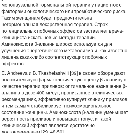
менопаузальной гормональной терапии у пациенток с
факторами онкологического или тромботического риска.
Таким женщинам будет предпочтительна
негормональная лекарственная терапия. Страх
потенциальных побочных эффектов заставляет врача-
клинициста искать новые методы терапии.
Аминокислота β-аланин широко используется для
улучшения энергетического метаболизма и, как известно,
лишена каких-либо соответствующих побочных
эффектов.
E. Andreeva и B. Tkeshelashvili [39] в своем обзоре дают
положительную фармакологическую оценку β-аланину в
качестве терапии приливов: оптимальное назначение β-
аланина в дозе 400 мг/сут, прописанное в клинических
рекомендациях, эффективно купирует клинику приливов
и тем самым стабилизирует психоэмоциональное
состояние женщины. Аминокислота β-аланин уменьшает
вероятность приливов и повышает тонус, и такой
клинический эффект является достаточно
долговременным [29, 48-50].