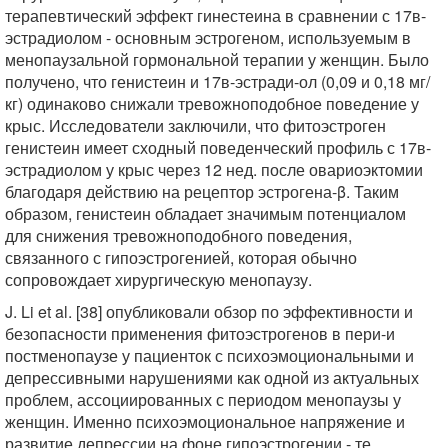
терапевтический эффект гинестеина в сравнении с 17в-
эстрадиолом - основным эстрогеном, используемым в
менопаузальной гормональной терапии у женщин. Было
получено, что генистеин и 17в-эстради-ол (0,09 и 0,18 мг/
кг) одинаково снижали тревожноподобное поведение у
крыс. Исследователи заключили, что фитоэстроген
генистеин имеет сходный поведенческий профиль с 17в-
эстрадиолом у крыс через 12 нед. после овариоэктомии
благодаря действию на рецептор эстрогена-β. Таким
образом, генистеин обладает значимым потенциалом
для снижения тревожноподобного поведения,
связанного с гипоэстрогенией, которая обычно
сопровождает хирургическую менопаузу.
J. Li et al. [38] опубликовали обзор по эффективности и
безопасности применения фитоэстрогенов в пери-и
постменопаузе у пациенток с психоэмоциональными и
депрессивными нарушениями как одной из актуальных
проблем, ассоциированных с периодом менопаузы у
женщин. Именно психоэмоциональное напряжение и
развитие депрессии на фоне гипоэстрогении - те