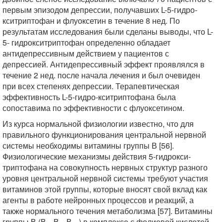
первым эпизодом депрессии, получавших L-5-гидро-
кситриптофан и флуоксетин в течение 8 нед. По
результатам исследования были сделаны выводы, что L-
5- гидрокситриптофан определенно обладает
антидепрессивным действием у пациентов с
депрессией. Антидепрессивный эффект проявлялся в
течение 2 нед. после начала лечения и был очевиден
при всех степенях депрессии. Терапевтическая
эффективность L-5-гидро-кситриптофана была
сопоставима по эффективности с флуоксетином.
Из курса нормальной физиологии известно, что для
правильного функционирования центральной нервной
системы необходимы витамины группы В [56].
Физиологические механизмы действия 5-гидрокси-
триптофана на совокупность нервных структур разного
уровня центральной нервной системы требуют участия
витаминов этой группы, которые вносят свой вклад как
агенты в работе нейронных процессов и реакций, а
также нормального течения метаболизма [57]. Витамины
группы В (В
, В
, В
) в комплексе с фолиевой кислотой