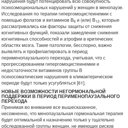
нарушения будут потенцировать всю совокупность
психоэмоциональных нарушений у женщин в менопаузе.
Исследования по терапии гипергомоцистеинемии с
помощью фолатов и витаминов B
и (или) B
, которые
6
12
рассматривались как факторы защиты от снижения
когнитивных функций, показали замедление снижения
когнитивных способностей и атрофии в критических
областях мозга. Такие патологии, бесспорно, важно
выявлять и профилактировать в период
перименопаузального перехода, учитывая, что с
прогрессированием гипергомоцистеинемии и
недостаточности витаминов группы В
психосоматические нарушения в климактерическом
периоде будут только усугубляться [61].
НОВЫЕ ВОЗМОЖНОСТИ НЕГОРМОНАЛЬНОЙ
ПОДДЕРЖКИ В ПЕРИОД ПЕРИМЕНОПАУЗАЛЬНОГО
ПЕРЕХОДА
Принимая во внимание все вышесказанное,
несомненно, что менопаузальная гормональная терапия
будет оптимальной к назначению только у тщательно
обследованной группы женщин, не имеющих рисков