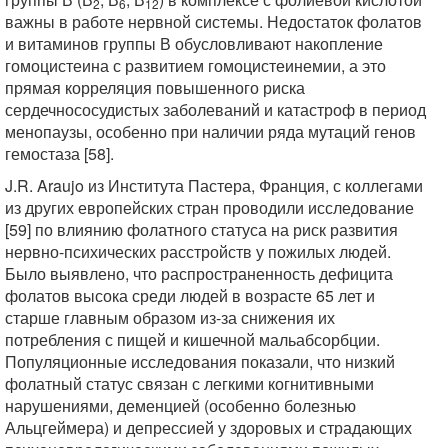
2
6
12
важны в работе нервной системы. Недостаток фолатов
и витаминов группы В обусловливают накопление
гомоцистеина с развитием гомоцистеинемии, а это
прямая корреляция повышенного риска
сердечнососудистых заболеваний и катастроф в период
менопаузы, особенно при наличии ряда мутаций генов
гемостаза [58].
J.R. Araujo из Института Пастера, Франция, с коллегами
из других европейских стран проводили исследование
[59] по влиянию фолатного статуса на риск развития
нервно-психических расстройств у пожилых людей.
Было выявлено, что распространенность дефицита
фолатов высока среди людей в возрасте 65 лет и
старше главным образом из-за снижения их
потребления с пищей и кишечной мальабсорбции.
Популяционные исследования показали, что низкий
фолатный статус связан с легкими когнитивными
нарушениями, деменцией (особенно болезнью
Альцгеймера) и депрессией у здоровых и страдающих