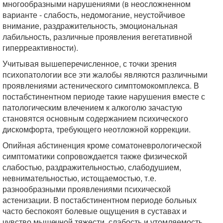
многообразными нарушениями (в неосложненном
варианте - слабость, недомогание, неустойчивое
внимание, раздражительность, эмоциональная
лабильность, различные проявления вегетативной
гиперреактивности).
Учитывая вышеперечисленное, с точки зрения
психопатологии все эти жалобы являются различными
проявлениями астенического симптомокомплекса. В
постабстинентном периоде такие нарушения вместе с
патологическим влечением к алкоголю зачастую
становятся основным содержанием психического
дискомфорта, требующего неотложной коррекции.
Опийная абстиненция кроме соматоневрологической
симптоматики сопровождается также физической
слабостью, раздражительностью, слабодушием,
невнимательностью, истощаемостью, т.е.
разнообразными проявлениями психической
астенизации. В постабстинентном периоде больных
часто беспокоят болевые ощущения в суставах и
чувство мышечной тяжести, слабость и утомляемость.