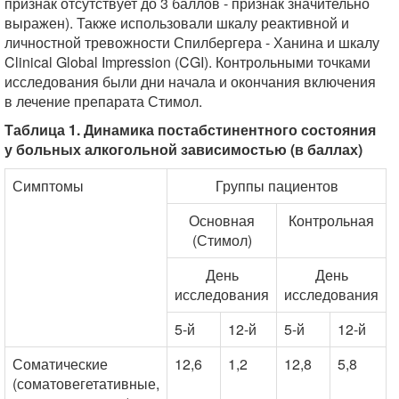
признак отсутствует до 3 баллов - признак значительно
выражен). Также использовали шкалу реактивной и
личностной тревожности Спилбергера - Ханина и шкалу
Clinical Global Impression (CGI). Контрольными точками
исследования были дни начала и окончания включения
в лечение препарата Стимол.
Таблица 1. Динамика постабстинентного состояния
у больных алкогольной зависимостью (в баллах)
Симптомы
Группы пациентов
Основная
Контрольная
(Стимол)
День
День
исследования
исследования
5-й
12-й
5-й
12-й
Соматические
12,6
1,2
12,8
5,8
(соматовегетативные,