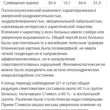
Суммарная оценка
33,4
13,1
34,4
21,0
Патопсихологический компонент характеризовался
умеренной раздражительностью,
неудовлетворенностью, эмоциональной лабильностью,
навязчивым интересом к наркотической тематике.
Влечение к наркотику у всех больных имело слабую или
умеренную выраженность. Общей чертой всех больных
была чувствительность к малейшим телесным травмам.
Клиническая картина была полиморфной, не имела
четкой тенденции ни в направлении
аффективноволевых, ни в направлении
соматовегетативных нарушений. Феноменологически ее
можно было определить как астено-ипохондрическое
неврозоподобное состояние.
К концу периода наблюдения (21-е сутки) общая
редукция симптоматики составила около 40 % в группе
больных, получавших Стимол, и 60 % - в контрольной
группе. Различия были статистически недостоверными.
Прием Стимола оказал весьма умеренное влияние на
патопсихологическую составляющую синдрома