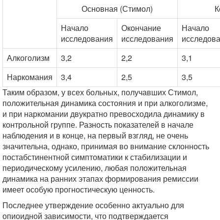
Основная (Стимол)
К
Начало
Окончание
Начало
исследования
исследования
исследов
Алкоголизм
3,2
2,2
3,1
Наркомания
3,4
2,5
3,5
Таким образом, у всех больных, получавших Стимол,
положительная динамика состояния и при алкоголизме,
и при наркомании двукратно превосходила динамику в
контрольной группе. Разность показателей в начале
наблюдения и в конце, на первый взгляд, не очень
значительна, однако, принимая во внимание склонность
постабстинентной симптоматики к стабилизации и
периодическому усилению, любая положительная
динамика на ранних этапах формирования ремиссии
имеет особую прогностическую ценность.
Последнее утверждение особенно актуально для
опиоидной зависимости, что подтверждается