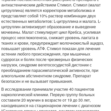
антиастеническим действием Стимол. Стимол (малат
цитруллина) является корректором метаболизма и
представляет собой 10% раствор комбинации двух
естественных метаболитов: L-цитруллина и малата. L-
цитруллин активизирует образование и выведение
мочевины. Малат стимулирует цикл Кребса, усиливая
процесс неоглюкогенеза, снижает уровень лактата в
тканях и крови, предупреждает молочнокислый ацидоз,
повышает уровень АТФ. Стимол показан для лечения
астении любого происхождения, при мышечных
судорогах и болях после чрезмерных физических
нагрузок, синдроме вегетососудистой дистонии с
преобладанием парасимпатической активности, при
алкогольном абстинентном синдроме. Препарат
безопасен и не вызывает привыкания.
В исследовании принимали участие 40 пациентов
наркологической клиники. Первую группу больных
составили 20 мужчин в возрасте от 19 до 30 лет,
находившихся на стационарном лечении с диагнозом
"Состояние отмены опиоидов, синдром зависимости