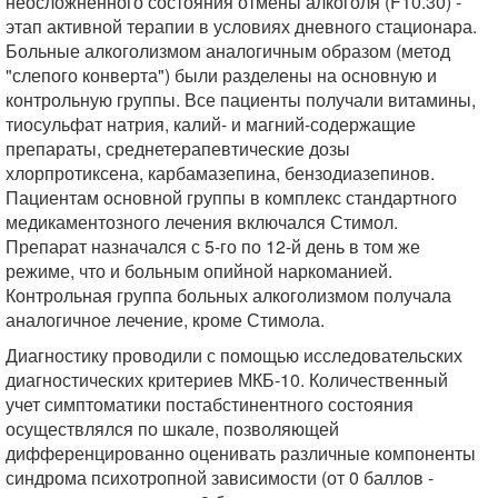
неосложненного состояния отмены алкоголя (F10.30) -
этап активной терапии в условиях дневного стационара.
Больные алкоголизмом аналогичным образом (метод
"слепого конверта") были разделены на основную и
контрольную группы. Все пациенты получали витамины,
тиосульфат натрия, калий- и магний-содержащие
препараты, среднетерапевтические дозы
хлорпротиксена, карбамазепина, бензодиазепинов.
Пациентам основной группы в комплекс стандартного
медикаментозного лечения включался Стимол.
Препарат назначался с 5-го по 12-й день в том же
режиме, что и больным опийной наркоманией.
Контрольная группа больных алкоголизмом получала
аналогичное лечение, кроме Стимола.
Диагностику проводили с помощью исследовательских
диагностических критериев МКБ-10. Количественный
учет симптоматики постабстинентного состояния
осуществлялся по шкале, позволяющей
дифференцированно оценивать различные компоненты
синдрома психотропной зависимости (от 0 баллов -