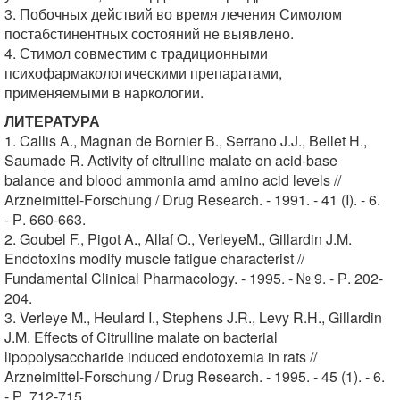
3. Побочных действий во время лечения Симолом
постабстинентных состояний не выявлено.
4. Стимол совместим с традиционными
психофармакологическими препаратами,
применяемыми в наркологии.
ЛИТЕРАТУРА
1. Callis A., Magnan de Bornier В., Serrano J.J., Bellet H.,
Saumade R. Activity of citrulline malate on acid-base
balance and blood ammonia amd amino acid levels //
Arzneimittel-Forschung / Drug Research. - 1991. - 41 (I). - 6.
- Р. 660-663.
2. Goubel F., Pigot A., Allaf O., VerleyeM., Gillardin J.M.
Endotoxins modify muscle fatigue characterist //
Fundamental Clinical Pharmacology. - 1995. - № 9. - Р. 202-
204.
3. Verleye M., Heulard I., Stephens J.R., Levy R.H., Gillardin
J.M. Effects of Citrulline malate on bacterial
lipopolysaccharide induced endotoxemia in rats //
Arzneimittel-Forschung / Drug Research. - 1995. - 45 (1). - 6.
- Р. 712-715.