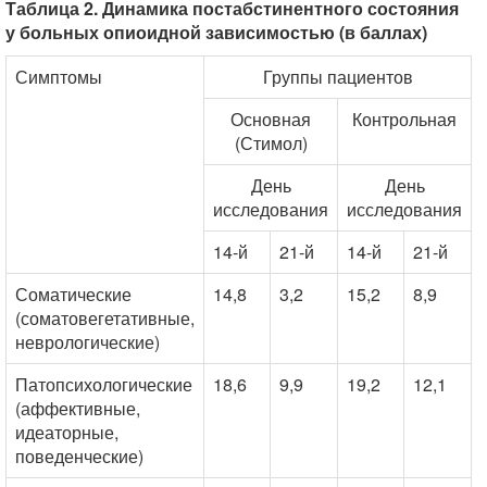
Таблица 2. Динамика постабстинентного состояния
у больных опиоидной зависимостью (в баллах)
Симптомы
Группы пациентов
Основная
Контрольная
(Стимол)
День
День
исследования
исследования
14-й
21-й
14-й
21-й
Соматические
14,8
3,2
15,2
8,9
(соматовегетативные,
неврологические)
Патопсихологические
18,6
9,9
19,2
12,1
(аффективные,
идеаторные,
поведенческие)