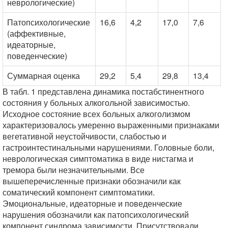
неврологические)
Патопсихологические
16,6
4,2
17,0
7,6
(аффективные,
идеаторные,
поведенческие)
Суммарная оценка
29,2
5,4
29,8
13,4
В табл. 1 представлена динамика постабстинентного
состояния у больных алкогольной зависимостью.
Исходное состояние всех больных алкоголизмом
характеризовалось умеренно выраженными признаками
вегетативной неустойчивости, слабостью и
гастроинтестинальными нарушениями. Головные боли,
неврологическая симптоматика в виде нистагма и
тремора были незначительными. Все
вышеперечисленные признаки обозначили как
соматический компонент симптоматики.
Эмоциональные, идеаторные и поведенческие
нарушения обозначили как патопсихологический
компонент синдрома зависимости. Присутствовали