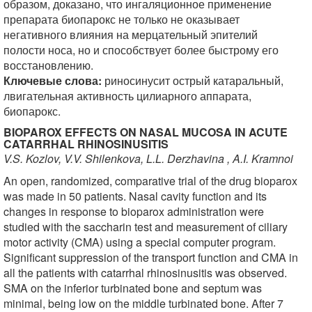
образом, доказано, что ингаляционное применение
препарата биопарокс не только не оказывает
негативного влияния на мерцательный эпителий
полости носа, но и способствует более быстрому его
восстановлению.
Ключевые слова:
риносинусит острый катаральный,
лвигательная активность цилиарного аппарата,
биопарокс.
BIOPAROX EFFECTS ON NASAL MUCOSA IN ACUTE
CATARRHAL RHINOSINUSITIS
V.S. Kozlov, V.V. Shilenkova, L.L. Derzhavina , A.I. Kramnoi
An open, randomized, comparative trial of the drug bioparox
was made in 50 patients. Nasal cavity function and its
changes in response to bioparox administration were
studied with the saccharin test and measurement of ciliary
motor activity (CMA) using a special computer program.
Significant suppression of the transport function and CMA in
all the patients with catarrhal rhinosinusitis was observed.
SMA on the inferior turbinated bone and septum was
minimal, being low on the middle turbinated bone. After 7