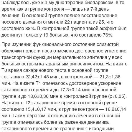
наблюдалось уже к 4-му дню терапии биопароксом, в то
время как в группе контроля — лишь на 7-й день
лечения. В основной группе полное восстановление
носового дыхания отметили 22 пациента из 25, что
составило 88%. В контрольной группе такой эффект был
достигнут только у 19 больных, что составило 76%.
При изучении функционального состояния слизистой
оболочки полости носа отмечено достоверное угнетение
транспортной функции мерцательного эпителия у всех
больных острым катаральным риносинуситом. На визите
Т0 время сахаринового теста в основной группе
составило 22,42±1,48 мин, в контрольной — 21,3±1,36
мин. На визите Т1 отмечалось достоверное ускорение
сахаринового времени до 17,3±0,14 мин в основной
группе и до 18,6±0,36 мин в контрольной группе (p<0,05).
На визите Т2 сахариновое время в основной группе
составило 15,4±0,17 мин, в группе контроля — 16,2±0,14
мин. Таким образом, к окончанию лечения в основной
группе отмечалась более выраженная динамика
сахаринового времени по сравнению с исходными