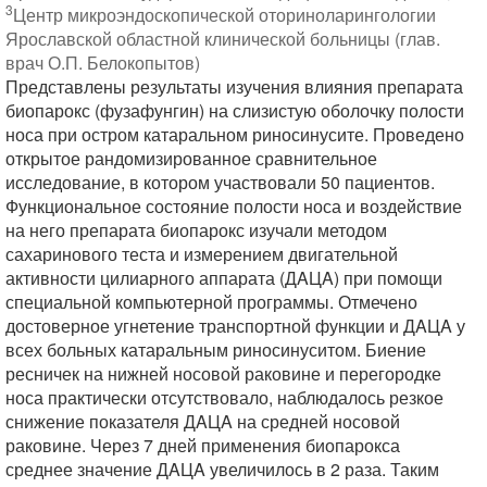
3
Центр микроэндоскопической оториноларингологии
Ярославской областной клинической больницы (глав.
врач О.П. Белокопытов)
Представлены результаты изучения влияния препарата
биопарокс (фузафунгин) на слизистую оболочку полости
носа при остром катаральном риносинусите. Проведено
открытое рандомизированное сравнительное
исследование, в котором участвовали 50 пациентов.
Функциональное состояние полости носа и воздействие
на него препарата биопарокс изучали методом
сахаринового теста и измерением двигательной
активности цилиарного аппарата (ДAЦA) при помощи
специальной компьютерной программы. Отмечено
достоверное угнетение транспортной функции и ДAЦA у
всех больных катаральным риносинуситом. Биение
ресничек на нижней носовой раковине и перегородке
носа практически отсутствовало, наблюдалось резкое
снижение показателя ДAЦA на средней носовой
раковине. Через 7 дней применения биопарокса
среднее значение ДAЦA увеличилось в 2 раза. Таким