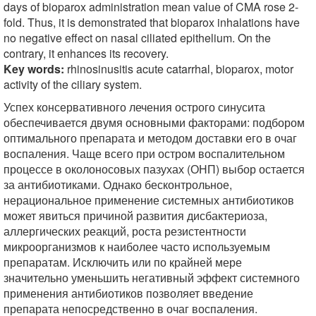
days of bioparox administration mean value of CMA rose 2-
fold. Thus, it is demonstrated that bioparox inhalations have
no negative effect on nasal ciliated epithelium. On the
contrary, it enhances its recovery.
Key words:
rhinosinusitis acute catarrhal, bioparox, motor
activity of the ciliary system.
Успех консервативного лечения острого синусита
обеспечивается двумя основными факторами: подбором
оптимального препарата и методом доставки его в очаг
воспаления. Чаще всего при остром воспалительном
процессе в околоносовых пазухах (ОНП) выбор остается
за антибиотиками. Однако бесконтрольное,
нерациональное применение системных антибиотиков
может явиться причиной развития дисбактериоза,
аллергических реакций, роста резистентности
микроорганизмов к наиболее часто используемым
препаратам. Исключить или по крайней мере
значительно уменьшить негативный эффект системного
применения антибиотиков позволяет введение
препарата непосредственно в очаг воспаления.