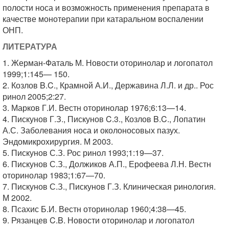
полости носа и возможность применения препарата в
качестве монотерапии при катаральном воспалении
ОНП.
ЛИТЕРАТУРА
1. Жерман-Фаталь М. Новости оторинолар и логопатол
1999;1:145— 150.
2. Козлов B.C., Крамной А.И., Державина Л.Л. и др.. Рос
ринол 2005;2:27.
3. Марков Г.И. Вестн оторинолар 1976;6:13—14.
4. Пискунов Г.З., Пискунов C.3., Козлов B.C., Лопатин
А.С. Заболевания носа и околоносовых пазух.
Эндомикрохирургия. М 2003.
5. Пискунов С.З. Рос ринол 1993;1:19—37.
6. Пискунов С.З., Должиков А.П., Ерофеева Л.Н. Вестн
оторинолар 1983;1:67—70.
7. Пискунов С.З., Пискунов Г.З. Клиническая ринология.
М 2002.
8. Псахис Б.И. Вестн оторинолар 1960;4:38—45.
9. Рязанцев C.B. Новости оторинолар и логопатол