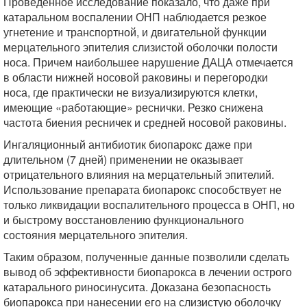
Проведенное исследование показало, что даже при
катаральном воспалении ОНП наблюдается резкое
угнетение и транспортной, и двигательной функции
мерцательного эпителия слизистой оболочки полости
носа. Причем наибольшее нарушение ДАЦА отмечается
в области нижней носовой раковины и перегородки
носа, где практически не визуализируются клетки,
имеющие «работающие» реснички. Резко снижена
частота биения ресничек и средней носовой раковины.
Ингаляционный антибиотик биопарокс даже при
длительном (7 дней) применении не оказывает
отрицательного влияния на мерцательный эпителий.
Использование препарата биопарокс способствует не
только ликвидации воспалительного процесса в ОНП, но
и быстрому восстановлению функционального
состояния мерцательного эпителия.
Таким образом, полученные данные позволили сделать
вывод об эффективности биопарокса в лечении острого
катарального риносинусита. Доказана безопасность
биопарокса при нанесении его на слизистую оболочку