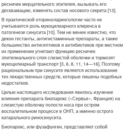
ресничек мерцательного эпителия, вызывать его
десквамацию, изменять состав носового секрета [13].
В практической оториноларингологии часто не
учитывается роль мукоцилиарного клиренса в
патогенезе синусита [10]. Тем не менее известно, что
декон гестанты, антигистаминные препараты, а также
большинство антисептиков и антибиотиков при местном
их применении угнетают функцию ресничек
эпителиального слоя слизистой оболочки и тормозят
мукоцилиарный транспорт [3, 6, 8, 11, 14—16]. Поэтому
рациональным при синусите является использование
тех лекарственных средств, которые лишены подобных
недостатков.
Целью настоящего исследования явилось изучение
влияния препарата биопарокс («Сервье», Франция) на
слизистую оболочку полости носа при остром
воспалительном процессе в ОНП, а именно острого
катарального риносинусита.
Биопарокс, или фузафунгин, представляет собой