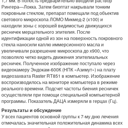
1,7 мм. В полость предварительно вводили раствор
Рингера—Локка. Затем биоптат накрывали тонким
покровным стеклом, препарат помещали под объектив
светового микроскопа ЛОМО Микмед-2 (х100) и
находили зоны с хорошей видимостью движущихся
ресничек мерцательного эпителия. После
идентификации одной из зон на поверхность покровного
стекла наносили каплю иммерсионного масла и
увеличивали разрешение микроскопа до х900, что
позволяло четко видеть движения эпителиальных
ресничек. Полученное изображение поступало через
видеокамеру Эндокам-600К (НПК «Азимут») на плату
видеозахвата Raster RT851 в компьютер. Изображение
воспроизводилось на мониторе компьютера в режиме
реального времени. Подсчет частоты биения ресничек
осуществляли при помощи специальной компьютерной
программы. Показатель ДАЦА измеряли в герцах (Гц).
Результаты и обсуждение
У всех пациентов основной группы к 7-му дню лечения
отмечалась значительная положительная динамика всех