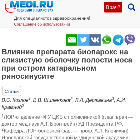
Врач?
Для специалистов здравоохранения!
Соглашение об использовании
Влияние препарата биопарокс на
слизистую оболочку полости носа
при остром катаральном
риносинусите
Статьи
1
2
3
B.C. Козлов
, В.В. Шиленкова
, Л.Л. Державина
, А.И.
2
Крамной
1
ЛОР-отделение ФГУ ЦKБ с поликлиникой (глав. врач —
доктор мед.наук A.T. Бронтвейн) УД Президента РФ,
2
Кафедра ЛОР-болезней (зав. — проф. А.Л. Клочихин)
Ярославской государственной медицинской академии,