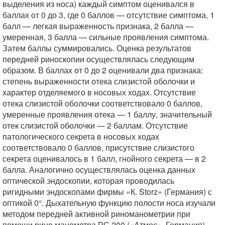
выделения из носа) каждый симптом оценивался в
баллах от 0 до 3, где 0 баллов — отсутствие симптома, 1
балл — легкая выраженность признака, 2 балла —
умеренная, 3 балла — сильные проявления симптома.
Затем баллы суммировались. Оценка результатов
передней риноскопии осуществлялась следующим
образом. В баллах от 0 до 2 оценивали два признака:
степень выраженности отека слизистой оболочки и
характер отделяемого в носовых ходах. Отсутствие
отека слизистой оболочки соответствовало 0 баллов,
умеренные проявления отека — 1 баллу, значительный
отек слизистой оболочки — 2 баллам. Отсутствие
патологического секрета в носовых ходах
соответствовало 0 баллов, присутствие слизистого
секрета оценивалось в 1 балл, гнойного секрета — в 2
балла. Аналогично осуществлялась оценка данных
оптической эндоскопии, которая проводилась
ригидными эндоскопами фирмы «К. Storz» (Германия) с
оптикой 0°. Дыхательную функцию полости носа изучали
методом передней активной риноманометрии при
помощи рино манометра РС 200 («Атмос», Германия).