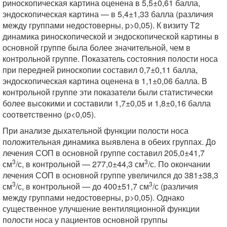
риноскопическая картина оценена в 5,5±0,61 балла,
эндоскопическая картина — в 5,4±1,33 балла (различия
между группами недостоверны, p>0,05). К визиту Т2
динамика риноскопической и эндоскопической картины в
основной группе была более значительной, чем в
контрольной группе. Показатель состояния полости носа
при передней риноскопии составил 0,7±0,11 балла,
эндоскопическая картина оценена в 1,1±0,06 балла. В
контрольной группе эти показатели были статистически
более высокими и составили 1,7±0,05 и 1,8±0,16 балла
соответственно (p<0,05).
При анализе дыхательной функции полости носа
положительная динамика выявлена в обеих группах. До
лечения СОП в основной группе составил 205,0±41,7
3
3
см
/с, в контрольной — 277,0±44,3 см
/с. По окончании
лечения СОП в основной группе увеличился до 381±38,3
3
3
см
/с, в контрольной — до 400±51,7 см
/с (различия
между группами недостоверны, p>0,05). Однако
существенное улучшение вентиляционной функции
полости носа у пациентов основной группы