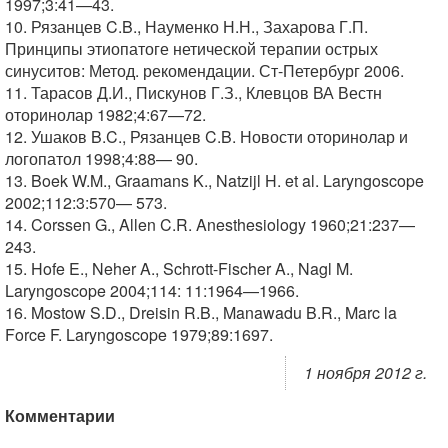
1997;3:41—43.
10. Рязанцев C.B., Науменко Н.Н., Захарова Г.П.
Принципы этиопатоге нетической терапии острых
синуситов: Метод. рекомендации. Ст-Петербург 2006.
11. Тарасов Д.И., Пискунов Г.З., Клевцов ВА Вестн
оторинолар 1982;4:67—72.
12. Ушаков B.C., Рязанцев C.B. Новости оторинолар и
логопатол 1998;4:88— 90.
13. Boek W.M., Graamans K., Natzijl H. et al. Laryngoscope
2002;112:3:570— 573.
14. Corssen G., Allen C.R. Anesthesiology 1960;21:237—
243.
15. Hofe E., Neher A., Schrott-Fischer A., Nagl M.
Laryngoscope 2004;114: 11:1964—1966.
16. Mostow S.D., Dreisin R.B., Manawadu B.R., Marc la
Force F. Laryngoscope 1979;89:1697.
1 ноября 2012 г.
Комментарии