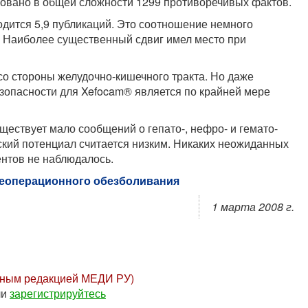
иковано в общей сложности 1299 противоречивых фактов.
дится 5,9 публикаций. Это соотношение немного
да. Наиболее существенный сдвиг имел место при
 стороны желудочно-кишечного тракта. Но даже
зопасности для Xefocam® является по крайней мере
ществует мало сообщений о гепато-, нефро- и гемато-
еский потенциал считается низким. Никаких неожиданных
ентов не наблюдалось.
леоперационного обезболивания
1 марта 2008 г.
нным редакцией МЕДИ РУ)
ли
зарегистрируйтесь