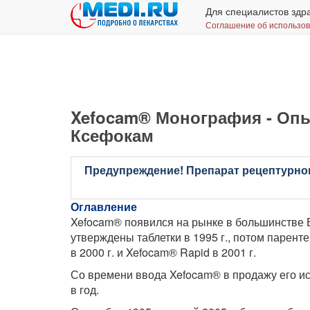
Для специалистов здр
Соглашение об использо
Xefocam® Монография - Опы
Ксефокам
Предупреждение! Препарат рецептурног
Оглавление
Xefocam® появился на рынке в большинстве Е
утверждены таблетки в 1995 г., потом парент
в 2000 г. и Xefocam® Rapid в 2001 г.
Со времени ввода Xefocam® в продажу его ис
в год.