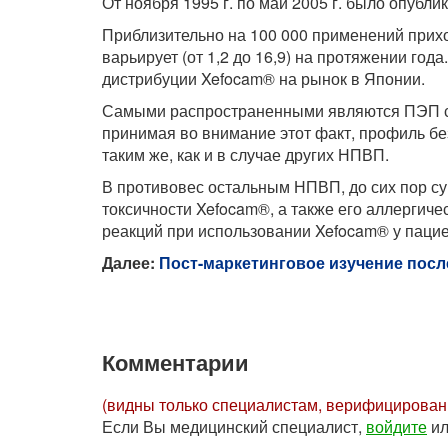
От ноября 1995 г. по май 2005 г. было опубл
Приблизительно на 100 000 применений прихо
варьирует (от 1,2 до 16,9) на протяжении го
дистрибуции Xefocam® на рынок в Японии.
Самыми распространенными являются ПЭП со
принимая во внимание этот факт, профиль бе
таким же, как и в случае других НПВП.
В противовес остальным НПВП, до сих пор су
токсичности Xefocam®, а также его аллергич
реакций при использовании Xefocam® у паци
Далее:
Пост-маркетинговое изучение пос
Комментарии
(видны только специалистам, верифицирова
Если Вы медицинский специалист,
войдите
и