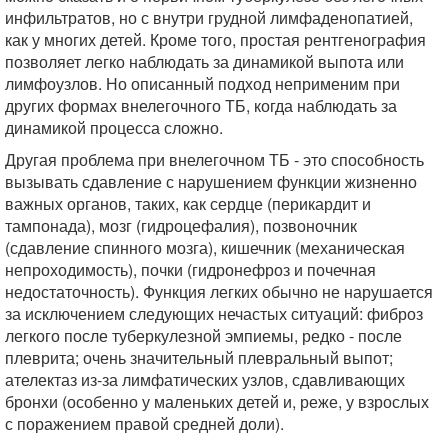
инфильтратов, но с внутри грудной лимфаденопатией,
как у многих детей. Кроме того, простая рентгенография
позволяет легко наблюдать за динамикой выпота или
лимфоузлов. Но описанный подход неприменим при
других формах внелегочного ТБ, когда наблюдать за
динамикой процесса сложно.
Другая проблема при внелегочном ТБ - это способность
вызывать сдавление с нарушением функции жизненно
важных органов, таких, как сердце (перикардит и
тампонада), мозг (гидроцефалия), позвоночник
(сдавление спинного мозга), кишечник (механическая
непроходимость), почки (гидронефроз и почечная
недостаточность). Функция легких обычно не нарушается
за исключением следующих нечастых ситуаций: фиброз
легкого после туберкулезной эмпиемы, редко - после
плеврита; очень значительный плевральный выпот;
ателектаз из-за лимфатических узлов, сдавливающих
бронхи (особенно у маленьких детей и, реже, у взрослых
с поражением правой средней доли).