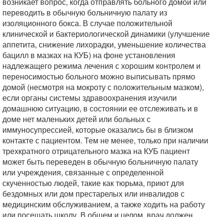
возникает вопрос, когда отправлять больного домой или
переводить в обычную больничную палату из
изоляционного бокса. В случае положительной
клинической и бактериологической динамики (улучшение
аппетита, снижение лихорадки, уменьшение количества
бацилл в мазках на КУБ) на фоне установления
надлежащего режима лечения с хорошим контролем и
переносимостью больного можно выписывать прямо
домой (несмотря на мокроту с положительным мазком),
если органы системы здравоохранения изучили
домашнюю ситуацию, в состоянии ее отслеживать и в
доме нет маленьких детей или больных с
иммуносупрессией, которые оказались бы в близком
контакте с пациентом. Тем не менее, только при наличии
трехкратного отрицательного мазка на КУБ пациент
может быть переведен в обычную больничную палату
или учреждения, связанные с определенной
скученностью людей, такие как тюрьма, приют для
бездомных или дом престарелых или инвалидов с
медицинским обслуживанием, а также ходить на работу
или посещать школу. В общем и целом, врач должен