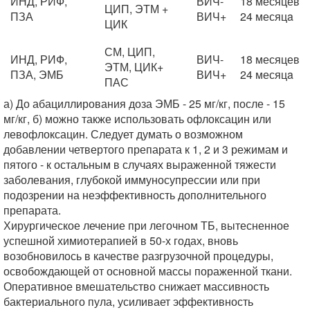
ИНД, РИФ,
ВИЧ-
18 месяцев
ЦИП, ЭТМ +
ПЗА
ВИЧ+
24 месяцa
ЦИК
СМ, ЦИП,
ИНД, РИФ,
ВИЧ-
18 месяцев
ЭТМ, ЦИК+
ПЗА, ЭМБ
ВИЧ+
24 месяцa
ПАС
а) До абациллирования доза ЭМБ - 25 мг/кг, после - 15
мг/кг, б) можно также использовать офлоксацин или
левофлоксацин. Следует думать о возможном
добавлении четвертого препарата к 1, 2 и 3 режимам и
пятого - к остальным в случаях выраженной тяжести
заболевания, глубокой иммуносупрессии или при
подозрении на неэффективность дополнительного
препарата.
Хирургическое лечение при легочном ТБ, вытесненное
успешной химиотерапией в 50-х годах, вновь
возобновилось в качестве разгрузочной процедуры,
освобождающей от основной массы пораженной ткани.
Оперативное вмешательство снижает массивность
бактериального пула, усиливает эффективность