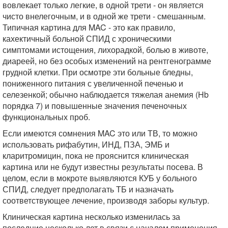
вовлекает только легкие, в одной трети - он является
чисто внелегочным, и в одной же трети - смешанным.
Типичная картина для MAC - это как правило,
кахектичный больной СПИД с хроническими
симптомами истощения, лихорадкой, болью в животе,
диареей, но без особых изменений на рентгенограмме
грудной клетки. При осмотре эти больные бледны,
пониженного питания с увеличенной печенью и
селезенкой; обычно наблюдается тяжелая анемия (Hb
порядка 7) и повышенные значения печеночных
функциональных проб.
Если имеются сомнения MAC это или ТВ, то можно
использовать рифабутин, ИНД, ПЗА, ЭМБ и
кларитромицин, пока не прояснится клиническая
картина или не будут известны результаты посева. В
целом, если в мокроте выявляются КУБ у больного
СПИД, следует предполагать ТБ и назначать
соответствующее лечение, производя заборы культур.
Клиническая картина несколько изменилась за
последние несколько лет в связи с началом применения