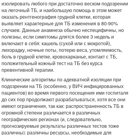
изолировать любого при достаточно веском подозрении
на легочный ТБ, и наибольшую помощь в этом может
оказать рентгенография грудной клетки, которая
выявляет характерные для ТБ изменения в 80-90%
случаев. Данные анамнеза обычно неспецифичны, но
полезны, если симптомы длятся более 3 недель и
включают в себя: кашель (сухой или с мокротой),
лихорадку, ночные поты, потерю веса, утомляемость,
боль в грудной клетке, кровохарканье, контакт с ТБ,
положительный кожный тест на ТБ без курса
превентивной терапии.
Клинические алгоритмы по адекватной изоляции при
подозрении на ТБ (особенно, у ВИЧ инфицированных
пациентов) во время первого посещения ими госпиталя
до сих пор продолжают разрабатываться, хотя все они
имеют ограничения, так как: распространенность ТБ в
огромной степени различается в различных
географических регионах (и, следовательно,
прогнозируемые результаты различных тестов тоже
различны): различны ресурсы, необходимые для