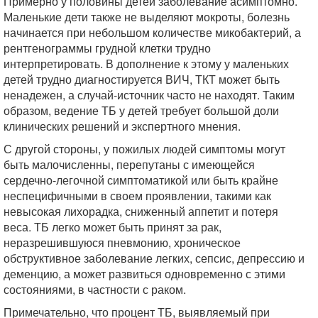
Примерно у половины детей заболевание асимптомно.
Маленькие дети также не выделяют мокроты, болезнь
начинается при небольшом количестве микобактерий, а
рентгенограммы грудной клетки трудно
интерпретировать. В дополнение к этому у маленьких
детей трудно диагностируется ВИЧ, ТКТ может быть
ненадежен, а случай-источник часто не находят. Таким
образом, ведение ТБ у детей требует большой доли
клинических решений и экспертного мнения.
С другой стороны, у пожилых людей симптомы могут
быть малочисленны, перепутаны с имеющейся
сердечно-легочной симптоматикой или быть крайне
неспецифичными в своем проявлении, такими как
невысокая лихорадка, сниженный аппетит и потеря
веса. ТБ легко может быть принят за рак,
неразрешившуюся пневмонию, хроническое
обструктивное заболевание легких, сепсис, депрессию и
деменцию, а может развиться одновременно с этими
состояниями, в частности с раком.
Примечательно, что процент ТБ, выявляемый при