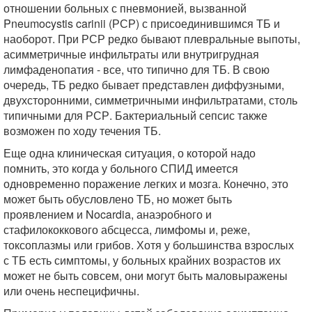
отношении больных с пневмонией, вызванной
Pneumocystis carinii (РСР) с присоединившимся ТБ и
наоборот. При РСР редко бывают плевральные выпоты,
асимметричные инфильтраты или внутригрудная
лимфаденопатия - все, что типично для ТБ. В свою
очередь, ТБ редко бывает представлен диффузными,
двухсторонними, симметричными инфильтратами, столь
типичными для РСР. Бактериальный сепсис также
возможен по ходу течения ТБ.
Еще одна клиническая ситуация, о которой надо
помнить, это когда у больного СПИД имеется
одновременно поражение легких и мозга. Конечно, это
может быть обусловлено ТБ, но может быть
проявлением и Nocardia, анаэробного и
стафилококкового абсцесса, лимфомы и, реже,
токсоплазмы или грибов. Хотя у большинства взрослых
с ТБ есть симптомы, у больных крайних возрастов их
может не быть совсем, они могут быть маловыражены
или очень неспецифичны.