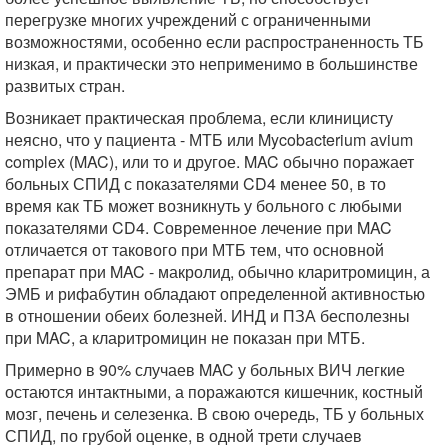
перегрузке многих учреждений с ограниченными
возможностями, особенно если распространенность ТБ
низкая, и практически это неприменимо в большинстве
развитых стран.
Возникает практическая проблема, если клиницисту
неясно, что у пациента - МТБ или Mycobacterium аvium
complex (MAC), или то и другое. MAC обычно поражает
больных СПИД с показателями CD4 менее 50, в то
время как ТБ может возникнуть у больного с любыми
показателями CD4. Современное лечение при MAC
отличается от такового при МТБ тем, что основной
препарат при MAC - макролид, обычно кларитромицин, а
ЭМБ и рифабутин обладают определенной активностью
в отношении обеих болезней. ИНД и ПЗА бесполезны
при MAC, а кларитромицин не показан при МТБ.
Примерно в 90% случаев MAC у больных ВИЧ легкие
остаются интактными, а поражаются кишечник, костный
мозг, печень и селезенка. В свою очередь, ТБ у больных
СПИД, по грубой оценке, в одной трети случаев