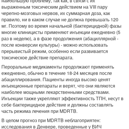
наибольшую проблему, так как, в связи с их
выраженным токсическим действием на VIII пару
черепно-мозговых нервов, их суммарная доза, как
правило, ни в каком случае не должна превышать 120
мг. Поэтому во время начальной (бактерицидной) фазы
многие клиницисты применяют инъекции ежедневно (5
раз в неделю), а в фазе продолжения (абациллярной -
после конверсии культуры) - можно использовать
прерывистый режим, особенно если развивается
токсическое действие препарата.
Пероральные медикаменты продолжают применять
ежедневно, обычно в течение 18-24 месяцев после
абациллирования. Пациенты иногда высоко ценят
инъекционные препараты и верят, что они являются
наиболее мощными лекарственными средствами.
Инъекции также укрепляют эффективность ТПН, несут в
себе бактерицидное действие и должны составлять
часть режима лечения при MDRTB.
В целом прогноз при MDRTB неблагоприятен:
исследования в Денвере, проведенные у ВИЧ