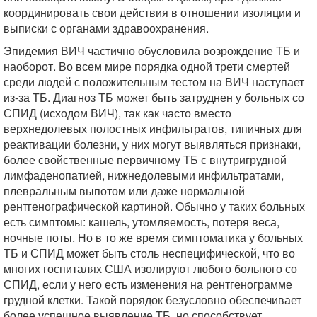
координировать свои действия в отношении изоляции и
выписки с органами здравоохранения.
Эпидемия ВИЧ частично обусловила возрождение ТБ и
наоборот. Во всем мире порядка одной трети смертей
среди людей с положительным тестом на ВИЧ наступает
из-за ТБ. Диагноз ТБ может быть затруднен у больных со
СПИД (исходом ВИЧ), так как часто вместо
верхнедолевых полостных инфильтратов, типичных для
реактивации болезни, у них могут выявляться признаки,
более свойственные первичному ТБ с внутригрудной
лимфаденопатией, нижнедолевыми инфильтратами,
плевральным выпотом или даже нормальной
рентгенографической картиной. Обычно у таких больных
есть симптомы: кашель, утомляемость, потеря веса,
ночные поты. Но в то же время симптоматика у больных
ТБ и СПИД может быть столь неспецифической, что во
многих госпиталях США изолируют любого больного со
СПИД, если у него есть изменения на рентгенограмме
грудной клетки. Такой порядок безусловно обеспечивает
более успешное выявление ТБ, но способствует