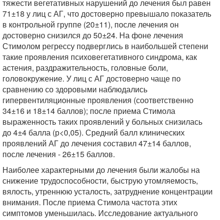
тяжести вегетативных нарушений до лечения был равен
71±18 у лиц с АГ, что достоверно превышало показатель
в контрольной группе (20±11), после лечения он
достоверно снизился до 50±24. На фоне лечения
Стимолом регрессу подверглись в наибольшей степени
такие проявления психовегетативного синдрома, как
астения, раздражительность, головные боли,
головокружение. У лиц с АГ достоверно чаще по
сравнению со здоровыми наблюдались
гипервентиляционные проявления (соответственно
34±16 и 18±14 баллов); после приема Стимола
выраженность таких проявлений у больных снизилась
до 4±4 балла (р<0,05). Средний балл клинических
проявлений АГ до лечения составил 47±14 баллов,
после лечения - 26±15 баллов.
Наиболее характерными до лечения были жалобы на
снижение трудоспособности, быструю утомляемость,
вялость, утреннюю усталость, затруднение концентрации
внимания. После приема Стимола частота этих
симптомов уменьшилась. Исследование актуального