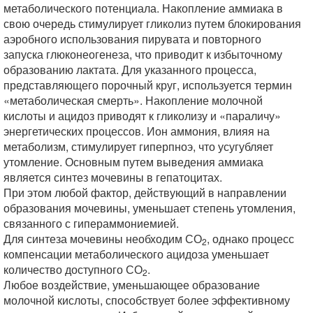
метаболического потенциала. Накопление аммиака в
свою очередь стимулирует гликолиз путем блокирования
аэробного использования пирувата и повторного
запуска глюконеогенеза, что приводит к избыточному
образованию лактата. Для указанного процесса,
представляющего порочный круг, используется термин
«метаболическая смерть». Накопление молочной
кислоты и ацидоз приводят к гликолизу и «параличу»
энергетических процессов. Ион аммония, влияя на
метаболизм, стимулирует гиперпноэ, что усугубляет
утомление. Основным путем выведения аммиака
является синтез мочевины в гепатоцитах.
При этом любой фактор, действующий в направлении
образования мочевины, уменьшает степень утомления,
связанного с гипераммониемией.
Для синтеза мочевины необходим СО
, однако процесс
2
компенсации метаболического ацидоза уменьшает
количество доступного СО
.
2
Любое воздействие, уменьшающее образование
молочной кислоты, способствует более эффективному