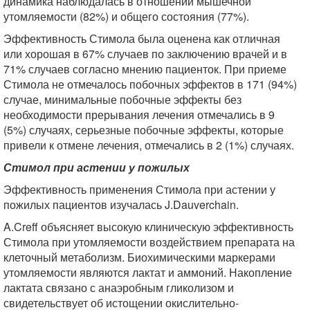
динамика наблюдалась в отношении мышечной
утомляемости (82%) и общего состояния (77%).
Эффективность Стимола была оценена как отличная
или хорошая в 67% случаев по заключению врачей и в
71% случаев согласно мнению пациенток. При приеме
Стимола не отмечалось побочных эффектов в 171 (94%)
случае, минимальные побочные эффекты без
необходимости прерывания лечения отмечались в 9
(5%) случаях, серьезные побочные эффекты, которые
привели к отмене лечения, отмечались в 2 (1%) случаях.
Стимол при астении у пожилых
Эффективность применения Стимола при астении у
пожилых пациентов изучалась J.Dauverchain.
A.Creff объясняет высокую клиническую эффективность
Стимола при утомляемости воздействием препарата на
клеточный метаболизм. Биохимическими маркерами
утомляемости являются лактат и аммоний. Накопление
лактата связано с анаэробным гликолизом и
свидетельствует об истощении окислительно-