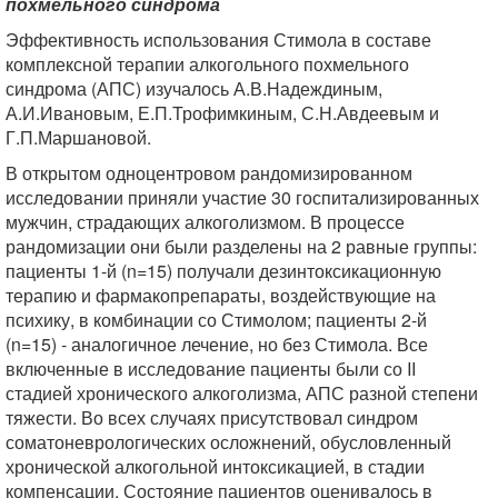
похмельного синдрома
Эффективность использования Стимола в составе
комплексной терапии алкогольного похмельного
синдрома (АПС) изучалось А.В.Надеждиным,
А.И.Ивановым, Е.П.Трофимкиным, С.Н.Авдеевым и
Г.П.Маршановой.
В открытом одноцентровом рандомизированном
исследовании приняли участие 30 госпитализированных
мужчин, страдающих алкоголизмом. В процессе
рандомизации они были разделены на 2 равные группы:
пациенты 1-й (n=15) получали дезинтоксикационную
терапию и фармакопрепараты, воздействующие на
психику, в комбинации со Стимолом; пациенты 2-й
(n=15) - аналогичное лечение, но без Стимола. Все
включенные в исследование пациенты были со II
стадией хронического алкоголизма, АПС разной степени
тяжести. Во всех случаях присутствовал синдром
соматоневрологических осложнений, обусловленный
хронической алкогольной интоксикацией, в стадии
компенсации. Состояние пациентов оценивалось в