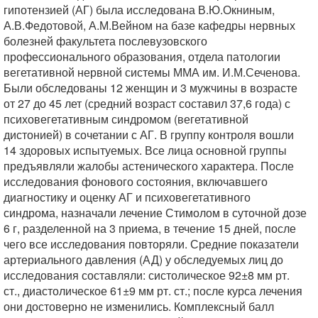
гипотензией (АГ) была исследована В.Ю.Окниным,
А.В.Федотовой, А.М.Вейном на базе кафедры нервных
болезней факультета послевузовского
профессионального образования, отдела патологии
вегетативной нервной системы ММА им. И.М.Сеченова.
Были обследованы 12 женщин и 3 мужчины в возрасте
от 27 до 45 лет (средний возраст составил 37,6 года) с
психовегетативным синдромом (вегетативной
дистонией) в сочетании с АГ. В группу контроля вошли
14 здоровых испытуемых. Все лица основной группы
предъявляли жалобы астенического характера. После
исследования фонового состояния, включавшего
диагностику и оценку АГ и психовегетативного
синдрома, назначали лечение Стимолом в суточной дозе
6 г, разделенной на 3 приема, в течение 15 дней, после
чего все исследования повторяли. Средние показатели
артериального давления (АД) у обследуемых лиц до
исследования составляли: систолическое 92±8 мм рт.
ст., диастолическое 61±9 мм рт. ст.; после курса лечения
они достоверно не изменились. Комплексный балл