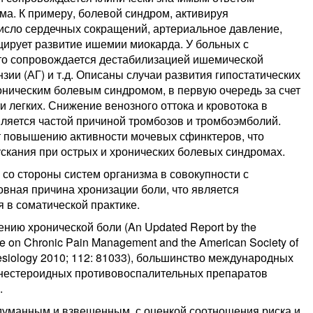
зма. К примеру, болевой синдром, активируя
исло сердечных сокращений, артериальное давление,
цирует развитие ишемии миокарда. У больных с
то сопровождается дестабилизацией ишемической
зии (АГ) и т.д. Описаны случаи развития гипостатических
оническим болевым синдромом, в первую очередь за счет
 легких. Снижение венозного оттока и кровотока в
ляется частой причиной тромбозов и тромбоэмболий.
т повышению активности мочевых сфинктеров, что
скания при острых и хронических болевых синдромах.
со стороны систем организма в совокупности с
овная причина хронизации боли, что является
в соматической практике.
нию хронической боли (An Updated Report by the
ce on Chronic Pain Management and the American Society of
hesiology 2010; 112: 81033), большинство международных
 нестероидных противовоспалительных препаратов
.
уманным и взвешенным, с оценкой соотношения риска и