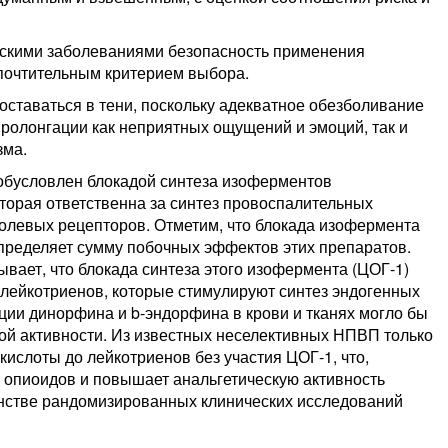
ческими заболеваниями безопасность применения
почтительным критерием выбора.
оставаться в тени, поскольку адекватное обезболивание
ролонгации как неприятных ощущений и эмоций, так и
зма.
бусловлен блокадой синтеза изоферментов
оторая ответственна за синтез провоспалительных
болевых рецепторов. Отметим, что блокада изофермента
ределяет сумму побочных эффектов этих препаратов.
бывает, что блокада синтеза этого изофермента (ЦОГ-1)
 лейкотриенов, которые стимулируют синтез эндогенных
ции динорфина и b-эндорфина в крови и тканях могло бы
ой активности. Из известных неселективных НПВП только
ислоты до лейкотриенов без участия ЦОГ-1, что,
х опиоидов и повышает анальгетическую активность
инстве рандомизированных клинических исследований