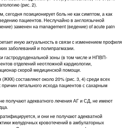
тологию (рис. 2).
 сегодня позиционирует боль не как симптом, а как
 ведению пациентов. Неслучайно в англоязычной
чение) заменен на management (ведение) of acute pain
ретает иную актуальность в связи c изменением профиля
ьких заболеваний и полипрагмазии.
ки гастродуоденальной зоны (в том числе и НПВП-
иентов отделений неотложной кардиологии,
ационар скорой медицинской помощи.
ЖКК) составляют около 20% (рис. 3, 4) среди всех
 причин летального исхода пациентов с сахарным
 не получают адекватного лечения АГ и СД, не имеют
дца.
тратифицируется, и они не получают адекватной
актики желудочных кровотечений в амбулаторных