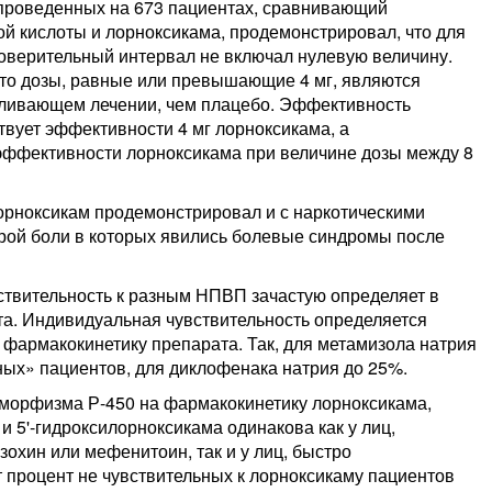
проведенных на 673 пациентах, сравнивающий
й кислоты и лорноксикама, продемонстрировал, что для
доверительный интервал не включал нулевую величину.
что дозы, равные или превышающие 4 мг, являются
ливающем лечении, чем плацебо. Эффективность
твует эффективности 4 мг лорноксикама, а
 эффективности лорноксикама при величине дозы между 8
орноксикам продемонстрировал и с наркотическими
трой боли в которых явились болевые синдромы после
ствительность к разным НПВП зачастую определяет в
а. Индивидуальная чувствительность определяется
фармакокинетику препарата. Так, для метамизола натрия
ных» пациентов, для диклофенака натрия до 25%.
морфизма Р-450 на фармакокинетику лорноксикама,
и 5'-гидроксилорноксикама одинакова как у лиц,
хин или мефенитоин, так и у лиц, быстро
 процент не чувствительных к лорноксикаму пациентов