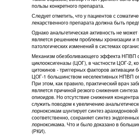
пользы конкретного препарата.
Следует отметить, что у пациентов с сомати
лекарственного препарата должна быть пред
Однако анальгетическая активность не может 
является решением проблемы хронизации и п
патологических изменений в системах органи
Механизм обезболивающего эффекта НПВП о
циклооксигеназы (ЦОГ), в частности ЦОГ-2, к
цитокинов - триггерных факторов активации 
ЦОГ-1 большинством неселективных НПВП оп
При этом, как правило, практический врач за
является причиной резкого снижения синтеза
опиоидов. Но отсутствие снижения концентра
служить поводом к увеличению анальгетическ
лорноксикам шунтирует синтез арахидоновой к
соответственно, сохраняет синтез эндогенны
лорноксикама. Что и было доказано в больш
(РКИ).