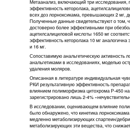
Метаанализ, включающий три исследования, 
эффективность кеторолака, ацетилсалицилово
всех доз лорноксикама, превышающих 2 мг, 
Полученные данные свидетельствуют о том, 
достоверно более эффективными при обезбо
ацетилсалициловой кислоты 1650 мг соответс
эффективность кеторолака 10 мг аналогична
и 16 мг.
Сопоставимую анальгетическую активность л
анальгетиками в исследованиях, моделью ос
удаления моляров.
Описанная в литературе индивидуальная чув
РКИ результативную эффективность препарат
влиянием полиморфизма цитохрома Р-450 на 
зарегистрировано лишь 2-4% «нечувствитель
В исследовании, оценивающем влияние поли
было обнаружено, что кинетика лорноксикама 
медленно метаболизирующих спартеин/дебризо
метаболизирующих эти вещества, что снижает