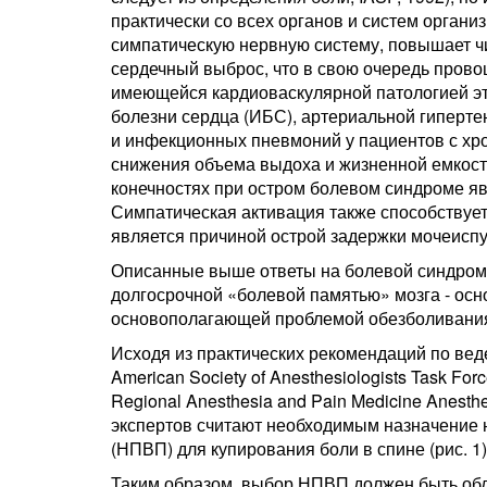
практически со всех органов и систем органи
симпатическую нервную систему, повышает ч
сердечный выброс, что в свою очередь прово
имеющейся кардиоваскулярной патологией э
болезни сердца (ИБС), артериальной гипертен
и инфекционных пневмоний у пациентов с хр
снижения объема выдоха и жизненной емкости
конечностях при остром болевом синдроме яв
Симпатическая активация также способствуе
является причиной острой задержки мочеиспу
Описанные выше ответы на болевой синдром 
долгосрочной «болевой памятью» мозга - осн
основополагающей проблемой обезболивания 
Исходя из практических рекомендаций по веде
American Society of Anesthesiologists Task For
Regional Anesthesia and Pain Medicine Anest
экспертов считают необходимым назначение
(НПВП) для купирования боли в спине (рис. 1)
Таким образом, выбор НПВП должен быть обд