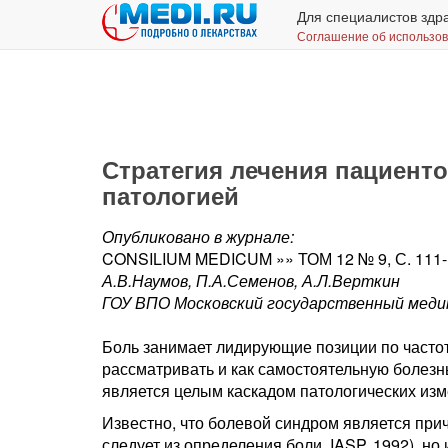
Для специалистов здр
Соглашение об использо
Стратегия лечения пациенто
патологией
Опубликовано в журнале:
CONSILIUM MEDICUM »» ТОМ 12 № 9, С. 111
А.В.Наумов, П.А.Семенов, А.Л.Верткин
ГОУ ВПО Московский государственный мед
Боль занимает лидирующие позиции по часто
рассматривать и как самостоятельную болезнь
является целым каскадом патологических изме
Известно, что болевой синдром является при
следует из определения боли, IASP, 1992), н