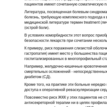
пациентов имеют сочетанную соматическую па
Литература, посвященная болевым синдромам,
болезнь, требующую комплексного подхода к
медицинской литературе термин treatment (ле
(острой боли).
В условиях коморбидности этот вопрос приоб
безопасности лекарств при сочетании нескол
К примеру, риск поражения слизистой оболоч
гастропатия) имеет место у большинства пац
госпитализированных в многопрофильный ст
Например, желудочно-кишечные кровотечения (
смертельных осложнений - непосредственных
диабетом (СД).
Кроме того, на практике эти больные нередко
доступа к оперативной реваскуляризации сер
Повсеместно риск ЖКК у этих пациентов не с
антисекреторной терапии ни в целях профил