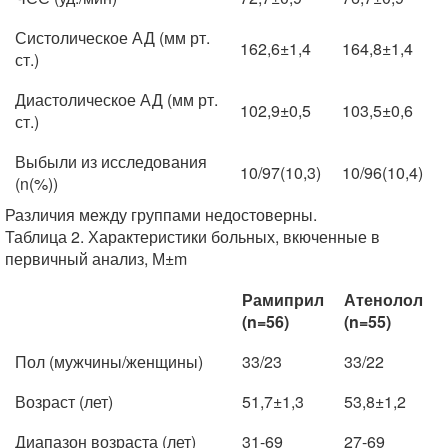
Систолическое АД (мм рт.
162,6±1,4
164,8±1,4
ст.)
Диастолическое АД (мм рт.
102,9±0,5
103,5±0,6
ст.)
Выбыли из исследования
10/97(10,3)
10/96(10,4)
(n(%))
Различия между группами недостоверны.
Таблица 2. Характеристики больных, вкюченные в
первичный анализ, М±m
Рамиприл
Атенолол
(n=56)
(n=55)
Пол (мужчины/женщины)
33/23
33/22
Возраст (лет)
51,7±1,3
53,8±1,2
Диапазон возраста (лет)
31-69
27-69