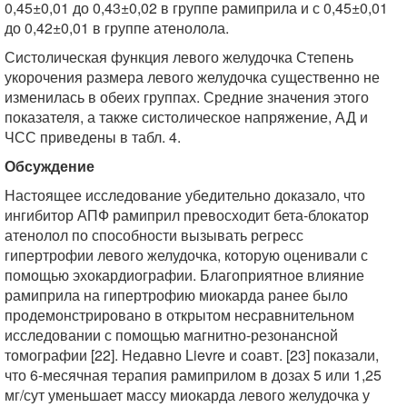
0,45±0,01 до 0,43±0,02 в группе рамиприла и с 0,45±0,01
до 0,42±0,01 в группе атенолола.
Систолическая функция левого желудочка Степень
укорочения размера левого желудочка существенно не
изменилась в обеих группах. Средние значения этого
показателя, а также систолическое напряжение, АД и
ЧСС приведены в табл. 4.
Обсуждение
Настоящее исследование убедительно доказало, что
ингибитор АПФ рамиприл превосходит бета-блокатор
атенолол по способности вызывать регресс
гипертрофии левого желудочка, которую оценивали с
помощью эхокардиографии. Благоприятное влияние
рамиприла на гипертрофию миокарда ранее было
продемонстрировано в открытом несравнительном
исследовании с помощью магнитно-резонансной
томографии [22]. Недавно Lievre и соавт. [23] показали,
что 6-месячная терапия рамиприлом в дозах 5 или 1,25
мг/сут уменьшает массу миокарда левого желудочка у