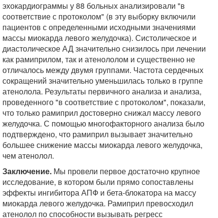
эхокардиограммы у 88 больных анализировали "в
соответствие с протоколом" (в эту выборку включили
пациентов с определенными исходными значениями
массы миокарда левого желудочка). Систолическое и
диастолическое АД значительно снизилось при лечении
как рамиприлом, так и атенололом и существенно не
отличалось между двумя группами. Частота сердечных
сокращений значительно уменьшилась только в группе
атенолола. Результаты первичного анализа и анализа,
проведенного "в соответствие с протоколом", показали,
что только рамиприл достоверно снижал массу левого
желудочка. С помощью многофакторного анализа было
подтверждено, что рамиприл вызывает значительно
большее снижение массы миокарда левого желудочка,
чем атенолол.
Заключение.
Мы провели первое достаточно крупное
исследование, в котором были прямо сопоставлены
эффекты ингибитора АПФ и бета-блокатора на массу
миокарда левого желудочка. Рамиприл превосходил
атенолол по способности вызывать регресс