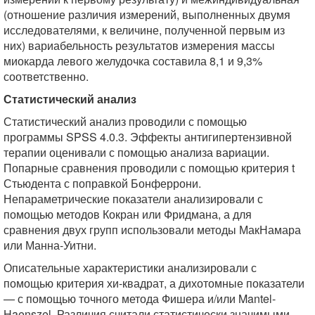
(отношение различия измерений, выполненных двумя
исследователями, к величине, полученной первым из
них) вариабельность результатов измерения массы
миокарда левого желудочка составила 8,1 и 9,3%
соответственно.
Статистический анализ
Статистический анализ проводили с помощью
программы SPSS 4.0.3. Эффекты антигипертензивной
терапии оценивали с помощью анализа вариации.
Попарные сравнения проводили с помощью критерия t
Стьюдента с поправкой Бонферрони.
Непараметрические показатели анализировали с
помощью методов Кокран или Фридмана, а для
сравнения двух групп использовали методы МакНамара
или Манна-Уитни.
Описательные характеристики анализировали с
помощью критерия хи-квадрат, а дихотомные показатели
— с помощью точного метода Фишера и/или Mantel-
Haenszel. Различия считали статистически значимыми