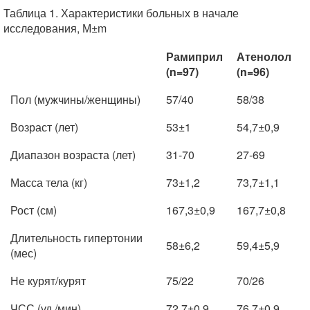
Таблица 1. Характеристики больных в начале
исследования, М±m
Рамиприл
Атенолол
(n=97)
(n=96)
Пол (мужчины/женщины)
57/40
58/38
Возраст (лет)
53±1
54,7±0,9
Диапазон возраста (лет)
31-70
27-69
Масса тела (кг)
73±1,2
73,7±1,1
Рост (см)
167,3±0,9
167,7±0,8
Длительность гипертонии
58±6,2
59,4±5,9
(мес)
Не курят/курят
75/22
70/26
ЧСС (уд./мин)
72,7±0,9
76,7±0,9