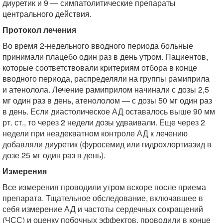
диуретик и 9 — симпатолитические препараты
центрального действия.
Протокол лечения
Во время 2-недельного вводного периода больные
принимали плацебо один раз в день утром. Пациентов,
которые соответствовали критериям отбора в конце
вводного периода, распределяли на группы рамиприла
и атенолола. Лечение рамиприлом начинали с дозы 2,5
мг один раз в день, атенололом — с дозы 50 мг один раз
в день. Если диастолическое АД оставалось выше 90 мм
рт. ст., то через 2 недели дозы удваивали. Еще через 2
недели при неадекватном контроле АД к лечению
добавляли диуретик (фуросемид или гидрохлортиазид в
дозе 25 мг один раз в день).
Измерения
Все измерения проводили утром вскоре после приема
препарата. Тщательное обследование, включавшее в
себя измерение АД и частоты сердечных сокращений
(ЧСС) и оценку побочных эффектов, проводили в конце