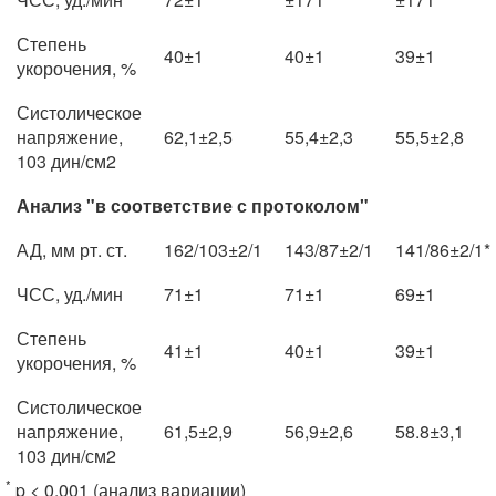
Степень
40±1
40±1
39±1
укорочения, %
Систолическое
напряжение,
62,1±2,5
55,4±2,3
55,5±2,8
103 дин/см2
Анализ "в соответствие с протоколом"
АД, мм рт. ст.
162/103±2/1
143/87±2/1
141/86±2/1*
ЧСС, уд./мин
71±1
71±1
69±1
Степень
41±1
40±1
39±1
укорочения, %
Систолическое
напряжение,
61,5±2,9
56,9±2,6
58.8±3,1
103 дин/см2
*
p < 0,001 (анализ вариации)