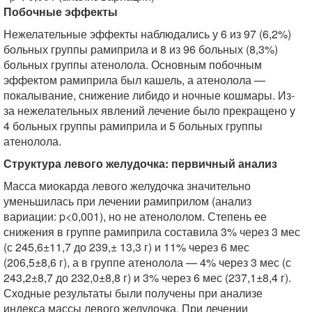
Побочные эффекты
Нежелательные эффекты наблюдались у 6 из 97 (6,2%)
больных группы рамиприла и 8 из 96 больных (8,3%)
больных группы атенолола. Основным побочным
эффектом рамиприла был кашель, а атенолола —
покалывание, снижение либидо и ночные кошмары. Из-
за нежелательных явлений лечение было прекращено у
4 больных группы рамиприла и 5 больных группы
атенолола.
Структура левого желудочка: первичный анализ
Масса миокарда левого желудочка значительно
уменьшилась при лечении рамиприлом (анализ
вариации: p<0,001), но не атенололом. Степень ее
снижения в группе рамиприла составила 3% через 3 мес
(с 245,6±11,7 до 239,± 13,3 г) и 11% через 6 мес
(206,5±8,6 г), а в группе атенолола — 4% через 3 мес (с
243,2±8,7 до 232,0±8,8 г) и 3% через 6 мес (237,1±8,4 г).
Сходные результаты были получены при анализе
индекса массы левого желудочка. При лечении