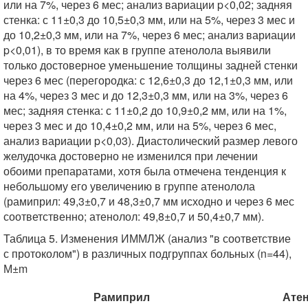
или на 7%, через 6 мес; анализ вариации p<0,02; задняя
стенка: с 11±0,3 до 10,5±0,3 мм, или на 5%, через 3 мес и
до 10,2±0,3 мм, или на 7%, через 6 мес; анализ вариации
p<0,01), в то время как в группе атенолола выявили
только достоверное уменьшение толщины задней стенки
через 6 мес (перегородка: с 12,6±0,3 до 12,1±0,3 мм, или
на 4%, через 3 мес и до 12,3±0,3 мм, или на 3%, через 6
мес; задняя стенка: с 11±0,2 до 10,9±0,2 мм, или на 1%,
через 3 мес и до 10,4±0,2 мм, или на 5%, через 6 мес,
анализ вариации p<0,03). Диастолический размер левого
желудочка достоверно не изменился при лечении
обоими препаратами, хотя была отмечена тенденция к
небольшому его увеличению в группе атенолола
(рамиприл: 49,3±0,7 и 48,3±0,7 мм исходно и через 6 мес
соответственно; атенолол: 49,8±0,7 и 50,4±0,7 мм).
Таблица 5. Изменения ИММЛЖ (анализ "в соответствие
с протоколом") в различных подгруппах больных (n=44),
М±m
Рамиприл
Ате