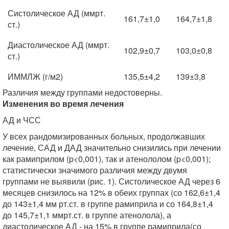
Систолическое АД (ммрт.
161,7±1,0
164,7±1,8
ст.)
Диастолическое АД (ммрт.
102,9±0,7
103,0±0,8
ст.)
ИММЛЖ (г/м2)
135,5±4,2
139±3,8
Различия между группами недостоверны.
Изменения во время лечения
АД и ЧСС
У всех рандомизированных больных, продолжавших
лечение, САД и ДАД значительно снизились при лечении
как рамиприлом (p<0,001), так и атенололом (p<0,001);
статистически значимого различия между двумя
группами не выявили (рис. 1). Систолическое АД через 6
месяцев снизилось на 12% в обеих группах (со 162,6±1,4
до 143±1,4 мм рт.ст. в группе рамиприла и со 164,8±1,4
до 145,7±1,1 ммрт.ст. в группе атенолола), а
диастолическое АД - на 15% в группе рамиприла(со