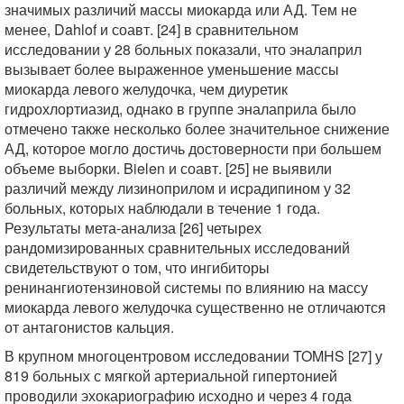
значимых различий массы миокарда или АД. Тем не
менее, Dahlof и соавт. [24] в сравнительном
исследовании у 28 больных показали, что эналаприл
вызывает более выраженное уменьшение массы
миокарда левого желудочка, чем диуретик
гидрохлортиазид, однако в группе эналаприла было
отмечено также несколько более значительное снижение
АД, которое могло достичь достоверности при большем
объеме выборки. Bielen и соавт. [25] не выявили
различий между лизиноприлом и исрадипином у 32
больных, которых наблюдали в течение 1 года.
Результаты мета-анализа [26] четырех
рандомизированных сравнительных исследований
свидетельствуют о том, что ингибиторы
ренинангиотензиновой системы по влиянию на массу
миокарда левого желудочка существенно не отличаются
от антагонистов кальция.
В крупном многоцентровом исследовании TOMHS [27] у
819 больных с мягкой артериальной гипертонией
проводили эхокариографию исходно и через 4 года