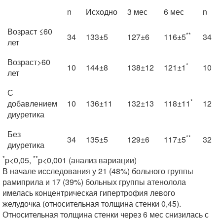
n
Исходно
3 мес
6 мес
n
Возраст ≤60
**
34
133±5
127±6
116±5
34
лет
Возраст>60
*
10
144±8
138±12
121±1
10
лет
С
*
добавлением
10
136±11
132±13
118±11
12
диуретика
Без
**
34
135±5
129±6
117±5
32
диуретика
*
**
p<0,05,
p<0,001 (анализ вариации)
В начале исследования у 21 (48%) больного группы
рамиприла и 17 (39%) больных группы атенолола
имелась концентрическая гипертрофия левого
желудочка (относительная толщина стенки 0,45).
Относительная толщина стенки через 6 мес снизилась с