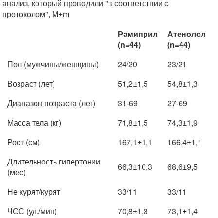
анализ, который проводили "в соответствии с
протоколом", М±m
Рамиприл
Атенолол
(n=44)
(n=44)
Пол (мужчины/женщины)
24/20
23/21
Возраст (лет)
51,2±1,5
54,8±1,3
Диапазон возраста (лет)
31-69
27-69
Масса тела (кг)
71,8±1,5
74,3±1,9
Рост (см)
167,1±1,1
166,4±1,1
Длительность гипертонии
66,3±10,3
68,6±9,5
(мес)
Не курят/курят
33/11
33/11
ЧСС (уд./мин)
70,8±1,3
73,1±1,4