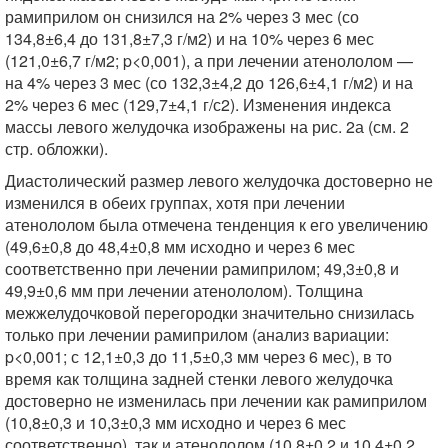
рамиприлом он снизился на 2% через 3 мес (со
134,8±6,4 до 131,8±7,3 г/м2) и на 10% через 6 мес
(121,0±6,7 г/м2; p<0,001), а при лечении атенололом —
на 4% через 3 мес (со 132,3±4,2 до 126,6±4,1 г/м2) и на
2% через 6 мес (129,7±4,1 г/с2). Изменения индекса
массы левого желудочка изображены на рис. 2а (см. 2
стр. обложки).
Диастолический размер левого желудочка достоверно не
изменился в обеих группах, хотя при лечении
атенололом была отмечена тенденция к его увеличению
(49,6±0,8 до 48,4±0,8 мм исходно и через 6 мес
соответственно при лечении рамиприлом; 49,3±0,8 и
49,9±0,6 мм при лечении атенололом). Толщина
межжелудочковой перегородки значительно снизилась
только при лечении рамиприлом (анализ вариации:
p<0,001; с 12,1±0,3 до 11,5±0,3 мм через 6 мес), в то
время как толщина задней стенки левого желудочка
достоверно не изменилась при лечении как рамиприлом
(10,8±0,3 и 10,3±0,3 мм исходно и через 6 мес
соответственно), так и атенололом (10,8±0,2 и 10,4±0,2