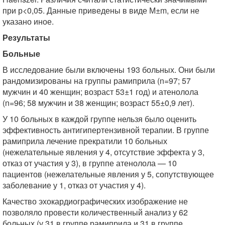
при р<0,05. Данные приведены в виде М±m, если не
указано иное.
Результаты
Больные
В исследование были включены 193 больных. Они были
рандомизированы на группы рамиприла (n=97; 57
мужчин и 40 женщин; возраст 53±1 год) и атенолола
(n=96; 58 мужчин и 38 женщин; возраст 55±0,9 лет).
У 10 больных в каждой группе нельзя было оценить
эффективность антигипертензивной терапии. В группе
рамиприла лечение прекратили 10 больных
(нежелательные явления у 4, отсутствие эффекта у 3,
отказ от участия у 3), в группе атенолола — 10
пациентов (нежелательные явления у 5, сопутствующее
заболевание у 1, отказ от участия у 4).
Качество эхокардиографических изображение не
позволяло провести количественный анализ у 62
больных (у 31 в группе рамиприла и 31 в группе