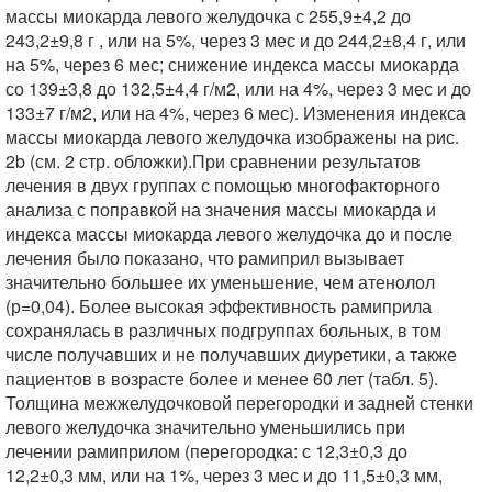
массы миокарда левого желудочка с 255,9±4,2 до
243,2±9,8 г , или на 5%, через 3 мес и до 244,2±8,4 г, или
на 5%, через 6 мес; снижение индекса массы миокарда
со 139±3,8 до 132,5±4,4 г/м2, или на 4%, через 3 мес и до
133±7 г/м2, или на 4%, через 6 мес). Изменения индекса
массы миокарда левого желудочка изображены на рис.
2b (см. 2 стр. обложки).При сравнении результатов
лечения в двух группах с помощью многофакторного
анализа с поправкой на значения массы миокарда и
индекса массы миокарда левого желудочка до и после
лечения было показано, что рамиприл вызывает
значительно большее их уменьшение, чем атенолол
(р=0,04). Более высокая эффективность рамиприла
сохранялась в различных подгруппах больных, в том
числе получавших и не получавших диуретики, а также
пациентов в возрасте более и менее 60 лет (табл. 5).
Толщина межжелудочковой перегородки и задней стенки
левого желудочка значительно уменьшились при
лечении рамиприлом (перегородка: с 12,3±0,3 до
12,2±0,3 мм, или на 1%, через 3 мес и до 11,5±0,3 мм,