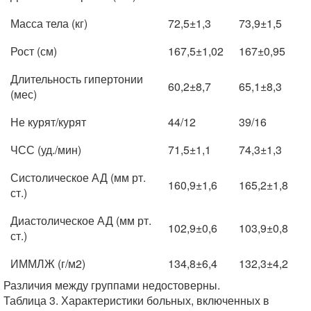
Масса тела (кг)
72,5±1,3
73,9±1,5
Рост (см)
167,5±1,02
167±0,95
Длительность гипертонии
60,2±8,7
65,1±8,3
(мес)
Не курят/курят
44/12
39/16
ЧСС (уд./мин)
71,5±1,1
74,3±1,3
Систолическое АД (мм рт.
160,9±1,6
165,2±1,8
ст.)
Диастолическое АД (мм рт.
102,9±0,6
103,9±0,8
ст.)
ИММЛЖ (г/м2)
134,8±6,4
132,3±4,2
Различия между группами недостоверны.
Таблица 3. Характеристики больных, включенных в