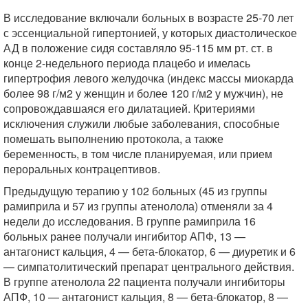
В исследование включали больных в возрасте 25-70 лет
с эссенциальной гипертонией, у которых диастолическое
АД в положение сидя составляло 95-115 мм рт. ст. в
конце 2-недельного периода плацебо и имелась
гипертрофия левого желудочка (индекс массы миокарда
более 98 г/м2 у женщин и более 120 г/м2 у мужчин), не
сопровождавшаяся его дилатацией. Критериями
исключения служили любые заболевания, способные
помешать выполнению протокола, а также
беременность, в том числе планируемая, или прием
пероральных контрацептивов.
Предыдущую терапию у 102 больных (45 из группы
рамиприла и 57 из группы атенолола) отменяли за 4
недели до исследования. В группе рамиприла 16
больных ранее получали ингибитор АПФ, 13 —
антагонист кальция, 4 — бета-блокатор, 6 — диуретик и 6
— симпатолитический препарат центрального действия.
В группе атенолола 22 пациента получали ингибиторы
АПФ, 10 — антагонист кальция, 8 — бета-блокатор, 8 —