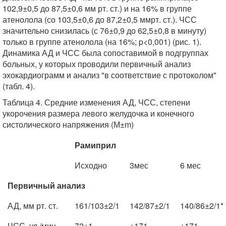
102,9±0,5 до 87,5±0,6 мм рт. ст.) и на 16% в группе
атенолола (со 103,5±0,6 до 87,2±0,5 ммрт. ст.). ЧСС
значительно снизилась (с 76±0,9 до 62,5±0,8 в минуту)
только в группе атенолола (на 16%; p<0,001) (рис. 1).
Динамика АД и ЧСС была сопоставимой в подгруппах
больных, у которых проводили первичный анализ
эхокардиограмм и анализ "в соответствие с протоколом"
(табл. 4).
Таблица 4. Средние изменения АД, ЧСС, степени
укорочения размера левого желудочка и конечного
систолического напряжения (М±m)
Рамиприл
Исходно
3мес
6 мес
Первичный анализ
АД, мм рт. ст.
161/103±2/1
142/87±2/1
140/86±2/1*
ЧСС, уд./мин
72±1
±171
±171