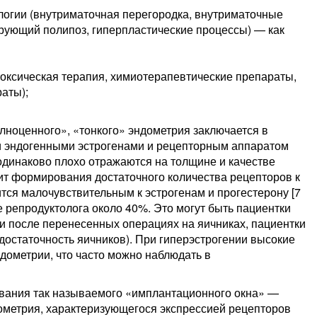
огии (внутриматочная перегородка, внутриматочные
рующий полипоз, гиперпластические процессы) — как
оксическая терапия, химиотерапевтические препараты,
аты);
лноценного», «тонкого» эндометрия заключается в
и эндогенными эстрогенами и рецепторным аппаратом
я одинаково плохо отражаются на толщине и качестве
ит формирования достаточного количества рецепторов к
ится малочувствительным к эстрогенам и прогестерону [7
е репродуктолога около 40%. Это могут быть пациентки
ки после перенесенных операциях на яичниках, пациентки
остаточность яичников). При гиперэстрогении высокие
дометрии, что часто можно наблюдать в
ования так называемого «имплантационного окна» —
метрия, характеризующегося экспрессией рецепторов