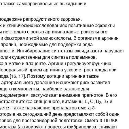
 но также самопроизвольные выкидыши и
поддержке репродуктивного здоровья.
 и клинических исследованиях позитивные эффекты
 не столько с ролью аргинина как «строительного
ми факторами этой аминокислоты. В организме аргинин
 и пролин, необходимые для поддержки ряда
нности. Ингибирование синтетазы оксида азота нарушает
пролин существенны для синтеза полиаминов,
а в матке и плаценте. Аргинин регулирует функцию
Пероральный прием аргинина ускоряет рост плода при
ода [16, 17]. Поэтому дотации аргинина также
 артериального давления и снижают риск развития
жащего компоненты, наиболее важные для
эндометрием, заслуживает внимание прегнотон. В его
кстракт витекса священного, витамины Е, С, В
, В
и
2
6
уется также назначение препаратов омега-3-
оторые на сегодняшний день представляют собой один
зервов для прегравидарной подготовки. Омега-3-ПНЖК
емостаза (активируют процессы фибринолиза, снижают