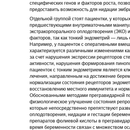
специфических генов и факторов роста, по
предоставить возможность для нидации эмбр
Отдельной группой стоят пациентки, у котор
предшествующими внутриматочными манипул
экстракорпорального оплодотворения (ЭКО) и
факторов, так как тонкий эндометрий — лишь
Например, у пациенток с оперативными вмеш
характеризуется различными изменениями как 
за счет нарушения экспрессии рецепторов с
активности, нарушения формирования пинопо
пациенток с тонким эндометрием является кл
лечения, направленным на достижение береме
нормализации состояния рецепторов эндомет
восстановлению местного иммунитета и норм
Обоснованными методами прегравидарной по
физиологическое улучшение состояния репрод
которые непосредственно препятствуют разви
оплодотворения, нидации и гестации береме
препаратов фолиевой кислоты в прегравидарн
время беременности связан с множеством ос