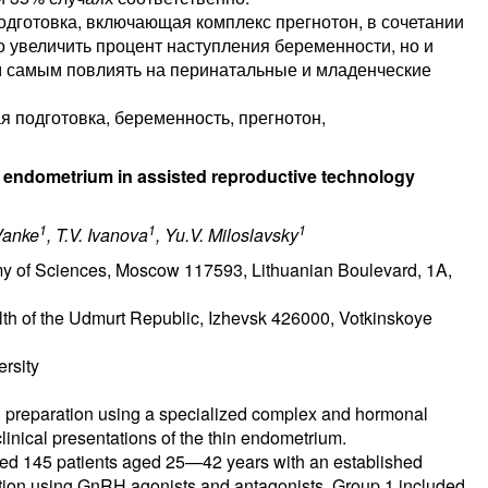
дготовка, включающая комплекс прегнотон, в сочетании
о увеличить процент наступления беременности, но и
ем самым повлиять на перинатальные и младенческие
 подготовка, беременность, прегнотон,
in endometrium in assisted reproductive technology
1
1
1
 Vanke
, T.V. Ivanova
, Yu.V. Miloslavsky
emy of Sciences, Moscow 117593, Lithuanian Boulevard, 1A,
Health of the Udmurt Republic, Izhevsk 426000, Votkinskoye
rsity
id preparation using a specialized complex and hormonal
clinical presentations of the thin endometrium.
led 145 patients aged 25—42 years with an established
ulation using GnRH agonists and antagonists. Group 1 included