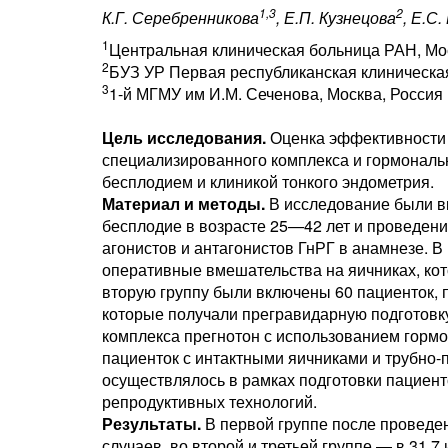
1,3
2
К.Г. Серебренникова
, Е.П. Кузнецова
, Е.С.
1
Центральная клиническая больница РАН, Мо
2
БУЗ УР Первая республиканская клиническа
3
1-й МГМУ им И.М. Сеченова, Москва, Россия
Цель исследования.
Оценка эффективности 
специализированного комплекса и гормональ
бесплодием и клиникой тонкого эндометрия.
Материал и методы.
В исследование были в
бесплодие в возрасте 25—42 лет и проведен
агонистов и антагонистов ГнРГ в анамнезе. 
оперативные вмешательства на яичниках, кот
вторую группу были включены 60 пациенток,
которые получали прегравидарную подготовку
комплекса прегнотон с использованием гормо
пациенток с интактными яичниками и трубно
осуществлялось в рамках подготовки пациен
репродуктивных технологий.
Результаты.
В первой группе после проведе
случаев, во второй и третьей группе — в 31,7