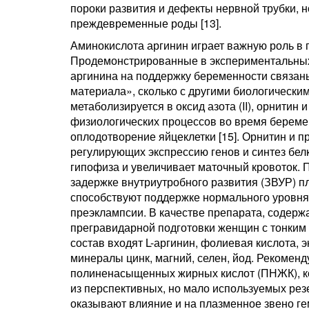
пороки развития и дефекты нервной трубки,
преждевременные роды [13].
Аминокислота аргинин играет важную роль в 
Продемонстрированные в экспериментальных
аргинина на поддержку беременности связаны
материала», сколько с другими биологически
метаболизируется в оксид азота (II), орнитин
физиологических процессов во время береме
оплодотворение яйцеклетки [15]. Орнитин и 
регулирующих экспрессию генов и синтез белк
гипофиза и увеличивает маточный кровоток. 
задержке внутриутробного развития (ЗВУР) пл
способствуют поддержке нормального уровня
преэклампсии. В качестве препарата, содер
прегравидарной подготовки женщин с тонким 
состав входят L-аргинин, фолиевая кислота, э
минералы цинк, магний, селен, йод. Рекоменд
полиненасыщенных жирных кислот (ПНЖК), к
из перспективных, но мало используемых ре
оказывают влияние и на плазменное звено г