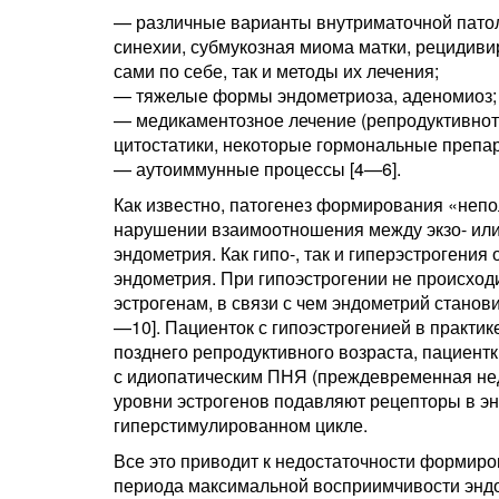
— различные варианты внутриматочной патол
синехии, субмукозная миома матки, рецидиви
сами по себе, так и методы их лечения;
— тяжелые формы эндометриоза, аденомиоз;
— медикаментозное лечение (репродуктивнот
цитостатики, некоторые гормональные препар
— аутоиммунные процессы [4—6].
Как известно, патогенез формирования «непо
нарушении взаимоотношения между экзо- ил
эндометрия. Как гипо-, так и гиперэстрогени
эндометрия. При гипоэстрогении не происход
эстрогенам, в связи с чем эндометрий станов
—10]. Пациенток с гипоэстрогенией в практик
позднего репродуктивного возраста, пациент
с идиопатическим ПНЯ (преждевременная нед
уровни эстрогенов подавляют рецепторы в эн
гиперстимулированном цикле.
Все это приводит к недостаточности формир
периода максимальной восприимчивости эндо