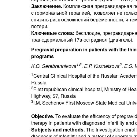
Заключение.
Комплексная прегравидарная по
с гормональной терапией, позволяет не тольк
снизить риск осложнений беременности, и т
потери.
Ключевые слова:
бесплодие, прегравидарная
трансдермальный 17в-эстрадиол (дивигель).
Pregravid preparation in patients with the th
programs
1
3
2
K.G. Serebrennikova
'
, E.P. Kuznetsova
, E.S.
1
Central Clinical Hospital of the Russian Acad
Russia
2
First republican clinical hospital, Ministry of 
Highway, 57, Russia
3
I.M. Sechenov First Moscow State Medical Unive
Objective.
To evaluate the efficiency of pregrav
therapy in patients with diagnosed infertility and 
Subjects and methods.
The investigation enrol
diagnosis of infertility and a history of superov