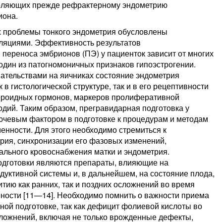
зволяющих прежде рефрактерному эндометрию
иона.
ых проблемы тонкого эндометрия обусловлены
яциями. Эффективность результатов
 переноса эмбрионов (ПЭ) у пациенток зависит от многих
 один из патогномоничных признаков гипоэстрогении.
ательствами на яичниках состояние эндометрия
в гистологической структуре, так и в его рецептивности
тероидных гормонов, маркеров пролиферативной
дий. Таким образом, прегравидарная подготовка у
ючевым фактором в подготовке к процедурам и методам
нности. Для этого необходимо стремиться к
рия, синхронизации его фазовых изменений,
ального кровоснабжения матки и эндометрия.
дготовки являются препараты, влияющие на
уктивной системы и, в дальнейшем, на состояние плода,
тию как ранних, так и поздних осложнений во время
нности [11—14]. Необходимо помнить о важности приема
ой подготовке, так как дефицит фолиевой кислоты во
ложнений, включая не только врожденные дефекты,