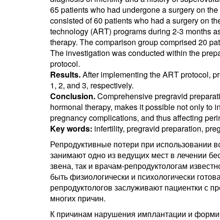
65 patients who had undergone a surgery on the 
consisted of 60 patients who had a surgery on th
technology (ART) programs during 2-3 months a
therapy. The comparison group comprised 20 patient
The investigation was conducted within the prepar
protocol.
Results.
After implementing the ART protocol, p
1, 2, and 3, respectively.
Conclusion.
Comprehensive pregravid preparatio
hormonal therapy, makes it possible not only to in
pregnancy complications, and thus affecting perin
Key words:
infertility, pregravid preparation, p
Репродуктивные потери при использовании в
занимают одно из ведущих мест в лечении бе
звена, так и врачам-репродуктологам извест
быть физиологически и психологически готов
репродуктологов заслуживают пациентки с пр
многих причин.
К причинам нарушения имплантации и формир