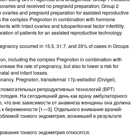
ovaries and received no pregravid preparation; Group 2
e ovaries and pregravid preparation for assisted reproductive
s the complex Pregnoton in combination with hormone
s with intact ovaries and tuboperitoneal factor infertility.
ation of patients for an assisted reproductive technology
regnancy occurred in 15.5, 31.7, and 35% of cases in Groups
n, including the complex Pregnoton in combination with
crease the rate of pregnancy, but also to lower a risk for
atal and infant losses.
regnancy, Pregnoton, transdermal 17p-estradiol (Divigel).
спомогательных репродуктивных технологий (ВРТ)
сплодия. На сегодняшний день как врачу амбулаторного
но, что вне зависимости от анамнеза женщины она должна
а к беременности [1—3]. Отдельного внимания врачей-
облемой тонкого эндометрия, возникшей в результате
ования тонкого эндометрия относятся: