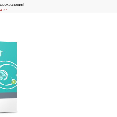
авоохранения!
вании