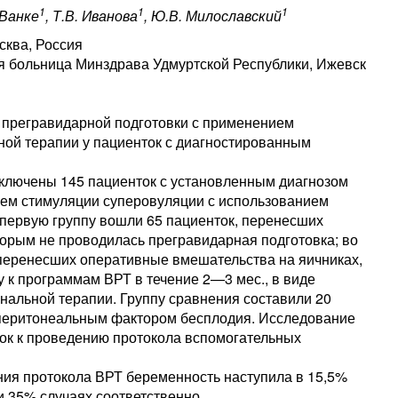
1
1
1
 Ванке
, Т.В. Иванова
, Ю.В. Милославский
сква, Россия
я больница Минздрава Удмуртской Республики, Ижевск
прегравидарной подготовки с применением
ной терапии у пациенток с диагностированным
ключены 145 пациенток с установленным диагнозом
ием стимуляции суперовуляции с использованием
В первую группу вошли 65 пациенток, перенесших
орым не проводилась прегравидарная подготовка; во
 перенесших оперативные вмешательства на яичниках,
 к программам ВРТ в течение 2—3 мес., в виде
нальной терапии. Группу сравнения составили 20
-перитонеальным фактором бесплодия. Исследование
ток к проведению протокола вспомогательных
ния протокола ВРТ беременность наступила в 15,5%
 и 35% случаях соответственно.