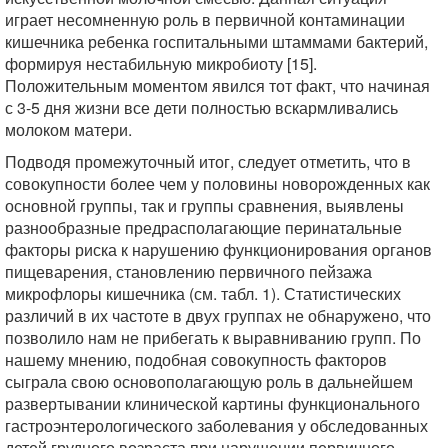
играет несомненную роль в первичной контаминации
кишечника ребенка госпитальными штаммами бактерий,
формируя нестабильную микробиоту [15].
Положительным моментом явился тот факт, что начиная
с 3-5 дня жизни все дети полностью вскармливались
молоком матери.
Подводя промежуточный итог, следует отметить, что в
совокупности более чем у половины новорожденных как
основной группы, так и группы сравнения, выявлены
разнообразные предрасполагающие перинатальные
факторы риска к нарушению функционирования органов
пищеварения, становлению первичного пейзажа
микрофлоры кишечника (см. табл. 1). Статистических
различий в их частоте в двух группах не обнаружено, что
позволило нам не прибегать к выравниванию групп. По
нашему мнению, подобная совокупность факторов
сыграла свою основополагающую роль в дальнейшем
развертывании клинической картины функционального
гастроэнтерологического заболевания у обследованных
детей грудного возраста при нарушении первичного