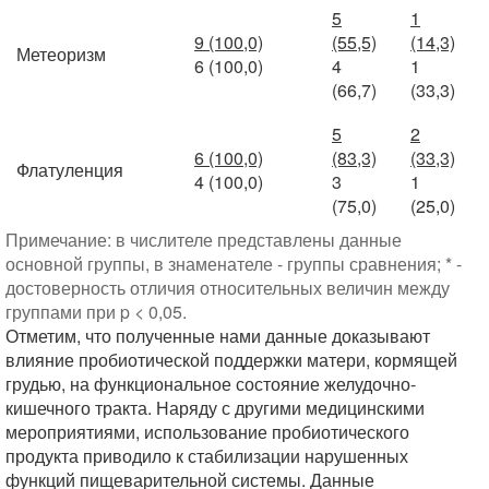
5
1
9 (100,0)
(55,5)
(14,3)
Метеоризм
6 (100,0)
4
1
(66,7)
(33,3)
5
2
6 (100,0)
(83,3)
(33,3)
Флатуленция
4 (100,0)
3
1
(75,0)
(25,0)
Примечание: в числителе представлены данные
основной группы, в знаменателе - группы сравнения; * -
достоверность отличия относительных величин между
группами при p < 0,05.
Отметим, что полученные нами данные доказывают
влияние пробиотической поддержки матери, кормящей
грудью, на функциональное состояние желудочно-
кишечного тракта. Наряду с другими медицинскими
мероприятиями, использование пробиотического
продукта приводило к стабилизации нарушенных
функций пищеварительной системы. Данные