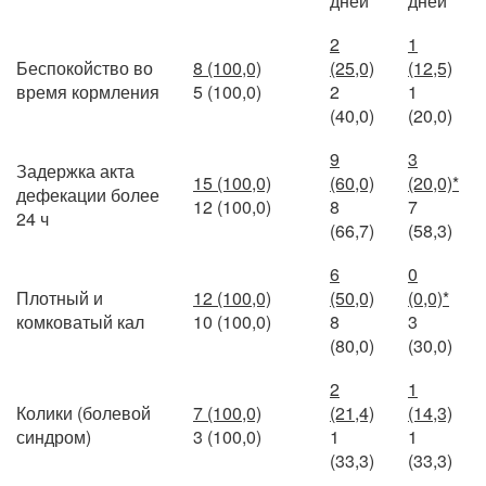
дней
дней
2
1
Беспокойство во
8 (100,0)
(25,0)
(12,5)
время кормления
5 (100,0)
2
1
(40,0)
(20,0)
9
3
Задержка акта
15 (100,0)
(60,0)
(20,0)*
дефекации более
12 (100,0)
8
7
24 ч
(66,7)
(58,3)
6
0
Плотный и
12 (100,0)
(50,0)
(0,0)*
комковатый кал
10 (100,0)
8
3
(80,0)
(30,0)
2
1
Колики (болевой
7 (100,0)
(21,4)
(14,3)
синдром)
3 (100,0)
1
1
(33,3)
(33,3)