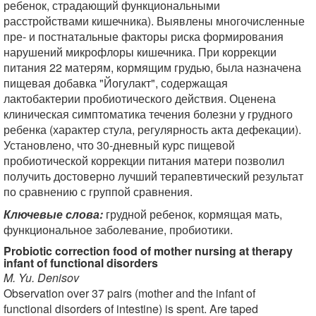
ребенок, страдающий функциональными
расстройствами кишечника). Выявлены многочисленные
пре- и постнатальные факторы риска формирования
нарушений микрофлоры кишечника. При коррекции
питания 22 матерям, кормящим грудью, была назначена
пищевая добавка "Йогулакт", содержащая
лактобактерии пробиотического действия. Оценена
клиническая симптоматика течения болезни у грудного
ребенка (характер стула, регулярность акта дефекации).
Установлено, что 30-дневный курс пищевой
пробиотической коррекции питания матери позволил
получить достоверно лучший терапевтический результат
по сравнению с группой сравнения.
Ключевые слова:
грудной ребенок, кормящая мать,
функциональное заболевание, пробиотики.
Probiotic correction food of mother nursing at therapy
infant of functional disorders
M. Yu. Denisov
Observation over 37 pairs (mother and the infant of
functional disorders of intestine) is spent. Are taped