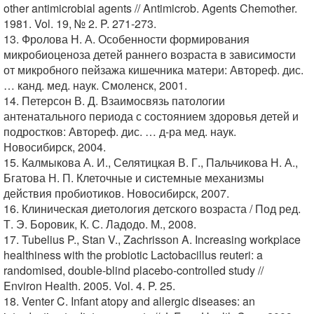
other antimicrobial agents // Antimicrob. Agents Chemother.
1981. Vol. 19, № 2. P. 271-273.
13. Фролова Н. А. Особенности формирования
микробиоценоза детей раннего возраста в зависимости
от микробного пейзажа кишечника матери: Автореф. дис.
… канд. мед. наук. Смоленск, 2001.
14. Петерсон В. Д. Взаимосвязь патологии
антенатального периода с состоянием здоровья детей и
подростков: Автореф. дис. … д-ра мед. наук.
Новосибирск, 2004.
15. Калмыкова А. И., Селятицкая В. Г., Пальчикова Н. А.,
Бгатова Н. П. Клеточные и системные механизмы
действия пробиотиков. Новосибирск, 2007.
16. Клиническая диетология детского возраста / Под ред.
Т. Э. Боровик, К. С. Ладодо. М., 2008.
17. Tubelius P., Stan V., Zachrisson A. Increasing workplace
healthiness with the probiotic Lactobacillus reuteri: a
randomised, double-blind placebo-controlled study //
Environ Health. 2005. Vol. 4. P. 25.
18. Venter C. Infant atopy and allergic diseases: an