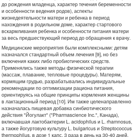
до рождения младенца, характер течения беременности
и особенности ведения родов), аспекты
жизнедеятельности матери и ребенка в период
нахождения в родильном доме, характер стартового
вскармливания ребенка и особенности питания матери
за весь предшествующий период до обращения к врачу.
Медицинские мероприятия были комплексными: детям
назначался стандартный объем лечения [9], но без
включения каких либо пробиотических средств.
Применялись также методы физической терапии
(массаж, плавание, тепловые процедуры). Матерям,
кормящим грудью, разрабатывались индивидуальные
рекомендации по оптимизации рациона питания,
ориентируясь на общие принципы кормления женщины
в лактационный период [10]. Им также целенаправленно
назначалась пищевая добавка синбиотического
действия "Йогулакт" ("Pharmascience Inc.", Канада),
включавшая лактобактерии L. acidophilus и L. rhamnosus,
а также йогуртовую культуру L. bulgaricus и Streptococcus
thermophilus, в дозе 1 капс. 3 раза в день на 30-40 дней.