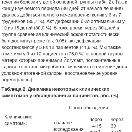
течении болезни у детей основной группы (табл. 2). Так, к
концу изучаемого периода (30 дней от начала лечения)
удалось добиться полного исчезновения колик у 6 из 7
грудничков (85,7 %). Акт дефекации был оптимальным у
12 из 15 детей (80,0 %). В тоже время через 30 дней в
группе сравнения клинический эффект статистически
был достигнут реже (p < 0,05): акт дефекации
восстановился у 5 из 12 пациентов (41,6 %). Мы также
отметили у 9 из 12 пациентов (75,0 %) основной группы,
матери которых принимали Йогулакт, положительные
сдвиги в составе микробиоты кишечника (снижение доли
условно-патогенной флоры, восстановление уровня
нормофлоры).
Таблица 2. Динамика некоторых клинических
симптомов у обследованных пациентов, абс. (%)
Срок наблюдения
Клинические
через
через
в начале
симптомы
14-15
30
исследования