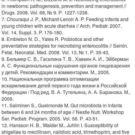
in newborns: pathogenesis, prevention and management //
Drugs. 2008. Vol. 68, № 9. Р. 1227-1238.
7. Chouraqui J. P., Michard-Lenoir A. P. Feeding infants and
young children with acute diarrhea // Arch. Pediatr. 2007.
Vol. 14, Suppl. 3. P. 176-180.
8. Embleton N. D., Yates R. Probiotics and other
preventative strategies for necrotising enterocolitis // Semin.
Fetal. Neonatal. Med. 2008. Vol. 13, № 1. Р. 35-43.
9. Бельмер С. В., Гасилина Т. В., Хавкин А. И., Эйберман
А. С. Функциональные нарушения органов пищеварения
у детей. Рекомендации и комментарии. М., 2005.
10. Национальная программа оптимизации
вскармливания детей первого года жизни в Российской
Федерации / Под ред. В. А. Тутельяна, А. А. Баранова. М.,
2009.
11. Salminen S., Gueimonde M. Gut microbiota in infants
between 6 and 24 months of age // Nestle Nutr. Workshop
Ser. Pediatr. Program. 2005. Vol. 56. Р. 43-51.
12. Hansson H. B., Walder M., Juhlin I. Susceptibility of
shigellae to mecillinam, nalidixic acid, trimethoprim, and five