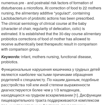
numerous pre - and postnatal risk factors of formation of
disturbances а microflora. At correction of food to 22 mothers
nursing, the alimentary additive "yogulact", containing
Lactobacterium of probiotic actions has been prescribed.
The clinical semiology of clinical course at the baby
(character of chair, regularity of defecation, colic) is
estimated. It is established that the 30-day course alimentary
probiotics corrections of food of mother has allowed to
receive authentically best therapeutic result in comparison
with comparison group.
Keywords:
infant, mothers nursing, functional disease,
probiotics.
Функциональные нарушения кишечника у грудных детей
являются наиболее частыми причинами обращения
родителей к специалисту. По нашим данным, подобные
расстройства той или иной степени выраженности
диагностируются более чем у 1/3 младенцев,
находящихся на грудном вскармливании [1]. Дисфункции
пищеварительного тракта поддерживаются комплексом