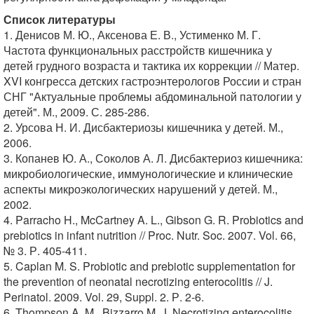
Список литературы
1. Денисов М. Ю., Аксенова Е. В., Устименко М. Г.
Частота функциональных расстройств кишечника у
детей грудного возраста и тактика их коррекции // Матер.
XVI конгресса детских гастроэнтерологов России и стран
СНГ "Актуальные проблемы абдоминальной патологии у
детей". М., 2009. С. 285-286.
2. Урсова Н. И. Дисбактериозы кишечника у детей. М.,
2006.
3. Копанев Ю. А., Соколов А. Л. Дисбактериоз кишечника:
микробиологические, иммунологические и клинические
аспекты микроэкологических нарушений у детей. М.,
2002.
4. Parracho H., McCartney A. L., Gibson G. R. Probiotics and
prebiotics in infant nutrition // Proc. Nutr. Soc. 2007. Vol. 66,
№ 3. Р. 405-411.
5. Caplan M. S. Probiotic and prebiotic supplementation for
the prevention of neonatal necrotizing enterocolitis // J.
Perinatol. 2009. Vol. 29, Suppl. 2. Р. 2-6.
6. Thompson A. M., Bizzarro M. J. Necrotizing enterocolitis