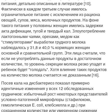
питания, детально описанные в литературе [10].
Фактически в каждом третьем случае имелось
ограничительное питание с исключением из рациона
овощей, супов, мяса, молочных продуктов. На фоне
такого питания у половины женщин имелись задержки
акта дефекации, тугой и твердый кал. Злоупотребление
лактогонными чаями, орехами, медом как
"стимуляторами" выработки грудного молока
наблюдалось у 31,8 и 40,0 % кормящих женщин
основной и сравнительной групп. Эти лица считали, что
если не употреблять данные продукты в достаточном
количестве, то уровень секреции молока резко упадет и
ребенок будет "голодать". Хотя влияние таких продуктов
на количество молока считается не доказанным [16].
Посев кала на дисбактериоз показал примерно
идентичные изменения у всех 12 обследованных
грудничков: избыточный рост некоторых представителей
условно-патогенной микрофлоры (стафилококк,
гемолитическая E. coli, клебсиелла и др.) при
сохраненном количестве или умеренном снижении