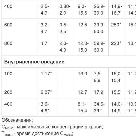
400
2,5-
0,88-
9,3-
26,9-
14,9-
11,
4,9
2,0
15,6
39,0
16,7
14,
600
3,2-
0,5-
12,5
39,9-
250*
15,
4,7
2,5
50,0
800
4,7
2,0-
12,3-
59,9-
223*
13,
4,0
15,0
60,0
Внутривенное введение
100
1,17*
13,0
7,5-
15,0-
11,
8,9
15,4
200
2,07*
12,7
17,9
15,5
11,
400
3,6-
8,1-
34,6-
14,0-
10,
4,6*
15,4
39,1
14,9
11,
Обозначения:
С
- максимальные концентрации в крови;
макс
Т
- время достижения С
;
макс
макс