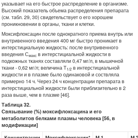
указывает на его быстрое распределение в организме.
Высокий показатель объема распределения препарата
(см. табл. 29, 30) свидетельствует о его хорошем
проникновении в органы, ткани и клетки.
Моксифлоксацин после однократного приема внутрь или
внутривенного введения 400 мг быстро проникает в
интерстициальную жидкость: после внутривенного
введения С
в интерстициальной жидкости в
макс
подкожных тканях составляли 0,47 мг/л, в мышечной
ткани - 0,62 мг/л; величина T
в интерстициальной
1/2
жидкости и в плазме было одинаковой и соствляла
примерно 14 ч. Через 24 ч концентрации препарата в
интерстициальной жидкости были приблизительно в 2
раза выше, чем в плазме [46].
Таблица 32.
Связывание (%) моксифлоксацина и его
метаболитов белками плазмы человека [56, в
модификации]
Концентрации
Моксифлоксацин*
М 1
М 