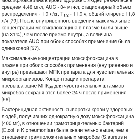
среднем 4,48 мг/л, AUC - 34 мгч/л, стационарный объем
распределения - 1,9 л/кг, T
- 11,9 ч, обший клиренс 11,8
1/2
л/ч [79]. После внутривенного введения максимальные
концентрации моксифлоксацина в плазме были выше
(на 31%), чем после приема внутрь, а величина
показателя AUC при обоих способах применения была
одинаковой [57).
Максимальные концентрации моксифлоксацина в
плазме при обоих способах применения (внутривенно и
внутрь) превышают МПК препарата для чувствительных
микроорганизмов. Концентрации препарата,
превышающие МПК
для чувствительных штаммов
90
микробов сохраняются более 24 ч после применения
[56].
Бактерицидная активность сыворотки крови у здоровых
людей, получивших однократную дозу моксифлоксацина
(400 мг), в отношении грамотрица-тельных бактерий
(E.coli и K.pneumoniae) была значительно выше, чем в
отношении грамположительных микробов (S.aureus и