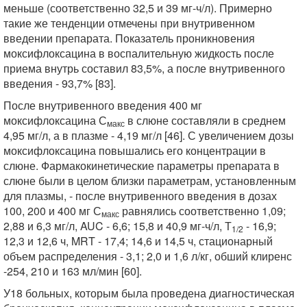
меньше (соответственно 32,5 и 39 мг-ч/л). Примерно
такие же тенденции отмечены при внутривенном
введении препарата. Показатель проникновения
моксифлоксацина в воспалительную жидкость после
приема внутрь составил 83,5%, а после внутривенного
введения - 93,7% [83].
После внутривенного введения 400 мг
моксифлоксацина С
в слюне составляли в среднем
макс
4,95 мг/л, а в плазме - 4,19 мг/л [46]. С увеличением дозы
моксифлоксацина повышались его концентрации в
слюне. Фармакокинетические параметры препарата в
слюне были в целом близки параметрам, установленным
для плазмы, - после внутривенного введения в дозах
100, 200 и 400 мг С
равнялись соответственно 1,09;
макс
2,88 и 6,3 мг/л, AUC - 6,6; 15,8 и 40,9 мг-ч/л, Т
- 16,9;
1/2
12,3 и 12,6 ч, MRT - 17,4; 14,6 и 14,5 ч, стационарный
объем распределения - 3,1; 2,0 и 1,6 л/кг, обший клиренс
-254, 210 и 163 мл/мин [60].
У18 больных, которым была проведена диагностическая