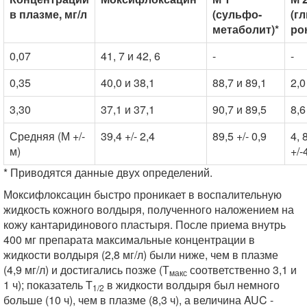
в плазме, мг/л
(сульфо-
(г
метаболит)*
ро
0,07
41, 7 и 42, 6
-
-
0,35
40,0 и 38,1
88,7 и 89,1
2,0
3,30
37,1 и 37,1
90,7 и 89,5
8,6
Средняя (М +/-
39,4 +/- 2,4
89,5 +/- 0,9
4, 
м)
+/-
* Приводятся данные двух определений.
Моксифлоксацин быстро проникает в воспалительную
жидкость кожного волдыря, полученного наложением на
кожу кантаридинового пластыря. После приема внутрь
400 мг препарата максимальные концентрации в
жидкости волдыря (2,8 мг/л) были ниже, чем в плазме
(4,9 мг/л) и достигались позже (Т
соответственно 3,1 и
макс
1 ч); показатель T
в жидкости волдыря был немного
1/2
больше (10 ч), чем в плазме (8,3 ч), а величина AUC -