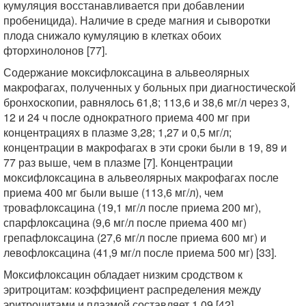
кумуляция восстанавливается при добавлении
пробеницида). Наличие в среде магния и сыворотки
плода снижало кумуляцию в клетках обоих
фторхинолонов [77].
Содержание моксифлоксацина в альвеолярных
макрофагах, полученных у больных при диагностической
бронхоскопии, равнялось 61,8; 113,6 и 38,6 мг/л через 3,
12 и 24 ч после однократного приема 400 мг при
концентрациях в плазме 3,28; 1,27 и 0,5 мг/л;
концентрации в макрофагах в эти сроки были в 19, 89 и
77 раз выше, чем в плазме [7]. Концентрации
моксифлоксацина в альвеолярных макрофагах после
приема 400 мг были выше (113,6 мг/л), чем
тровафлоксацина (19,1 мг/л после приема 200 мг),
спарфлоксацина (9,6 мг/л после приема 400 мг)
грепафлоксацина (27,6 мг/л после приема 600 мг) и
левофлоксацина (41,9 мг/л после приема 500 мг) [33].
Моксифлоксацин обладает низким сродством к
эритроцитам: коэффициент распределения между
эритроцитами и плазмой составляет 1,09 [42].