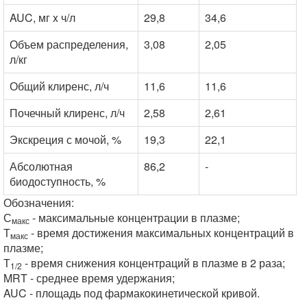
AUC, мг x ч/л
29,8
34,6
Объем распределения,
3,08
2,05
л/кг
Общий клиренс, л/ч
11,6
11,6
Почечный клиренс, л/ч
2,58
2,61
Экскреция с мочой, %
19,3
22,1
Абсолютная
86,2
-
биодоступность, %
Обозначения:
С
- максимальные концентрации в плазме;
макс
Т
- время достижения максимальных концентраций в
макс
плазме;
Т
- время снижения концентраций в плазме в 2 раза;
1/2
MRT - среднее время удержания;
AUC - площадь под фармакокинетической кривой.