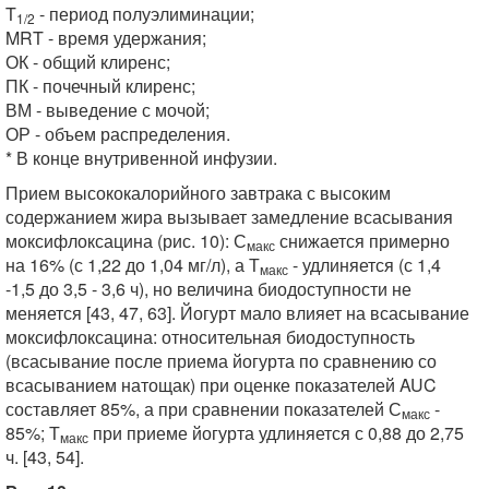
T
- период полуэлиминации;
1/2
MRT - время удержания;
ОК - общий клиренс;
ПК - почечный клиренс;
ВМ - выведение с мочой;
ОР - объем распределения.
* В конце внутривенной инфузии.
Прием высококалорийного завтрака с высоким
содержанием жира вызывает замедление всасывания
моксифлоксацина (рис. 10): С
снижается примерно
макс
на 16% (с 1,22 до 1,04 мг/л), а Т
- удлиняется (с 1,4
макс
-1,5 до 3,5 - 3,6 ч), но величина биодоступности не
меняется [43, 47, 63]. Йогурт мало влияет на всасывание
моксифлоксацина: относительная биодоступность
(всасывание после приема йогурта по сравнению со
всасыванием натощак) при оценке показателей AUC
составляет 85%, а при сравнении показателей С
-
макс
85%; Т
при приеме йогурта удлиняется с 0,88 до 2,75
макс
ч. [43, 54].