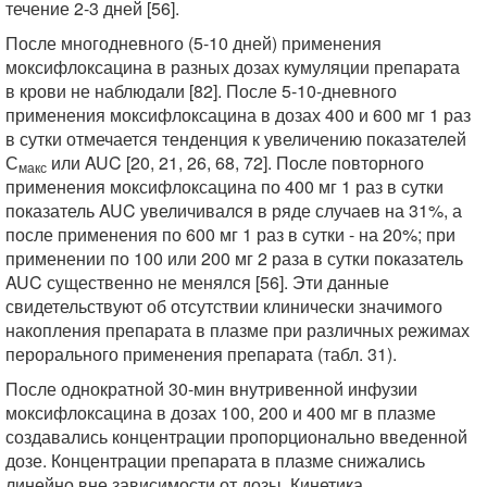
течение 2-3 дней [56].
После многодневного (5-10 дней) применения
моксифлоксацина в разных дозах кумуляции препарата
в крови не наблюдали [82]. После 5-10-дневного
применения моксифлоксацина в дозах 400 и 600 мг 1 раз
в сутки отмечается тенденция к увеличению показателей
С
или AUC [20, 21, 26, 68, 72]. После повторного
макс
применения моксифлоксацина по 400 мг 1 раз в сутки
показатель AUC увеличивался в ряде случаев на 31%, а
после применения по 600 мг 1 раз в сутки - на 20%; при
применении по 100 или 200 мг 2 раза в сутки показатель
AUC существенно не менялся [56]. Эти данные
свидетельствуют об отсутствии клинически значимого
накопления препарата в плазме при различных режимах
перорального применения препарата (табл. 31).
После однократной 30-мин внутривенной инфузии
моксифлоксацина в дозах 100, 200 и 400 мг в плазме
создавались концентрации пропорционально введенной
дозе. Концентрации препарата в плазме снижались
линейно вне зависимости от дозы. Кинетика