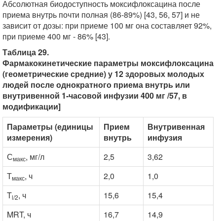
Абсолютная биодоступность моксифлоксацина после
приема внутрь почти полная (86-89%) [43, 56, 57] и не
зависит от дозы: при приеме 100 мг она составляет 92%,
при приеме 400 мг - 86% [43].
Таблица 29.
Фармакокинетические параметры моксифлоксацина
(геометрические средние) у 12 здоровых молодых
людей после однократного приема внутрь или
внутривенной 1-часовой инфузии 400 мг /57, в
модификации]
Параметры (единицы
Прием
Внутривенная
измерения)
внутрь
инфузия
С
, мг/л
2,5
3,62
макс
Т
, ч
2,0
1,0
макс
T
, ч
15,6
15,4
l/2
MRT, ч
16,7
14,9