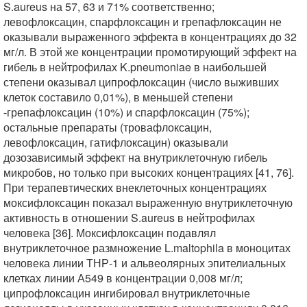
S.aureus на 57, 63 и 71% соответственно;
левофлоксацин, спарфлоксацин и грепафлоксацин не
оказывали выраженного эффекта в концентрациях до 32
мг/л. В этой же концентрации промотирующий эффект на
гибель в нейтрофилах K.pneumoniae в наибольшей
степени оказывал ципрофлоксацин (число выживших
клеток составило 0,01%), в меньшей степени
-грепафлоксацин (10%) и спарфлоксацин (75%);
остальные препараты (тровафлоксацин,
левофлоксацин, гатифлоксацин) оказывали
дозозависимый эффект на внутриклеточную гибель
микробов, но только при высоких концентрациях [41, 76].
При терапевтических внеклеточных концентрациях
моксифлоксацин показал выраженную внутриклеточную
активность в отношении S.aureus в нейтрофилах
человека [36]. Моксифлоксацин подавлял
внутриклеточное размножение L.maltophila в моноцитах
человека линии ТНР-1 и альвеолярных эпителиальных
клетках линии А549 в концентрации 0,008 мг/л;
ципрофлоксацин ингибировал внутриклеточные