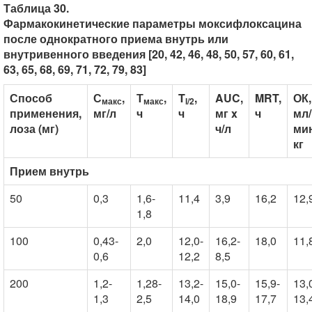
Таблица 30.
Фармакокинетические параметры моксифлоксацина
после однократного приема внутрь или
внутривенного введения [20, 42, 46, 48, 50, 57, 60, 61,
63, 65, 68, 69, 71, 72, 79, 83]
Способ
С
,
Т
,
T
,
AUC,
MRT,
ОК,
макс
макс
l
/2
применения,
мг/л
ч
ч
мг x
ч
мл/
лоза (мг)
ч/л
мин
кг
Прием внутрь
50
0,3
1,6-
11,4
3,9
16,2
12,
1,8
100
0,43-
2,0
12,0-
16,2-
18,0
11,
0,6
12,2
8,5
200
1,2-
1,28-
13,2-
15,0-
15,9-
13,
1,3
2,5
14,0
18,9
17,7
13,