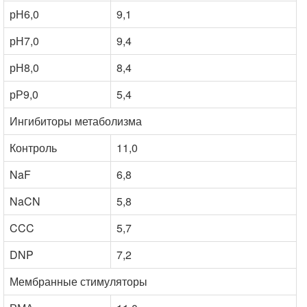
рН6,0
9,1
рН7,0
9,4
рН8,0
8,4
рР9,0
5,4
Ингибиторы метаболизма
Контроль
11,0
NaF
6,8
NaCN
5,8
CCC
5,7
DNP
7,2
Мембранные стимуляторы