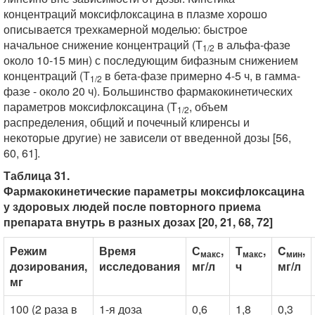
концентраций моксифлоксацина в плазме хорошо
описывается трехкамерной моделью: быстрое
начальное снижение концентраций (T
в альфа-фазе
1/2
около 10-15 мин) с последующим бифазным снижением
концентраций (Т
в бета-фазе примерно 4-5 ч, в гамма-
1/2
фазе - около 20 ч). Большинство фармакокинетических
параметров моксифлоксацина (T
, объем
1/2
распределения, общий и почечный клиренсы и
некоторые другие) не зависели от введенной дозы [56,
60, 61].
Таблица 31.
Фармакокинетические параметры моксифлоксацина
у здоровых людей после повторного приема
препарата внутрь в разных дозах [20, 21, 68, 72]
Режим
Время
С
,
Т
,
C
,
макс
макс
мин
дозирования,
исследования
мг/л
ч
мг/л
мг
100 (2 раза в
1-я доза
0,6
1,8
0,3