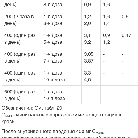
день)
8-я доза
0,9
1,6
200 (2 раза в
1-я доза
1,2
1,6
0,6
день)
8-я доза
2,0
1,4
400 (один раз
1-я доза
3,1
0,9
0,47
в день)
5-я доза
3,2
1,2
400 (один раз
1-я доза
3,05
-
-
в день)
7-я доза
3,87
-
-
400 (один раз
1-я доза
3,3
-
-
в день)
10-я доза
4,5
-
-
600 (один раз
1-я доза
-
-
-
в день)
10-я доза
-
-
-
Обозначения: См. табл. 29;
С
- минимальные определяемые концентрации в
мин
крови.
После внутривенного введения 400 мг С
макс
моксифлоксацина в крови здоровых людей равнялась в