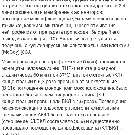
натрия, карбонил-цианид-m-хлорфенилгидразона и 2,4-
динитрофенола) и мембранных активаторов;
поглощение моксифлоксацина убитыми клетками было
таким же, как живыми (табл. 34). После отмывания
нейтрофилов от препарата происходит быстрый его
выход из клеток (рис. 10). Аналогичные результаты
получены с культивируемыми эпителиальными клетками
(McCoy) [36J.
Моксифлоксацин быстро (в течение 5 мин) проникает в
моноциты человека линии ТНР-1 и в стационарной
стадии (через 60 мин при 37°С) внутриклеточные (КЛ)
концентрации в 6,3 раза превышают внеклеточные
(ВКЛ); поглощение моноцитами моксифлоксацина было
несколько больше, чем ципрофлоксаиина (КЛ
концентрации превышали ВКЛ в 4,5 раза). Поглощение
моксифлоксацина альвеолярными эпителиальными
клетками линии А549 было значительно больше
(отношение КЛ/ВКЛ составляло 36,9) и существенно
превышало поглощение ципрофлоксацина (КЛ/ВКЛ =
5,8) [73].