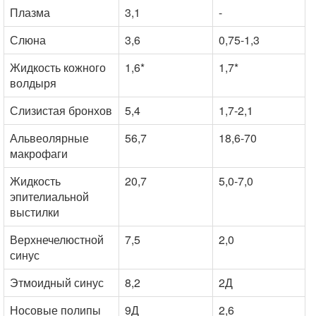
Плазма
3,1
-
Слюна
3,6
0,75-1,3
Жидкость кожного
1,6*
1,7*
волдыря
Слизистая бронхов
5,4
1,7-2,1
Альвеолярные
56,7
18,6-70
макрофаги
Жидкость
20,7
5,0-7,0
эпителиальной
выстилки
Верхнечелюстной
7,5
2,0
синус
Этмоидный синус
8,2
2Д
Носовые полипы
9Д
2,6