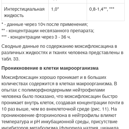
Интерстициальная
1,0"
0,8-1,4**, ***
жидкость
* - данные через 10ч после применения;
** - концентрации несвязанного препарата;
*** - концентрации через 3 - 36 ч.
Сводные данные по содержанию моксифлоксацина в
различных жидкостях и тканях человека представлены в
табл. 33.
Проникновение в клетки макроорганизма
Моксифлоксацин хорошо проникает и в больших
количествах содержится в клетках макроорганизма. В
опытах с полиморфноядерными нейтрофилами
человека было показано, что моксифлоксацин быстро
проникает внутрь клеток, создавая концентрации почти в
10 раз выше, чем во внеклеточной среде (рис. 11). На
проникновение фторхинолона в нейтрофилы влияют
температура и рН инкубационной среды, присутствие
ингибиторов метаболизма (флуорида натрия, цианида