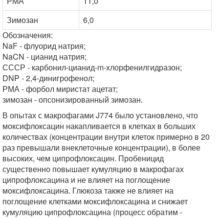
РМА
11,0
Зимозан
6,0
Обозначения:
NaF - флуорид натрия;
NaCN - цианид натрия;
СССР - карбонил-цианид-m-хлорфенилгидразон;
DNP - 2,4-динигрофенол;
РМА - форбол миристат ацетат;
зимозан - опсонизированный зимозан.
В опытах с макрофагами J774 было установлено, что
моксифлоксацин накапливается в клетках в больших
количествах (концентрации внутри клеток примерно в 20
раз превышали внеклеточные концентрации), в более
высоких, чем ципрофлоксацин. Пробеницид
существенно повышает кумуляцию в макрофагах
ципрофлоксацина и не влияет на поглощение
моксифлоксацина. Глюкоза также не влияет на
поглощение клетками моксифлоксацина и снижает
кумуляцию ципрофлоксацина (процесс обратим -