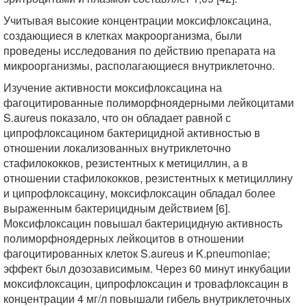
Учитывая высокие концентрации моксифлоксацина,
создающиеся в клетках макроорганизма, были
проведены исследования по действию препарата на
микроорганизмы, располагающиеся внутриклеточно.
Изучение активности моксифлоксацина на
фагоцитированные полиморфноядерными лейкоцитами
S.aureus показало, что он обладает равной с
ципрофлоксацином бактерицидной активностью в
отношении локализованных внутриклеточно
стафилококков, резистентных к метициллин, а в
отношении стафилококков, резистентных к метициллину
и ципрофлоксацину, моксифлоксацин обладал более
выраженным бактерицидным действием [6].
Моксифлоксацин повышал бактерицидную активность
полиморфноядерных лейкоцитов в отношении
фагоцитированных клеток S.aureus и K.pneumoniae;
эффект был дозозависимым. Через 60 минут инкубации
моксифлоксацин, ципрофлоксацин и тровафлоксацин в
концентрации 4 мг/л повышали гибель внутриклеточных