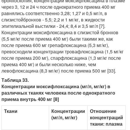
бронхоскопия, концентрации моксифлоксацина в плазме
через 3, 12 и 24 ч после однократного приема 400 мг
равнялись соответственно 3,28; 1,27 и 0,5 мг/л, в
слизистойбронхов - 5,5; 2,2 и 1 мг/кг, в жидкости
эпителиальной выстилки - 24,4; 8,4 и 3,5 мг/л [7].
Концентрации моксифлоксацина в слизистой бронхов
(5,5 мг/кг после приема 400 мг) были такими же, как
после приема 600 мг грепафлоксацина (5,3 мг/кг),
превосходили концентрации тровафлоксацина (1,5 мг/кг
после приема 200 мг), спарфлоксацина (1,3 мг/кг после
приема 400 мг) и были несколько ниже, чем
левофлоксацина (8,3 мг/кг) после приема 500 мг [33].
Таблица 33.
Концентрации моксифлоксацина (мг/л, мг/кг) в
различных тканях человека после однократного
приема внутрь 400 мг [8]
Ткани
Концентрации
Отношение
(мг/л, мг/кг)
концентраций
ткани: плазма