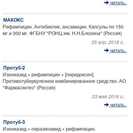
читать..
МАКОКС
Рифампицин. Антибиотик, ансамицин. Капсулы по 150
мг и 300 мг. ФГБНУ "РОНЦ им. Н.Н.Блохина" (Россия)
25 апр. 2018 г..
читать..
Протуб-2
Изониазид + рифампицин + [пиридоксин].
Противотуберкулезное комбинированное средство. АО
"Фармасинтез" (Россия)
23 мая 2016 г..
читать..
Протуб-3
Изониазид + пиразинамид + рифампицин.