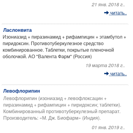
21 янв. 2018 г..
читать..
Ласлонвита
Изониазид + пиразинамид + рифампицин + этамбутол +
пиридоксин. Противотуберкулезное средство
комбинированное. Таблетки, покрытые пленочной
оболочкой. АО "Валента Фарм" (Россия)
19 марта 2018 г..
читать..
Левофлорипин
Левофлорипин (изониазид + левофлоксацин +
пиразинамид + рифампицин + пиридоксин; таблетки).
Комбинированный противотуберкулезный препарат.
Производитель: «М. Дж. Биофарм» (Индия).
01 янв. 2019 г..