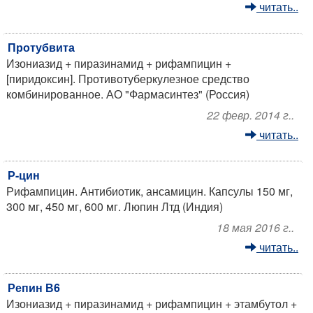
читать..
Протубвита
Изониазид + пиразинамид + рифампицин +
[пиридоксин]. Противотуберкулезное средство
комбинированное. АО "Фармасинтез" (Россия)
22 февр. 2014 г..
читать..
Р-цин
Рифампицин. Антибиотик, ансамицин. Капсулы 150 мг,
300 мг, 450 мг, 600 мг. Люпин Лтд (Индия)
18 мая 2016 г..
читать..
Репин В6
Изониазид + пиразинамид + рифампицин + этамбутол +