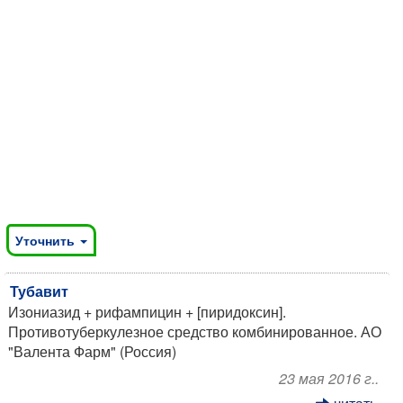
Уточнить
Тубавит
Изониазид + рифампицин + [пиридоксин].
Противотуберкулезное средство комбинированное. АО
"Валента Фарм" (Россия)
23 мая 2016 г..