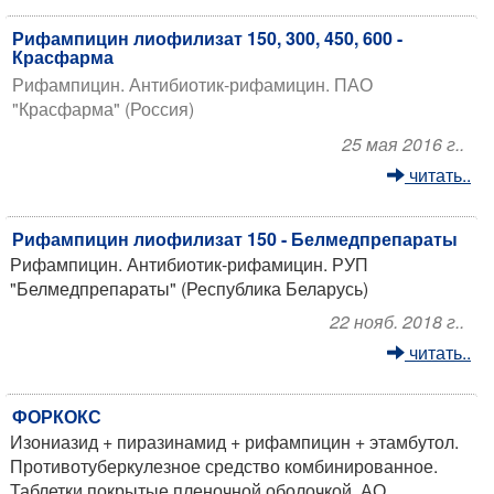
Рифампицин лиофилизат 150, 300, 450, 600 -
Красфарма
Рифампицин. Антибиотик-рифамицин. ПАО
"Красфарма" (Россия)
25 мая 2016 г..
читать..
Рифампицин лиофилизат 150 - Белмедпрепараты
Рифампицин. Антибиотик-рифамицин. РУП
"Белмедпрепараты" (Республика Беларусь)
22 нояб. 2018 г..
читать..
ФОРКОКС
Изониазид + пиразинамид + рифампицин + этамбутол.
Противотуберкулезное средство комбинированное.
Таблетки покрытые пленочной оболочкой. АО