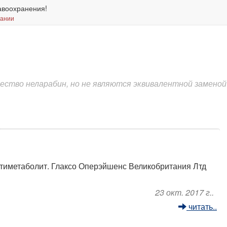
авоохранения!
вании
ство неларабин, но не являются эквивалентной заменой 
тиметаболит. Глаксо Оперэйшенс Великобритания Лтд
23 окт. 2017 г..
читать..