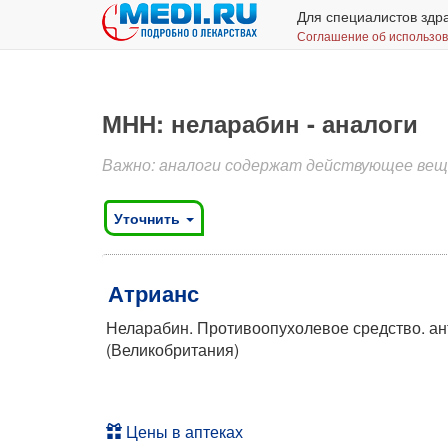
Для специалистов здр
Соглашение об использо
МНН: неларабин - аналоги
Важно: аналоги содержат действующее веще
Уточнить
Атрианс
Неларабин. Противоопухолевое средство. ан
(Великобритания)
Цены в аптеках