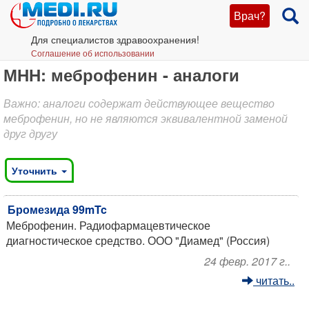
Врач?
Для специалистов здравоохранения!
Соглашение об использовании
МНН: меброфенин - аналоги
Важно: аналоги содержат действующее вещество
меброфенин, но не являются эквивалентной заменой
друг другу
Уточнить
Бромезида 99mTc
Меброфенин. Радиофармацевтическое
диагностическое средство. ООО "Диамед" (Россия)
24 февр. 2017 г..
читать..