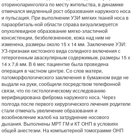
оториноларинголога по месту жительства, в динамике
отмечался медленный рост образования наружного носа
и пульсация. При выполнении УЗИ мягких тканей носа в
параорбиталь-ной области справа визуализируется
опухолевидное образование мягко-эластичной
консистенции, безболезненное, кожа над ним не
изменена, размеры около 15 x 14 мм. Заключение УЗИ:
УЗ-признаки кистозного вида солидного включения с
гетерогенным аваскулярным содержимым, размеры 15 х
14 х 7,6 мм. В 6 мес пациентке была проведена
операция в частном центре. Со слов матери,
патоморфологического заключения в бумажном виде не
выдали на руки, сообщили посредством телефонной
связи, что по гистологическому исследованию
верифицирована фиброма наружного носа. Через
полгода после первого хирургического лечения родители
стали отмечать увеличение образования и
возобновление жалоб на затруднение носового
дыхания. Выполнены МРТ ГМ и КТ ОНП в условиях
общей анестезии. На компьютерной томограмме ОНП