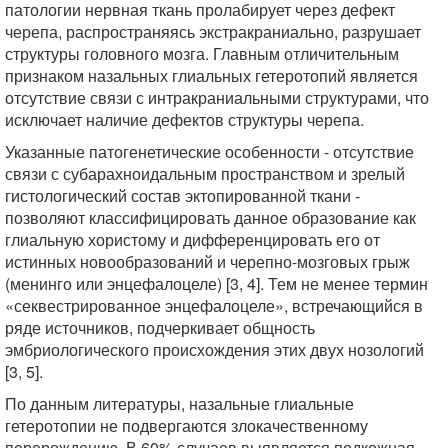
патологии нервная ткань пролабирует через дефект
черепа, распространяясь экстракраниально, разрушает
структуры головного мозга. Главным отличительным
признаком назальных глиальных гетеротопий является
отсутствие связи с интракраниальными структурами, что
исключает наличие дефектов структуры черепа.
Указанные патогенетические особенности - отсутствие
связи с субарахноидальным пространством и зрелый
гистологический состав эктопированной ткани -
позволяют классифицировать данное образование как
глиальную хористому и дифференцировать его от
истинных новообразований и черепно-мозговых грыж
(менинго или энцефалоцеле) [3, 4]. Тем не менее термин
«секвестрированное энцефалоцеле», встречающийся в
ряде источников, подчеркивает общность
эмбриологического происхождения этих двух нозологий
[3, 5].
По данным литературы, назальные глиальные
гетеротопии не подвергаются злокачественному
перерождению. В 60% случаев выявляется подкожная