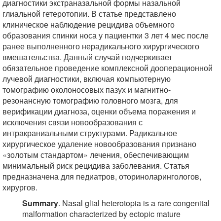
диагностики экстраназальной формы назальной
глиальной гетеротопии. В статье представлено
клиническое наблюдение рецидива объемного
образования спинки носа у пациентки 3 лет 4 мес после
ранее выполненного нерадикального хирургического
вмешательства. Данный случай подчеркивает
обязательное проведение комплексной дооперационной
лучевой диагностики, включая компьютерную
томографию околоносовых пазух и магнитно-
резонансную томографию головного мозга, для
верификации диагноза, оценки объема поражения и
исключения связи новообразования с
интракраниальными структурами. Радикальное
хирургическое удаление новообразования признано
«золотым стандартом» лечения, обеспечивающим
минимальный риск рецидива заболевания. Статья
предназначена для педиатров, оториноларингологов,
хирургов.
Summary
. Nasal glial heterotopia is a rare congenital
malformation characterized by ectopic mature