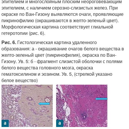
эпителием и многослойным плоским неороговевающим
эпителием, с наличием серозно-слизистых желез. При
окраске по Ван-Гизону выявляются очаги, проявляющие
пикринофилию (окрашиваются в желто-зеленый цвет).
Морфологическая картина соответствует глиальной
гетеротопии (рис. 6).
Рис. 6.
Гистологическая картина удаленного
образования: а - окрашивание очагов белого вещества в
желто-зеленый цвет (пикринофилия), окраска по Ван-
Гизону. Ув. 5: б - фрагмент слизистой оболочки с полями
белого вещества головного мозга, окраска
гематоксилином и эозином. Ув. 5, (стрелкой указано
белое вещество)