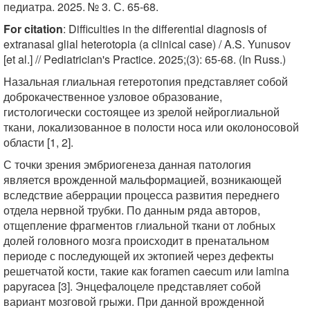
педиатра. 2025. № 3. С. 65-68.
For citation
: Difficulties in the differential diagnosis of
extranasal glial heterotopia (a clinical case) / A.S. Yunusov
[et al.] // Pediatrician's Practice. 2025;(3): 65-68. (In Russ.)
Назальная глиальная гетеротопия представляет собой
доброкачественное узловое образование,
гистологически состоящее из зрелой нейроглиальной
ткани, локализованное в полости носа или околоносовой
области [1, 2].
С точки зрения эмбриогенеза данная патология
является врожденной мальформацией, возникающей
вследствие аберрации процесса развития переднего
отдела нервной трубки. По данным ряда авторов,
отщепление фрагментов глиальной ткани от лобных
долей головного мозга происходит в пренатальном
периоде с последующей их эктопией через дефекты
решетчатой кости, такие как foramen caecum или lamina
papyracea [3]. Энцефалоцеле представляет собой
вариант мозговой грыжи. При данной врожденной