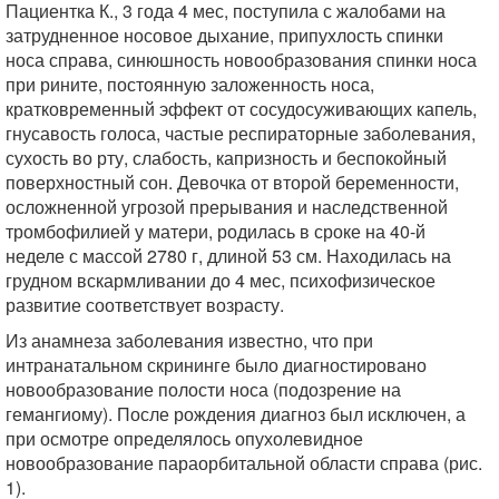
Пациентка К., 3 года 4 мес, поступила с жалобами на
затрудненное носовое дыхание, припухлость спинки
носа справа, синюшность новообразования спинки носа
при рините, постоянную заложенность носа,
кратковременный эффект от сосудосуживающих капель,
гнусавость голоса, частые респираторные заболевания,
сухость во рту, слабость, капризность и беспокойный
поверхностный сон. Девочка от второй беременности,
осложненной угрозой прерывания и наследственной
тромбофилией у матери, родилась в сроке на 40-й
неделе с массой 2780 г, длиной 53 см. Находилась на
грудном вскармливании до 4 мес, психофизическое
развитие соответствует возрасту.
Из анамнеза заболевания известно, что при
интранатальном скрининге было диагностировано
новообразование полости носа (подозрение на
гемангиому). После рождения диагноз был исключен, а
при осмотре определялось опухолевидное
новообразование параорбитальной области справа (рис.
1).