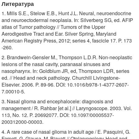
Литература
1. Mills S.E., Stelow E.B., Hunt J.L. Neural, neuroendocrine
and neuroectodermal neoplasia. In: Silverberg SG, ed. AFIP
atlas of Tumor pathology // Tumors of the Upper
Aerodigestive Tract and Ear. Silver Spring, Maryland
American Registry Press, 2012; series 4, fascicle 17. P. 173
-260.
2. Brandwein-Gensler M., Thompson L.D.R. Non-neoplastic
lesions of the nasal cavity, paranasal sinuses and
nasopharynx. In: Goldblum JR, ed, Thompson LDR, series
ed. // Head and neck pathology. Churchill Livingstone-
Elsevier. 2006. P. 89-96. DOI: 10.1016/b978-1-4377-2607-
7.00010-5.
3. Nasal glioma and encephalocele: diagnosis and
management / R. Rahbar [et al.] // Laryngoscope. 2003. Vol.
113, No. 12. P. 20692077. DOI: 10.1097/00005537-
200312000-00003.
4. A rare case of nasal glioma in adult age / E. Pasquini, G.
Farneti, G. Giausa, M. Biavati // Otolaryngology-Head and