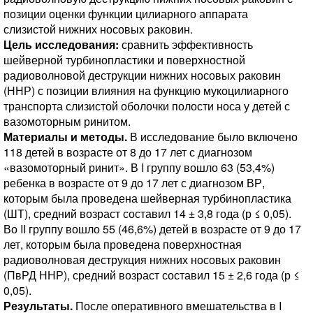
позиции оценки функции цилиарного аппарата
слизистой нижних носовых раковин.
Цель исследования:
сравнить эффективность
шейверной турбинопластики и поверхностной
радиоволновой деструкции нижних носовых раковин
(ННР) с позиции влияния на функцию мукоцилиарного
транспорта слизистой оболочки полости носа у детей с
вазомоторным ринитом.
Материалы и методы.
В исследование было включено
118 детей в возрасте от 8 до 17 лет с диагнозом
«вазомоторный ринит». В I группу вошло 63 (53,4%)
ребенка в возрасте от 9 до 17 лет с диагнозом ВР,
которым была проведена шейверная турбинопластика
(ШТ), средний возраст составил 14 ± 3,8 года (р ≤ 0,05).
Во II группу вошло 55 (46,6%) детей в возрасте от 9 до 17
лет, которым была проведена поверхностная
радиоволновая деструкция нижних носовых раковин
(ПвРД ННР), средний возраст составил 15 ± 2,6 года (р ≤
0,05).
Результаты.
После оперативного вмешательства в I