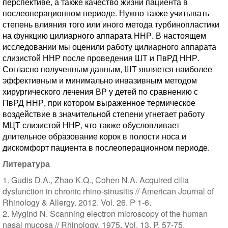
перспективе, а также качество жизни пациента в
послеоперационном периоде. Нужно также учитывать
степень влияния того или иного метода турбинопластики
на функцию цилиарного аппарата ННР. В настоящем
исследовании мы оценили работу цилиарного аппарата
слизистой ННР после проведения ШТ и ПвРД ННР.
Согласно полученным данным, ШТ является наиболее
эффективным и минимально инвазивным методом
хирургического лечения ВР у детей по сравнению с
ПвРД ННР, при котором выраженное термическое
воздействие в значительной степени угнетает работу
МЦТ слизистой ННР, что также обусловливает
длительное образование корок в полости носа и
дискомфорт пациента в послеоперационном периоде.
Литература
1. Gudis D.A., Zhao K.Q., Cohen N.A. Acquired cilia
dysfunction in chronic rhino-sinusitis // American Journal of
Rhinology & Allergy. 2012. Vol. 26. P 1-6.
2. Mygind N. Scanning electron microscopy of the human
nasal mucosa // Rhinology. 1975. Vol. 13. P. 57-75.