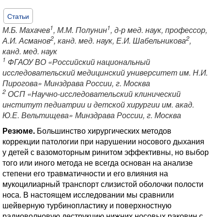
Статьи
1
1
М.Б. Махачев
, М.М. Полунин
, д-р мед. наук, профессор,
2
2
А.И. Асманов
, канд. мед. наук, Е.И. Шабельникова
,
канд. мед. наук
1
ФГАОУ ВО «Российский национальный
исследовательский медицинский университет им. Н.И.
Пирогова» Минздрава России, г. Москва
2
ОСП «Научно-исследовательский клинический
институт педиатрии и детской хирургии им. акад.
Ю.Е. Вельтищева» Минздрава России, г. Москва
Резюме.
Большинство хирургических методов
коррекции патологии при нарушении носового дыхания
у детей с вазомоторным ринитом эффективны, но выбор
того или иного метода не всегда основан на анализе
степени его травматичности и его влияния на
мукоцилиарный транспорт слизистой оболочки полости
носа. В настоящем исследовании мы сравнили
шейверную турбинопластику и поверхностную
радиоволновую деструкцию нижних носовых раковин с