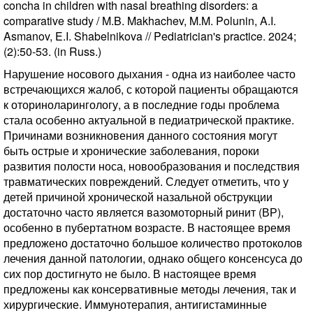
concha in children with nasal breathing disorders: a
comparative study / M.B. Makhachev, M.M. Polunin, A.I.
Asmanov, E.I. Shabelnikova // Pediatrician's practice. 2024;
(2):50-53. (in Russ.)
Нарушение носового дыхания - одна из наиболее часто
встречающихся жалоб, с которой пациенты обращаются
к оториноларингологу, а в последние годы проблема
стала особенно актуальной в педиатрической практике.
Причинами возникновения данного состояния могут
быть острые и хронические заболевания, пороки
развития полости носа, новообразования и последствия
травматических повреждений. Следует отметить, что у
детей причиной хронической назальной обструкции
достаточно часто является вазомоторный ринит (ВР),
особенно в пубертатном возрасте. В настоящее время
предложено достаточно большое количество протоколов
лечения данной патологии, однако общего консенсуса до
сих пор достигнуто не было. В настоящее время
предложены как консервативные методы лечения, так и
хирургические. Иммунотерапия, антигистаминные