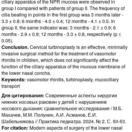
ciliary apparatus of the NPR mucosa were observed in
group I compared with patients of group II. The frequency of
cilia beating in points in the first group was 3 months later -
3.3 ± 0.8; 6 months - 4.0 ± 0.4; 12 months - 4.1 ± 0.5. In
group II, the same indicator was: 3 months - 2.1 ± 0.9; 6
months - 2.9 ± 0.9; 12 months - 3.3 ± 0.8, respectively (p ≤
0.05).
Conclusion.
Cervical turbinoplasty is an effective, minimally
invasive surgical method for the treatment of vasomotor
rhinitis in children, which does not significantly affect the
function of the ciliary apparatus of the mucous membrane of
the lower nasal concha.
Keywords:
vasomotor rhinitis, turbinoplasty, mucociliary
transport
Для цитирования:
Современные аспекты хирургии
нижних носовых раковин у детей с нарушением
носового дыхания: сравнительное исследование / М.Б.
Махачев, М.М. Полунин, А.И. Асманов, Е.И.
Шабельникова // Практика педиатра. 2024. № 2. С. 50-53.
For citation:
Modern aspects of surgery of the lower nasal