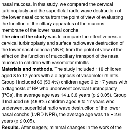
nasal mucosa. In this study, we compared the cervical
turbinoplasty and the superficial radio wave destruction of
the lower nasal concha from the point of view of evaluating
the function of the ciliary apparatus of the mucous
membrane of the lower nasal concha.
The aim of the study
was to compare the effectiveness of
cervical turbinoplasty and surface radiowave destruction of
the lower nasal concha (NNR) from the point of view of the
effect on the function of mucociliary transport of the nasal
mucosa in children with vasomotor rhinitis.
Materials and methods.
The study included 118 children
aged 8 to 17 years with a diagnosis of vasomotor rhinitis.
Group I included 63 (53.4%) children aged 9 to 17 years with
a diagnosis of BP who underwent cervical turbinoplasty
(PCs), the average age was 14 ± 3.8 years (p ≤ 0.05). Group
II included 55 (46.6%) children aged 9 to 17 years who
underwent superficial radio wave destruction of the lower
nasal conchs (LvRD NPR), the average age was 15 ± 2.6
years (p ≤ 0.05).
Results.
After surgery, minimal changes in the work of the