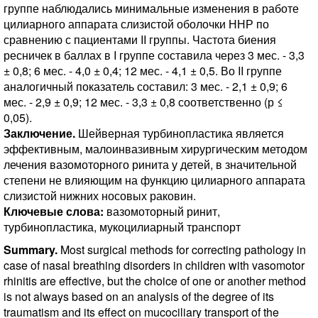
группе наблюдались минимальные изменения в работе
цилиарного аппарата слизистой оболочки ННР по
сравнению с пациентами II группы. Частота биения
ресничек в баллах в I группе составила через 3 мес. - 3,3
± 0,8; 6 мес. - 4,0 ± 0,4; 12 мес. - 4,1 ± 0,5. Во II группе
аналогичный показатель составил: 3 мес. - 2,1 ± 0,9; 6
мес. - 2,9 ± 0,9; 12 мес. - 3,3 ± 0,8 соответственно (р ≤
0,05).
Заключение.
Шейверная турбинопластика является
эффективным, малоинвазивным хирургическим методом
лечения вазомоторного ринита у детей, в значительной
степени не влияющим на функцию цилиарного аппарата
слизистой нижних носовых раковин.
Ключевые слова:
вазомоторный ринит,
турбинопластика, мукоцилиарный транспорт
Summary.
Most surgical methods for correcting pathology in
case of nasal breathing disorders in children with vasomotor
rhinitis are effective, but the choice of one or another method
is not always based on an analysis of the degree of its
traumatism and its effect on mucociliary transport of the