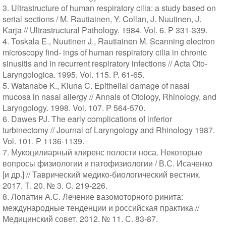
3. Ultrastructure of human respiratory cilia: a study based on
serial sections / M. Rautiainen, Y. Collan, J. Nuutinen, J.
Karja // Ultrastructural Pathology. 1984. Vol. 6. P 331-339.
4. Toskala E., Nuutinen J., Rautiainen M. Scanning electron
microscopy find- ings of human respiratory cilia in chronic
sinusitis and in recurrent respiratory infections // Acta Oto-
Laryngologica. 1995. Vol. 115. P. 61-65.
5. Watanabe K., Kiuna C. Epithelial damage of nasal
mucosa in nasal allergy // Annals of Otology, Rhinology, and
Laryngology. 1998. Vol. 107. P 564-570.
6. Dawes PJ. The early complications of inferior
turbinectomy // Journal of Laryngology and Rhinology 1987.
Vol. 101. P 1136-1139.
7. Мукоцилиарный клиренс полости носа. Некоторые
вопросы физиологии и патофизиологии / В.С. Исаченко
[и др.] // Таврический медико-биологический вестник.
2017. Т. 20. № 3. C. 219-226.
8. Лопатин А.С. Лечение вазомоторного ринита:
международные тенденции и российская практика //
Медицинский совет. 2012. № 11. С. 83-87.