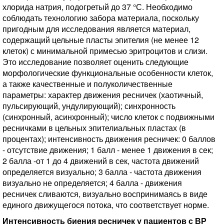
хлорида натрия, подогретый до 37 °С. Необходимо
соблюдать технологию забора материала, поскольку
пригодным для исследования является материал,
содержащий цельные пласты эпителия (не менее 12
клеток) с минимальной примесью эритроцитов и слизи.
Это исследование позволяет оценить следующие
морфологические функциональные особенности клеток,
а также качественные и полуколичественные
параметры: характер движения ресничек (хаотичный,
пульсирующий, ундулирующий); синхронность
(синхронный, асинхронный); число клеток с подвижными
ресничками в цельных эпителиальных пластах (в
процентах); интенсивность движения ресничек: 0 баллов
- отсутствие движения; 1 балл - менее 1 движения в сек;
2 балла -от 1 до 4 движений в сек, частота движений
определяется визуально; 3 балла - частота движения
визуально не определяется; 4 балла - движения
ресничек сливаются, визуально воспринимаясь в виде
единого движущегося потока, что соответствует норме.
Интенсивность биения ресничек у пациентов с ВР