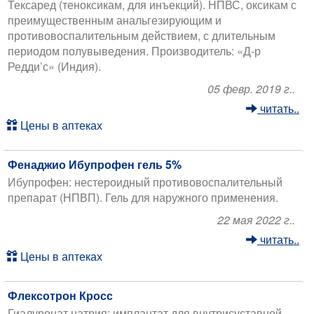
Тексаред (теноксикам, для инъекций). НПВС, оксикам с
преимущественным анальгезирующим и
противовоспалительным действием, с длительным
периодом полувыведения. Производитель: «Д-р
Редди’с» (Индия).
05 февр. 2019 г..
читать..
Цены в аптеках
Фенаджио Ибупрофен гель 5%
Ибупрофен: нестероидный противовоспалительный
препарат (НПВП). Гель для наружного применения.
22 мая 2022 г..
читать..
Цены в аптеках
Флексотрон Кросс
Гиалуронат натрия: имплантат для внутрисуставной