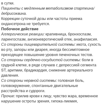
в сутки.
Пациенты с медленным метаболизмом спартеина/
дебрисоквина.
Коррекции суточной дозы или частоты приема
ондансетрона не требуется.
Побочное действие
Аллергические реакции:
крапивница, бронхоспазм,
ларингоспазм, ангионевротический отек, анафилаксия.
Со стороны пищеварительной системы:
икота, сухость
во рту, запоры или диарея, иногда бессимптомное
преходящее повышение уровня печеночных тестов.
Со стороны сердечно-сосудистой системы:
боли в
грудной клетке, в ряде случаев с депрессией сегмента
ST, аритмии, брадикардия, снижение артериального
давления.
Со стороны нервной системы:
головная боль,
головокружение, спонтанные двигательные
расстройства и судороги.
Прочие:
прилив крови к лицу, чувство жара, временное
нарушение остроты зрения, гипока-лиемия,