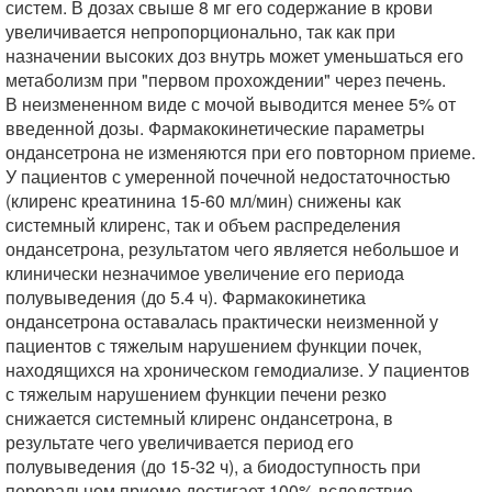
систем. В дозах свыше 8 мг его содержание в крови
увеличивается непропорционально, так как при
назначении высоких доз внутрь может уменьшаться его
метаболизм при "первом прохождении" через печень.
В неизмененном виде с мочой выводится менее 5% от
введенной дозы. Фармакокинетические параметры
ондансетрона не изменяются при его повторном приеме.
У пациентов с умеренной почечной недостаточностью
(клиренс креатинина 15-60 мл/мин) снижены как
системный клиренс, так и объем распределения
ондансетрона, результатом чего является небольшое и
клинически незначимое увеличение его периода
полувыведения (до 5.4 ч). Фармакокинетика
ондансетрона оставалась практически неизменной у
пациентов с тяжелым нарушением функции почек,
находящихся на хроническом гемодиализе. У пациентов
с тяжелым нарушением функции печени резко
снижается системный клиренс ондансетрона, в
результате чего увеличивается период его
полувыведения (до 15-32 ч), а биодоступность при
пероральном приеме достигает 100% вследствие