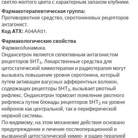
светло-желтого цвета с характерным запахом клубники.
Фармакотерапевтическая группа:
Противорвотное средство, серотониновых рецепторов
антагонист.
Код ATX:
А04АА01.
Фармакологические свойства
Фармакодинамика.
Ондансетрон является селективным антагонистом
рецепторов 5НТ
. Лекарственные средства для
3
цитостатической химиотерапии и радиотерапия могут
вызывать повышение уровня серотонина, который
путем активации вагусных афферентных волокон,
содержащих рецепторы 5HT
, вызывает рвотный
3
рефлекс. Ондансетрон тормозит появление рвотного
рефлекса путем блокады рецепторов 5HT
на уровне
3
нейронов как центральной, так и периферической
нервной системы.
По-видимому, на этом механизме действия основано
предупреждение и лечение послеоперационной и
вызванной цитостатической химио- и радио-терапией