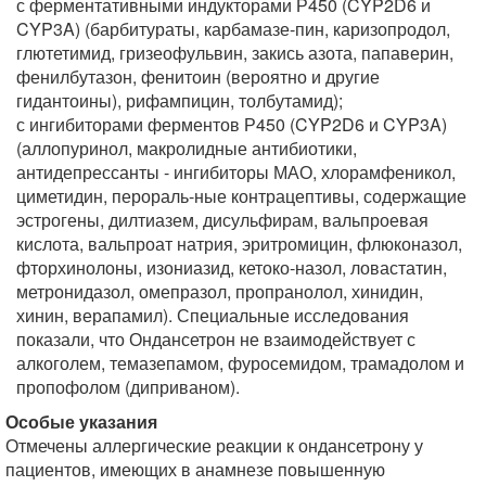
с ферментативными индукторами Р450 (CYP2D6 и
CYP3A) (барбитураты, карбамазе-пин, каризопродол,
глютетимид, гризеофульвин, закись азота, папаверин,
фенилбутазон, фенитоин (вероятно и другие
гидантоины), рифампицин, толбутамид);
с ингибиторами ферментов Р450 (CYP2D6 и CYP3A)
(аллопуринол, макролидные антибиотики,
антидепрессанты - ингибиторы МАО, хлорамфеникол,
циметидин, перораль-ные контрацептивы, содержащие
эстрогены, дилтиазем, дисульфирам, вальпроевая
кислота, вальпроат натрия, эритромицин, флюконазол,
фторхинолоны, изониазид, кетоко-назол, ловастатин,
метронидазол, омепразол, пропранолол, хинидин,
хинин, верапамил). Специальные исследования
показали, что Ондансетрон не взаимодействует с
алкоголем, темазепамом, фуросемидом, трамадолом и
пропофолом (диприваном).
Особые указания
Отмечены аллергические реакции к ондансетрону у
пациентов, имеющих в анамнезе повышенную