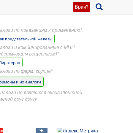
Врач?
алоги по показаниям к применению*
ак предстательной железы
алоги и комбинированные с МНН
ействующим веществом)*
биратерон
алоги по фарм. группе*
ормоны и их аналоги
Аналоги не являются эквивалентной
меной друг другу