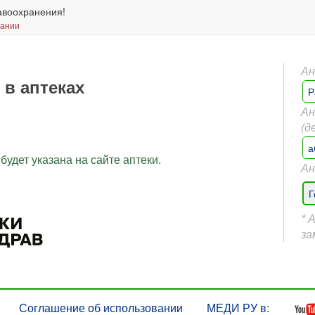
авоохранения!
вании
Ан
 в аптеках
Р
Ан
(д
а
будет указана на сайте аптеки.
Ан
Г
* 
за
Соглашение об использовании
МЕДИ РУ в: