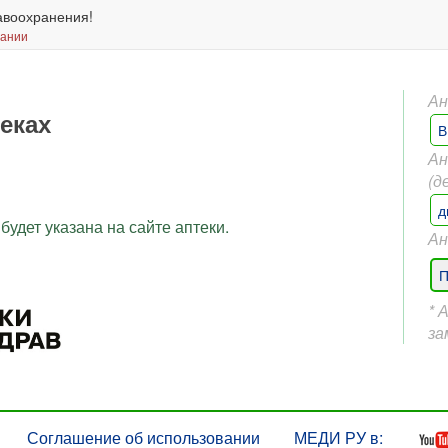
авоохранения!
вании
Ан
теках
В
Ан
(д
д
будет указана на сайте аптеки.
Ан
П
* 
за
Соглашение об использовании
МЕДИ РУ в: