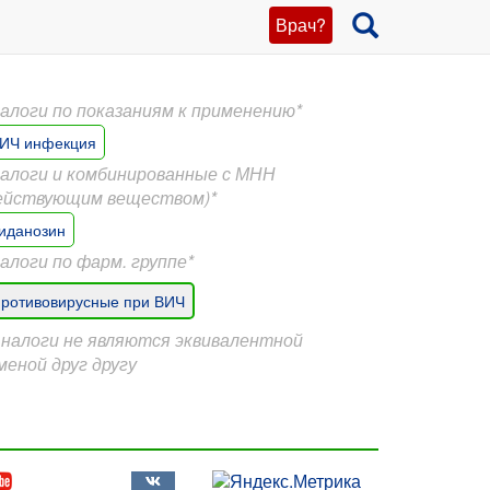
Врач?
алоги по показаниям к применению*
ИЧ инфекция
алоги и комбинированные с МНН
ействующим веществом)*
иданозин
алоги по фарм. группе*
ротивовирусные при ВИЧ
Аналоги не являются эквивалентной
меной друг другу