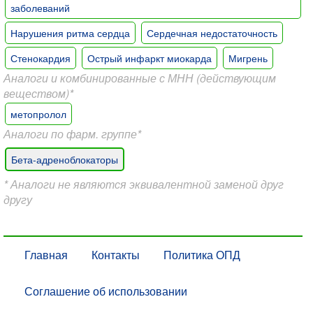
заболеваний
Нарушения ритма сердца
Сердечная недостаточность
Стенокардия
Острый инфаркт миокарда
Мигрень
Аналоги и комбинированные с МНН (действующим
веществом)*
метопролол
Аналоги по фарм. группе*
Бета-адреноблокаторы
* Аналоги не являются эквивалентной заменой друг
другу
Главная
Контакты
Политика ОПД
Соглашение об использовании