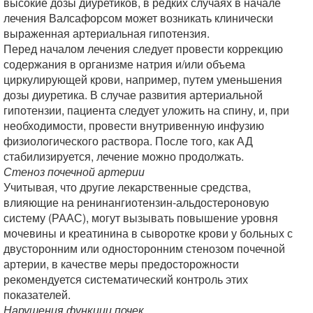
высокие дозы диуретиков, в редких случаях в начале
лечения Валсафорсом может возникать клинически
выраженная артериальная гипотензия.
Перед началом лечения следует провести коррекцию
содержания в организме натрия и/или объема
циркулирующей крови, например, путем уменьшения
дозы диуретика. В случае развития артериальной
гипотензии, пациента следует уложить на спину, и, при
необходимости, провести внутривенную инфузию
физиологического раствора. После того, как АД
стабилизируется, лечение можно продолжать.
Стеноз почечной артерии
Учитывая, что другие лекарственные средства,
влияющие на ренинангиотензин-альдостероновую
систему (РААС), могут вызывать повышение уровня
мочевины и креатинина в сыворотке крови у больных с
двусторонним или односторонним стенозом почечной
артерии, в качестве меры предосторожности
рекомендуется систематический контроль этих
показателей.
Нарушения функции почек