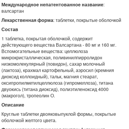
Международное непатентованное название
:
валсартан
Лекарственная форма
: таблетки, покрытые оболочкой
Состав
1 таблетка, покрытая оболочкой, содержит
действующего вещества Валсартана - 80 мг и 160 мг.
Вспомогательные вещества: целлюлоза
микрокристаллическая, поливинилпирролидон
низкомолекулярный (повидон), сахар молочный
(лактоза), крахмал картофельный, аэросил (кремния
диоксид коллоидный), тальк, магния стеарат,
оксипропилметилцеллюлоза (гипромеллоза), титана
двуокись (титана диоксид), полиэтиленоксид 4000
(макрогол), тропеолин О.
Описание
Круглые таблетки двояковыпуклой формы, покрытые
оболочкой желтого цвета.