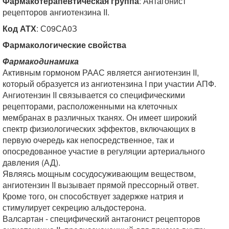
Фармакотерапевтическая группа
: Антагонист
рецепторов ангиотензина II.
Код АТХ
: С09СА0З
Фармакологические свойства
Фармакодинамика
Активным гормоном РААС является ангиотензин II,
который образуется из ангиотензина I при участии АПФ.
Ангиотензин II связывается со специфическими
рецепторами, расположенными на клеточных
мембранах в различных тканях. Он имеет широкий
спектр физиологических эффектов, включающих в
первую очередь как непосредственное, так и
опосредованное участие в регуляции артериального
давления (АД).
Являясь мощным сосудосуживающим веществом,
ангиотензин II вызывает прямой прессорный ответ.
Кроме того, он способствует задержке натрия и
стимулирует секрецию альдостерона.
Валсартан - специфический антагонист рецепторов