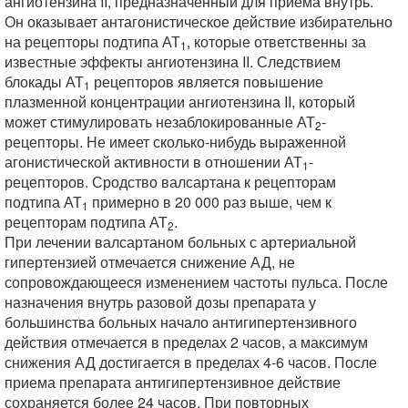
ангиотензина II, предназначенный для приема внутрь.
Он оказывает антагонистическое действие избирательно
на рецепторы подтипа АТ
, которые ответственны за
1
известные эффекты ангиотензина II. Следствием
блокады АТ
рецепторов является повышение
1
плазменной концентрации ангиотензина II, который
может стимулировать незаблокированные АТ
-
2
рецепторы. Не имеет сколько-нибудь выраженной
агонистической активности в отношении АТ
-
1
рецепторов. Сродство валсартана к рецепторам
подтипа АТ
примерно в 20 000 раз выше, чем к
1
рецепторам подтипа АТ
.
2
При лечении валсартаном больных с артериальной
гипертензией отмечается снижение АД, не
сопровождающееся изменением частоты пульса. После
назначения внутрь разовой дозы препарата у
большинства больных начало антигипертензивного
действия отмечается в пределах 2 часов, а максимум
снижения АД достигается в пределах 4-6 часов. После
приема препарата антигипертензивное действие
сохраняется более 24 часов. При повторных