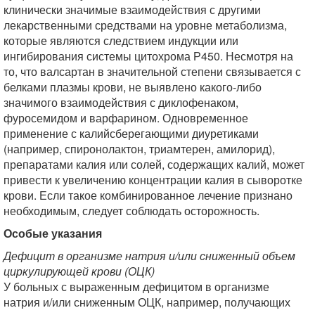
клинически значимые взаимодействия с другими
лекарственными средствами на уровне метаболизма,
которые являются следствием индукции или
ингибирования системы цитохрома Р450. Несмотря на
то, что валсартан в значительной степени связывается с
белками плазмы крови, не выявлено какого-либо
значимого взаимодействия с диклофенаком,
фуросемидом и варфарином. Одновременное
применение с калийсберегающими диуретиками
(например, спиронолактон, триамтерен, амилорид),
препаратами калия или солей, содержащих калий, может
привести к увеличению концентрации калия в сыворотке
крови. Если такое комбинированное лечение признано
необходимым, следует соблюдать осторожность.
Особые указания
Дефицит в организме натрия и/или сниженный объем
циркулирующей крови (ОЦК)
У больных с выраженным дефицитом в организме
натрия и/или сниженным ОЦК, например, получающих