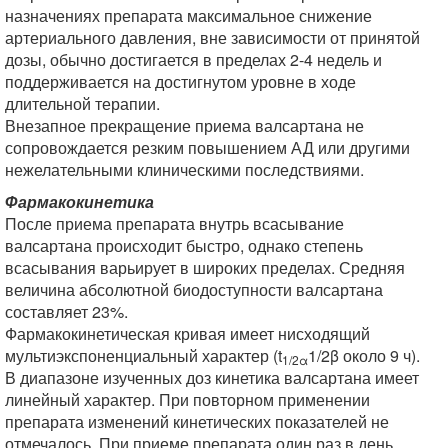
назначениях препарата максимальное снижение
артериального давления, вне зависимости от принятой
дозы, обычно достигается в пределах 2-4 недель и
поддерживается на достигнутом уровне в ходе
длительной терапии.
Внезапное прекращение приема валсартана не
сопровождается резким повышением АД или другими
нежелательными клиническими последствиями.
Фармакокинетика
После приема препарата внутрь всасывание
валсартана происходит быстро, однако степень
всасывания варьирует в широких пределах. Средняя
величина абсолютной биодоступности валсартана
составляет 23%.
Фармакокинетическая кривая имеет нисходящий
мультиэкспоненциальный характер (t
1/2β около 9 ч).
1/2α
В диапазоне изученных доз кинетика валсартана имеет
линейный характер. При повторном применении
препарата изменений кинетических показателей не
отмечалось. При приеме препарата один раз в день