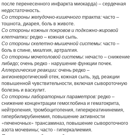
после перенесенного инфаркта миокарда) – сердечная
недостаточность.
Со стороны желудочно-кишечного тракта:
часто –
тошнота, диарея, боль в животе.
Со стороны кожных покровов и подкожно-жировой
клетчатки:
редко – кожная сыпь.
Со стороны скелетно-мышечной системы:
часто –
боль в спине, миалгия, артралгия.
Со стороны мочеполовой системы:
нечасто – снижение
либидо; очень редко - нарушение функции почек.
Аллергические реакции:
очень редко –
ангионевротический отек, кожная сыпь, зуд, реакции
повышенной чувствительности, включая сывороточную
болезнь и васкулит.
Со стороны лабораторных параметров:
редко –
снижение концентрации гемоглобина и гематокрита,
нейтропения, тромбоцитопения, гиперкреатининемия,
гипербилирубинемия, повышение активности
«печеночных» трансаминаз, повышение сывороточного
азота мочевины; часто - гиперкалиемия.