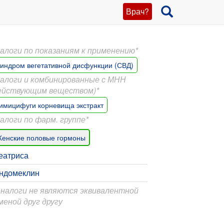
Врач?
алоги по показаниям к применению*
индром вегетативной дисфункции (СВД)
алоги и комбинированные с МНН
ействующим веществом)*
имицифуги корневища экстракт
алоги по фарм. группе*
енские половые гормоны
еатриса
ндомеклин
Аналоги не являются эквивалентной
меной друг другу