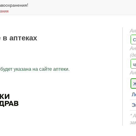
авоохранения!
вании
Ан
 в аптеках
С
Ан
(д
ц
будет указана на сайте аптеки.
Ан
Ж
Л
Э
* 
за