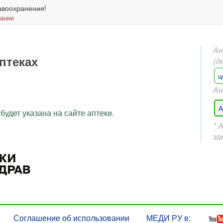
авоохранения!
вании
Ан
птеках
(д
ц
Ан
А
будет указана на сайте аптеки.
* 
за
Соглашение об использовании
МЕДИ РУ в: