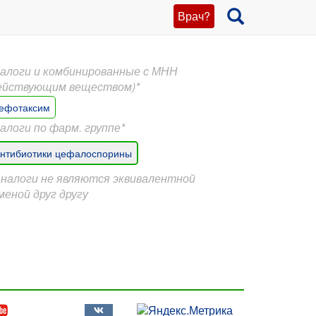
Врач?
алоги и комбинированные с МНН
ействующим веществом)*
ефотаксим
алоги по фарм. группе*
нтибиотики цефалоспорины
Аналоги не являются эквивалентной
меной друг другу