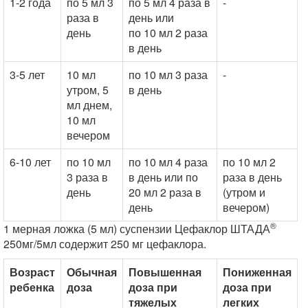
1-2 года
по 5 мл 3
по 5 мл 4 раза в
-
раза в
день или
день
по 10 мл 2 раза
в день
3-5 лет
10 мл
по 10 мл 3 раза
-
утром, 5
в день
мл днем,
10 мл
вечером
6-10 лет
по 10 мл
по 10 мл 4 раза
по 10 мл 2
3 раза в
в день или по
раза в день
день
20 мл 2 раза в
(утром и
день
вечером)
®
1 мерная ложка (5 мл) суспензии Цефаклор ШТАДА
250мг/5мл содержит 250 мг цефаклора.
Возраст
Обычная
Повышенная
Пониженная
ребенка
доза
доза при
доза при
тяжелых
легких