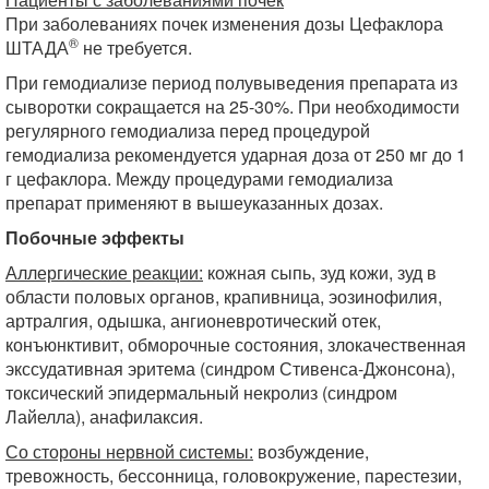
При заболеваниях почек изменения дозы Цефаклора
®
ШТАДА
не требуется.
При гемодиализе период полувыведения препарата из
сыворотки сокращается на 25-30%. При необходимости
регулярного гемодиализа перед процедурой
гемодиализа рекомендуется ударная доза от 250 мг до 1
г цефаклора. Между процедурами гемодиализа
препарат применяют в вышеуказанных дозах.
Побочные эффекты
Аллергические реакции:
кожная сыпь, зуд кожи, зуд в
области половых органов, крапивница, эозинофилия,
артралгия, одышка, ангионевротический отек,
конъюнктивит, обморочные состояния, злокачественная
экссудативная эритема (синдром Стивенса-Джонсона),
токсический эпидермальный некролиз (синдром
Лайелла), анафилаксия.
Со стороны нервной системы:
возбуждение,
тревожность, бессонница, головокружение, парестезии,