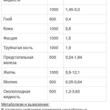
1000
1,45-3,3
Гной
500
0,4
Кожа
1000
2,8
Фасция
1000
1,5
Трубчатая кость
1000
1,9
Предстательная
500
0,24-1,94
железа
Желчь
1000
5,9-12,1
Молоко
500
0,35-0,64
Околоплодная
500
1,3-3,63
жидкость
Метаболизм и выведение:
В растворе цефаклор химически нестабилен и