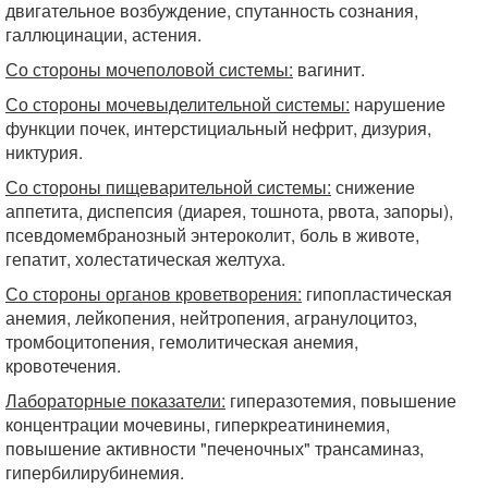
двигательное возбуждение, спутанность сознания,
галлюцинации, астения.
Со стороны мочеполовой системы:
вагинит.
Со стороны мочевыделительной системы:
нарушение
функции почек, интерстициальный нефрит, дизурия,
никтурия.
Со стороны пищеварительной системы:
снижение
аппетита, диспепсия (диарея, тошнота, рвота, запоры),
псевдомембранозный энтероколит, боль в животе,
гепатит, холестатическая желтуха.
Со стороны органов кроветворения:
гипопластическая
анемия, лейкопения, нейтропения, агранулоцитоз,
тромбоцитопения, гемолитическая анемия,
кровотечения.
Лабораторные показатели:
гиперазотемия, повышение
концентрации мочевины, гиперкреатининемия,
повышение активности "печеночных" трансаминаз,
гипербилирубинемия.