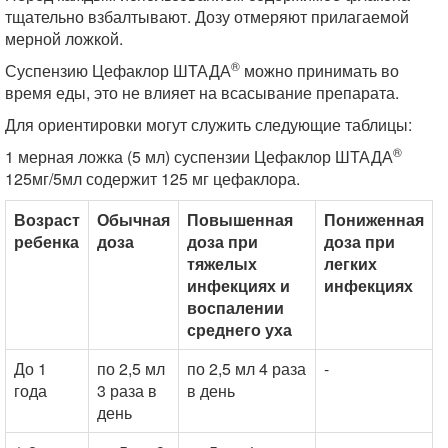
тщательно взбалтывают. Дозу отмеряют прилагаемой
мерной ложкой.
®
Суспензию Цефаклор ШТАДА
можно принимать во
время еды, это не влияет на всасывание препарата.
Для ориентировки могут служить следующие таблицы:
®
1 мерная ложка (5 мл) суспензии Цефаклор ШТАДА
125мг/5мл содержит 125 мг цефаклора.
Возраст
Обычная
Повышенная
Пониженная
ребенка
доза
доза при
доза при
тяжелых
легких
инфекциях и
инфекциях
воспалении
среднего уха
До 1
по 2,5 мл
по 2,5 мл 4 раза
-
года
3 раза в
в день
день