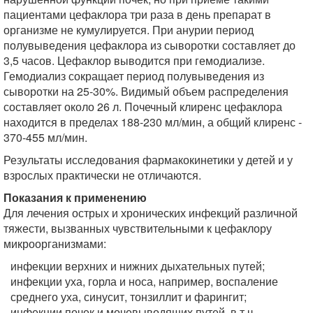
пациентами цефаклора три раза в день препарат в
организме не кумулируется. При анурии период
полувыведения цефаклора из сыворотки составляет до
3,5 часов. Цефаклор выводится при гемодиализе.
Гемодиализ сокращает период полувыведения из
сыворотки на 25-30%. Видимый объем распределения
составляет около 26 л. Почечный клиренс цефаклора
находится в пределах 188-230 мл/мин, а общий клиренс -
370-455 мл/мин.
Результаты исследования фармакокинетики у детей и у
взрослых практически не отличаются.
Показания к применению
Для лечения острых и хронических инфекций различной
тяжести, вызванных чувствительными к цефаклору
микроорганизмами:
инфекции верхних и нижних дыхательных путей;
инфекции уха, горла и носа, например, воспаление
среднего уха, синусит, тонзиллит и фарингит;
инфекции почек и мочевыводящих путей, в т.ч.