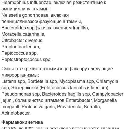
Heamophilus influenzae, включая резистентные к
ампициллину штаммы,
Neisseria gonorrhoeae, включая
пенициллиназообразующие штаммы,
Bacteroides spp (за исключением fragilis),
Moraxella catarrhalis,
Citrobacter diversus,
Propionibacterium,
Peptococcus spp,
Peptostreptococcus spp.
Считаются резистентными к цефаклору следующие
микроорганизмы:
Listeria spp, Bordetella spp, Mycoplasma spp, Chlamydia
spp, Энтерококки (Enterococcus faecalis и faecium),
Pseudomonas spp, Bacteroides fragilis spp, Campylobacter
jejuni, большинство штаммов Enterobacter, Morganella
morganii, Proteus vulgaris, Providencia, Serratia,
Acinetobacter.
Фармакокинетика
От 75% до 92% дозы цефаклора всасывается главным