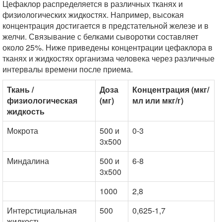
Цефаклор распределяется в различных тканях и
физиологических жидкостях. Например, высокая
концентрация достигается в предстательной железе и в
желчи. Связывание с белками сыворотки составляет
около 25%. Ниже приведены концентрации цефаклора в
тканях и жидкостях организма человека через различные
интервалы времени после приема.
Ткань /
Доза
Концентрация (мкг/
физиологическая
(мг)
мл или мкг/г)
жидкость
Мокрота
500 и
0-3
3x500
Миндалина
500 и
6-8
3x500
1000
2,8
Интерстициальная
500
0,625-1,7
жидкость