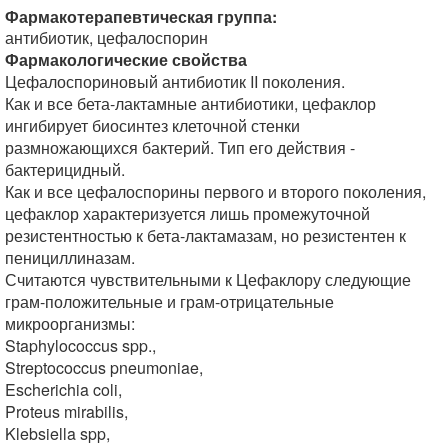
Фармакотерапевтическая группа:
антибиотик, цефалоспорин
Фармакологические свойства
Цефалоспориновый антибиотик II поколения.
Как и все бета-лактамные антибиотики, цефаклор
ингибирует биосинтез клеточной стенки
размножающихся бактерий. Тип его действия -
бактерицидный.
Как и все цефалоспорины первого и второго поколения,
цефаклор характеризуется лишь промежуточной
резистентностью к бета-лактамазам, но резистентен к
пенициллиназам.
Считаются чувствительными к Цефаклору следующие
грам-положительные и грам-отрицательные
микроорганизмы:
Staphylococcus spp.,
Streptococcus pneumoniae,
Escherichia coli,
Proteus mirabilis,
Klebsiella spp,