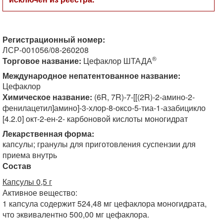
Регистрационный номер:
ЛСР-001056/08-260208
®
Торговое название:
Цефаклор ШТАДА
Международное непатентованное название:
Цефаклор
Химическое название:
(6R, 7R)-7-[[(2R)-2-амино-2-
фенилацетил]амино]-3-хлор-8-оксо-5-тиа-1-азабицикло
[4.2.0] окт-2-ен-2- карбоновой кислоты моногидрат
Лекарственная форма:
капсулы; гранулы для приготовления суспензии для
приема внутрь
Состав
Капсулы 0,5 г
Активное вещество:
1 капсула содержит 524,48 мг цефаклора моногидрата,
что эквивалентно 500,00 мг цефаклора.