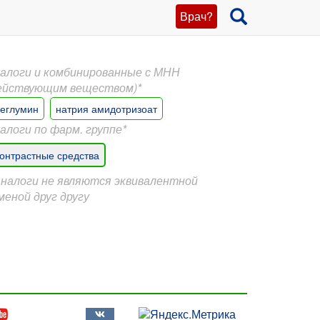
Врач?
алоги и комбинированные с МНН
ействующим веществом)*
еглумин
натрия амидотризоат
алоги по фарм. группе*
онтрастные средства
Аналоги не являются эквивалентной
меной друг другу