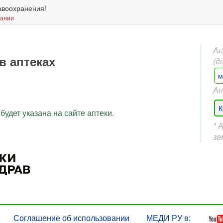
авоохранения!
вании
Ан
в аптеках
(д
м
Ан
К
будет указана на сайте аптеки.
* 
за
Соглашение об использовании
МЕДИ РУ в: