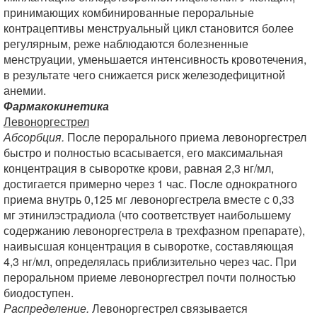
принимающих комбинированные пероральные
контрацептивы менструальный цикл становится более
регулярным, реже наблюдаются болезненные
менструации, уменьшается интенсивность кровотечения,
в результате чего снижается риск железодефицитной
анемии.
Фармакокинетика
Левоноргестрел
Абсорбция.
После перорального приема левоноргестрел
быстро и полностью всасывается, его максимальная
концентрация в сыворотке крови, равная 2,3 нг/мл,
достигается примерно через 1 час. После однократного
приема внутрь 0,125 мг левоноргестрела вместе с 0,33
мг этинилэстрадиола (что соответствует наибольшему
содержанию левоноргестрела в трехфазном препарате),
наивысшая концентрация в сыворотке, составляющая
4,3 нг/мл, определялась приблизительно через час. При
пероральном приеме левоноргестрел почти полностью
биодоступен.
Распределение.
Левоноргестрел связывается