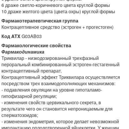
6 драже светло-коричневого цвета круглой формы
10 драже желтого цвета (цвета охры) круглой формы
Фармакотерапевтическая группа
Контрацептивное средство (эстроген + прогестоген)
Код ATX
G03AB03
Фармакологические свойства
Фармакодинамика
Триквилар - низкодозированный трехфазный
пероральный комбинированный эстроген-гестагенный
контрацептивный препарат.
Контрацептивный эффект Триквилара осуществляется
посредством трех взаимодополняющих механизмов:
- подавления овуляции на уровне гипоталамо-
гипофизарной регуляции;
- изменения свойств цервикального секрета, в
результате чего он становится непроницаемым для
сперматозоидов;
- изменения эндометрия, которое делает невозможной
имплантацию оплодотворенной яйцеклетки. У женщин,