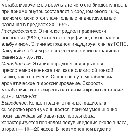
метаболизируется, в результате чего его биодоступность
при приеме внутрь составляет в среднем около 45%,
причем отмечаются значительные индивидуальные
различия в пределах 20—65%.
Распределение.
Этинилэстрадиол практически
полностью (98%), хотя и неспецифично, связывается
альбумином. Этинилэстрадиол индуцирует синтез ГСПС.
Кажущийся объем распределения этинилэстрадиола
равен 2,8 - 8,6 л/кг.
Метаболизм.
Этинилэстрадиол подвергается
пресистемной конъюгации, как в слизистой тонкой
кишки, так и в печени. Основной путь метаболизма -
ароматическое гидроксилирование. Скорость
метаболического клиренса из плазмы крови составляет
2,3 - 7 мл/мин/кг.
Выведение.
Концентрация этинилэстрадиола в
сыворотке крови уменьшается, причем уменьшение
носит двухфазный характер; первая фаза
характеризуется периодом полувыведения около 1 часа,
вторая — 10—20 часов. В неизмененном виде из