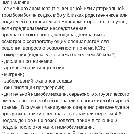
при наличии:
- семейного анамнеза (т.е. венозной или артериальной
тромбоэмболии когда-либо у близких родственников или
родителей в относительно молодом возрасте); в случае,
если предполагается наследственная
предрасположенность, женщина должна быть
осмотрена соответствующим специалистом для
решения вопроса о возможности приема КОК;
- ожирения (индекс массы тела более чем 30 кг/м2);
- дислипопротеинемии;
- артериальной гипертензии;
- мигрени;
- заболеваний клапанов сердца;
- фибрилляции предсердий;
- длительной иммобилизации, серьезного хирургического
вмешательства, любой операции на ногах или обширной
травмы. В случае планируемой операции рекомендуется
прекратить прием препарата, по крайней мере, за 4-6
недель до нее и не возобновлять прием в течение 2
недель после окончания иммобилизации.
Следует учитывать повышенный риск тромбоэмболии в