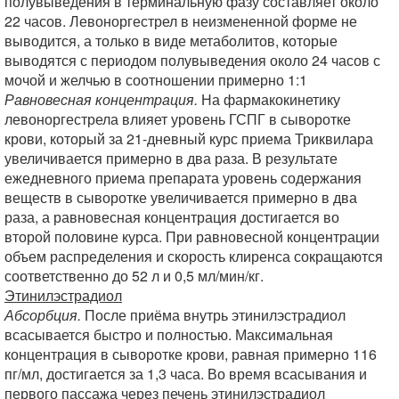
полувыведения в терминальную фазу составляет около
22 часов. Левоноргестрел в неизмененной форме не
выводится, а только в виде метаболитов, которые
выводятся с периодом полувыведения около 24 часов с
мочой и желчью в соотношении примерно 1:1
Равновесная концентрация.
На фармакокинетику
левоноргестрела влияет уровень ГСПГ в сыворотке
крови, который за 21-дневный курс приема Триквилара
увеличивается примерно в два раза. В результате
ежедневного приема препарата уровень содержания
веществ в сыворотке увеличивается примерно в два
раза, а равновесная концентрация достигается во
второй половине курса. При равновесной концентрации
объем распределения и скорость клиренса сокращаются
соответственно до 52 л и 0,5 мл/мин/кг.
Этинилэстрадиол
Абсорбция.
После приёма внутрь этинилэстрадиол
всасывается быстро и полностью. Максимальная
концентрация в сыворотке крови, равная примерно 116
пг/мл, достигается за 1,3 часа. Во время всасывания и
первого пассажа через печень этинилэстрадиол