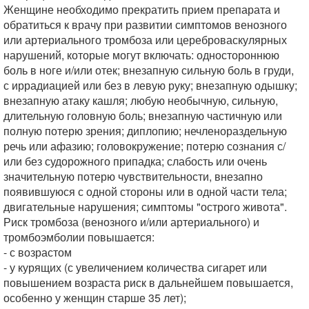
Женщине необходимо прекратить прием препарата и
обратиться к врачу при развитии симптомов венозного
или артериального тромбоза или цереброваскулярных
нарушений, которые могут включать: одностороннюю
боль в ноге и/или отек; внезапную сильную боль в груди,
с иррадиацией или без в левую руку; внезапную одышку;
внезапную атаку кашля; любую необычную, сильную,
длительную головную боль; внезапную частичную или
полную потерю зрения; диплопию; нечленораздельную
речь или афазию; головокружение; потерю сознания с/
или без судорожного припадка; слабость или очень
значительную потерю чувствительности, внезапно
появившуюся с одной стороны или в одной части тела;
двигательные нарушения; симптомы "острого живота".
Риск тромбоза (венозного и/или артериального) и
тромбоэмболии повышается:
- с возрастом
- у курящих (с увеличением количества сигарет или
повышением возраста риск в дальнейшем повышается,
особенно у женщин старше 35 лет);