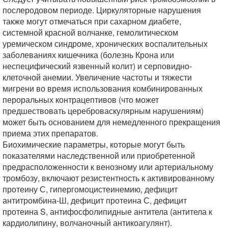
послеродовом периоде. Циркуляторные нарушения
также могут отмечаться при сахарном диабете,
системной красной волчанке, гемолитическом
уремическом синдроме, хронических воспалительных
заболеваниях кишечника (болезнь Крона или
неспецифический язвенный колит) и серповидно-
клеточной анемии. Увеличение частоты и тяжести
мигрени во время использования комбинированных
пероральных контрацептивов (что может
предшествовать цереброваскулярным нарушениям)
может быть основанием для немедленного прекращения
приема этих препаратов.
Биохимические параметры, которые могут быть
показателями наследственной или приобретенной
предрасположенности к венозному или артериальному
тромбозу, включают резистентность к активированному
протеину С, гипергомоцистеинемию, дефицит
антитромбина-Ш, дефицит протеина С, дефицит
протеина S, антифосфолипидные антитела (антитела к
кардиолипину, волчаночный антикоагулянт).