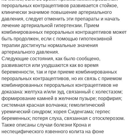
пероральных контрацептивов развивается стойкое,
клинически значимое повышение артериального
давления, следует отменить эти препараты и начать
лечение артериальной гипертензии. Прием
комбинированных пероральных контрацептивов может
быть продолжен, если с помощью гипотензивной
терапии достигнуты нормальные значения
артериального давления.
Следующие состояния, как было сообщено,
развиваются или ухудшаются как во время
беременности, так и при приеме комбинированных
пероральных контрацептивов, но их связь с приемом
комбинированных пероральных контрацептивов не
доказана: желтуха и/или зуд, связанный с холестазом;
формирование камней в желчном пузыре; порфирия;
системная красная волчанка; гемолитический
уремический синдром; хорея Сиденгама; герпес
беременных; потеря слуха, связанная с отосклерозом.
Также описаны случаи болезни Крона и
неспецифического язвенного колита на фоне