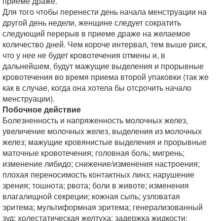
приеме драже.
Для того чтобы перенести день начала менструации на
другой день недели, женщине следует сократить
следующий перерыв в приеме драже на желаемое
количество дней. Чем короче интервал, тем выше риск,
что у нее не будет кровотечения отмены и, в
дальнейшем, будут мажущие выделения и прорывные
кровотечения во время приема второй упаковки (так же
как в случае, когда она хотела бы отсрочить начало
менструации).
Побочное действие
Болезненность и напряженность молочных желез,
увеличение молочных желез, выделения из молочных
желез; мажущие кровянистые выделения и прорывные
маточные кровотечения; головная боль; мигрень;
изменение либидо; снижение/изменения настроения;
плохая переносимость контактных линз; нарушение
зрения; тошнота; рвота; боли в животе; изменения
влагалищной секреции; кожная сыпь; узловатая
эритема; мультиформная эритема; генерализованный
зуд; холестатическая желтуха; задержка жидкости;