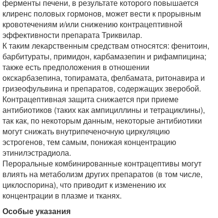
ферменты печени, в результате которого повышается
клиренс половых гормонов, может вести к прорывным
кровотечениям и/или снижению контрацептивной
эффективности препарата Триквилар.
К таким лекарственным средствам относятся: фенитоин,
барбитураты, примидон, карбамазепин и рифампицина;
также есть предположения в отношении
окскарбазепина, топирамата, фелбамата, ритонавира и
гризеофульвина и препаратов, содержащих зверобой.
Контрацептивная защита снижается при приеме
антибиотиков (таких как ампициллины и тетрациклины),
так как, по некоторым данным, некоторые антибиотики
могут снижать внутрипеченочную циркуляцию
эстрогенов, тем самым, понижая концентрацию
этинилэстрадиола.
Пероральные комбинированные контрацептивы могут
влиять на метаболизм других препаратов (в том числе,
циклоспорина), что приводит к изменению их
концентрации в плазме и тканях.
Особые указания