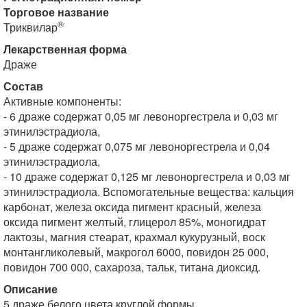
Торговое название
®
Триквилар
Лекарственная форма
Драже
Состав
Активные компоненты:
- 6 драже содержат 0,05 мг левоноргестрела и 0,03 мг
этинилэстрадиола,
- 5 драже содержат 0,075 мг левоноргестрела и 0,04
этинилэстрадиола,
- 10 драже содержат 0,125 мг левоноргестрела и 0,03 мг
этинилэстрадиола. Вспомогательные вещества: кальция
карбонат, железа оксида пигмент красный, железа
оксида пигмент желтый, глицерол 85%, моногидрат
лактозы, магния стеарат, крахмал кукурузный, воск
монтангликолевый, макрогол 6000, повидон 25 000,
повидон 700 000, сахароза, тальк, титана диоксид.
Описание
5 драже белого цвета круглой формы