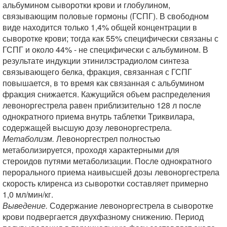
альбумином сыворотки крови и глобулином,
связывающим половые гормоны (ГСПГ). В свободном
виде находится только 1,4% общей концентрации в
сыворотке крови; тогда как 55% специфически связаны с
ГСПГ и около 44% - не специфически с альбумином. В
результате индукции этинилэстрадиолом синтеза
связывающего белка, фракция, связанная с ГСПГ
повышается, в то время как связанная с альбумином
фракция снижается. Кажущийся объем распределения
левоноргестрела равен приблизительно 128 л после
однократного приема внутрь таблетки Триквилара,
содержащей высшую дозу левоноргестрела.
Метаболизм.
Левоноргестрел полностью
метаболизируется, проходя характерными для
стероидов путями метаболизации. После однократного
перорального приема наивысшей дозы левоноргестрела
скорость клиренса из сыворотки составляет примерно
1,0 мл/мин/кг.
Выведение.
Содержание левоноргестрела в сыворотке
крови подвергается двухфазному снижению. Период