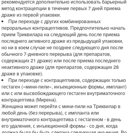
рекомендуется дополнительно использовать барьерный
метод контрацепции в течение первых 7 дней приема
драже из первой упаковки.
При переходе с других комбинированных
пероральных контрацептивов. Предпочтительно начать
прием Триквилара на следующий день после приема
последнего активного драже из предыдущей упаковки,
но ни в коем случае не позднее следующего дня после
обычного 7-дневного перерыва (для препаратов,
содержащих 21 драже) или после приема последнего
неактивного драже (для препаратов, содержащих 28
драже в упаковке).
При переходе с контрацептивов, содержащих только
гестаген («мини-пили», инъекционные формы, имплант)
или с или высвобождающего гестаген внутриматочного
контрацептива (Мирена).
Женщина может перейти с мини-пили на Триквилар в
любой день (без перерыва), с импланта или
внутриматочного контрацептива с гестагеном - в день
его удаления, с инъекционной формы - со дня, когда
должна была бы быть сделана следующая инъекция. Во