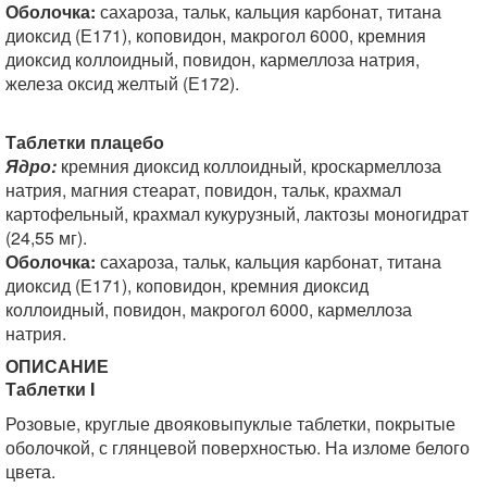
Оболочка:
сахароза, тальк, кальция карбонат, титана
диоксид (Е171), коповидон, макрогол 6000, кремния
диоксид коллоидный, повидон, кармеллоза натрия,
железа оксид желтый (Е172).
Таблетки плацебо
Ядро:
кремния диоксид коллоидный, кроскармеллоза
натрия, магния стеарат, повидон, тальк, крахмал
картофельный, крахмал кукурузный, лактозы моногидрат
(24,55 мг).
Оболочка:
сахароза, тальк, кальция карбонат, титана
диоксид (Е171), коповидон, кремния диоксид
коллоидный, повидон, макрогол 6000, кармеллоза
натрия.
ОПИСАНИЕ
Таблетки I
Розовые, круглые двояковыпуклые таблетки, покрытые
оболочкой, с глянцевой поверхностью. На изломе белого
цвета.