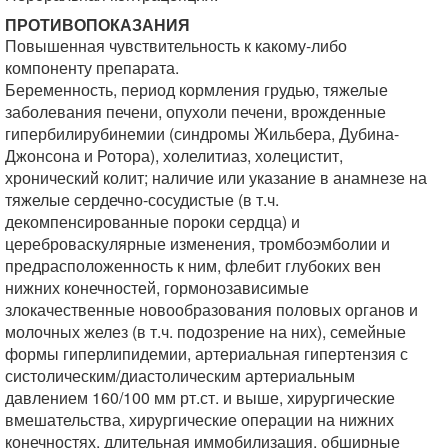
ПРОТИВОПОКАЗАНИЯ
Повышенная чувствительность к какому-либо
компоненту препарата.
Беременность, период кормления грудью, тяжелые
заболевания печени, опухоли печени, врожденные
гипербилирубинемии (синдромы Жильбера, Дубина-
Джонсона и Ротора), холелитиаз, холецистит,
хронический колит; наличие или указание в анамнезе на
тяжелые сердечно-сосудистые (в т.ч.
декомпенсированные пороки сердца) и
цереброваскулярные изменения, тромбоэмболии и
предрасположенность к ним, флебит глубоких вен
нижних конечностей, гормонозависимые
злокачественные новообразования половых органов и
молочных желез (в т.ч. подозрение на них), семейные
формы гиперлипидемии, артериальная гипертензия с
систолическим/диастолическим артериальным
давлением 160/100 мм рт.ст. и выше, хирургические
вмешательства, хирургические операции на нижних
конечностях, длительная иммобилизация, обширные