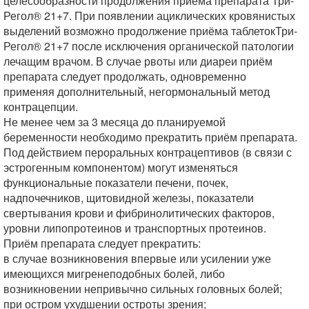
целесообразности продолжения приема препарата Три-
Регол® 21+7. При появлении ациклических кровянистых
выделений возможно продолжение приёма таблетокТри-
Регол® 21+7 после исключения органической патологии
лечащим врачом. В случае рвоты или диареи приём
препарата следует продолжать, одновременно
применяя дополнительный, негормональный метод
контрацепции.
Не менее чем за 3 месяца до планируемой
беременности необходимо прекратить приём препарата.
Под действием пероральных контрацептивов (в связи с
эстрогенным компонентом) могут изменяться
функциональные показатели печени, почек,
надпочечников, щитовидной железы, показатели
свертывания крови и фибринолитических факторов,
уровни липопротеинов и транспортных протеинов.
Приём препарата следует прекратить:
в случае возникновения впервые или усилении уже
имеющихся мигренеподобных болей, либо
возникновении непривычно сильных головных болей;
при остром ухудшении остроты зрения;