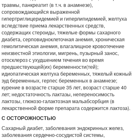
травмы, панкреатит (в т.ч. в анамнезе),
сопровождающийся выраженной
гипертриглицеридемией и гиперлипидемией, желтуха
вследствие приема лекарственных средств,
содержащих стероиды, тяжелые формы сахарного
диабета, серповидноклеточная анемия, хроническая
гемолитическая анемия, влагалищное кровотечение
неизвестной этиологии, мигрень, пузырный занос,
отосклероз с ухудшением течения во время
предшествующей(их) беременности(тей);
идиопатическая желтуха беременных, тяжелый кожный
зуд беременных, герпес беременных в анамнезе;
курение в возрасте старше 35 лет, возраст старше 40
лет; недостаточность лактазы, непереносимость
лактозы, глюкозо-галактозная мальабсорбция (в
лекарственной форме препарата содержится лактоза).
С ОСТОРОЖНОСТЬЮ
Сахарный диабет, заболевания эндокринных желез,
заболевания сердечно-сосудистой системы,