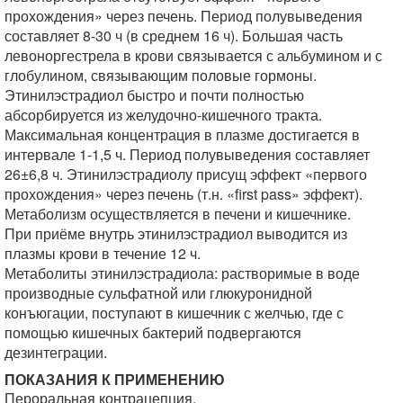
прохождения» через печень. Период полувыведения
составляет 8-30 ч (в среднем 16 ч). Большая часть
левоноргестрела в крови связывается с альбумином и с
глобулином, связывающим половые гормоны.
Этинилэстрадиол быстро и почти полностью
абсорбируется из желудочно-кишечного тракта.
Максимальная концентрация в плазме достигается в
интервале 1-1,5 ч. Период полувыведения составляет
26±6,8 ч. Этинилэстрадиолу присущ эффект «первого
прохождения»
через печень (т.н. «first pass» эффект).
Метаболизм осуществляется в печени и кишечнике.
При приёме внутрь этинилэстрадиол выводится из
плазмы крови в течение 12 ч.
Метаболиты этинилэстрадиола: растворимые в воде
производные сульфатной или глюкуронидной
конъюгации, поступают в кишечник с желчью, где с
помощью кишечных бактерий подвергаются
дезинтеграции.
ПОКАЗАНИЯ К ПРИМЕНЕНИЮ
Пероральная контрацепция.