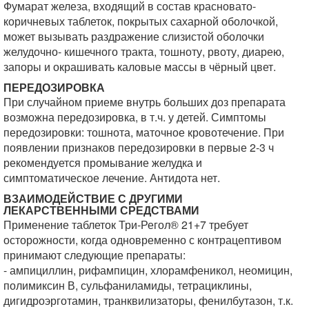
Фумарат железа, входящий в состав красновато-
коричневых таблеток, покрытых сахарной оболочкой,
может вызывать раздражение слизистой оболочки
желудочно- кишечного тракта, тошноту, рвоту, диарею,
запоры и окрашивать каловые массы в чёрный цвет.
ПЕРЕДОЗИРОВКА
При случайном приеме внутрь больших доз препарата
возможна передозировка, в т.ч. у детей. Симптомы
передозировки: тошнота, маточное кровотечение. При
появлении признаков передозировки в первые 2-3 ч
рекомендуется промывание желудка и
симптоматическое лечение. Антидота нет.
ВЗАИМОДЕЙСТВИЕ С ДРУГИМИ
ЛЕКАРСТВЕННЫМИ СРЕДСТВАМИ
Применение таблеток Три-Регол® 21+7 требует
осторожности, когда одновременно с контрацептивом
принимают следующие препараты:
- ампициллин, рифампицин, хлорамфеникол, неомицин,
полимиксин В, сульфаниламиды, тетрациклины,
дигидроэрготамин, транквилизаторы, фенилбутазон, т.к.