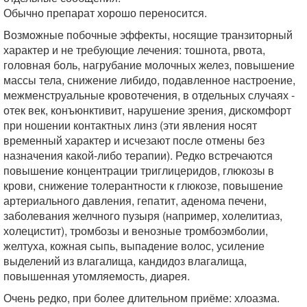
Обычно препарат хорошо переносится.
Возможные побочные эффекты, носящие транзиторный
характер и не требующие лечения: тошнота, рвота,
головная боль, нагрубание молочных желез, повышение
массы тела, снижение либидо, подавленное настроение,
межменструальные кровотечения, в отдельных случаях -
отек век, конъюнктивит, нарушение зрения, дискомфорт
при ношении контактных линз (эти явления носят
временный характер и исчезают после отмены без
назначения какой-либо терапии). Редко встречаются
повышение концентрации триглицеридов, глюкозы в
крови, снижение толерантности к глюкозе, повышение
артериального давления, гепатит, аденома печени,
заболевания желчного пузыря (например, холелитиаз,
холецистит), тромбозы и венозные тромбоэмболии,
желтуха, кожная сыпь, выпадение волос, усиление
выделений из влагалища, кандидоз влагалища,
повышенная утомляемость, диарея.
Очень редко, при более длительном приёме: хлоазма.