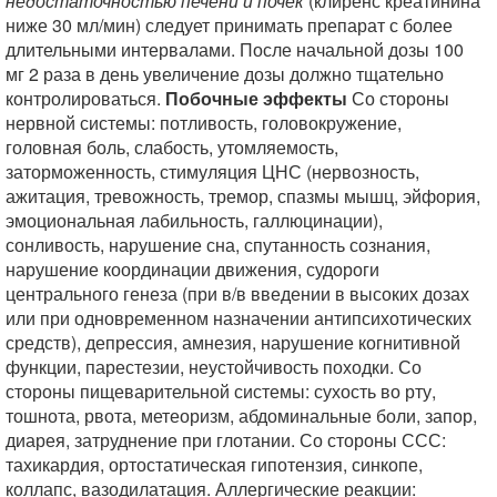
недостаточностью печени и почек
(клиренс креатинина
ниже 30 мл/мин) следует принимать препарат с более
длительными интервалами. После начальной дозы 100
мг 2 раза в день увеличение дозы должно тщательно
контролироваться.
Побочные эффекты
Со стороны
нервной системы: потливость, головокружение,
головная боль, слабость, утомляемость,
заторможенность, стимуляция ЦНС (нервозность,
ажитация, тревожность, тремор, спазмы мышц, эйфория,
эмоциональная лабильность, галлюцинации),
сонливость, нарушение сна, спутанность сознания,
нарушение координации движения, судороги
центрального генеза (при в/в введении в высоких дозах
или при одновременном назначении антипсихотических
средств), депрессия, амнезия, нарушение когнитивной
функции, парестезии, неустойчивость походки. Со
стороны пищеварительной системы: сухость во рту,
тошнота, рвота, метеоризм, абдоминальные боли, запор,
диарея, затруднение при глотании. Со стороны ССС:
тахикардия, ортостатическая гипотензия, синкопе,
коллапс, вазодилатация. Аллергические реакции: