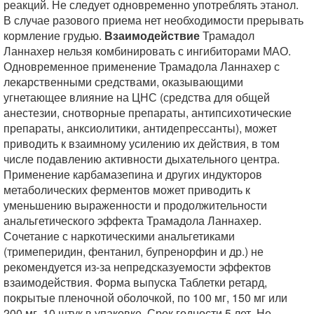
реакций. Не следует одновременно употреблять этанол.
В случае разового приема нет необходимости прерывать
кормление грудью.
Взаимодействие
Трамадол
Ланнахер нельзя комбинировать с ингибиторами МАО.
Одновременное применение Трамадола Ланнахер с
лекарственными средствами, оказывающими
угнетающее влияние на ЦНС (средства для общей
анестезии, снотворные препараты, антипсихотические
препараты, анксиолитики, антидепрессанты), может
приводить к взаимному усилению их действия, в том
числе подавлению активности дыхательного центра.
Применение карбамазепина и других индукторов
метаболических ферментов может приводить к
уменьшению выраженности и продолжительности
анальгетического эффекта Трамадола Ланнахер.
Сочетание с наркотическими анальгетиками
(тримеперидин, фентанил, бупренорфин и др.) не
рекомендуется из-за непредсказуемости эффектов
взаимодействия. Форма выпуска Таблетки ретард,
покрытые пленочной оболочкой, по 100 мг, 150 мг или
200 мг, 10 штук в упаковке. Срок годности 5 лет. Не