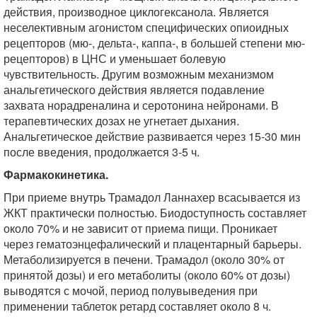
действия, производное циклогексанола. Является
неселективным агонистом специфических опиоидных
рецепторов (мю-, дельта-, каппа-, в большей степени мю-
рецепторов) в ЦНС и уменьшает болевую
чувствительность. Другим возможным механизмом
анальгетического действия является подавление
захвата норадреналина и серотонина нейронами. В
терапевтических дозах не угнетает дыхания.
Анальгетическое действие развивается через 15-30 мин
после введения, продолжается 3-5 ч.
Фармакокинетика.
При приеме внутрь Трамадол Ланнахер всасывается из
ЖКТ практически полностью. Биодоступность составляет
около 70% и не зависит от приема пищи. Проникает
через гематоэнцефалический и плацентарный барьеры.
Метаболизируется в печени. Трамадол (около 30% от
принятой дозы) и его метаболиты (около 60% от дозы)
выводятся с мочой, период полувыведения при
применении таблеток ретард составляет около 8 ч.