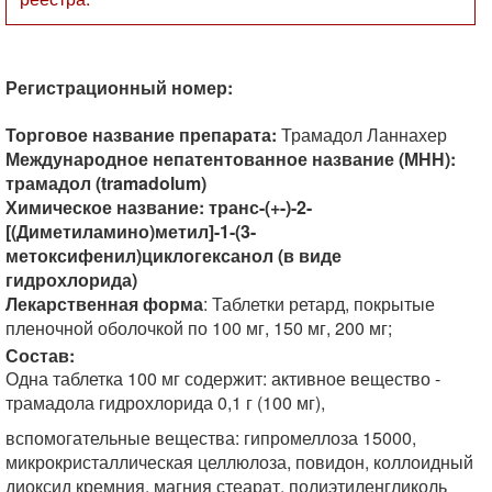
Регистрационный номер:
Торговое название препарата:
Трамадол Ланнахер
Международное непатентованное название (МНН):
трамадол (tramadolum)
Химическое название: транс-(+-)-2-
[(Диметиламино)метил]-1-(3-
метоксифенил)циклогексанол (в виде
гидрохлорида)
Лекарственная форма
: Таблетки ретард, покрытые
пленочной оболочкой по 100 мг, 150 мг, 200 мг;
Состав:
Одна таблетка 100 мг содержит: активное вещество -
трамадола гидрохлорида 0,1 г (100 мг),
вспомогательные вещества: гипромеллоза 15000,
микрокристаллическая целлюлоза, повидон, коллоидный
диоксид кремния, магния стеарат, полиэтиленгликоль