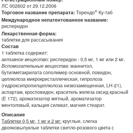
ЛС 002602 от 29.12.2006
®
Торговое название препарата:
Торендо
Ку-таб
Международное непатентованное название:
рисперидон
Лекарственная форма:
таблетки для рассасывания
Состав
1 таблетка содержит:
активное вещество:
рисперидон - 0,5 мг, 1 мг или 2 мг.
Вспомогательные вещества:
маннитол,
бутилметакрилата сополимер основной, повидон,
целлюлоза микрокристаллическая, гипролоза
(гидроксипропилцеллюлоза низкозамещенная, LH-21),
аспартам, кросповидон, краситель железа оксид красный
(Е 172), ароматизатор мятный, ароматизатор
ментоловый, кальция силикат, магния стеарат.
Описание
Таблетки 0,5 мг, 1 мг и 2 мг:
круглые, слегка
двояковыпуклые таблетки светло-розового цвета с