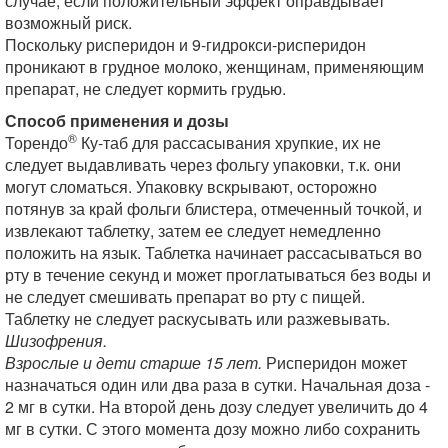
случае, если положительный эффект оправдывает
возможный риск.
Поскольку рисперидон и 9-гидрокси-рисперидон
проникают в грудное молоко, женщинам, применяющим
препарат, не следует кормить грудью.
Способ применения и дозы
®
Торендо
Ку-таб для рассасывания хрупкие, их не
следует выдавливать через фольгу упаковки, т.к. они
могут сломаться. Упаковку вскрывают, осторожно
потянув за край фольги блистера, отмеченный точкой, и
извлекают таблетку, затем ее следует немедленно
положить на язык. Таблетка начинает рассасываться во
рту в течение секунд и может проглатываться без воды и
не следует смешивать препарат во рту с пищей.
Таблетку не следует раскусывать или разжевывать.
Шизофрения.
Взрослые и дети старше 15 лет.
Рисперидон может
назначаться один или два раза в сутки. Начальная доза -
2 мг в сутки. На второй день дозу следует увеличить до 4
мг в сутки. С этого момента дозу можно либо сохранить