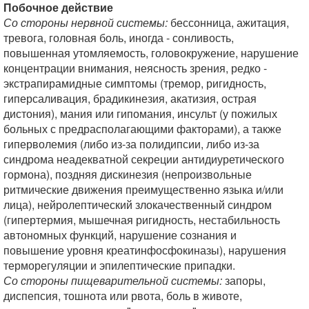
Побочное действие
Со стороны нервной системы:
бессонница, ажитация,
тревога, головная боль, иногда - сонливость,
повышенная утомляемость, головокружение, нарушение
концентрации внимания, неясность зрения, редко -
экстрапирамидные симптомы (тремор, ригидность,
гиперсаливация, брадикинезия, акатизия, острая
дистония), мания или гипомания, инсульт (у пожилых
больных с предрасполагающими факторами), а также
гиперволемия (либо из-за полидипсии, либо из-за
синдрома неадекватной секреции антидиуретического
гормона), поздняя дискинезия (непроизвольные
ритмические движения преимущественно языка и/или
лица), нейролептический злокачественный синдром
(гипертермия, мышечная ригидность, нестабильность
автономных функций, нарушение сознания и
повышение уровня креатинфосфокиназы), нарушения
терморегуляции и эпилептические припадки.
Со стороны пищеварительной системы:
запоры,
диспепсия, тошнота или рвота, боль в животе,