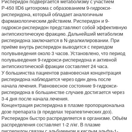
Рисперидон подвергается метаболизму с участием
Р-450 IID6 цитохрома с образованием 9-гидрокси-
рисперидона, который обладает аналогичным
фармакологическим действием. Рисперидон и 9-
гидрокси-рисперидон представляют собой эффективную
антипсихотическую фракцию. Дальнейший метаболизм
рисперидона заключается в N-деалкилировании. При
приёме внутрь рисперидон выводится с периодом
полувыведения около 3 часов. Установлено, что период
полувыведения 9-гидрокси-рисперидона и активной
антипсихотической фракции составляет 24 часа.
У большинства пациентов равновесная концентрация
рисперидона наблюдается через один день после
начала лечения. Равновесное состояние 9-гидрокси-
рисперидона в большинстве случаев достигается через
3-4 дня после начала лечения.
Концентрация рисперидона в плазме пропорциональна
дозе препарата (в пределах терапевтических доз).
Рисперидон быстро распределяется в организме. Объём
распределения составляет 1-2 л/кг. В плазме
рисперидон связан с альбумином и кислым альфа-1-