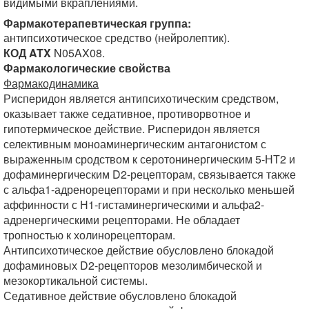
видимыми вкраплениями.
Фармакотерапевтическая группа:
антипсихотическое средство (нейролептик).
КОД ATX
N05AX08.
Фармакологические свойства
Фармакодинамика
Рисперидон является антипсихотическим средством,
оказывает также седативное, противорвотное и
гипотермическое действие. Рисперидон является
селективным моноаминергическим антагонистом с
выраженным сродством к серотонинергическим 5-НТ2 и
дофаминергическим D2-рецепторам, связывается также
с альфа1-адренорецепторами и при несколько меньшей
аффинности с Н1-гистаминергическими и альфа2-
адренергическими рецепторами. Не обладает
тропностью к холинорецепторам.
Антипсихотическое действие обусловлено блокадой
дофаминовых D2-рецепторов мезолимбической и
мезокортикальной системы.
Седативное действие обусловлено блокадой