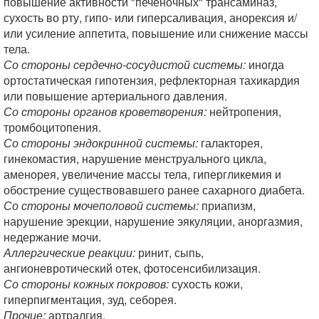
повышение активности "печеночных" трансаминаз,
сухость во рту, гипо- или гиперсаливация, анорексия и/
или усиление аппетита, повышение или снижение массы
тела.
Со стороны сердечно-сосудистой системы:
иногда
ортостатическая гипотензия, рефлекторная тахикардия
или повышение артериального давления.
Со стороны органов кроветворения:
нейтропения,
тромбоцитопения.
Со стороны эндокринной системы:
галакторея,
гинекомастия, нарушение менструального цикла,
аменорея, увеличение массы тела, гипергликемия и
обострение существовавшего ранее сахарного диабета.
Со стороны мочеполовой системы:
приапизм,
нарушение эрекции, нарушение эякуляции, аноргазмия,
недержание мочи.
Аллергические реакции:
ринит, сыпь,
ангионевротический отек, фотосенсибилизация.
Со стороны кожных покровов:
сухость кожи,
гиперпигментация, зуд, себорея.
Прочие:
артралгия.