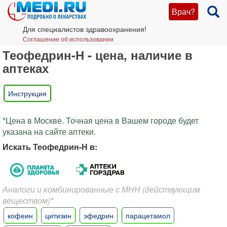
Врач?
Для специалистов здравоохранения!
Соглашение об использовании
Теофедрин-Н - цена, наличие в
аптеках
Инструкция
*Цена в Москве. Точная цена в Вашем городе будет
указана на сайте аптеки.
Искать Теофедрин-Н в:
Аналоги и комбинированные с МНН (действующим
веществом)*
кофеин
цитизин
эфедрин
парацетамол