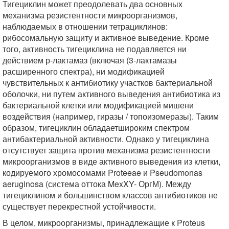
Тигециклин может преодолевать два основных
механизма резистентности микроорганизмов,
наблюдаемых в отношении тетрациклинов:
рибосомальную защиту и активное выведение. Кроме
того, активность тигециклина не подавляется ни
действием р-лактамаз (включая (3-лактамазы
расширенного спектра), ни модификацией
чувствительных к антибиотику участков бактериальной
оболочки, ни путем активного выведения антибиотика из
бактериальной клетки или модификацией мишени
воздействия (например, гиразы / топоизомеразы). Таким
образом, тигециклин обладаетшироким спектром
антибактериальной активности. Однако у тигециклина
отсутствует защита против механизма резистентности
микроорганизмов в виде активного выведения из клетки,
кодируемого хромосомами Proteeae и Pseudomonas
aeruginosa (система оттока MexXY- ОргМ). Между
тигециклином и большинством классов антибиотиков не
существует перекрестной устойчивости.
В целом, микроорганизмы, принадлежащие к Proteus