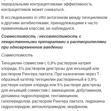
пероральными контрацептивами эффективность
контрацептивов может снижаться.
В исследованиях
in vitro
антагонизм между тигециклином
и другими антибиотиками, принадлежащими к часто
применяемым классам, не наблюдался.
Совместимость / несовместимость с
лекарственными препаратами и растворителями
при одновременном введении
Совместимость
Тигециклин совместим с 0,9% раствором натрия
хлорида, 5% раствором декстрозы для инъекций или
раствором Рингера лактата. При назначении через Т-
образный катетер тигециклин растворенный в 0,9%
растворе натрия хлорида или 5% растворе декстрозы
для инъекций совместим с амикацином, добутамином,
допамина гидрохлоридом, гентамицином,
галоперидолом, раствором Рингера лактата, лидокаина
гидрохлоридом, метоклопрамидом, морфином,