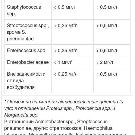
Staphylococcus
< 0,5 мг/л
> 0,5 мг/л
spp.
Streptococcus spp.,
< 0,25 мг/л
> 0,5 мг/л
кроме S.
pneumoniae
Enterococcus spp.
< 0,25 мг/л
> 0,5 мг/л
Enterobacteriaceae
< 1 мг/л*
> 2 мг/л
Вне зависимости
< 0,25 мг/л
> 0,5 мг/л
от вида
возбудителя
* Отмечена сниженная активность тигециклина in
vitro в отношении Proteus spp., Providencia spp. и
Morganella spp.
В отношении Acinetobacter spp., Streptococcus
pneumoniae, других стрептококков, Haemophilus
influenzae, Moraxella catarrhalis, Neisseria gonorrhoea и