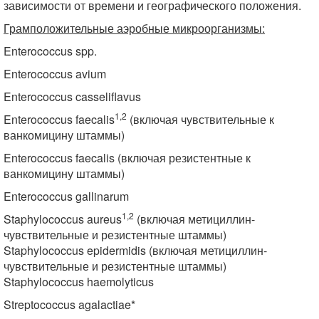
зависимости от времени и географического положения.
Грамположительные аэробные микроорганизмы:
Enterococcus spp.
Enterococcus avium
Enterococcus casseliflavus
1,2
Enterococcus faecalis
(включая чувствительные к
ванкомицину штаммы)
Enterococcus faecalis (включая резистентные к
ванкомицину штаммы)
Enterococcus gallinarum
1,2
Staphylococcus aureus
(включая метициллин-
чувствительные и резистентные штаммы)
Staphylococcus epidermidis (включая метициллин-
чувствительные и резистентные штаммы)
Staphylococcus haemolyticus
Streptococcus agalactiae*