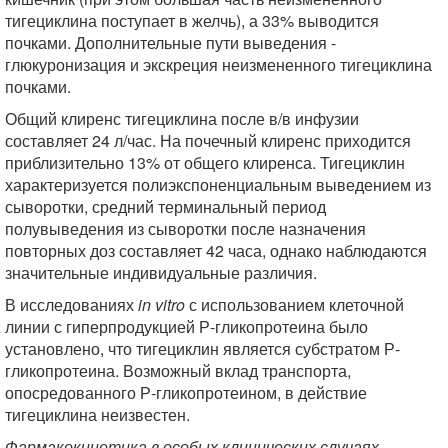
тигециклина поступает в желчь), а 33% выводится
почками. Дополнительные пути выведения -
глюкуронизация и экскреция неизмененного тигециклина
почками.
Общий клиренс тигециклина после в/в инфузии
составляет 24 л/час. На почечный клиренс приходится
приблизительно 13% от общего клиренса. Тигециклин
характеризуется полиэкспоненциальным выведением из
сыворотки, средний терминальный период
полувыведения из сыворотки после назначения
повторных доз составляет 42 часа, однако наблюдаются
значительные индивидуальные различия.
В исследованиях
in vitro
с использованием клеточной
линии с гиперпродукцией Р-гликопротеина было
установлено, что тигециклин является субстратом Р-
гликопротеина. Возможный вклад транспорта,
опосредованного Р-гликопротеином, в действие
тигециклина неизвестен.
Фармакокинетика в особых клинических случаях