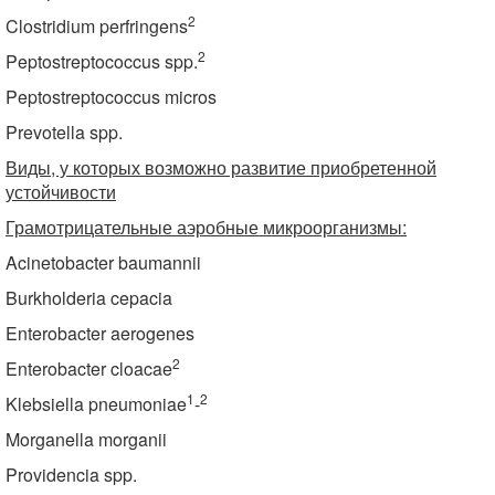
2
Clostridium perfringens
2
Peptostreptococcus spp.
Peptostreptococcus micros
Prevotella spp.
Виды, у которых возможно развитие приобретенной
устойчивости
Грамотрицательные аэробные микроорганизмы:
Acinetobacter baumannii
Burkholderia cepacia
Enterobacter aerogenes
2
Enterobacter cloacae
1
2
Klebsiella pneumoniae
-
Morganella morganii
Providencia spp.