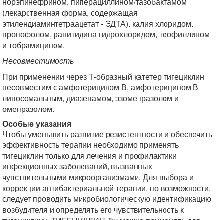
норэпинефрином, пиперациллином/тазобактамом
(лекарственная форма, содержащая
этилендиаминтетраацетат - ЭДТА), калия хлоридом,
пропофолом, ранитидина гидрохлоридом, теофиллином
и тобрамицином.
Несовместимость
При применении через Т-образный катетер тигециклин
несовместим с амфотерицином В, амфотерицином В
липосомальным, диазепамом, эзомепразолом и
омепразолом.
Особые указания
Чтобы уменьшить развитие резистентности и обеспечить
эффективность терапии необходимо применять
тигециклин только для лечения и профилактики
инфекционных заболеваний, вызванных
чувствительными микроорганизмами. Для выбора и
коррекции антибактериальной терапии, по возможности,
следует проводить микробиологическую идентификацию
возбудителя и определять его чувствительность к