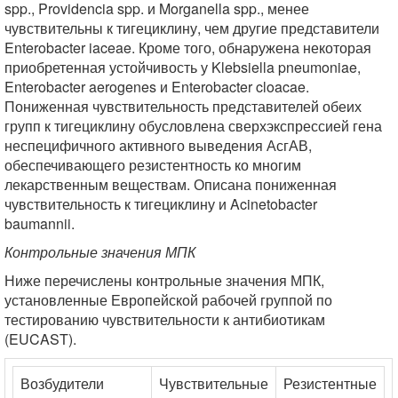
spp., Providencia spp. и Morganella spp., менее
чувствительны к тигециклину, чем другие представители
Enterobacter iaceae. Кроме того, обнаружена некоторая
приобретенная устойчивость у Klebsiella pneumoniae,
Enterobacter aerogenes и Enterobacter cloacae.
Пониженная чувствительность представителей обеих
групп к тигециклину обусловлена сверхэкспрессией гена
неспецифичного активного выведения АсгАВ,
обеспечивающего резистентность ко многим
лекарственным веществам. Описана пониженная
чувствительность к тигециклину и Acinetobacter
baumannii.
Контрольные значения МПК
Ниже перечислены контрольные значения МПК,
установленные Европейской рабочей группой по
тестированию чувствительности к антибиотикам
(EUCAST).
Возбудители
Чувствительные
Резистентные