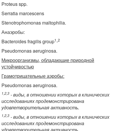
Proteus spp.
Serratia marcescens
Stenotrophomonas maltophilia.
Анаэробы:
1
2
Bacteroides fragilis group
-
Pseudomonas aeruginosa.
Микроорганизмы, обладающие природной
устойчивостью
Грамотрицательные аэробы:
Pseudomonas aeruginosa.
1,2,3
- виды, в отношении которых в клинических
исследованиях продемонстрирована
удовлетворительная активность.
1,2,3
- виды, в отношении которых в клинических
исследованиях продемонстрирована
удовлетворительная активность.