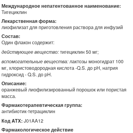
Международное непатентованное наименование:
Тигециклин
Лекарственная форма:
лиофилизат для приготовления раствора для инфузий
Состав:
Один флакон содержит:
действующее вещество:
тигециклин 50 мг;
вспомогательные вещества:
лактозы моногидрат 100
мг, хлористоводородная кислота -Q.S. до pH, натрия
гидроксид - Q.S. до pH.
Описание:
оранжевый лиофилизированный порошок или пористая
масса.
Фармакотерапевтическая группа:
антибиотик-тетрациклин
Код ATX:
J01AA12
Фармакологическое действие