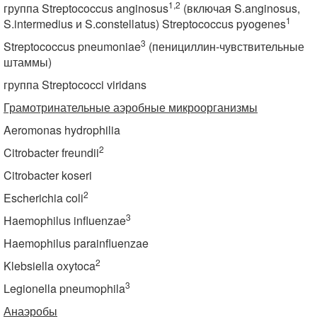
1,2
группа Streptococcus anginosus
(включая S.anginosus,
1
S.intermedius и S.constellatus) Streptococcus pyogenes
3
Streptococcus pneumoniae
(пенициллин-чувствительные
штаммы)
группа Streptococci viridans
Грамотринательные аэробные микроорганизмы
Aeromonas hydrophilia
2
Citrobacter freundii
Citrobacter koseri
2
Escherichia coli
3
Haemophilus influenzae
Haemophilus parainfluenzae
2
Klebsiella oxytoca
3
Legionella pneumophila
Анаэробы