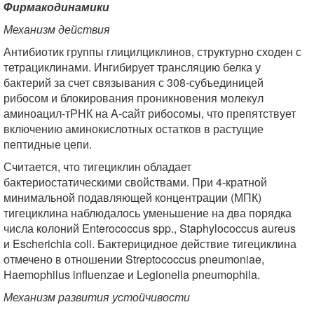
Фирмакодинамики
Механизм действия
Антибиотик группы глицилциклинов, структурно сходен с
тетрациклинами. Ингибирует трансляцию белка у
бактерий за счет связывания с 308-субъединицей
рибосом и блокирования проникновения молекул
аминоацил-тРНК на A-сайт рибосомы, что препятствует
включению аминокислотных остатков в растущие
пептидные цепи.
Считается, что тигециклин обладает
бактериостатическими свойствами. При 4-кратной
минимальной подавляющей концентрации (МПК)
тигециклина наблюдалось уменьшение на два порядка
числа колоний Enterococcus spp., Staphylococcus aureus
и Escherichia coli. Бактерицидное действие тигециклина
отмечено в отношении Streptococcus pneumoniae,
Haemophilus influenzae и Legionella pneumophila.
Механизм развития устойчивости