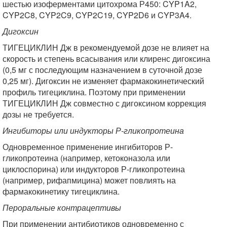
шестью изоферментами цитохрома Р450: CYP1A2,
CYP2C8, CYP2C9, CYP2C19, CYP2D6 и CYP3A4.
Дигоксин
ТИГЕЦИКЛИН Дж в рекомендуемой дозе не влияет на
скорость и степень всасывания или клиренс дигоксина
(0,5 мг с последующим назначением в суточной дозе
0,25 мг). Дигоксин не изменяет фармакокинетический
профиль тигециклина. Поэтому при применении
ТИГЕЦИКЛИН Дж совместно с дигоксином коррекция
дозы не требуется.
Ингибиторы или индукторы Р-гликопротеина
Одновременное применение ингибиторов Р-
гликопротеина (например, кетоконазола или
циклоспорина) или индукторов Р-гликопротеина
(например, рифапмицина) может повлиять на
фармакокинетику тигециклина.
Пероральные контрацептивы
При применении антибиотиков одновременно с