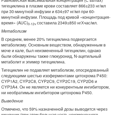
Равновесная максимальная концентрация (С ssmax)
тигециклина в плазме крови составляет 866±233 нг/мл
при 30-минутной инфузии и 634±97 нг/мл при 60-
минутной инфузии. Площадь под кривой «концентрация-
время» (AUC)
составила 2349±850 нгХчас/мл.
0-12ч
Метаболизм
В среднем, менее 20% тигециклина подвергается
метаболизму. Основным веществом, обнаруженным в
моче и кале, был неизмененный тигециклин, однако
были обнаружены также глюкуронид, N-ацетильный
метаболит и эпимер тигециклина.
Тигециклин не подавляет метаболизм, опосредованный
следующими шестью изоферментами цитохрома Р450:
CYP1A2, CYP2C8, CYP2C9, CYP2C19, CYP2D6 и
CYP3A4. Он не является ни конкурентным ингибитором,
ни необратимым ингибитором цитохрома Р450.
Выведение
Отмечено, что 59% назначенной дозы выводится через
кишечник (при этом большая часть неизмененного