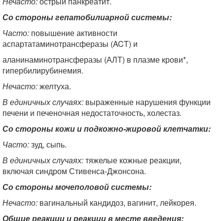
Нечасто:
острый панкреатит.
Со стороны гепатобилиарной системы:
Часто:
повышение активности
аспартатаминотрансферазы (ACT) и
аланинаминотрансферазы (АЛТ) в плазме крови*,
гипербилирубинемия.
Нечасто:
желтуха.
В единичных случаях:
выраженные нарушения функции
печени и печеночная недостаточность, холестаз.
Со стороны кожи и подкожно-жировой клетчатки:
Часто:
зуд, сыпь.
В единичных случаях:
тяжелые кожные реакции,
включая синдром Стивенса-Джонсона.
Со стороны мочеполовой системы:
Нечасто:
вагинальный кандидоз, вагинит, лейкорея.
Общие реакции и реакции в месте введения: