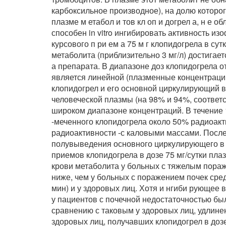
карбоксильное производное), на долю которо
плазме м етабол и тов кл оп и догрел а, н е 
способен in vitro ингибировать активность 
курсового п ри ем а 75 м г клопидогрела в су
метаболита (приблизительно 3 мг/л) достигает
а препарата. В диапазоне доз клопидогрела от
является линейной (плазменные концентрации 
клопидогрел и его основной циркулирующий в
человеческой плазмы (на 98% и 94%, соответ
широком диапазоне концентраций. В течение 
-меченного клопидогрела около 50% радиоакт
радиоактивности -с каловыми массами. После
полувыведения основного циркулирующего в 
приемов клопидогрела в дозе 75 мг/сутки пл
крови метаболита у больных с тяжелым пораже
ниже, чем у больных с поражением почек сред
мин) и у здоровых лиц. Хотя и нгиби рующее
у пациентов с почечной недостаточностью бы
сравнению с таковым у здоровых лиц, удлин
здоровых лиц, получавших клопидогрел в дозе