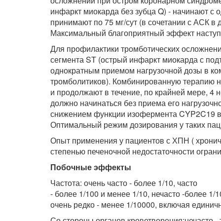
осложнений при остром коронарном синдроме
инфаркт миокарда без зубца Q) - начинают с о
принимают по 75 мг/сут (в сочетании с АСК в д
Максимальный благоприятный эффект наступае
Для профилактики тромботических осложнен
сегмента ST (острый инфаркт миокарда с подъ
однократным приемом нагрузочной дозы в ко
тромболитиков). Комбинированную терапию 
и продолжают в течение, по крайней мере, 4 
должно начинаться без приема его нагрузочн
снижением функции изофермента CYP2C19 в
Оптимальный режим дозирования у таких пац
Опыт применения у пациентов с ХПН ( хронич
степенью печеночной недостаточности ограни
Побочные эффекты
Частота: очень часто - более 1/10, часто
- более 1/100 и менее 1/10, нечасто -более 1/
очень редко - менее 1/10000, включая единич
Со стороны органов кроветворения:нечасто - 