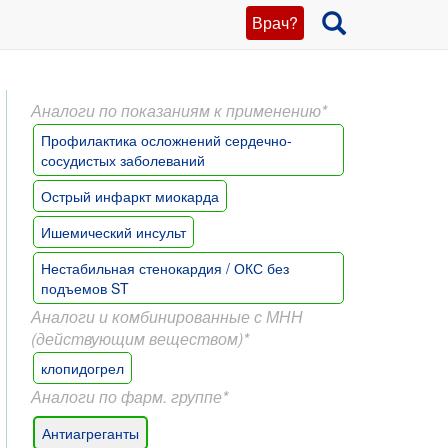
Врач?
Аналоги по показаниям к применению*
Профилактика осложнений сердечно-
сосудистых заболеваний
Острый инфаркт миокарда
Ишемический инсульт
Нестабильная стенокардия / ОКС без
подъемов ST
Аналоги и комбинированные с МНН
(действующим веществом)*
клопидогрел
Аналоги по фарм. группе*
Антиагреганты