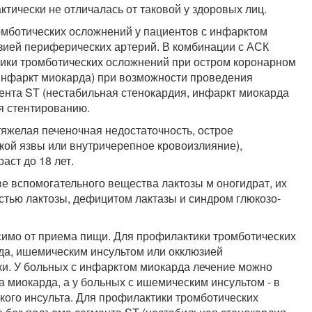
ктически не отличалась от таковой у здоровых лиц.
мботических осложнений у пациентов с инфарктом
зией периферических артерий. В комбинации с АСК
тики тромботических осложнений при остром коронарном
 инфаркт миокарда) при возможности проведения
ента ST (нестабильная стенокардия, инфаркт миокарда
ся стентированию.
тяжелая печеночная недостаточность, острое
еской язвы или внутричерепное кровоизлияние),
аст до 18 лет.
тве вспомогательного вещества лактозы м оногидрат, их
тью лактозы, дефицитом лактазы и синдром глюкозо-
симо от приема пищи. Для профилактики тромботических
да, ишемическим инсультом или окклюзией
тки. У больных с инфарктом миокарда лечение можно
а миокарда, а у больных с ишемическим инсультом - в
ского инсульта. Для профилактики тромботических