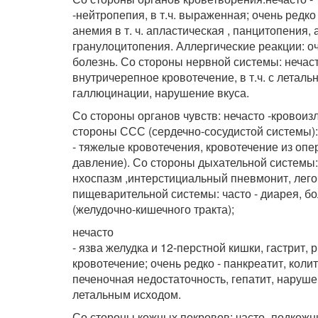
-нейтропепия, в т.ч. выраженная; очень редк
анемия в т. ч. апластическая , панцитопения,
гранулоцитопения. Аллергические реакции: о
болезнь. Со стороны нервной системы: нечаст
внутричерепное кровотечение, в т.ч. с леталь
галлюцинации, нарушение вкуса.
Со стороны органов чувств: нечасто -кровоизли
стороны ССС (сердечно-сосудистой системы): 
- тяжелые кровотечения, кровотечение из оп
давление). Со стороны дыхательной системы: 
нхоспазм ,интерстициальный пневмонит, лего
пищеварительной системы: часто - диарея, бо
(желудочно-кишечного тракта);
нечасто
- язва желудка и 12-перстной кишки, гастрит, 
кровотечение; очень редко - панкреатит, коли
печеночная недостаточность, гепатит, наруш
летальным исходом.
Со стороны кожных покровов: часто -подкожны