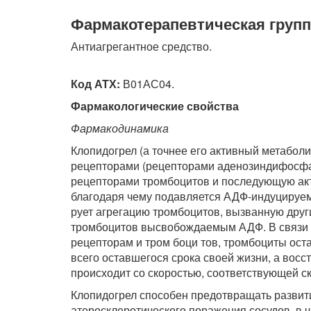
Фармакотерапевтическая групп
Антиагрегантное средство.
Код АТХ:
В01АС04.
Фармакологические свойства
Фармакодинамика
Клопидогрел (а точнее его активный метабол
рецепторами (рецепторами аденозиндифосфат
рецепторами тромбоцитов и последующую акти
благодаря чему подавляется АДФ-индуцируема
рует агрегацию тромбоцитов, вызванную други
тромбоцитов высвобождаемым АДФ. В связи с
рецепторам и тром боци тов, тромбоциты ос
всего оставшегося срока своей жизни, а вос
происходит со скоростью, соответствующей с
Клопидогрел способен предотвращать развит
атеросклеротического поражения сосудов, в 