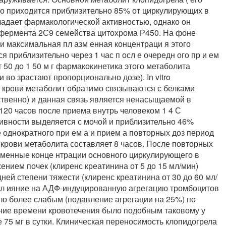
го приходится приблизительно 85% от циркулирующих в
обладает фармакологической активностью, однако он
изофермента 2С9 семейства цитохрома Р450. На фоне
тки максимальная пл азм енная концентраци я этого
ся приблизительно через 1 час п осл е очередн ого пр и ем
 50 до 1 50 м г фармакокинетика этого метаболита
во зрастают пропорционально дозе). In vitro
 крови метаболит обратимо связываются с белками
ственно) и данная связь является ненасыщаемой в
120 часов после приема внутрь человеком 1 4 С
ивности выделяется с мочой и приблизительно 46%
 однократного при ем а и прием а повторных доз период
крови метаболита составляет 8 часов. После повторных
азменные конце нтрации основного циркулирующего в
нием почек (клиренс креатинина от 5 до 15 мл/мин)
ней степени тяжести (клиренс креатинина от 30 до 60 мл/
 вл ияние на АДФ-индуцированную агрегацию тромбоцитов
ло более слабым (подавление агрегации на 25%) по
ение времени кровотечения было подобным таковому у
 75 мг в сутки. Клиническая переносимость клопидогрела