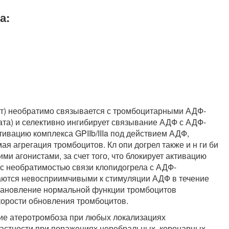
а:
ит) необратимо связывается с тромбоцитарными АДФ-
а) и селективно ингибирует связывание АДФ с АДФ-
вацию комплекса GPIIb/IIIa под действием АДФ,
я агрегация тромбоцитов. Кл опи догрел также и н ги би
ми агонистами, за счет того, что блокирует активацию
 необратимостью связи клопидогрела с АДФ-
таются невосприимчивыми к стимуляции АДФ в течение
становление нормальной функции тромбоцитов
корости обновления тромбоцитов.
ие атеротромбоза при любых локализациях
частности при поражениях церебральных, коронарных